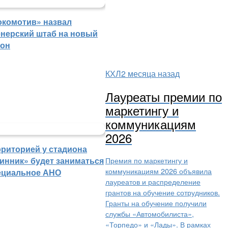
окомотив» назвал
енерский штаб на новый
зон
КХЛ
2 месяца назад
Лауреаты премии по
маркетингу и
коммуникациям
2026
рриторией у стадиона
Премия по маркетингу и
инник» будет заниматься
коммуникациям 2026 объявила
ециальное АНО
лауреатов и распределение
грантов на обучение сотрудников.
Гранты на обучение получили
службы «Автомобилиста»,
«Торпедо» и «Лады». В рамках