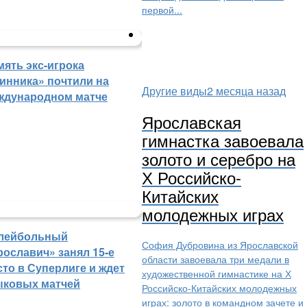
первой...
мять экс-игрока
инника» почтили на
Другие виды
2 месяца назад
ждународном матче
Ярославская
гимнастка завоевала
золото и серебро на
Х Российско-
Китайских
молодежных играх
лейбольный
София Дубровина из Ярославской
рославич» занял 15-е
области завоевала три медали в
сто в Суперлиге и ждет
художественной гимнастике на Х
ыковых матчей
Российско-Китайских молодежных
играх: золото в командном зачете и