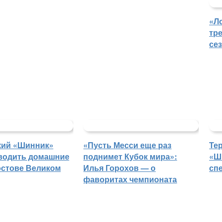
«Л
тр
се
кий «Шинник»
«Пусть Месси еще раз
Те
водить домашние
поднимет Кубок мира»:
«Ш
остове Великом
Илья Горохов — о
сп
фаворитах чемпионата