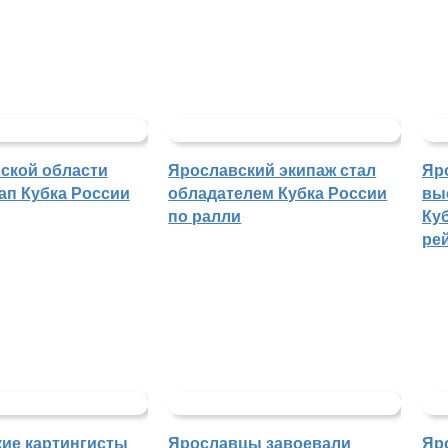
ской области
Ярославский экипаж стал
Яр
ап Кубка России
обладателем Кубка России
вы
по ралли
Куб
ре
ие картингисты
Ярославцы завоевали
Яр