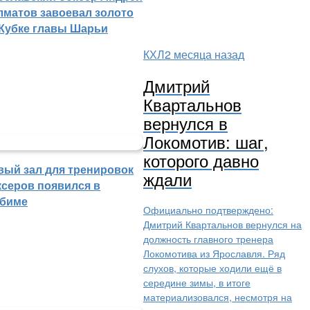
лматов завоевал золото
 Кубке главы Шарьи
КХЛ
2 месяца назад
Дмитрий
Квартальнов
вернулся в
Локомотив: шаг,
которого давно
вый зал для тренировок
ждали
ксеров появился в
биме
Официально подтверждено:
Дмитрий Квартальнов вернулся на
должность главного тренера
Локомотива из Ярославля. Ряд
слухов, которые ходили ещё в
середине зимы, в итоге
материализовался, несмотря на