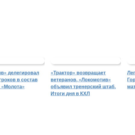
в» делегировал
«Трактор» возвращает
Ле
гроков в состав
ветеранов, «Локомотив»
Го
 «Молота»
объявил тренерский штаб.
ма
Итоги дня в КХЛ