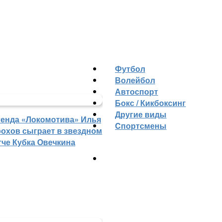
Футбол
Волейбол
Автоспорт
Бокс / Кикбоксинг
Другие виды
генда «Локомотива» Илья
Cпортсмены
рохов сыграет в звездном
тче Кубка Овечкина