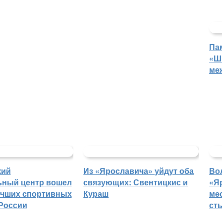
Па
«Ш
ме
кий
Из «Ярославича» уйдут оба
Во
ьный центр вошел
связующих: Свентицкис и
«Я
учших спортивных
Кураш
ме
России
ст