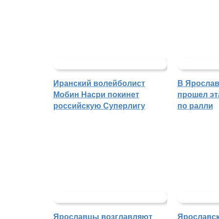
Иранский волейболист
В Ярослав
Мобин Насри покинет
прошел эт
российскую Суперлигу
по ралли
Ярославцы возглавляют
Ярославск