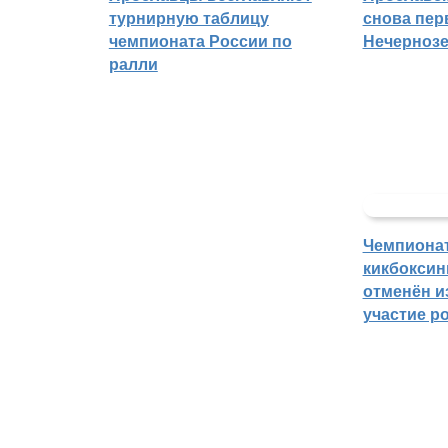
турнирную таблицу
снова пер
чемпионата России по
Нечерноз
ралли
Чемпиона
кикбоксин
отменён из
участие р