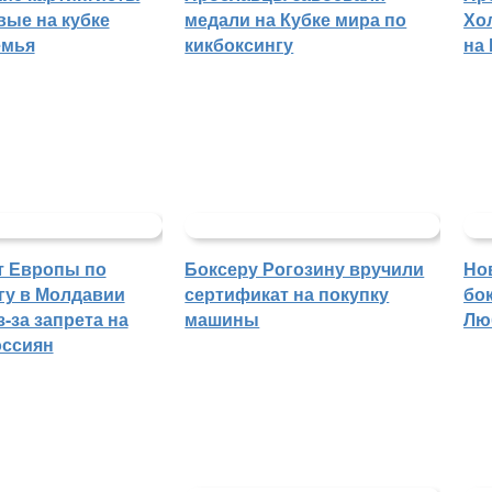
вые на кубке
медали на Кубке мира по
Хо
емья
кикбоксингу
на
т Европы по
Боксеру Рогозину вручили
Но
гу в Молдавии
сертификат на покупку
бо
-за запрета на
машины
Лю
оссиян