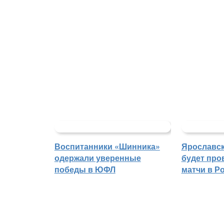
Воспитанники «Шинника»
Ярославс
одержали уверенные
будет про
победы в ЮФЛ
матчи в Р