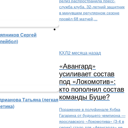
релиз распространила пресс-
служба клуба. 32-летний защитник
в минувшем регулярном сезоне
провёл 68 матчей,...
япников Сергей
олейбол)
КХЛ
2 месяца назад
«Авангард»
усиливает состав
под «Локомотив»:
кто пополнил состав
команды Буше?
дрианова Татьяна (легкая
етика)
Поражение в полуфинале Кубка
Гагарина от будущего чемпиона —
ярославского «Локомотива» (3‑4 в
серии) стало для «Авангарда» не