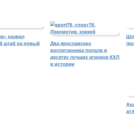
в» назвал
Шл
й штаб на новый
Два ярославских
(в
воспитанника попали в
десятку лучших игроков КХЛ
в истории
Ан
атл