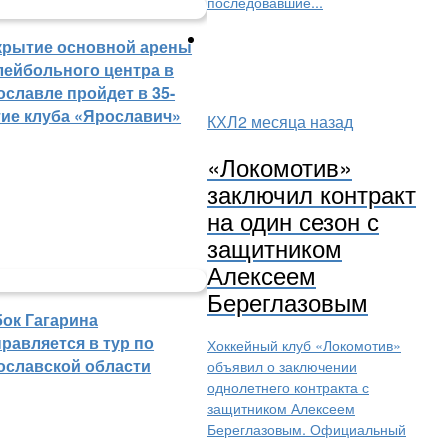
последовавшие...
крытие основной арены
лейбольного центра в
ославле пройдет в 35-
тие клуба «Ярославич»
КХЛ
2 месяца назад
«Локомотив»
заключил контракт
на один сезон с
защитником
Алексеем
Береглазовым
бок Гагарина
равляется в тур по
Хоккейный клуб «Локомотив»
ославской области
объявил о заключении
однолетнего контракта с
защитником Алексеем
Береглазовым. Официальный