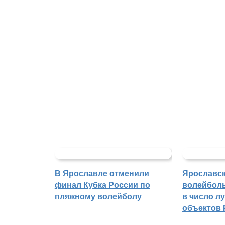
В Ярославле отменили
Ярославс
финал Кубка России по
волейбол
пляжному волейболу
в число л
объектов 