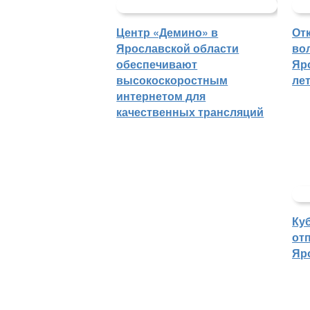
Центр «Демино» в
От
Ярославской области
во
обеспечивают
Яр
высокоскоростным
ле
интернетом для
качественных трансляций
Ку
отп
Яр