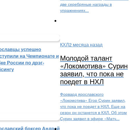
две серебряные награды в
упражнениях...
КХЛ
2 месяца назад
ославцы успешно
ступили на Чемпионате и
Молодой талант
ке России по дрэг-
«Локомотива» Сурин
йсингу
заявил, что пока не
поедет в НХЛ
Форвард ярославского
«Локомотива» Егор Сурин заявил,
что пока не поедет в НХЛ. Еще на
сезон он останется в КХЛ. Об этом
Сурин заявил в эфире «Матч...
ославский боксер Андрей