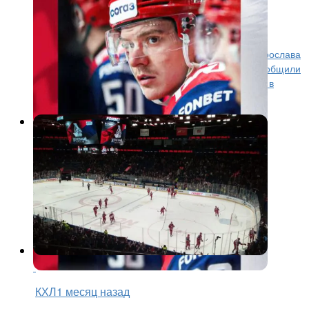
Ярослав Лихачев обменян в
«Амур»
Хоккейный клуб «Локомотив» передал права на Ярослава
Лихачёва хабаровскому клубу «Амур». Об этом сообщили
в пресс-службе ярославского клуба. Нападающий в
прошлом сезоне находился в аренде, а...
КХЛ
1 месяц назад