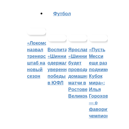
Футбол
«Локомотив»
назвал
Воспитанники
Ярославский
«Пусть
тренерский
«Шинника»
«Шинник»
Месси
штаб на
одержали
будет
еще раз
новый
уверенные
проводить
поднимет
сезон
победы
домашние
Кубок
в ЮФЛ
матчи в
мира»:
Ростове
Илья
Великом
Горохов
— о
фаворитах
чемпионата