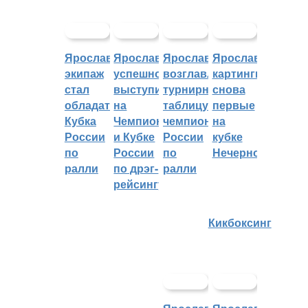
Ярославский
Ярославцы
Ярославцы
Ярославские
экипаж
успешно
возглавляют
картингисты
стал
выступили
турнирную
снова
обладателем
на
таблицу
первые
Кубка
Чемпионате
чемпионата
на
России
и Кубке
России
кубке
по
России
по
Нечерноземья
ралли
по дрэг-
ралли
рейсингу
Кикбоксинг