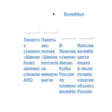
Волейбол
Территорией
Память
у
экс-
В
Ярославский
стадиона
игрока
Ярославле
волейбольный
«Шинник»
«Шинника»
отменили
центр
будет
почтили
финал
вошел
заниматься
на
Кубка
в число
специальное
международном
России
лучших
АНО
матче
по
спортивных
пляжному
объектов
волейболу
России