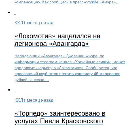
компенсацию. Как сообщили в пресс-службе «Амура»,...
КХЛ
1 месяц назад
«Локомотив» нацелился на
легионера «Авангарда»
Нападающий «Авангарда» Джованни Фьоре, по
информации телеграм-канала «Хоккейные сливки», может
продолжить карьеру в «Локомотиве». Сообщается, что
ярославский клуб готов платить хоккеисту 45 миллионов
рублей за сезон....
КХЛ
1 месяц назад
«Торпедо» заинтересовано в
услугах Павла Красковского