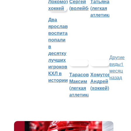
Сергей
Татьяна
(волейбол)
(легкая
атлетика)
Два
ярославских
воспитанника
попали
в
десятку
Другие
лучших
виды
1
игроков
месяц
КХЛ в
Тарасов
Хомутов
назад
истории
Максим
Андрей
(легкая
(хоккей)
атлетика)
Ярославский нападающий