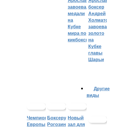
Ярославцы
Ярославский
завоевали
боксер
медали
Андрей
на
Холматов
Кубке
завоевал
мира по
золото
кикбоксингу
на
Кубке
главы
Шарьи
Другие
виды
Чемпионат
Боксеру
Новый
Европы
Рогозину
зал для