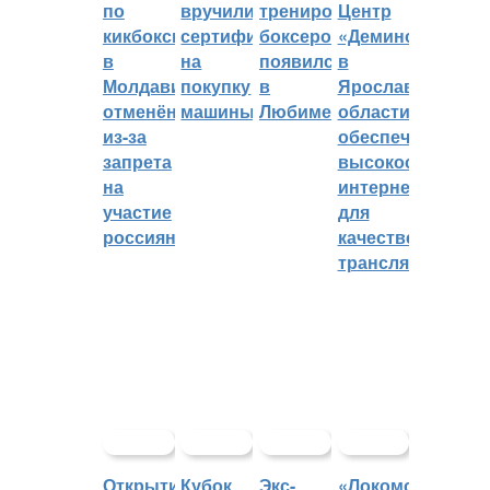
по
вручили
тренировок
Центр
кикбоксингу
сертификат
боксеров
«Демино»
в
на
появился
в
Молдавии
покупку
в
Ярославской
отменён
машины
Любиме
области
из-за
обеспечивают
запрета
высокоскорост
на
интернетом
участие
для
россиян
качественных
трансляций
Открытие
Кубок
Экс-
«Локомотив»