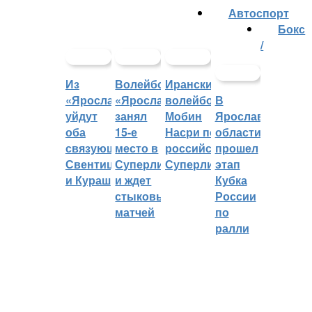
Автоспорт
Бокс
/
Из
Волейбольный
Иранский
«Ярославича»
«Ярославич»
волейболист
В
уйдут
занял
Мобин
Ярославской
оба
15-е
Насри покинет
области
связующих:
место в
российскую
прошел
Свентицкис
Суперлиге
Суперлигу
этап
и Кураш
и ждет
Кубка
стыковых
России
матчей
по
ралли