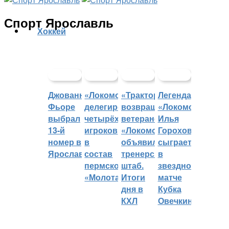
Спорт Ярославль
Хоккей
Джованни
«Локомотив»
«Трактор»
Легенда
Фьоре
делегировал
возвращает
«Локомотива»
выбрал
четырёх
ветеранов,
Илья
13-й
игроков
«Локомотив»
Горохов
номер в
в
объявил
сыграет
Ярославле
состав
тренерский
в
пермского
штаб.
звездном
«Молота»
Итоги
матче
дня в
Кубка
КХЛ
Овечкина