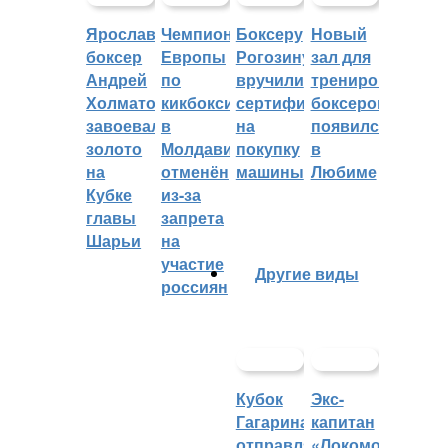
Ярославский
Чемпионат
Боксеру
Новый
боксер
Европы
Рогозину
зал для
Андрей
по
вручили
тренировок
Холматов
кикбоксингу
сертификат
боксеров
завоевал
в
на
появился
золото
Молдавии
покупку
в
на
отменён
машины
Любиме
Кубке
из-за
главы
запрета
Шарьи
на
участие
Другие виды
россиян
Кубок
Экс-
Гагарина
капитан
отправляется
«Локомотива»