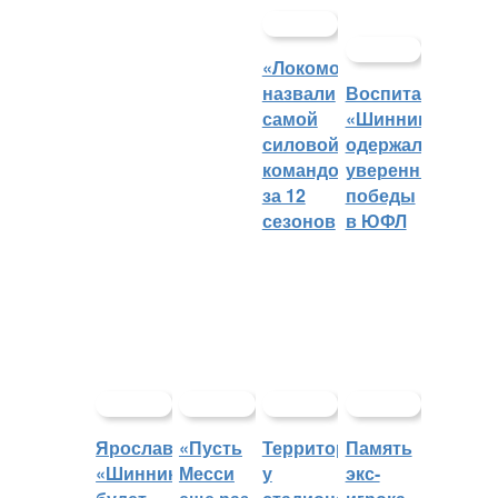
«Локомотив»
назвали
Воспитанники
самой
«Шинника»
силовой
одержали
командой
уверенные
за 12
победы
сезонов
в ЮФЛ
Ярославский
«Пусть
Территорией
Память
«Шинник»
Месси
у
экс-