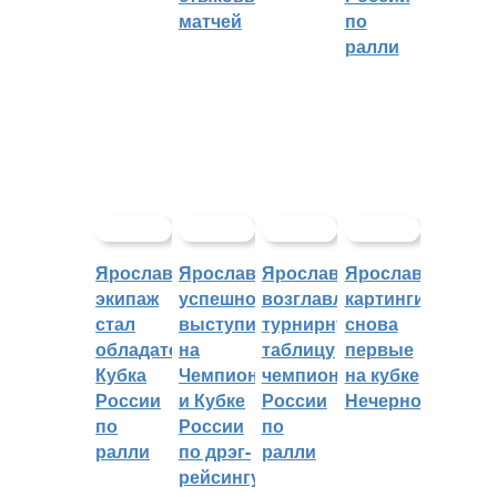
матчей
по
ралли
Ярославский
Ярославцы
Ярославцы
Ярославские
экипаж
успешно
возглавляют
картингисты
стал
выступили
турнирную
снова
обладателем
на
таблицу
первые
Кубка
Чемпионате
чемпионата
на кубке
России
и Кубке
России
Нечерноземья
по
России
по
ралли
по дрэг-
ралли
рейсингу