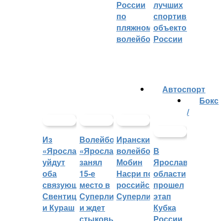
России
лучших
по
спортивных
пляжному
объектов
волейболу
России
Автоспорт
Бокс
/
Из
Волейбольный
Иранский
«Ярославича»
«Ярославич»
волейболист
В
уйдут
занял
Мобин
Ярославской
оба
15-е
Насри покинет
области
связующих:
место в
российскую
прошел
Свентицкис
Суперлиге
Суперлигу
этап
и Кураш
и ждет
Кубка
стыковых
России