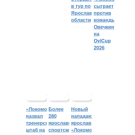
в тур по
сыграет
Ярославской
против
области
команды
Овечкина
на
OviCup
2026
«Локомотив»
Более
Новый
назвал
280
нападающий
тренерский
ярославских
ярославского
штаб на
спортсменов
«Локомотива»