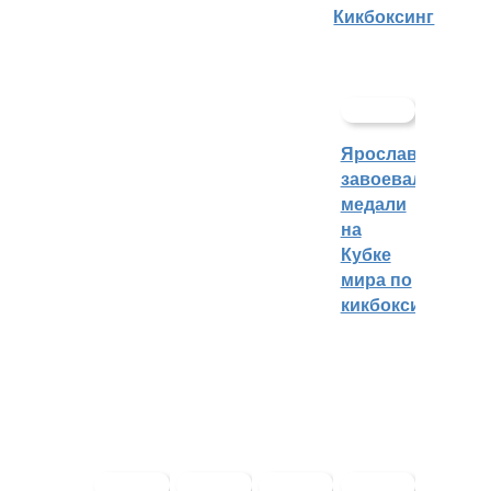
Кикбоксинг
Ярославцы
завоевали
медали
на
Кубке
мира по
кикбоксингу