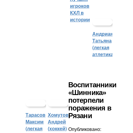
игроков
КХЛ в
истории
Андрианова
Татьяна
(легкая
атлетика)
Воспитанники
«Шинника»
потерпели
поражения в
Тарасов
Хомутов
Рязани
Максим
Андрей
(легкая
(хоккей)
Опубликовано: