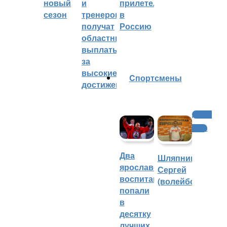
новый
и
прилетел
сезон
тренеров
в
получат
Россию
областные
выплаты
за
высокие
Cпортсмены
достижения
Другие
виды
Два
Шляпников
ярославских
Сергей
воспитанника
(волейбол)
попали
в
десятку
лучших