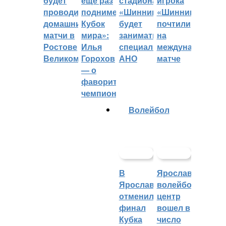
будет
еще раз
стадиона
игрока
проводить
поднимет
«Шинник»
«Шинника»
домашние
Кубок
будет
почтили
матчи в
мира»:
заниматься
на
Ростове
Илья
специальное
международном
Великом
Горохов
АНО
матче
— о
фаворитах
чемпионата
Волейбол
В
Ярославский
Ярославле
волейбольный
отменили
центр
финал
вошел в
Кубка
число