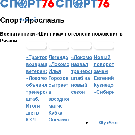
Спорт Ярославль
Хоккей
Воспитанники «Шинника» потерпели поражения в
Рязани
«Трактор»
Легенда
«Локомотив»
Новый
возвращает
«Локомотива»
назвал
поворот:
ветеранов,
Илья
тренерский
зачем
«Локомотив»
Горохов
штаб на
Евгений
объявил
сыграет
новый
Кузнецов
тренерский
в
сезон
«Сибири»?
штаб.
звездном
Итоги
матче
дня в
Кубка
КХЛ
Овечкина
Футбол