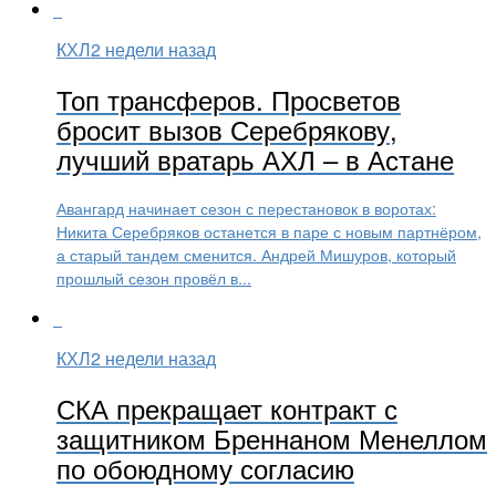
КХЛ
2 недели назад
Топ трансферов. Просветов
бросит вызов Серебрякову,
лучший вратарь АХЛ – в Астане
Авангард начинает сезон с перестановок в воротах:
Никита Серебряков останется в паре с новым партнёром,
а старый тандем сменится. Андрей Мишуров, который
прошлый сезон провёл в...
КХЛ
2 недели назад
СКА прекращает контракт с
защитником Бреннаном Менеллом
по обоюдному согласию