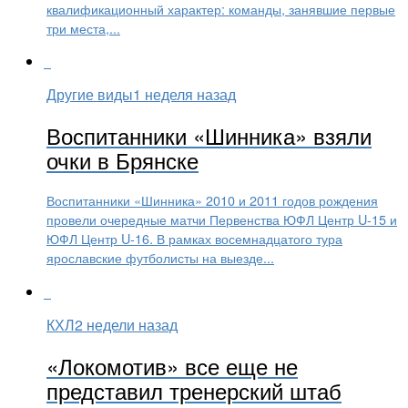
квалификационный характер: команды, занявшие первые
три места,...
Другие виды
1 неделя назад
Воспитанники «Шинника» взяли
очки в Брянске
Воспитанники «Шинника» 2010 и 2011 годов рождения
провели очередные матчи Первенства ЮФЛ Центр U-15 и
ЮФЛ Центр U-16. В рамках восемнадцатого тура
ярославские футболисты на выезде...
КХЛ
2 недели назад
«Локомотив» все еще не
представил тренерский штаб