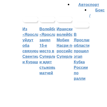
Автоспорт
Бокс
/
Из
Волейбольный
Иранский
«Ярославича»
«Ярославич»
волейболист
В
уйдут
занял
Мобин
Ярославской
оба
15-е
Насри покинет
области
связующих:
место в
российскую
прошел
Свентицкис
Суперлиге
Суперлигу
этап
и Кураш
и ждет
Кубка
стыковых
России
матчей
по
ралли