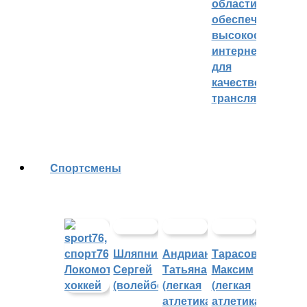
области
обеспечивают
высокоскорост
интернетом
для
качественных
трансляций
Cпортсмены
Шляпников
Андрианова
Тарасов
Сергей
Татьяна
Максим
(волейбол)
(легкая
(легкая
атлетика)
атлетика)