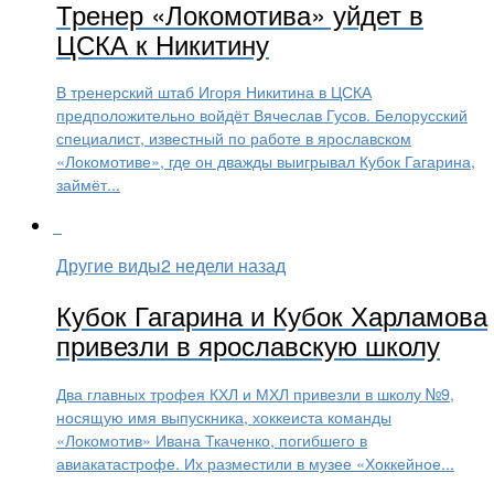
Тренер «Локомотива» уйдет в
ЦСКА к Никитину
В тренерский штаб Игоря Никитина в ЦСКА
предположительно войдёт Вячеслав Гусов. Белорусский
специалист, известный по работе в ярославском
«Локомотиве», где он дважды выигрывал Кубок Гагарина,
займёт...
Другие виды
2 недели назад
Кубок Гагарина и Кубок Харламова
привезли в ярославскую школу
Два главных трофея КХЛ и МХЛ привезли в школу №9,
носящую имя выпускника, хоккеиста команды
«Локомотив» Ивана Ткаченко, погибшего в
авиакатастрофе. Их разместили в музее «Хоккейное...