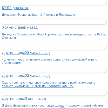
КХЛ
3 дня назад
Джованни Фьоре выбрал 13-й номер в Ярославле
Хоккей
5 дней назад
Легенда «Локомотива» Илья Горохов сыграет в звездном матче Кубка
Овечкина
Другие виды
23 часа назад
«Шинник» упустил преимущество в два мяча в домашней игре с
«Арсеналом»
Другие виды
23 часа назад
Около трех тысяч человек приняли участие в рыбинском этапе
проекта «Фармэко – Бегом по Золотому кольцу»
Другие виды
2 дня назад
В День физкультурника ярославцы сделали зарядку с олимпийским