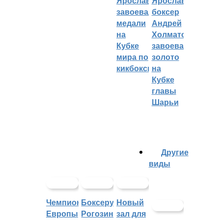
Ярославцы
Ярославский
завоевали
боксер
медали
Андрей
на
Холматов
Кубке
завоевал
мира по
золото
кикбоксингу
на
Кубке
главы
Шарьи
Другие
виды
Чемпионат
Боксеру
Новый
Европы
Рогозину
зал для