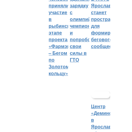
приняли
зарядку
Ярославле
участие
с
станет
в
олимпийским
пространством
рыбинском
чемпионом
для
этапе
и
формирования
проекта
попробовали
бегового
«Фармэко
свои
сообщества
– Бегом
силы в
по
ГТО
Золотому
кольцу»
Центр
«Демино»
в
Ярославской