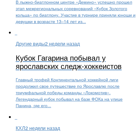
В лыжно-биатлонном центре «Демино» успешно прошел
этап межрегиональных соревнований «Кубок Золотого
кольца» по биатлону. Участие в турнире приняли юноши и
девушки в возрасте 13–14 лет из...
Другие виды
2 недели назад
Кубок Гагарина побывал у
ярославских следж-хоккеистов
Главный трофей Континентальной хоккейной лиги
продолжил свое путешествие по Ярославлю после
триумфальной победы команды «Локомотив».
Легендарный кубок побывал на базе ФОКа на улице
Панина, где его...
КХЛ
2 недели назад