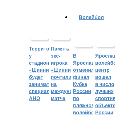
Волейбол
Территорией
Память
у
экс-
В
Ярославский
стадиона
игрока
Ярославле
волейбольный
«Шинник»
«Шинника»
отменили
центр
будет
почтили
финал
вошел
заниматься
на
Кубка
в число
специальное
международном
России
лучших
АНО
матче
по
спортивных
пляжному
объектов
волейболу
России