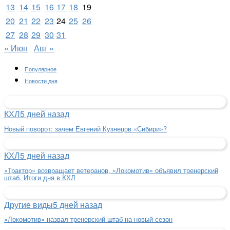
13
14
15
16
17
18
19
20
21
22
23
24
25
26
27
28
29
30
31
« Июн
Авг »
Популярное
Новости дня
КХЛ
5 дней назад
Новый поворот: зачем Евгений Кузнецов «Сибири»?
КХЛ
5 дней назад
«Трактор» возвращает ветеранов, «Локомотив» объявил тренерский
штаб. Итоги дня в КХЛ
Другие виды
5 дней назад
«Локомотив» назвал тренерский штаб на новый сезон