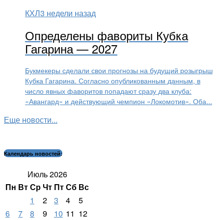
КХЛ
3 недели назад
Определены фавориты Кубка
Гагарина — 2027
Букмекеры сделали свои прогнозы на будущий розыгрыш
Кубка Гагарина. Согласно опубликованным данным, в
число явных фаворитов попадают сразу два клуба:
«Авангард» и действующий чемпион «Локомотив». Оба...
Еще новости...
Календарь новостей:
Июль 2026
Пн
Вт
Ср
Чт
Пт
Сб
Вс
1
2
3
4
5
6
7
8
9
10
11
12