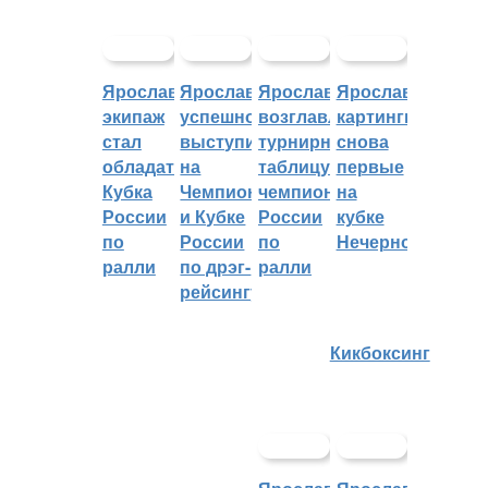
Ярославский
Ярославцы
Ярославцы
Ярославские
экипаж
успешно
возглавляют
картингисты
стал
выступили
турнирную
снова
обладателем
на
таблицу
первые
Кубка
Чемпионате
чемпионата
на
России
и Кубке
России
кубке
по
России
по
Нечерноземья
ралли
по дрэг-
ралли
рейсингу
Кикбоксинг