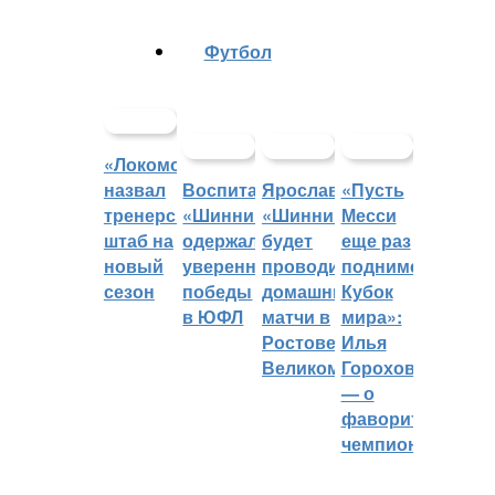
Футбол
«Локомотив»
назвал
Воспитанники
Ярославский
«Пусть
тренерский
«Шинника»
«Шинник»
Месси
штаб на
одержали
будет
еще раз
новый
уверенные
проводить
поднимет
сезон
победы
домашние
Кубок
в ЮФЛ
матчи в
мира»:
Ростове
Илья
Великом
Горохов
— о
фаворитах
чемпионата