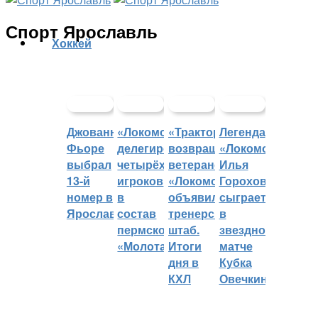
Спорт Ярославль
Хоккей
Джованни
«Локомотив»
«Трактор»
Легенда
Фьоре
делегировал
возвращает
«Локомотива»
выбрал
четырёх
ветеранов,
Илья
13-й
игроков
«Локомотив»
Горохов
номер в
в
объявил
сыграет
Ярославле
состав
тренерский
в
пермского
штаб.
звездном
«Молота»
Итоги
матче
дня в
Кубка
КХЛ
Овечкина