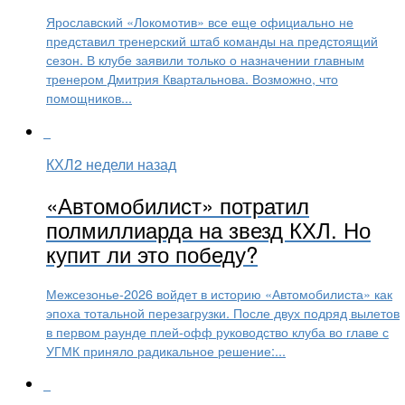
Ярославский «Локомотив» все еще официально не
представил тренерский штаб команды на предстоящий
сезон. В клубе заявили только о назначении главным
тренером Дмитрия Квартальнова. Возможно, что
помощников...
КХЛ
2 недели назад
«Автомобилист» потратил
полмиллиарда на звезд КХЛ. Но
купит ли это победу?
Межсезонье-2026 войдет в историю «Автомобилиста» как
эпоха тотальной перезагрузки. После двух подряд вылетов
в первом раунде плей-офф руководство клуба во главе с
УГМК приняло радикальное решение:...