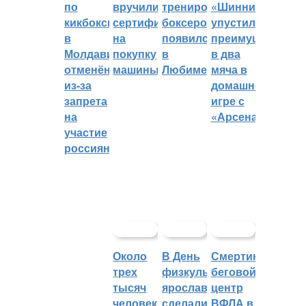
по
вручили
тренировок
«Шинник»
кикбоксингу
сертификат
боксеров
упустил
в
на
появился
преимущество
Молдавии
покупку
в
в два
отменён
машины
Любиме
мяча в
из-за
домашней
запрета
игре с
на
«Арсеналом»
участие
россиян
Около
В День
Смертин:
трех
физкультурника
беговой
тысяч
ярославцы
центр
человек
сделали
ВФЛА в