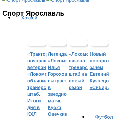
Спорт Ярославль
Хоккей
«Трактор»
Легенда
«Локомотив»
Новый
возвращает
«Локомотива»
назвал
поворот:
ветеранов,
Илья
тренерский
зачем
«Локомотив»
Горохов
штаб на
Евгений
объявил
сыграет
новый
Кузнецов
тренерский
в
сезон
«Сибири»?
штаб.
звездном
Итоги
матче
дня в
Кубка
КХЛ
Овечкина
Футбол