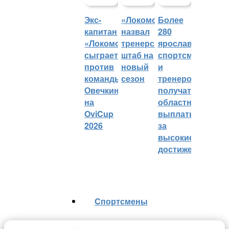
Экс-
«Локомотив»
Более
капитан
назвал
280
«Локомотива»
тренерский
ярославских
сыграет
штаб на
спортсменов
против
новый
и
команды
сезон
тренеров
Овечкина
получат
на
областные
OviCup
выплаты
2026
за
высокие
достижения
Cпортсмены