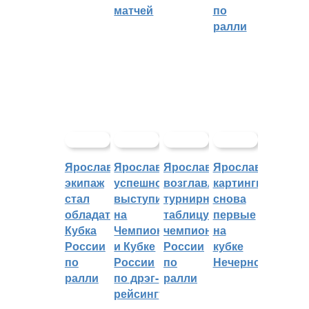
матчей
по
ралли
Ярославский
Ярославцы
Ярославцы
Ярославские
экипаж
успешно
возглавляют
картингисты
стал
выступили
турнирную
снова
обладателем
на
таблицу
первые
Кубка
Чемпионате
чемпионата
на
России
и Кубке
России
кубке
по
России
по
Нечерноземья
ралли
по дрэг-
ралли
рейсингу