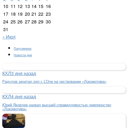
10
11
12
13
14
15
16
17
18
19
20
21
22
23
24
25
26
27
28
29
30
31
« Июл
Популярное
Новости дня
КХЛ
3 дня назад
Радулов зачитал рэп с L’One на чествовании «Локомотива»
КХЛ
4 дня назад
Юрий Яковлев назвал высшей справедливостью чемпионство
«Локомотива»