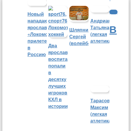
Фото
Новый
нападающий
Андрианова
В
ярославского
Татьяна
Шляпников
«Локомотива»
(легкая
Сергей
прилетел
атлетика)
(волейбол)
Два
в
ярославских
Россию
воспитанника
попали
в
десятку
лучших
игроков
КХЛ в
Тарасов
истории
Максим
(легкая
атлетика)