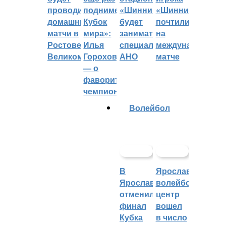
проводить
поднимет
«Шинник»
«Шинника»
домашние
Кубок
будет
почтили
матчи в
мира»:
заниматься
на
Ростове
Илья
специальное
международном
Великом
Горохов
АНО
матче
— о
фаворитах
чемпионата
Волейбол
В
Ярославский
Ярославле
волейбольный
отменили
центр
финал
вошел
Кубка
в число