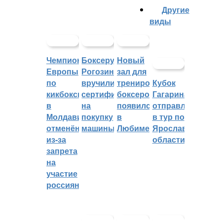
Другие
виды
Чемпионат
Боксеру
Новый
Европы
Рогозину
зал для
по
вручили
тренировок
Кубок
кикбоксингу
сертификат
боксеров
Гагарина
в
на
появился
отправляется
Молдавии
покупку
в
в тур по
отменён
машины
Любиме
Ярославской
из-за
области
запрета
на
участие
россиян