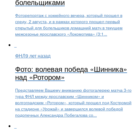
болельщиками
Фоторепортаж с хоккейного вечера, который прошел в
среду, 2 августа, и в рамках которого прошел первый
открытый для болельщиков домашний матч в текущем
межсезонье ярославского «Локомотива» (3:1...
ФНЛ
9 лет назад
Фото: волевая победа «Шинника»
над «Ротором»
Представляем Вашему вниманию фотогалерею матча 3-го
тура ФНЛ между ярославским «Шинником» и
волгоградским «Ротором», который прошел под Костромой
на стадионе «Урожай» и завершился волевой победой
подопечных Александра Побегалова со...