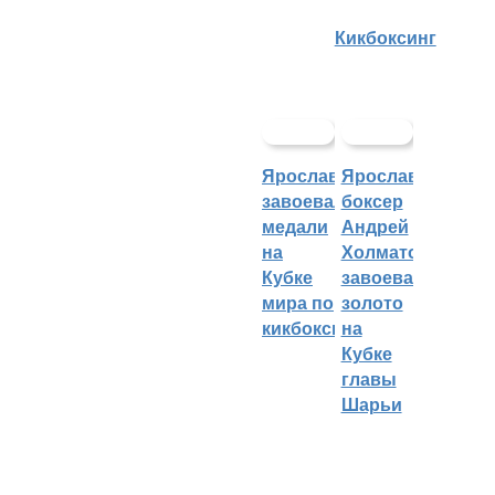
Кикбоксинг
Ярославцы
Ярославский
завоевали
боксер
медали
Андрей
на
Холматов
Кубке
завоевал
мира по
золото
кикбоксингу
на
Кубке
главы
Шарьи