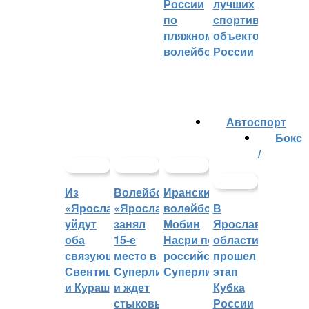
России
лучших
по
спортивных
пляжному
объектов
волейболу
России
Автоспорт
Бокс
/
Из
Волейбольный
Иранский
«Ярославича»
«Ярославич»
волейболист
В
уйдут
занял
Мобин
Ярославской
оба
15-е
Насри покинет
области
связующих:
место в
российскую
прошел
Свентицкис
Суперлиге
Суперлигу
этап
и Кураш
и ждет
Кубка
стыковых
России