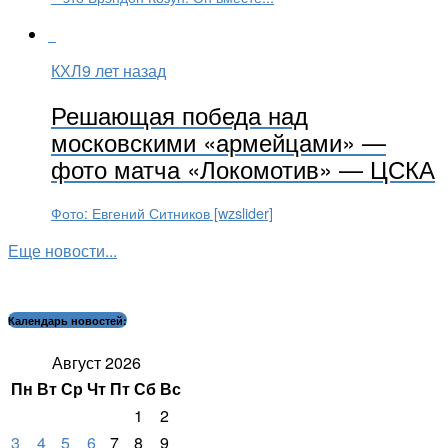
КХЛ
9 лет назад
Решающая победа над
московскими «армейцами» —
фото матча «Локомотив» — ЦСКА
Фото: Евгений Ситников [wzslider]
Еще новости...
Календарь новостей:
Август 2026
Пн
Вт
Ср
Чт
Пт
Сб
Вс
1
2
3
4
5
6
7
8
9