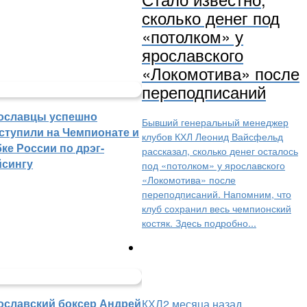
сколько денег под
«потолком» у
ярославского
«Локомотива» после
переподписаний
ославцы успешно
Бывший генеральный менеджер
ступили на Чемпионате и
клубов КХЛ Леонид Вайсфельд
ке России по дрэг-
рассказал, сколько денег осталось
йсингу
под «потолком» у ярославского
«Локомотива» после
переподписаний. Напомним, что
клуб сохранил весь чемпионский
костяк. Здесь подробно...
ославский боксер Андрей
КХЛ
2 месяца назад