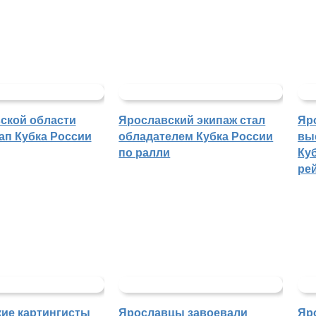
ской области
Ярославский экипаж стал
Яр
ап Кубка России
обладателем Кубка России
вы
по ралли
Куб
ре
ие картингисты
Ярославцы завоевали
Яр