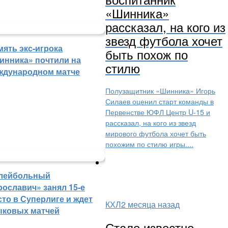
«Шинника»
рассказал, на кого из
звезд футбола хочет
мять экс-игрока
быть похож по
инника» почтили на
стилю
ждународном матче
Полузащитник «Шинника» Игорь
Силаев оценил старт команды в
Первенстве ЮФЛ Центр U-15 и
рассказал, на кого из звезд
мирового футбола хочет быть
похожим по стилю игры....
лейбольный
рославич» занял 15-е
сто в Суперлиге и ждет
КХЛ
2 месяца назад
ыковых матчей
Стало известно,