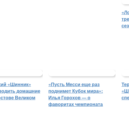
«Л
тр
се
кий «Шинник»
«Пусть Месси еще раз
Те
водить домашние
поднимет Кубок мира»:
«Ш
остове Великом
Илья Горохов — о
сп
фаворитах чемпионата