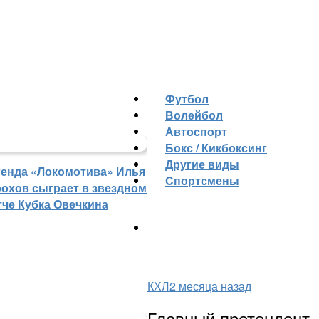
Футбол
Волейбол
Автоспорт
Бокс / Кикбоксинг
Другие виды
генда «Локомотива» Илья
Cпортсмены
рохов сыграет в звездном
тче Кубка Овечкина
КХЛ
2 месяца назад
Главный претендент