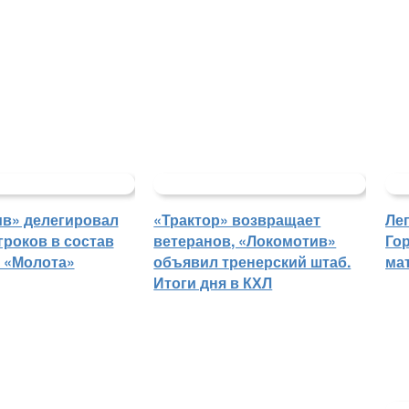
в» делегировал
«Трактор» возвращает
Ле
гроков в состав
ветеранов, «Локомотив»
Го
 «Молота»
объявил тренерский штаб.
ма
Итоги дня в КХЛ