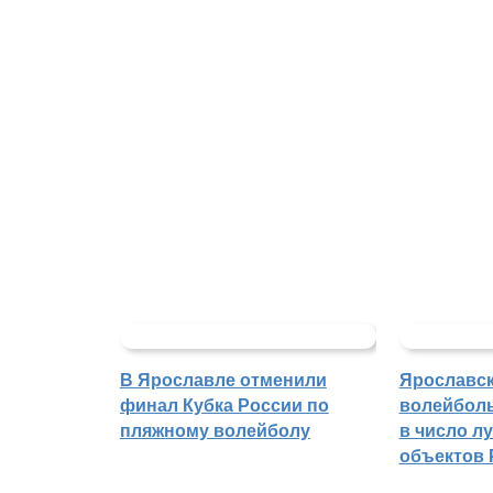
В Ярославле отменили
Ярославс
финал Кубка России по
волейбол
пляжному волейболу
в число л
объектов 