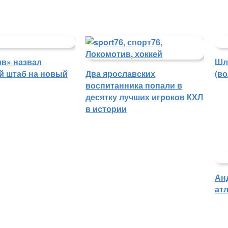
в» назвал
Шл
й штаб на новый
Два ярославских
(в
воспитанника попали в
десятку лучших игроков КХЛ
в истории
Ан
атл