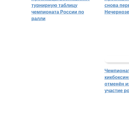
турнирную таблицу
снова пер
чемпионата России по
Нечерноз
ралли
Чемпиона
кикбоксин
отменён из
участие р