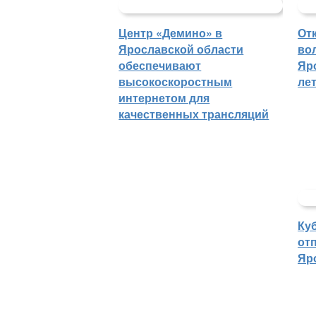
Центр «Демино» в
От
Ярославской области
во
обеспечивают
Яр
высокоскоростным
ле
интернетом для
качественных трансляций
Ку
отп
Яр