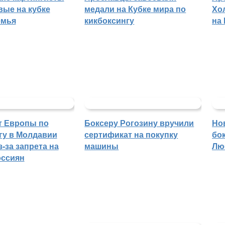
вые на кубке
медали на Кубке мира по
Хо
емья
кикбоксингу
на
т Европы по
Боксеру Рогозину вручили
Но
гу в Молдавии
сертификат на покупку
бо
-за запрета на
машины
Лю
оссиян