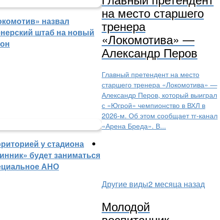
на место старшего
окомотив» назвал
тренера
енерский штаб на новый
«Локомотива» —
зон
Александр Перов
Главный претендент на место
старшего тренера «Локомотива» —
Александр Перов, который выиграл
с «Югрой» чемпионство в ВХЛ в
2026-м. Об этом сообщает тг-канал
«Арена Бреда». В...
рриторией у стадиона
инник» будет заниматься
ециальное АНО
Другие виды
2 месяца назад
Молодой
воспитанник