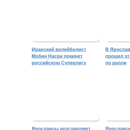
Иранский волейболист
В Ярослав
Мобин Насри покинет
прошел эт
российскую Суперлигу
по ралли
Ярославцы возглавляют
Ярославск