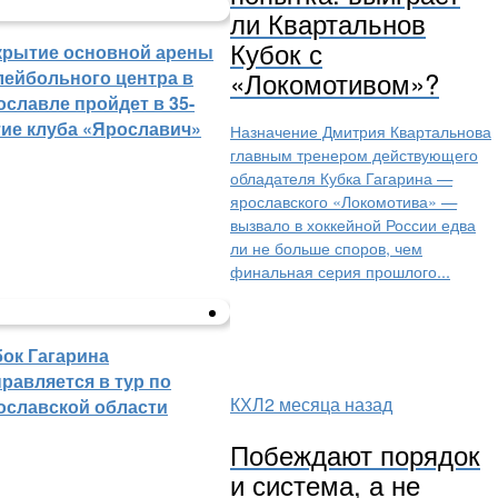
ли Квартальнов
Кубок с
крытие основной арены
«Локомотивом»?
лейбольного центра в
ославле пройдет в 35-
тие клуба «Ярославич»
Назначение Дмитрия Квартальнова
главным тренером действующего
обладателя Кубка Гагарина —
ярославского «Локомотива» —
вызвало в хоккейной России едва
ли не больше споров, чем
финальная серия прошлого...
бок Гагарина
равляется в тур по
КХЛ
2 месяца назад
ославской области
Побеждают порядок
и система, а не