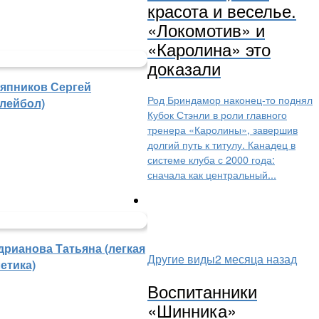
красота и веселье.
«Локомотив» и
«Каролина» это
доказали
япников Сергей
Род Бриндамор наконец-то поднял
олейбол)
Кубок Стэнли в роли главного
тренера «Каролины», завершив
долгий путь к титулу. Канадец в
системе клуба с 2000 года:
сначала как центральный...
дрианова Татьяна (легкая
Другие виды
2 месяца назад
етика)
Воспитанники
«Шинника»