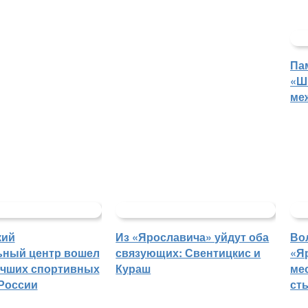
Па
«Ш
ме
кий
Из «Ярославича» уйдут оба
Во
ьный центр вошел
связующих: Свентицкис и
«Я
учших спортивных
Кураш
ме
России
ст