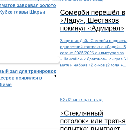
лматов завоевал золото
Сомерби перешёл в
 Кубке главы Шарьи
«Ладу», Шестаков
покинул «Адмирал»
Защитник Дойл Сомерби подписал
однолетний контракт с «Ладой». В
сезоне 2025/2026 он выступал за
«Шанхайских Драконов», сыграв 61
матч и набрав 12 очков (2 гола +...
вый зал для тренировок
ксеров появился в
биме
КХЛ
2 месяца назад
«Стеклянный
потолок» или третья
попытка: выиграет