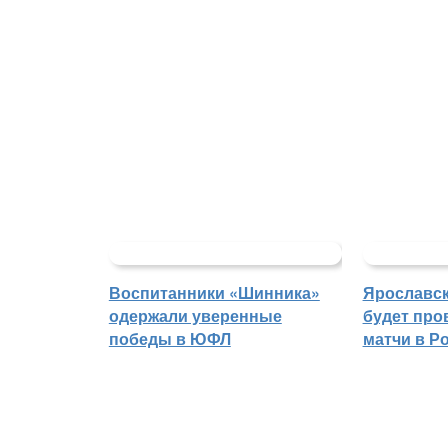
Воспитанники «Шинника»
Ярославс
одержали уверенные
будет про
победы в ЮФЛ
матчи в Р