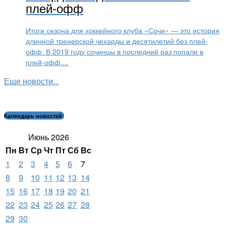
плей-офф
Итоги сезона для хоккейного клуба «Сочи» — это история
длинной тренерской чехарды и десятилетий без плей-
офф. В 2019 году сочинцы в последний раз попали в
плей-офф....
Еще новости...
Календарь новостей:
Июнь 2026
Пн
Вт
Ср
Чт
Пт
Сб
Вс
1
2
3
4
5
6
7
8
9
10
11
12
13
14
15
16
17
18
19
20
21
22
23
24
25
26
27
28
29
30