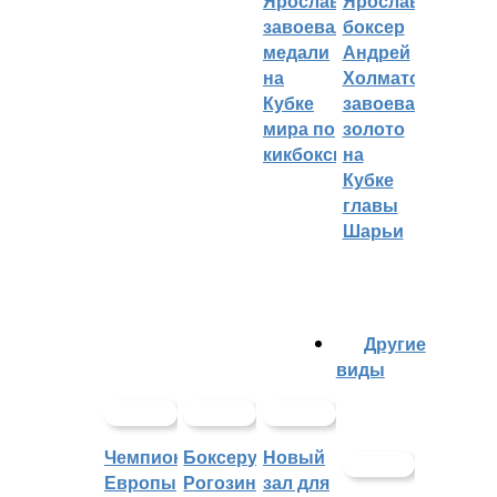
Ярославцы
Ярославский
завоевали
боксер
медали
Андрей
на
Холматов
Кубке
завоевал
мира по
золото
кикбоксингу
на
Кубке
главы
Шарьи
Другие
виды
Чемпионат
Боксеру
Новый
Европы
Рогозину
зал для