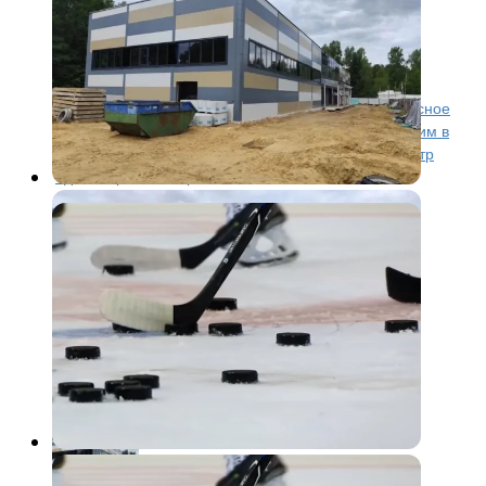
единоборств в Гаврилов-Яме
вышло на финишную прямую
Современный спортивный объект в Гаврилов-Яме
возводится по федеральной программе «Комплексное
развитие сельских территорий» рядом со старейшим в
стране провинциальным стадионом «Труд». – Центр
единоборств в Гаврилов-Яме...