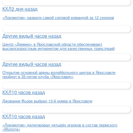
КХЛ
2 дня назад
«Локомотив» назвали самой силовой командой за 12 сезонов
Другие виды
8 часов назад
Центр «Демино» в Ярославской области обеспечивают
высокоскоростным интернетом для качественных трансляций
Другие виды
9 часов назад
Открытие основной арены волейбольного центра в Ярославле
пройдет в 35-летие клуба «Ярославич»
КХЛ
10 часов назад
Джованни Фьоре выбрал 13-й номер в Ярославле
КХЛ
10 часов назад
«Локомотив» делегировал четырёх игроков в состав пермского
«Молота»