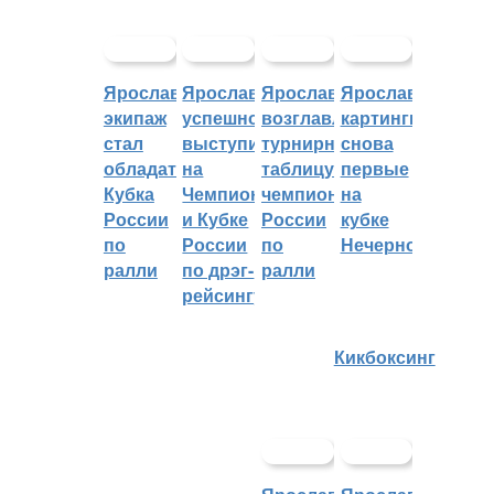
Ярославский
Ярославцы
Ярославцы
Ярославские
экипаж
успешно
возглавляют
картингисты
стал
выступили
турнирную
снова
обладателем
на
таблицу
первые
Кубка
Чемпионате
чемпионата
на
России
и Кубке
России
кубке
по
России
по
Нечерноземья
ралли
по дрэг-
ралли
рейсингу
Кикбоксинг