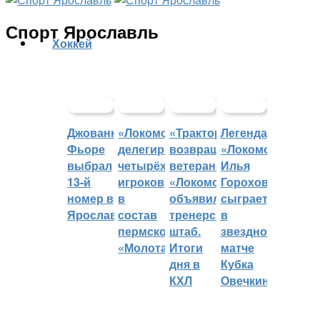
Спорт Ярославль
Хоккей
Джованни
«Локомотив»
«Трактор»
Легенда
Фьоре
делегировал
возвращает
«Локомотива»
выбрал
четырёх
ветеранов,
Илья
13-й
игроков
«Локомотив»
Горохов
номер в
в
объявил
сыграет
Ярославле
состав
тренерский
в
пермского
штаб.
звездном
«Молота»
Итоги
матче
дня в
Кубка
КХЛ
Овечкина