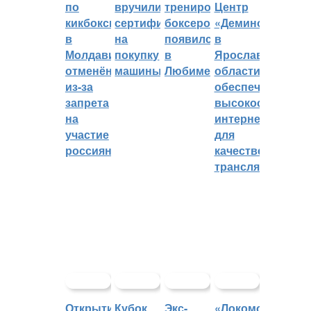
по
вручили
тренировок
Центр
кикбоксингу
сертификат
боксеров
«Демино»
в
на
появился
в
Молдавии
покупку
в
Ярославской
отменён
машины
Любиме
области
из-за
обеспечивают
запрета
высокоскорост
на
интернетом
участие
для
россиян
качественных
трансляций
Открытие
Кубок
Экс-
«Локомотив»