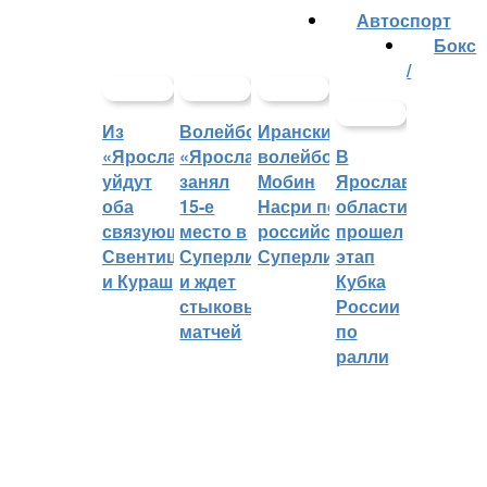
Автоспорт
Бокс
/
Из
Волейбольный
Иранский
«Ярославича»
«Ярославич»
волейболист
В
уйдут
занял
Мобин
Ярославской
оба
15-е
Насри покинет
области
связующих:
место в
российскую
прошел
Свентицкис
Суперлиге
Суперлигу
этап
и Кураш
и ждет
Кубка
стыковых
России
матчей
по
ралли