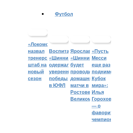
Футбол
«Локомотив»
назвал
Воспитанники
Ярославский
«Пусть
тренерский
«Шинника»
«Шинник»
Месси
штаб на
одержали
будет
еще раз
новый
уверенные
проводить
поднимет
сезон
победы
домашние
Кубок
в ЮФЛ
матчи в
мира»:
Ростове
Илья
Великом
Горохов
— о
фаворитах
чемпионата