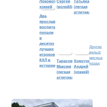
Сергей
Татьяна
(волейбол)
(легкая
атлетика)
Два
ярославских
воспитанника
попали
в
десятку
Другие
лучших
виды
2
игроков
месяца
КХЛ в
Тарасов
Хомутов
назад
истории
Максим
Андрей
(легкая
(хоккей)
атлетика)
Строительство центра