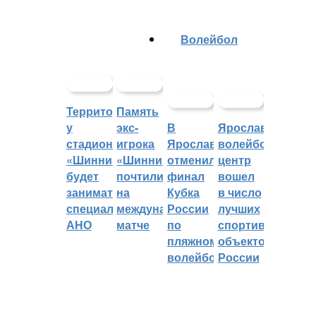
Волейбол
Территорией
Память
у
экс-
В
Ярославский
стадиона
игрока
Ярославле
волейбольный
«Шинник»
«Шинника»
отменили
центр
будет
почтили
финал
вошел
заниматься
на
Кубка
в число
специальное
международном
России
лучших
АНО
матче
по
спортивных
пляжному
объектов
волейболу
России