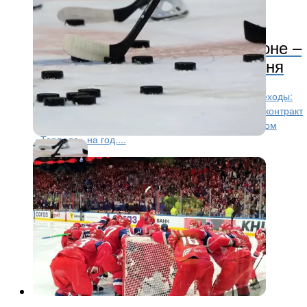
КХЛ
2 месяца назад
Сёмин перешёл в СКА, Веккьоне –
в «Торпедо». Трансферы 3 июня
3 июня 2026 года в КХЛ состоялись заметные переходы:
защитник Владислав Сёмин подписал двухлетний контракт
со СКА, а нападающий Майкл Веккьоне стал игроком
«Торпедо» на год....