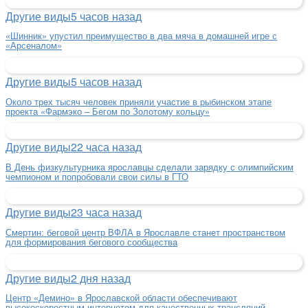
Другие виды
5 часов назад
«Шинник» упустил преимущество в два мяча в домашней игре с
«Арсеналом»
Другие виды
5 часов назад
Около трех тысяч человек приняли участие в рыбинском этапе
проекта «Фармэко – Бегом по Золотому кольцу»
Другие виды
22 часа назад
В День физкультурника ярославцы сделали зарядку с олимпийским
чемпионом и попробовали свои силы в ГТО
Другие виды
23 часа назад
Смертин: беговой центр ВФЛА в Ярославле станет пространством
для формирования бегового сообщества
Другие виды
2 дня назад
Центр «Демино» в Ярославской области обеспечивают
высокоскоростным интернетом для качественных трансляций