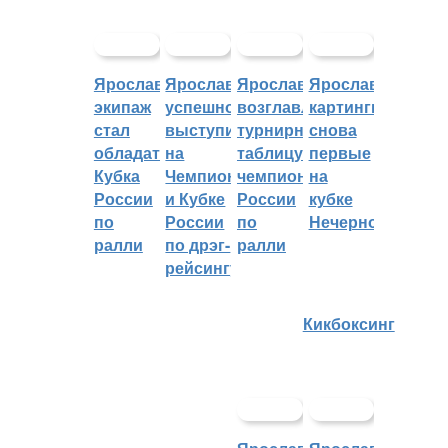
Ярославский
Ярославцы
Ярославцы
Ярославские
экипаж
успешно
возглавляют
картингисты
стал
выступили
турнирную
снова
обладателем
на
таблицу
первые
Кубка
Чемпионате
чемпионата
на
России
и Кубке
России
кубке
по
России
по
Нечерноземья
ралли
по дрэг-
ралли
рейсингу
Кикбоксинг