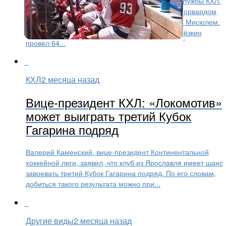
Официальное заявление поступило от пресс-службы КХЛ:
Локомотив подписал двухлетние контракты с форвардом
Максимом Берёзкиным и защитником Данилом Мисюлем.
В минувшем регулярном сезоне 24-летний Берёзкин
провёл 64...
КХЛ
2 месяца назад
Вице-президент КХЛ: «Локомотив»
может выиграть третий Кубок
Гагарина подряд
Валерий Каменский, вице‑президент Континентальной
хоккейной лиги, заявил, что клуб из Ярославля имеет шанс
завоевать третий Кубок Гагарина подряд. По его словам,
добиться такого результата можно при...
Другие виды
2 месяца назад