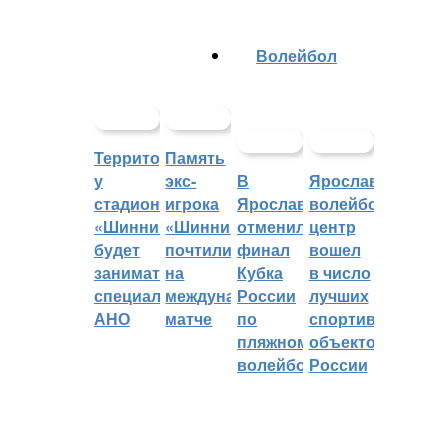
Волейбол
Территорией
Память
у
экс-
В
Ярославский
стадиона
игрока
Ярославле
волейбольный
«Шинник»
«Шинника»
отменили
центр
будет
почтили
финал
вошел
заниматься
на
Кубка
в число
специальное
международном
России
лучших
АНО
матче
по
спортивных
пляжному
объектов
волейболу
России