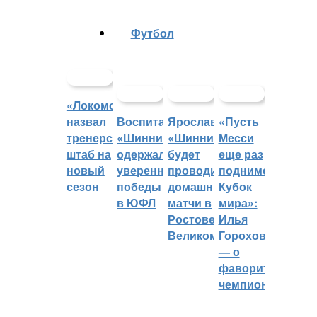
Футбол
«Локомотив»
назвал
Воспитанники
Ярославский
«Пусть
тренерский
«Шинника»
«Шинник»
Месси
штаб на
одержали
будет
еще раз
новый
уверенные
проводить
поднимет
сезон
победы
домашние
Кубок
в ЮФЛ
матчи в
мира»:
Ростове
Илья
Великом
Горохов
— о
фаворитах
чемпионата