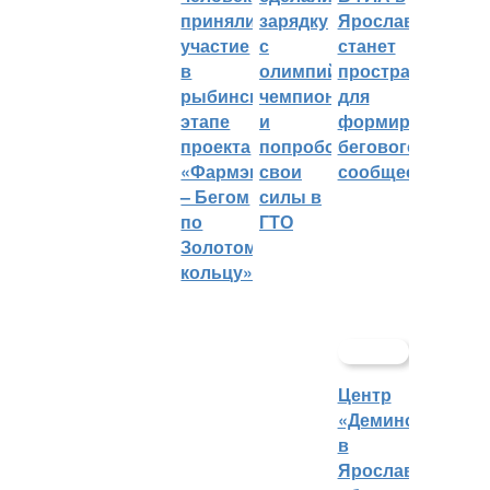
приняли
зарядку
Ярославле
участие
с
станет
в
олимпийским
пространством
рыбинском
чемпионом
для
этапе
и
формирования
проекта
попробовали
бегового
«Фармэко
свои
сообщества
– Бегом
силы в
по
ГТО
Золотому
кольцу»
Центр
«Демино»
в
Ярославской