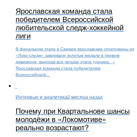
Ярославская команда стала
победителем Всероссийской
любительской следж-хоккейной
лиги
В финальном этапе в Самаре ярославские спортсмены из
«Локо-следж» завоевали золотые медали в первом
дивизионе, выиграв все четыре этапа турнира. –
Ярославская команда стала победителем
Всероссийской...
Интервью и аналитика
2 месяца назад
Почему при Квартальнове шансы
молодёжи в «Локомотиве»
реально возрастают?