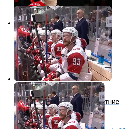
КХЛ
2 месяца назад
Локомотив подписал двухлетние
контракты с Берёзкиным и
Мисюлем