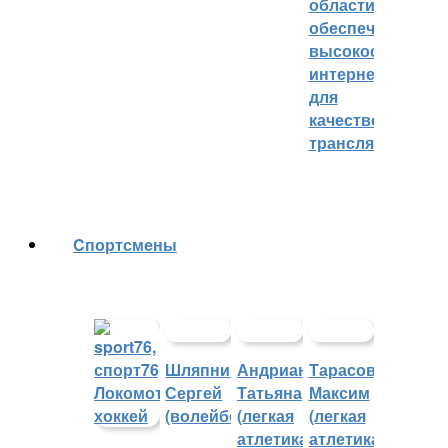
области
обеспечивают
высокоскорост
интернетом
для
качественных
трансляций
Cпортсмены
Шляпников
Андрианова
Тарасов
Сергей
Татьяна
Максим
(волейбол)
(легкая
(легкая
атлетика)
атлетика)