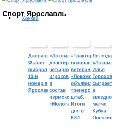
Спорт Ярославль
Хоккей
Джованни
«Локомотив»
«Трактор»
Легенда
Фьоре
делегировал
возвращает
«Локомотива»
выбрал
четырёх
ветеранов,
Илья
13-й
игроков
«Локомотив»
Горохов
номер в
в
объявил
сыграет
Ярославле
состав
тренерский
в
пермского
штаб.
звездном
«Молота»
Итоги
матче
дня в
Кубка
КХЛ
Овечкина