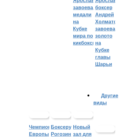
Ярославцы
Ярославский
завоевали
боксер
медали
Андрей
на
Холматов
Кубке
завоевал
мира по
золото
кикбоксингу
на
Кубке
главы
Шарьи
Другие
виды
Чемпионат
Боксеру
Новый
Европы
Рогозину
зал для