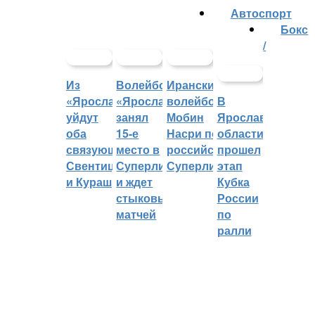
Автоспорт
Бокс
/
Из
Волейбольный
Иранский
«Ярославича»
«Ярославич»
волейболист
В
уйдут
занял
Мобин
Ярославской
оба
15-е
Насри покинет
области
связующих:
место в
российскую
прошел
Свентицкис
Суперлиге
Суперлигу
этап
и Кураш
и ждет
Кубка
стыковых
России
матчей
по
ралли