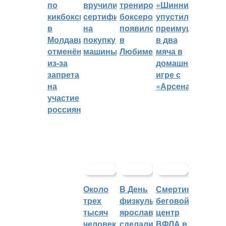
по
вручили
тренировок
«Шинник»
кикбоксингу
сертификат
боксеров
упустил
в
на
появился
преимущество
Молдавии
покупку
в
в два
отменён
машины
Любиме
мяча в
из-за
домашней
запрета
игре с
на
«Арсеналом»
участие
россиян
Около
В День
Смертин:
трех
физкультурника
беговой
тысяч
ярославцы
центр
человек
сделали
ВФЛА в