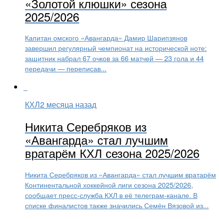
«Золотой клюшки» сезона
2025/2026
Капитан омского «Авангарда» Дамир Шарипзянов
завершил регулярный чемпионат на исторической ноте:
защитник набрал 67 очков за 66 матчей — 23 гола и 44
передачи — переписав...
КХЛ
2 месяца назад
Никита Серебряков из
«Авангарда» стал лучшим
вратарём КХЛ сезона 2025/2026
Никита Серебряков из «Авангарда» стал лучшим вратарём
Континентальной хоккейной лиги сезона 2025/2026,
сообщает пресс-служба КХЛ в её телеграм-канале. В
списке финалистов также значились Семён Вязовой из...