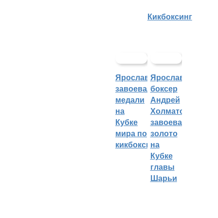
Кикбоксинг
Ярославцы
Ярославский
завоевали
боксер
медали
Андрей
на
Холматов
Кубке
завоевал
мира по
золото
кикбоксингу
на
Кубке
главы
Шарьи