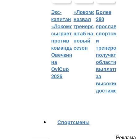
Экс-
«Локомотив»
Более
капитан
назвал
280
«Локомотива»
тренерский
ярославских
сыграет
штаб на
спортсменов
против
новый
и
команды
сезон
тренеров
Овечкина
получат
на
областные
OviCup
выплаты
2026
за
высокие
достижения
Cпортсмены
Реклама