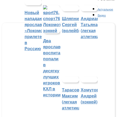
Актуальное
Новый
Видео
нападающий
Шляпников
Андрианова
ярославского
Сергей
Татьяна
«Локомотива»
(волейбол)
(легкая
прилетел
атлетика)
Два
в
ярославских
Россию
воспитанника
попали
в
десятку
лучших
игроков
КХЛ в
Тарасов
Хомутов
истории
Максим
Андрей
(легкая
(хоккей)
атлетика)