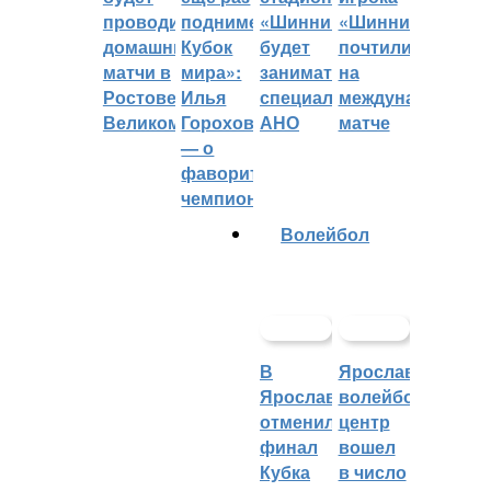
проводить
поднимет
«Шинник»
«Шинника»
домашние
Кубок
будет
почтили
матчи в
мира»:
заниматься
на
Ростове
Илья
специальное
международном
Великом
Горохов
АНО
матче
— о
фаворитах
чемпионата
Волейбол
В
Ярославский
Ярославле
волейбольный
отменили
центр
финал
вошел
Кубка
в число