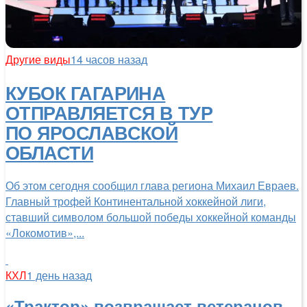
Другие виды
14 часов назад
КУБОК ГАГАРИНА
ОТПРАВЛЯЕТСЯ В ТУР
ПО ЯРОСЛАВСКОЙ
ОБЛАСТИ
Об этом сегодня сообщил глава региона Михаил Евраев.
Главный трофей Континентальной хоккейной лиги,
ставший символом большой победы хоккейной команды
«Локомотив»,...
КХЛ
1 день назад
«Трактор» возвращает ветеранов,