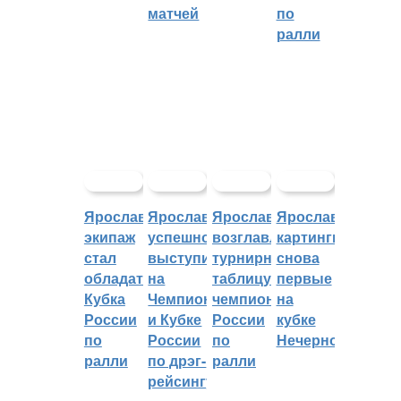
матчей
по
ралли
Ярославский
Ярославцы
Ярославцы
Ярославские
экипаж
успешно
возглавляют
картингисты
стал
выступили
турнирную
снова
обладателем
на
таблицу
первые
Кубка
Чемпионате
чемпионата
на
России
и Кубке
России
кубке
по
России
по
Нечерноземья
ралли
по дрэг-
ралли
рейсингу