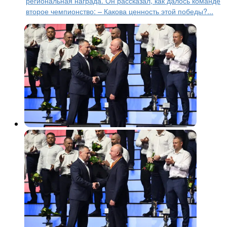
региональная награда. Он рассказал, как далось команде
второе чемпионство: – Какова ценность этой победы?...
Другие виды
4 дня назад
Площадь у «Арены-2000» в
Ярославле станет площадью
Чемпионов