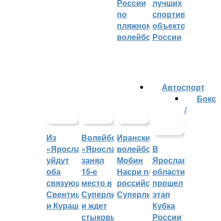
России
лучших
по
спортивных
пляжному
объектов
волейболу
России
Автоспорт
Бокс
/
Из
Волейбольный
Иранский
«Ярославича»
«Ярославич»
волейболист
В
уйдут
занял
Мобин
Ярославской
оба
15-е
Насри покинет
области
связующих:
место в
российскую
прошел
Свентицкис
Суперлиге
Суперлигу
этап
и Кураш
и ждет
Кубка
стыковых
России