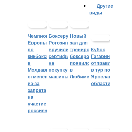
Другие
виды
Чемпионат
Боксеру
Новый
Европы
Рогозину
зал для
по
вручили
тренировок
Кубок
кикбоксингу
сертификат
боксеров
Гагарина
в
на
появился
отправляется
Молдавии
покупку
в
в тур по
отменён
машины
Любиме
Ярославской
из-за
области
запрета
на
участие
россиян