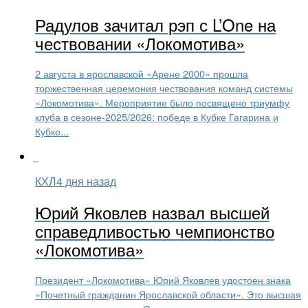
Радулов зачитал рэп с L’One на
чествовании «Локомотива»
2 августа в ярославской «Арене 2000» прошла
торжественная церемония чествования команд системы
«Локомотива». Мероприятие было посвящено триумфу
клуба в сезоне-2025/2026: победе в Кубке Гагарина и
Кубке...
КХЛ
4 дня назад
Юрий Яковлев назвал высшей
справедливостью чемпионство
«Локомотива»
Президент «Локомотива» Юрий Яковлев удостоен знака
«Почетный гражданин Ярославской области». Это высшая