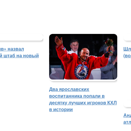
в» назвал
Шл
й штаб на новый
(в
Два ярославских
воспитанника попали в
десятку лучших игроков КХЛ
в истории
Ан
атл