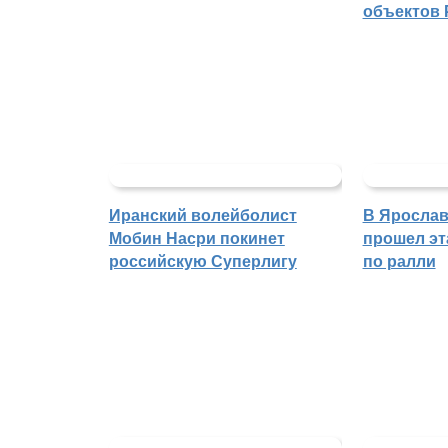
объектов 
Иранский волейболист
В Ярослав
Мобин Насри покинет
прошел эт
российскую Суперлигу
по ралли