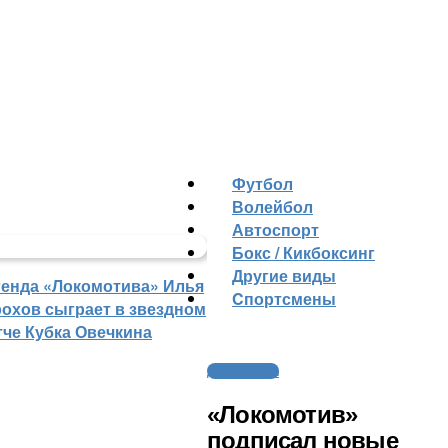
Футбол
Волейбол
Автоспорт
Бокс / Кикбоксинг
Другие виды
генда «Локомотива» Илья
Cпортсмены
рохов сыграет в звездном
тче Кубка Овечкина
Другие виды
«Локомотив»
подписал новые