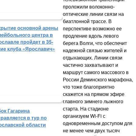
проложили волоконно-
оптические линии связи на
биатлонной трассе. В
крытие основной арены
перспективе возможно ее
лейбольного центра в
продление вдоль левого
ославле пройдет в 35-
берега Волги, что обеспечит
тие клуба «Ярославич»
надежной связью жителей и
отдыхающих. Линии связи
частично захватывают и
маршрут самого массового в
России Деминского марафона,
что тоже благоприятно
скажется на прямом эфире
главного зимнего лыжного
старта. На стадионе
бок Гагарина
организуем Wi-Fi с
равляется в тур по
одновременным доступом для
ославской области
не менее чем двух тысяч