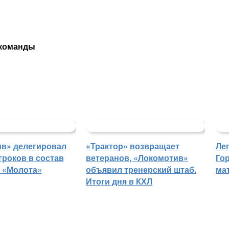
 команды
в» делегировал
«Трактор» возвращает
Ле
гроков в состав
ветеранов, «Локомотив»
Го
 «Молота»
объявил тренерский штаб.
ма
Итоги дня в КХЛ