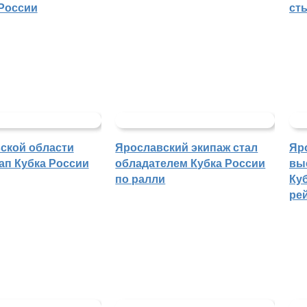
России
ст
ской области
Ярославский экипаж стал
Яр
ап Кубка России
обладателем Кубка России
вы
по ралли
Куб
ре