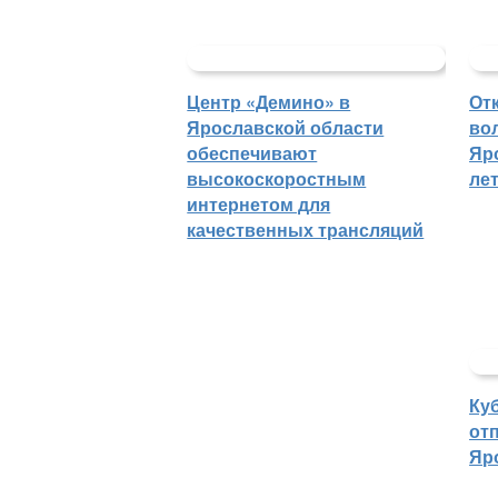
Центр «Демино» в
От
Ярославской области
во
обеспечивают
Яр
высокоскоростным
ле
интернетом для
качественных трансляций
Ку
отп
Яр