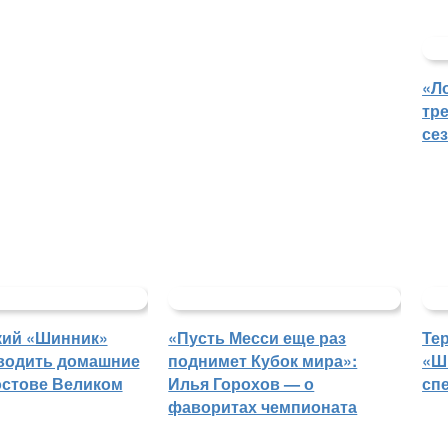
«Л
тр
се
кий «Шинник»
«Пусть Месси еще раз
Те
водить домашние
поднимет Кубок мира»:
«Ш
остове Великом
Илья Горохов — о
сп
фаворитах чемпионата