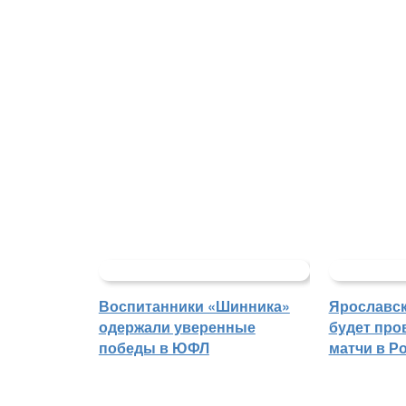
Воспитанники «Шинника»
Ярославс
одержали уверенные
будет про
победы в ЮФЛ
матчи в Р