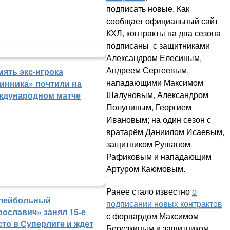
подписать новые. Как
сообщает официальный сайт
КХЛ, контракты на два сезона
подписаны с защитниками
Александром Елесиным,
Андреем Сергеевым,
мять экс-игрока
нападающими Максимом
инника» почтили на
Шалуновым, Александром
ждународном матче
Полуниным, Георгием
Ивановым; на один сезон с
вратарём Даниилом Исаевым,
защитником Рушаном
Рафиковым и нападающим
Артуром Каюмовым.
Ранее стало известно
о
лейбольный
подписании новых контрактов
рославич» занял 15-е
с форвардом Максимом
сто в Суперлиге и ждет
Березкиным и защитником