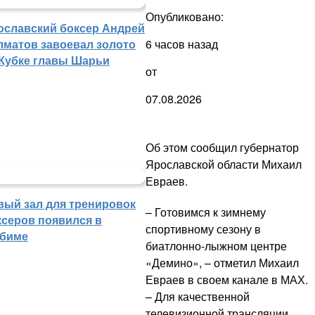
Опубликовано:
ославский боксер Андрей
6 часов назад
лматов завоевал золото
 Кубке главы Шарьи
от
07.08.2026
Об этом сообщил губернатор
Ярославской области Михаил
Евраев.
вый зал для тренировок
– Готовимся к зимнему
ксеров появился в
спортивному сезону в
биме
биатлонно-лыжном центре
«Демино», – отметил Михаил
Евраев в своем канале в МАХ.
– Для качественной
телевизионной трансляции