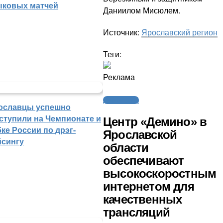
ыковых матчей
Даниилом Мисюлем.
Источник:
Ярославский регион
Теги:
Реклама
Другие виды
ославцы успешно
ступили на Чемпионате и
Центр «Демино» в
ке России по дрэг-
Ярославской
йсингу
области
обеспечивают
высокоскоростным
интернетом для
качественных
трансляций