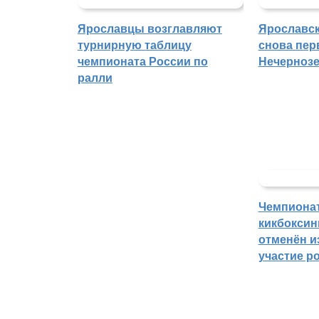
Ярославцы возглавляют
Ярославск
турнирную таблицу
снова пер
чемпионата России по
Нечерноз
ралли
Чемпиона
кикбоксин
отменён из
участие р