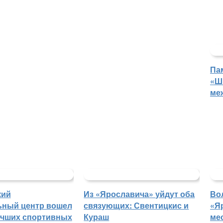
Па
«Ш
ме
кий
Из «Ярославича» уйдут оба
Во
ьный центр вошел
связующих: Свентицкис и
«Я
учших спортивных
Кураш
ме