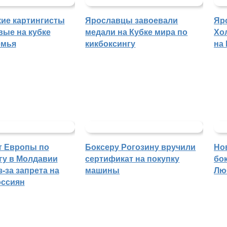
ие картингисты
Ярославцы завоевали
Яр
вые на кубке
медали на Кубке мира по
Хо
емья
кикбоксингу
на
т Европы по
Боксеру Рогозину вручили
Но
гу в Молдавии
сертификат на покупку
бо
-за запрета на
машины
Лю
оссиян