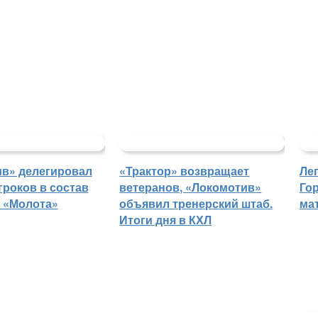
в» делегировал
«Трактор» возвращает
Ле
гроков в состав
ветеранов, «Локомотив»
Го
 «Молота»
объявил тренерский штаб.
ма
Итоги дня в КХЛ