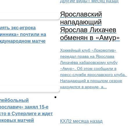
Другие виды
1 месяц назад
Ярославский
нападающий
мять экс-игрока
Ярослав Лихачев
инника» почтили на
обменян в «Амур»
ждународном матче
Хоккейный клуб «Локомотив»
передал права на Ярослава
Лихачёва хабаровскому клубу
«Амур». Об этом сообщили в
пресс-службе ярославского клуба.
Нападающий в прошлом сезоне
находился в аренде, а...
лейбольный
рославич» занял 15-е
сто в Суперлиге и ждет
ыковых матчей
КХЛ
2 месяца назад