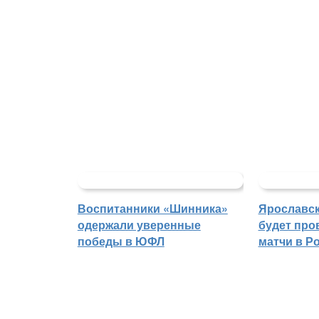
Воспитанники «Шинника»
Ярославс
одержали уверенные
будет про
победы в ЮФЛ
матчи в Р