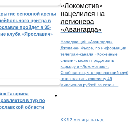
«Локомотив»
нацелился на
крытие основной арены
легионера
лейбольного центра в
«Авангарда»
ославле пройдет в 35-
тие клуба «Ярославич»
Нападающий «Авангарда»
Джованни Фьоре, по информации
телеграм-канала «Хоккейные
сливки», может продолжить
карьеру в «Локомотиве».
Сообщается, что ярославский клуб
готов платить хоккеисту 45
миллионов рублей за сезон....
бок Гагарина
равляется в тур по
ославской области
КХЛ
2 месяца назад