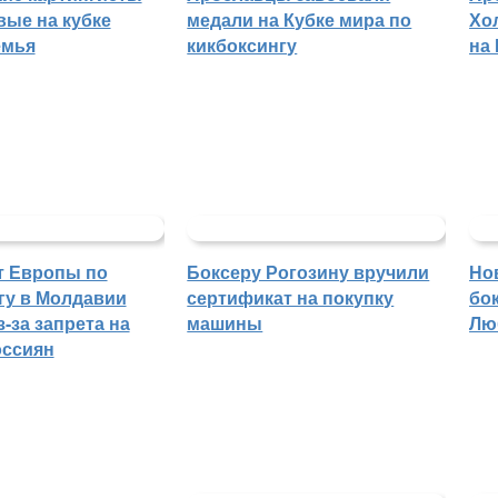
вые на кубке
медали на Кубке мира по
Хо
емья
кикбоксингу
на
т Европы по
Боксеру Рогозину вручили
Но
гу в Молдавии
сертификат на покупку
бо
-за запрета на
машины
Лю
оссиян