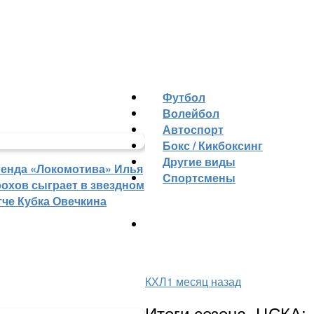
Футбол
Волейбол
Автоспорт
Бокс / Кикбоксинг
Другие виды
генда «Локомотива» Илья
Cпортсмены
рохов сыграет в звездном
тче Кубка Овечкина
КХЛ
1 месяц назад
Итоги сезона. ЦСКА: