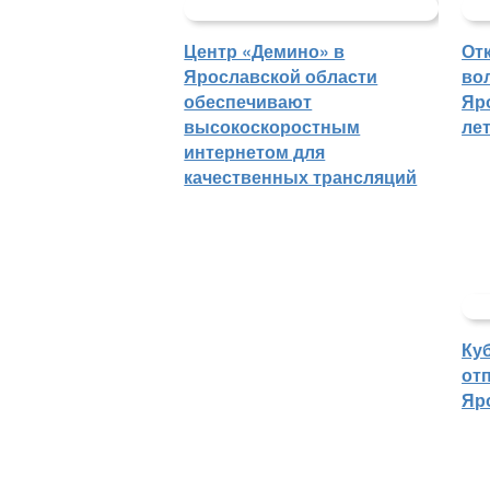
Центр «Демино» в
От
Ярославской области
во
обеспечивают
Яр
высокоскоростным
ле
интернетом для
качественных трансляций
Ку
отп
Яр