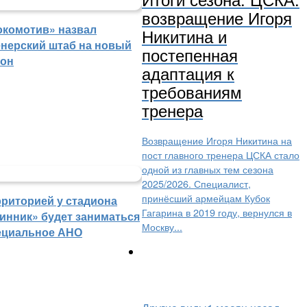
возвращение Игоря
окомотив» назвал
Никитина и
енерский штаб на новый
постепенная
зон
адаптация к
требованиям
тренера
Возвращение Игоря Никитина на
пост главного тренера ЦСКА стало
одной из главных тем сезона
2025/2026. Специалист,
принёсший армейцам Кубок
рриторией у стадиона
Гагарина в 2019 году, вернулся в
инник» будет заниматься
Москву...
ециальное АНО