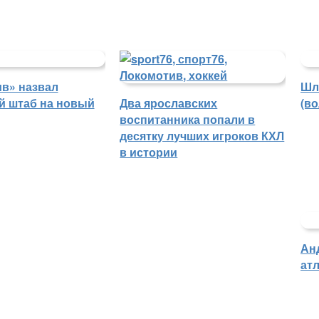
в» назвал
Шл
й штаб на новый
Два ярославских
(в
воспитанника попали в
десятку лучших игроков КХЛ
в истории
Ан
атл