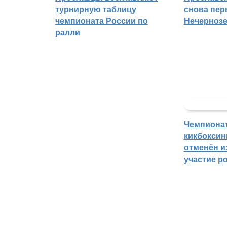
турнирную таблицу
снова пер
чемпионата России по
Нечерноз
ралли
Чемпиона
кикбоксин
отменён из
участие р