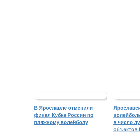
В Ярославле отменили
Ярославс
финал Кубка России по
волейбол
пляжному волейболу
в число л
объектов 