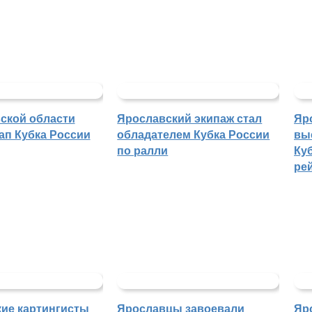
ской области
Ярославский экипаж стал
Яр
ап Кубка России
обладателем Кубка России
вы
по ралли
Куб
ре
ие картингисты
Ярославцы завоевали
Яр