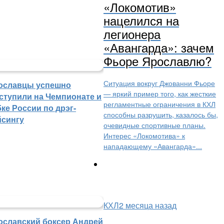
«Локомотив»
нацелился на
легионера
«Авангарда»: зачем
Фьоре Ярославлю?
Ситуация вокруг Джованни Фьоре
ославцы успешно
— яркий пример того, как жесткие
ступили на Чемпионате и
регламентные ограничения в КХЛ
ке России по дрэг-
способны разрушить, казалось бы,
йсингу
очевидные спортивные планы.
Интерес «Локомотива» к
нападающему «Авангарда»...
КХЛ
2 месяца назад
ославский боксер Андрей