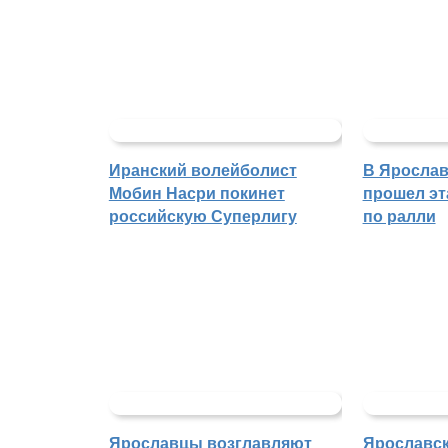
Иранский волейболист
В Ярослав
Мобин Насри покинет
прошел эт
российскую Суперлигу
по ралли
Ярославцы возглавляют
Ярославск