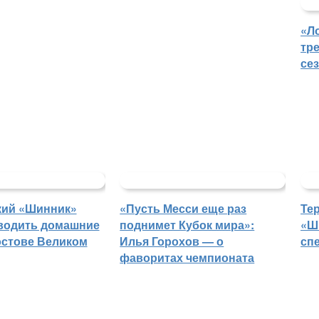
«Л
тр
се
кий «Шинник»
«Пусть Месси еще раз
Те
водить домашние
поднимет Кубок мира»:
«Ш
остове Великом
Илья Горохов — о
сп
фаворитах чемпионата