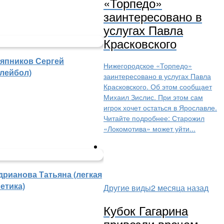
«Торпедо»
заинтересовано в
услугах Павла
Красковского
япников Сергей
Нижегородское «Торпедо»
олейбол)
заинтересовано в услугах Павла
Красковского. Об этом сообщает
Михаил Зислис. При этом сам
игрок хочет остаться в Ярославле.
Читайте подробнее: Старожил
«Локомотива» может уйти...
дрианова Татьяна (легкая
етика)
Другие виды
2 месяца назад
Кубок Гагарина
привезли врачам