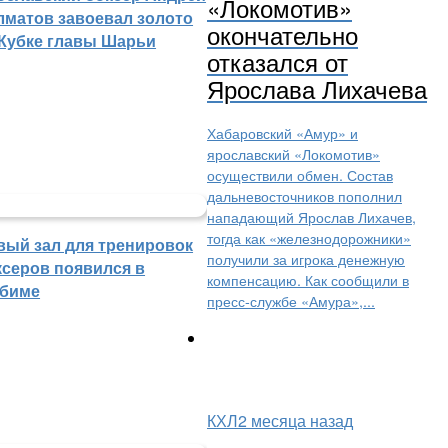
«Локомотив»
лматов завоевал золото
окончательно
 Кубке главы Шарьи
отказался от
Ярослава Лихачева
Хабаровский «Амур» и
ярославский «Локомотив»
осуществили обмен. Состав
дальневосточников пополнил
нападающий Ярослав Лихачев,
тогда как «железнодорожники»
вый зал для тренировок
получили за игрока денежную
ксеров появился в
компенсацию. Как сообщили в
биме
пресс-службе «Амура»,...
КХЛ
2 месяца назад