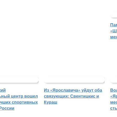
Па
«Ш
ме
кий
Из «Ярославича» уйдут оба
Во
ьный центр вошел
связующих: Свентицкис и
«Я
учших спортивных
Кураш
ме
России
ст