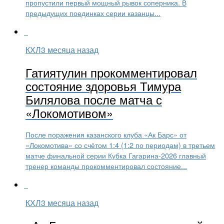
пропустили первый мощный рывок соперника. В
предыдущих поединках серии казанцы...
КХЛ
3 месяца назад
Гатиятулин прокомментировал
состояние здоровья Тимура
Билялова после матча с
«Локомотивом»
После поражения казанского клуба «Ак Барс» от
«Локомотива» со счётом 1:4 (1:2 по периодам) в третьем
матче финальной серии Кубка Гагарина-2026 главный
тренер команды прокомментировал состояние...
КХЛ
3 месяца назад