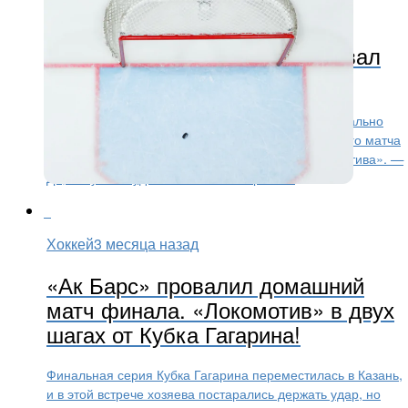
КХЛ
3 месяца назад
Игрок «Ак Барса» раскритиковал
«Локомотив» за актерство
Нападающий «Ак Барса» Илья Сафонов эмоционально
высказался в первом перерыве третьего домашнего матча
финальной серии Кубка Гагарина против «Локомотива». —
Да, ненужные удаления. С той стороны...
Хоккей
3 месяца назад
«Ак Барс» провалил домашний
матч финала. «Локомотив» в двух
шагах от Кубка Гагарина!
Финальная серия Кубка Гагарина переместилась в Казань,
и в этой встрече хозяева постарались держать удар, но