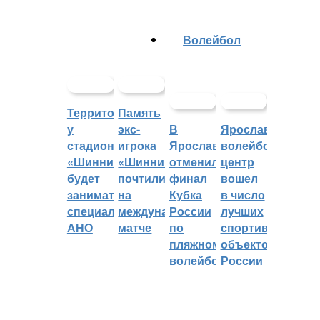
Волейбол
Территорией
Память
у
экс-
В
Ярославский
стадиона
игрока
Ярославле
волейбольный
«Шинник»
«Шинника»
отменили
центр
будет
почтили
финал
вошел
заниматься
на
Кубка
в число
специальное
международном
России
лучших
АНО
матче
по
спортивных
пляжному
объектов
волейболу
России