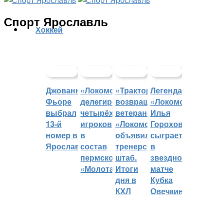
Спорт Ярославль
Хоккей
Джованни
«Локомотив»
«Трактор»
Легенда
Фьоре
делегировал
возвращает
«Локомотива»
выбрал
четырёх
ветеранов,
Илья
13-й
игроков
«Локомотив»
Горохов
номер в
в
объявил
сыграет
Ярославле
состав
тренерский
в
пермского
штаб.
звездном
«Молота»
Итоги
матче
дня в
Кубка
КХЛ
Овечкина