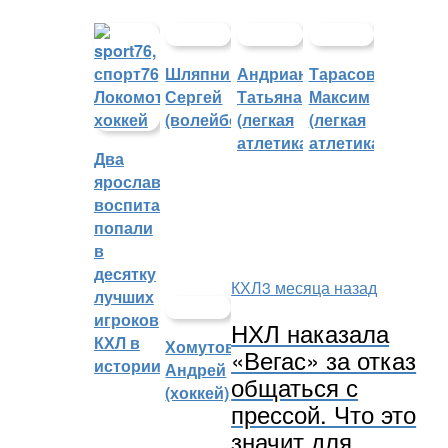
Шляпников
Андрианова
Тарасов
Сергей
Татьяна
Максим
(волейбол)
(легкая
(легкая
атлетика)
атлетика)
Два
ярославских
воспитанника
попали
в
десятку
КХЛ
3 месяца назад
лучших
игроков
НХЛ наказала
КХЛ в
Хомутов
«Вегас» за отказ
истории
Андрей
общаться с
(хоккей)
прессой. Что это
значит для