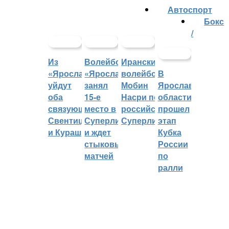
Автоспорт
Бокс
/
Из
Волейбольный
Иранский
«Ярославича»
«Ярославич»
волейболист
В
уйдут
занял
Мобин
Ярославской
оба
15-е
Насри покинет
области
связующих:
место в
российскую
прошел
Свентицкис
Суперлиге
Суперлигу
этап
и Кураш
и ждет
Кубка
стыковых
России
матчей
по
ралли