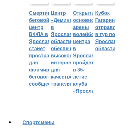
Смертин:
Центр
Открытие
Кубок
беговой
«Демино»
основной
Гагарина
центр
в
арены
отправляется
ВФЛА в
Ярославской
волейбольного
в тур по
Ярославле
области
центра
Ярославской
станет
обеспечивают
в
области
пространством
высокоскоростным
Ярославле
для
интернетом
пройдет
формирования
для
в 35-
бегового
качественных
летие
сообщества
трансляций
клуба
«Ярославич»
Cпортсмены