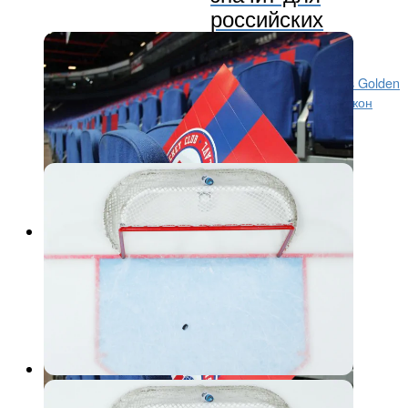
российских
клубов?
НХЛ приняла дисциплинарные меры против Vegas Golden
Knights после того, как главный тренер команды Джон
Торторелла отказался отвечать на вопросы
представителей СМИ по завершении матча и...