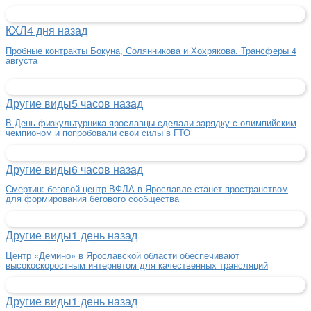
КХЛ
4 дня назад
Пробные контракты Бокуна, Солянникова и Хохрякова. Трансферы 4
августа
Другие виды
5 часов назад
В День физкультурника ярославцы сделали зарядку с олимпийским
чемпионом и попробовали свои силы в ГТО
Другие виды
6 часов назад
Смертин: беговой центр ВФЛА в Ярославле станет пространством
для формирования бегового сообщества
Другие виды
1 день назад
Центр «Демино» в Ярославской области обеспечивают
высокоскоростным интернетом для качественных трансляций
Другие виды
1 день назад