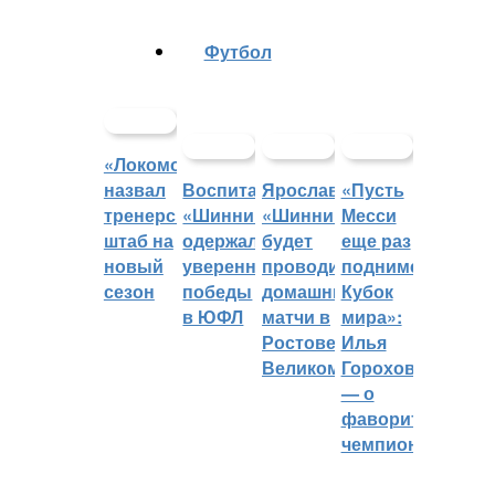
Футбол
«Локомотив»
назвал
Воспитанники
Ярославский
«Пусть
тренерский
«Шинника»
«Шинник»
Месси
штаб на
одержали
будет
еще раз
новый
уверенные
проводить
поднимет
сезон
победы
домашние
Кубок
в ЮФЛ
матчи в
мира»:
Ростове
Илья
Великом
Горохов
— о
фаворитах
чемпионата