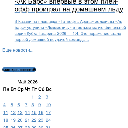
«Ак Барс» впервые в этом плей-
офф проиграл на домашнем льду
В Казани на площадке «Татнефть-Арена» хоккеисты «Ак
Барс» уступили «Локомотиву» в третьем матче финальной
серии Кубка Гагарина-2026 — 1:4. Это поражение стало
первой домашней неудачей команды...
Еще новости...
Календарь новостей:
Май 2026
Пн
Вт
Ср
Чт
Пт
Сб
Вс
1
2
3
4
5
6
7
8
9
10
11
12
13
14
15
16
17
18
19
20
21
22
23
24
25
26
27
28
29
30
31