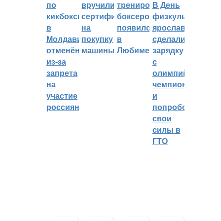
по
вручили
тренировок
В День
кикбоксингу
сертификат
боксеров
физкультурника
в
на
появился
ярославцы
Молдавии
покупку
в
сделали
отменён
машины
Любиме
зарядку
из-за
с
запрета
олимпийским
на
чемпионом
участие
и
россиян
попробовали
свои
силы в
ГТО