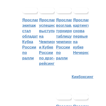
Ярославский
Ярославцы
Ярославцы
Ярославские
экипаж
успешно
возглавляют
картингисты
стал
выступили
турнирную
снова
обладателем
на
таблицу
первые
Кубка
Чемпионате
чемпионата
на
России
и Кубке
России
кубке
по
России
по
Нечерноземья
ралли
по дрэг-
ралли
рейсингу
Кикбоксинг