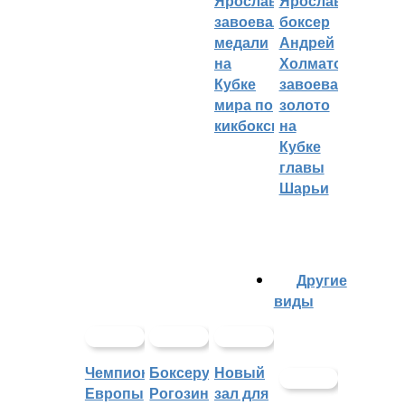
Ярославцы
Ярославский
завоевали
боксер
медали
Андрей
на
Холматов
Кубке
завоевал
мира по
золото
кикбоксингу
на
Кубке
главы
Шарьи
Другие
виды
Чемпионат
Боксеру
Новый
Европы
Рогозину
зал для