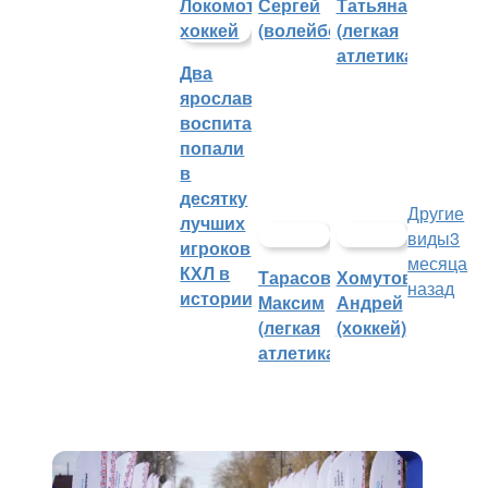
Сергей
Татьяна
(волейбол)
(легкая
атлетика)
Два
ярославских
воспитанника
попали
в
десятку
Другие
лучших
виды
3
игроков
месяца
КХЛ в
Тарасов
Хомутов
назад
истории
Максим
Андрей
(легкая
(хоккей)
атлетика)
Полумарафон «Май. Мир.