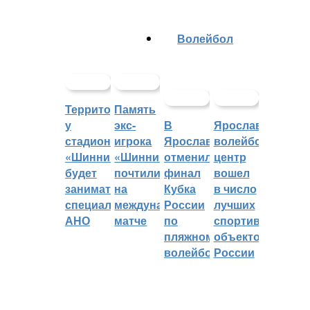
Волейбол
Территорией
Память
у
экс-
В
Ярославский
стадиона
игрока
Ярославле
волейбольный
«Шинник»
«Шинника»
отменили
центр
будет
почтили
финал
вошел
заниматься
на
Кубка
в число
специальное
международном
России
лучших
АНО
матче
по
спортивных
пляжному
объектов
волейболу
России