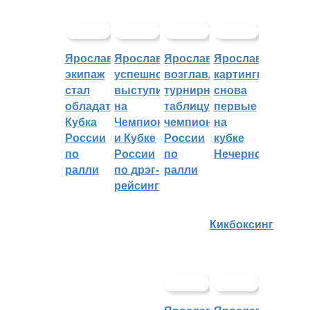
Ярославский
Ярославцы
Ярославцы
Ярославские
экипаж
успешно
возглавляют
картингисты
стал
выступили
турнирную
снова
обладателем
на
таблицу
первые
Кубка
Чемпионате
чемпионата
на
России
и Кубке
России
кубке
по
России
по
Нечерноземья
ралли
по дрэг-
ралли
рейсингу
Кикбоксинг