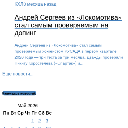
КХЛ
3 месяца назад
Андрей Сергеев из «Локомотива»
стал самым проверяемым на
допинг
Андрей Сергеев из «Локомотива» стал самым
проверяемым хоккеистом РУСАДА в первом квартале
2026 года — три теста за три месяца. Дважды проверяли
Никиту Коростелёва («Спартак») и...
Еще новости...
Календарь новостей:
Май 2026
Пн
Вт
Ср
Чт
Пт
Сб
Вс
1
2
3