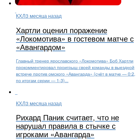
КХЛ
3 месяца назад
Хартли оценил поражение
«Локомотива» в гостевом матче с
«Авангардом»
Главный тренер ярославского «Локомотива» Боб Хартли
прокомментировал проигрыш своей команды в выездной
встрече против омского «Авангарда» (счёт в матче — 0:2,
по итогам серии — 1-3)...
КХЛ
3 месяца назад
Рихард Паник считает, что не
нарушал правила в стычке с
игроками «Авангарда»