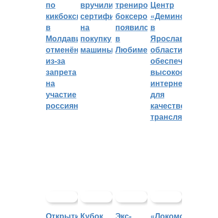
по
вручили
тренировок
Центр
кикбоксингу
сертификат
боксеров
«Демино»
в
на
появился
в
Молдавии
покупку
в
Ярославской
отменён
машины
Любиме
области
из-за
обеспечивают
запрета
высокоскорост
на
интернетом
участие
для
россиян
качественных
трансляций
Открытие
Кубок
Экс-
«Локомотив»