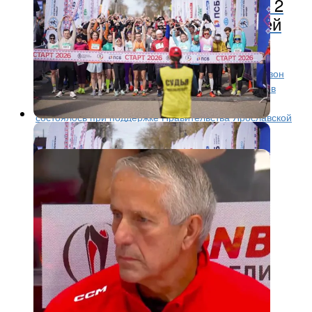
Молодость» в Тутаеве собрал 2
тысячи любителей бега со всей
страны
1 мая тутаевский полумарафон открыл беговой сезон
Ярославской области и федеральной серии забегов
«Фармэко – Бегом по Золотому кольцу». Событие
состоялось при поддержке Правительства Ярославской
области...