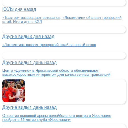
КХЛ
3 дня назад
«Трактор» возвращает ветеранов, «Локомотив» объявил тренерский
штаб. Итоги дня в КХЛ
Другие виды
3 дня назад
«Локомотив» назвал тренерский штаб на новый сезон
Другие виды
1 день назад
Центр «Демино» в Ярославской области обеспечивают
высокоскоростным интернетом для качественных трансляций
Другие виды
1 день назад
Открытие основной арены волейбольного центра в Ярославле
пройдет в 35-летие клуба «Ярославич»