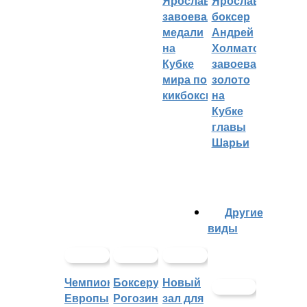
Ярославцы
Ярославский
завоевали
боксер
медали
Андрей
на
Холматов
Кубке
завоевал
мира по
золото
кикбоксингу
на
Кубке
главы
Шарьи
Другие
виды
Чемпионат
Боксеру
Новый
Европы
Рогозину
зал для