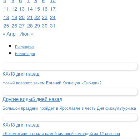
4
5
6
7
8
9
10
11
12
13
14
15
16
17
18
19
20
21
22
23
24
25
26
27
28
29
30
31
« Апр
Июн »
Популярное
Новости дня
КХЛ
3 дня назад
Новый поворот: зачем Евгений Кузнецов «Сибири»?
Другие виды
5 дней назад
Большой праздник пройдет в Ярославле в честь Дня физкультурника
КХЛ
3 дня назад
«Локомотив» назвали самой силовой командой за 12 сезонов