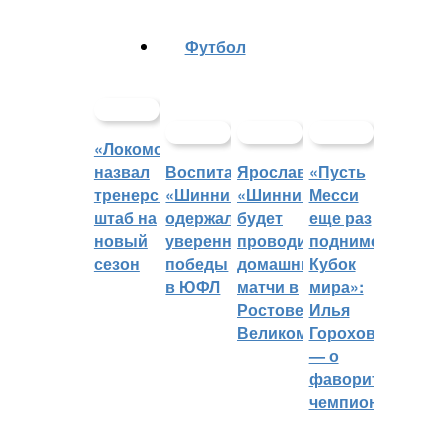
Футбол
«Локомотив»
назвал
Воспитанники
Ярославский
«Пусть
тренерский
«Шинника»
«Шинник»
Месси
штаб на
одержали
будет
еще раз
новый
уверенные
проводить
поднимет
сезон
победы
домашние
Кубок
в ЮФЛ
матчи в
мира»:
Ростове
Илья
Великом
Горохов
— о
фаворитах
чемпионата