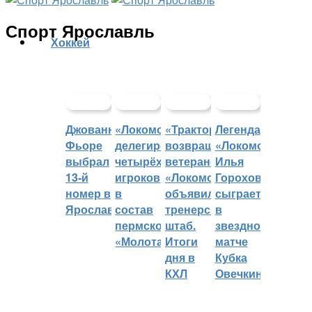
Спорт Ярославль
Хоккей
Джованни
«Локомотив»
«Трактор»
Легенда
Фьоре
делегировал
возвращает
«Локомотива»
выбрал
четырёх
ветеранов,
Илья
13-й
игроков
«Локомотив»
Горохов
номер в
в
объявил
сыграет
Ярославле
состав
тренерский
в
пермского
штаб.
звездном
«Молота»
Итоги
матче
дня в
Кубка
КХЛ
Овечкина