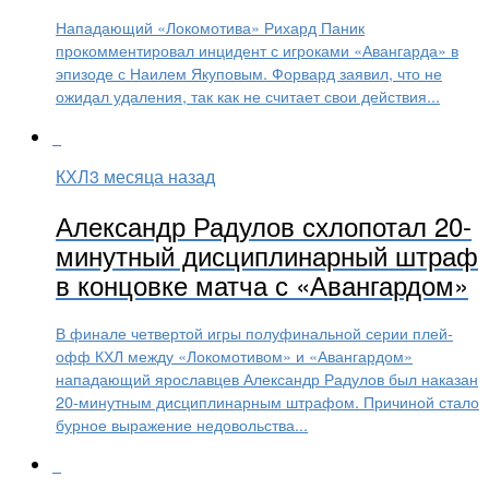
Нападающий «Локомотива» Рихард Паник
прокомментировал инцидент с игроками «Авангарда» в
эпизоде с Наилем Якуповым. Форвард заявил, что не
ожидал удаления, так как не считает свои действия...
КХЛ
3 месяца назад
Александр Радулов схлопотал 20-
минутный дисциплинарный штраф
в концовке матча с «Авангардом»
В финале четвертой игры полуфинальной серии плей-
офф КХЛ между «Локомотивом» и «Авангардом»
нападающий ярославцев Александр Радулов был наказан
20-минутным дисциплинарным штрафом. Причиной стало
бурное выражение недовольства...