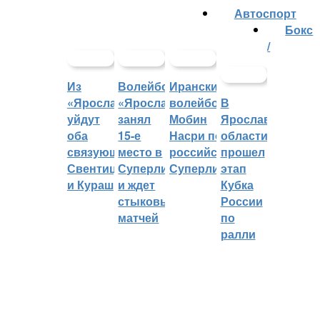
Автоспорт
Бокс
/
Из
Волейбольный
Иранский
«Ярославича»
«Ярославич»
волейболист
В
уйдут
занял
Мобин
Ярославской
оба
15-е
Насри покинет
области
связующих:
место в
российскую
прошел
Свентицкис
Суперлиге
Суперлигу
этап
и Кураш
и ждет
Кубка
стыковых
России
матчей
по
ралли