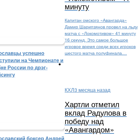
минуту
Капитан омского «Авангарда»
Дамир Шарипзянов провел на льду
матча с «Локомотивом» 41 минуту
16 секунд. Это самое большое
игровое время среди всех игроков
ославцы успешно
шестого матча полуфинала....
ступили на Чемпионате и
ке России по дрэг-
йсингу
КХЛ
3 месяца назад
Хартли отметил
вклад Радулова в
победу над
«Авангардом»
ославский боксер Андрей