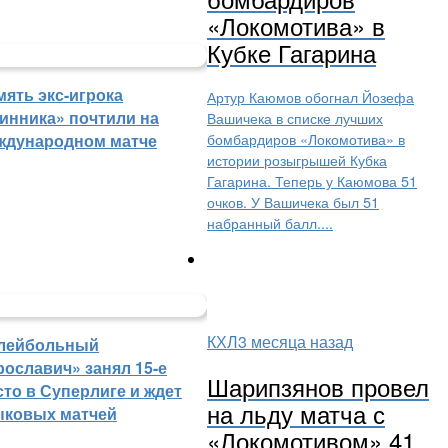
«Локомотива» в
Кубке Гагарина
мять экс-игрока
Артур Каюмов обогнал Йозефа
инника» почтили на
Вашичека в списке лучших
бомбардиров «Локомотива» в
ждународном матче
истории розыгрышей Кубка
Гагарина. Теперь у Каюмова 51
очков. У Вашичека был 51
набранный балл....
КХЛ
3 месяца назад
лейбольный
рославич» занял 15-е
Шарипзянов провел
сто в Суперлиге и ждет
на льду матча с
ыковых матчей
«Локомотивом» 41