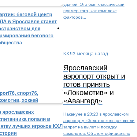
удачей. Это был классический
пример того, как комплекс
ертин: беговой центр
факторов...
ЛА в Ярославле станет
остранством для
рмирования бегового
общества
КХЛ
3 месяца назад
Ярославский
аэропорт открыт и
готов принять
«Локомотив» и
«Авангард»
а ярославских
Накануне в 20:23 в ярославском
спитанника попали в
аэропорту «Золотое кольцо» ввели
сятку лучших игроков КХЛ
запрет на вылет и посадку
истории
самолетов. Об этом официально