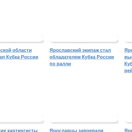
ской области
Ярославский экипаж стал
Яр
ап Кубка России
обладателем Кубка России
вы
по ралли
Куб
ре
ие картингисты
Ярославцы завоевали
Яр