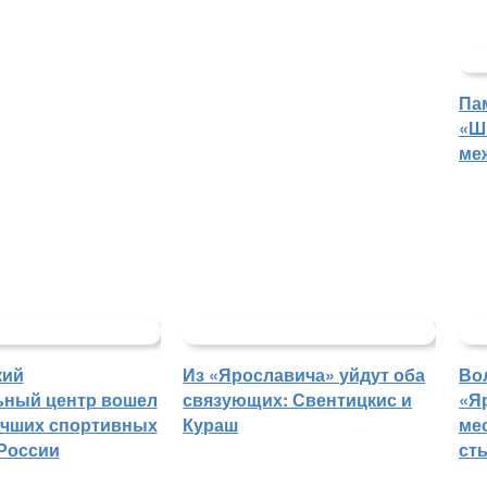
Па
«Ш
ме
кий
Из «Ярославича» уйдут оба
Во
ьный центр вошел
связующих: Свентицкис и
«Я
учших спортивных
Кураш
ме
России
ст