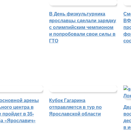
В День физкультурника
См
ярославцы сделали зарядку
ВФ
с олимпийским чемпионом
пр
и попробовали свои силы в
фо
ГТО
со
основной арены
Кубок Гагарина
ного центра в
отправляется в тур по
Дв
 пройдет в 35-
Ярославской области
во
ба «Ярославич»
де
в 