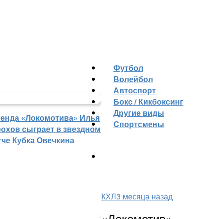
Футбол
Волейбол
Автоспорт
Бокс / Кикбоксинг
Другие виды
генда «Локомотива» Илья
Cпортсмены
рохов сыграет в звездном
тче Кубка Овечкина
КХЛ
3 месяца назад
«Локомотив»