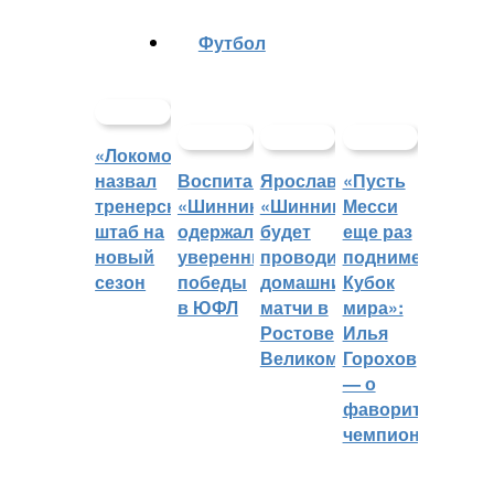
Футбол
«Локомотив»
назвал
Воспитанники
Ярославский
«Пусть
тренерский
«Шинника»
«Шинник»
Месси
штаб на
одержали
будет
еще раз
новый
уверенные
проводить
поднимет
сезон
победы
домашние
Кубок
в ЮФЛ
матчи в
мира»:
Ростове
Илья
Великом
Горохов
— о
фаворитах
чемпионата