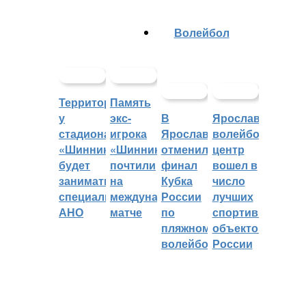
Волейбол
Территорией
Память
у
экс-
В
Ярославский
стадиона
игрока
Ярославле
волейбольный
«Шинник»
«Шинника»
отменили
центр
будет
почтили
финал
вошел в
заниматься
на
Кубка
число
специальное
международном
России
лучших
АНО
матче
по
спортивных
пляжному
объектов
волейболу
России