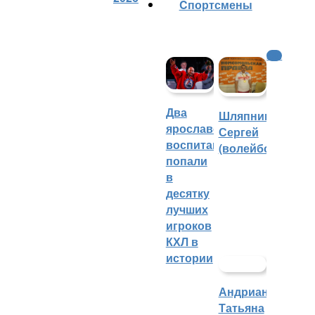
Cпортсмены
КХЛ
Два
Шляпников
ярославских
Сергей
воспитанника
(волейбол)
попали
в
десятку
лучших
игроков
КХЛ в
истории
Андрианова
Татьяна