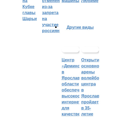
на
отменён
машины
Любиме
Кубке
из-за
главы
запрета
Шарьи
на
участие
Другие виды
россиян
Центр
Открытие
«Демино»
основной
в
арены
Ярославской
волейбольного
области
центра
обеспечивают
в
высокоскоростным
Ярославле
интернетом
пройдет
для
в 35-
качественных
летие