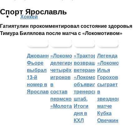
Спорт Ярославль
Хоккей
Гатиятулин прокомментировал состояние здоровья
Тимура Билялова после матча с «Локомотивом»
Джованни
«Локомотив»
«Трактор»
Легенда
Фьоре
делегировал
возвращает
«Локомотива»
выбрал
четырёх
ветеранов,
Илья
13-й
игроков
«Локомотив»
Горохов
номер в
в
объявил
сыграет
Ярославле
состав
тренерский
в
пермского
штаб.
звездном
«Молота»
Итоги
матче
дня в
Кубка
КХЛ
Овечкина