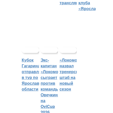
трансляций
клуба
«Ярославич»
Кубок
Экс-
«Локомотив»
Гагарина
капитан
назвал
отправляется
«Локомотива»
тренерский
в тур по
сыграет
штаб на
Ярославской
против
новый
области
команды
сезон
Овечкина
на
OviCup
2026