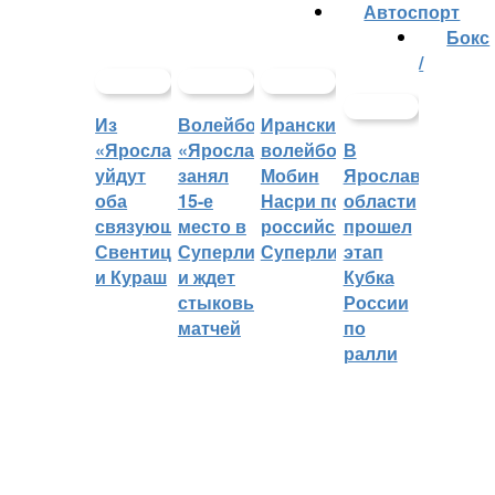
Автоспорт
Бокс
/
Из
Волейбольный
Иранский
«Ярославича»
«Ярославич»
волейболист
В
уйдут
занял
Мобин
Ярославской
оба
15-е
Насри покинет
области
связующих:
место в
российскую
прошел
Свентицкис
Суперлиге
Суперлигу
этап
и Кураш
и ждет
Кубка
стыковых
России
матчей
по
ралли