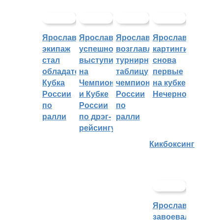
Ярославский
Ярославцы
Ярославцы
Ярославские
экипаж
успешно
возглавляют
картингисты
стал
выступили
турнирную
снова
обладателем
на
таблицу
первые
Кубка
Чемпионате
чемпионата
на кубке
России
и Кубке
России
Нечерноземья
по
России
по
ралли
по дрэг-
ралли
рейсингу
Кикбоксинг
Ярославцы
завоевали