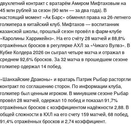
двухлетний контракт с вратарём Амиром Мифтаховым на
45 млн рублей за сезон (90 млн — за два года). В
настоящий момент «Ак Барс» обменял права на 26-летнего
голкипера в китайский клуб. Мифтахов — воспитанник
казанской школы, прошлый сезон провёл в фарм-клубе
«Каролины Харрикейнз». На его счёту 28 матчей и 88,8%
отражённых бросков в регулярке АХЛ за «Чикаго Вулвз». В
Кубке Колдера 2026 он сыграл четыре матча и отражал в
среднем 92,6% бросков. За 32 матча в прошедшем сезоне
голкипер одержал 14 побед.
«Шанхайские Драконы» и вратарь Патрик Рыбар расторгли
контракт по соглашению сторон. По информации клуба,
голкипер был ценным игроком. В минувшем сезоне Рыбар
провёл 28 матчей, одержал 10 побед и показал 91,7%
отражённых бросков с коэффициентом надёжности 2,88. В
общей сложности в КХЛ на его счету 159 матчей, 68 побед,
91,4% отражённых бросков и 2,74 коэффициент.