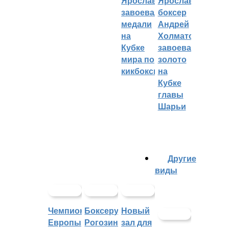
Ярославцы
Ярославский
завоевали
боксер
медали
Андрей
на
Холматов
Кубке
завоевал
мира по
золото
кикбоксингу
на
Кубке
главы
Шарьи
Другие
виды
Чемпионат
Боксеру
Новый
Европы
Рогозину
зал для