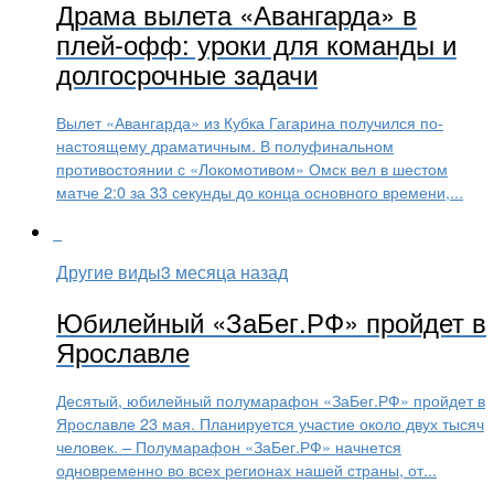
Драма вылета «Авангарда» в
плей-офф: уроки для команды и
долгосрочные задачи
Вылет «Авангарда» из Кубка Гагарина получился по-
настоящему драматичным. В полуфинальном
противостоянии с «Локомотивом» Омск вел в шестом
матче 2:0 за 33 секунды до конца основного времени,...
Другие виды
3 месяца назад
Юбилейный «ЗаБег.РФ» пройдет в
Ярославле
Десятый, юбилейный полумарафон «ЗаБег.РФ» пройдет в
Ярославле 23 мая. Планируется участие около двух тысяч
человек. – Полумарафон «ЗаБег.РФ» начнется
одновременно во всех регионах нашей страны, от...