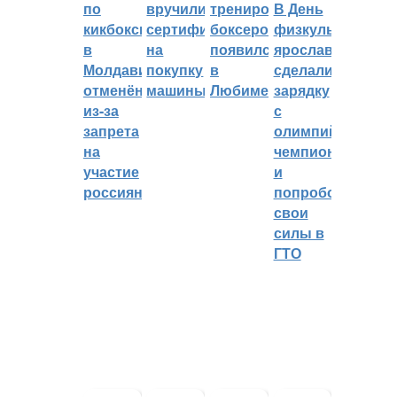
по
вручили
тренировок
В День
кикбоксингу
сертификат
боксеров
физкультурника
в
на
появился
ярославцы
Молдавии
покупку
в
сделали
отменён
машины
Любиме
зарядку
из-за
с
запрета
олимпийским
на
чемпионом
участие
и
россиян
попробовали
свои
силы в
ГТО