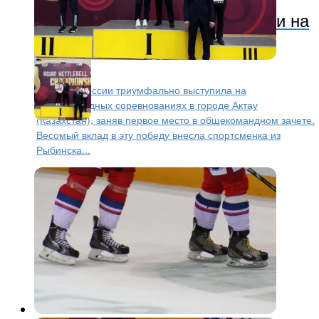
Рыбинская спортсменка
завоевала две золотые медали на
первенстве Азии по гиревому
спорту
Сборная России триумфально выступила на
международных соревнованиях в городе Актау
(Казахстан), заняв первое место в общекомандном зачете.
Весомый вклад в эту победу внесла спортсменка из
Рыбинска...