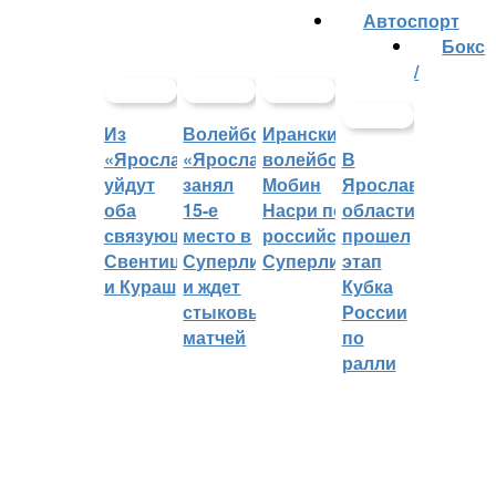
Автоспорт
Бокс
/
Из
Волейбольный
Иранский
«Ярославича»
«Ярославич»
волейболист
В
уйдут
занял
Мобин
Ярославской
оба
15-е
Насри покинет
области
связующих:
место в
российскую
прошел
Свентицкис
Суперлиге
Суперлигу
этап
и Кураш
и ждет
Кубка
стыковых
России
матчей
по
ралли