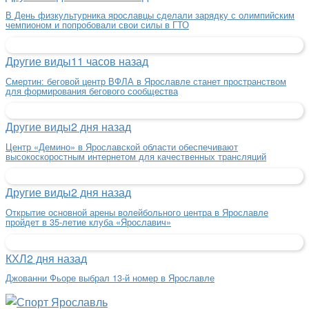
В День физкультурника ярославцы сделали зарядку с олимпийским
чемпионом и попробовали свои силы в ГТО
Другие виды
11 часов назад
Смертин: беговой центр ВФЛА в Ярославле станет пространством
для формирования бегового сообщества
Другие виды
2 дня назад
Центр «Демино» в Ярославской области обеспечивают
высокоскоростным интернетом для качественных трансляций
Другие виды
2 дня назад
Открытие основной арены волейбольного центра в Ярославле
пройдет в 35-летие клуба «Ярославич»
КХЛ
2 дня назад
Джованни Фьоре выбрал 13-й номер в Ярославле