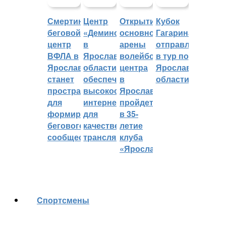
Смертин:
Центр
Открытие
Кубок
беговой
«Демино»
основной
Гагарина
центр
в
арены
отправляется
ВФЛА в
Ярославской
волейбольного
в тур по
Ярославле
области
центра
Ярославской
станет
обеспечивают
в
области
пространством
высокоскоростным
Ярославле
для
интернетом
пройдет
формирования
для
в 35-
бегового
качественных
летие
сообщества
трансляций
клуба
«Ярославич»
Cпортсмены