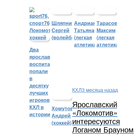
Шляпников
Андрианова
Тарасов
Сергей
Татьяна
Максим
(волейбол)
(легкая
(легкая
атлетика)
атлетика)
Два
ярославских
воспитанника
попали
в
десятку
КХЛ
3 месяца назад
лучших
игроков
Ярославский
КХЛ в
Хомутов
«Локомотив»
истории
Андрей
интересуются
(хоккей)
Логаном Брауном