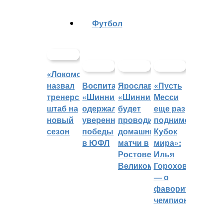
Футбол
«Локомотив»
назвал
Воспитанники
Ярославский
«Пусть
тренерский
«Шинника»
«Шинник»
Месси
штаб на
одержали
будет
еще раз
новый
уверенные
проводить
поднимет
сезон
победы
домашние
Кубок
в ЮФЛ
матчи в
мира»:
Ростове
Илья
Великом
Горохов
— о
фаворитах
чемпионата