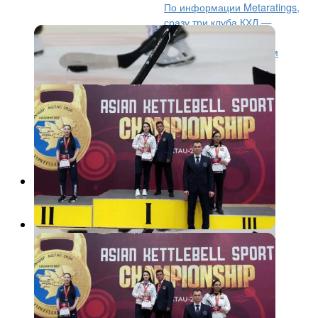
По информации Metaratings,
сразу три клуба КХЛ —
«Авангард», «Металлург» и «Локомотив» —
заинтересованы в подписании контракта с Логаном
Брауном. В этом сезоне хоккеист выступал за...
Другие виды
3 месяца назад