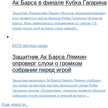
Ак Барса в финале Кубка Гагарина
Защитник Локомотива Даниил Мисюль прокомментировал
итог четвертого матча финала Кубка Гагарина против Ак
Барса. Игра завершилась поражением со счётом 1:2,
серия после этой встречи стала равной...
КХЛ
3 месяца назад
Защитник Ак Барса Лямкин
опроверг слухи о громком
собрании перед игрой
Защитник казанского Ак Барса Никита Лямкин сообщил,
что перед четвертым матчем финальной серии Кубка
Гагарина против «Локомотива» команда провела обычное
собрание после поражения в третьей встрече,...
Еще новости...