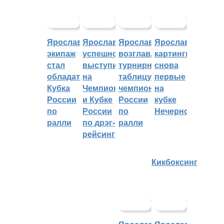
Ярославский
Ярославцы
Ярославцы
Ярославские
экипаж
успешно
возглавляют
картингисты
стал
выступили
турнирную
снова
обладателем
на
таблицу
первые
Кубка
Чемпионате
чемпионата
на
России
и Кубке
России
кубке
по
России
по
Нечерноземья
ралли
по дрэг-
ралли
рейсингу
Кикбоксинг