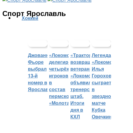
Спорт Ярославль
Хоккей
Джованни
«Локомотив»
«Трактор»
Легенда
Фьоре
делегировал
возвращает
«Локомотива»
выбрал
четырёх
ветеранов,
Илья
13-й
игроков
«Локомотив»
Горохов
номер в
в
объявил
сыграет
Ярославле
состав
тренерский
в
пермского
штаб.
звездном
«Молота»
Итоги
матче
дня в
Кубка
КХЛ
Овечкина