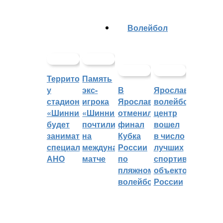
Волейбол
Территорией
Память
у
экс-
В
Ярославский
стадиона
игрока
Ярославле
волейбольный
«Шинник»
«Шинника»
отменили
центр
будет
почтили
финал
вошел
заниматься
на
Кубка
в число
специальное
международном
России
лучших
АНО
матче
по
спортивных
пляжному
объектов
волейболу
России