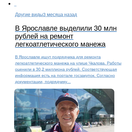
Другие виды
3 месяца назад
В Ярославле выделили 30 млн
рублей на ремонт
легкоатлетического манежа
В Ярославле ищут подрядчика для ремонта
легкоатлетического манежа на улице Чкалова. Работы
оценили в 30,2 миллиона рублей. Соответствующая
информация есть на портале госзакупок. Согласно
документации, подрядчику...