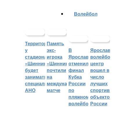
Волейбол
Территорией
Память
у
экс-
В
Ярославский
стадиона
игрока
Ярославле
волейбольный
«Шинник»
«Шинника»
отменили
центр
будет
почтили
финал
вошел в
заниматься
на
Кубка
число
специальное
международном
России
лучших
АНО
матче
по
спортивных
пляжному
объектов
волейболу
России