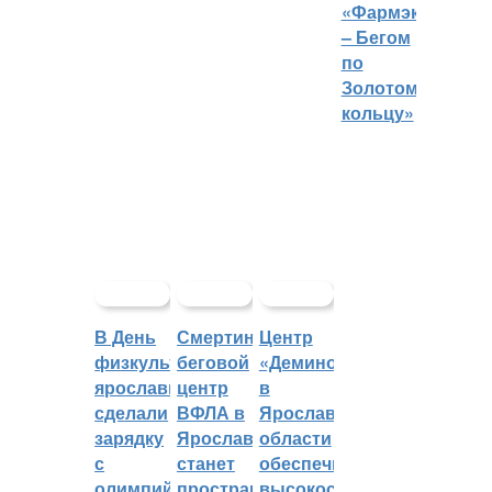
«Фармэко
– Бегом
по
Золотому
кольцу»
В День
Смертин:
Центр
физкультурника
беговой
«Демино»
ярославцы
центр
в
сделали
ВФЛА в
Ярославской
зарядку
Ярославле
области
с
станет
обеспечивают
олимпийским
пространством
высокоскоростным