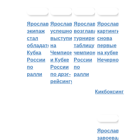
Ярославский
Ярославцы
Ярославцы
Ярославские
экипаж
успешно
возглавляют
картингисты
стал
выступили
турнирную
снова
обладателем
на
таблицу
первые
Кубка
Чемпионате
чемпионата
на кубке
России
и Кубке
России
Нечерноземья
по
России
по
ралли
по дрэг-
ралли
рейсингу
Кикбоксинг
Ярославцы
завоевали