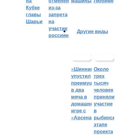
на
отменён
машины
Любиме
Кубке
из-за
главы
запрета
Шарьи
на
участие
Другие виды
россиян
«Шинник»
Около
упустил
трех
преимущество
тысяч
в два
человек
мяча в
приняли
домашней
участие
игре с
в
«Арсеналом»
рыбинском
этапе
проекта