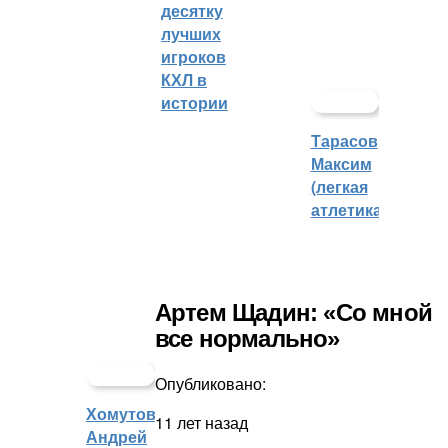
десятку
лучших
игроков
КХЛ в
истории
Тарасов
Максим
(легкая
атлетика)
Артем Щадин: «Со мной
все нормально»
Опубликовано:
Хомутов
11 лет назад
Андрей