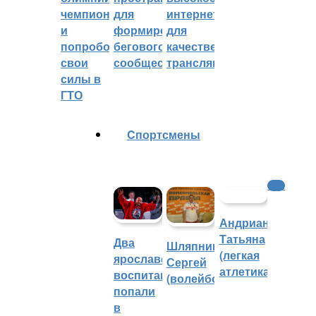
чемпионом
для
интернетом
и
формирования
для
попробовали
бегового
качественных
свои
сообщества
трансляций
силы в
ГТО
Cпортсмены
ФНЛ
Андрианова
Татьяна
Два
Шляпников
(легкая
ярославских
Сергей
атлетика)
воспитанника
(волейбол)
попали
в