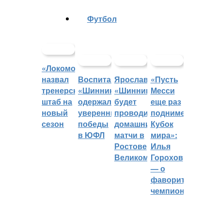
Футбол
«Локомотив»
назвал
Воспитанники
Ярославский
«Пусть
тренерский
«Шинника»
«Шинник»
Месси
штаб на
одержали
будет
еще раз
новый
уверенные
проводить
поднимет
сезон
победы
домашние
Кубок
в ЮФЛ
матчи в
мира»:
Ростове
Илья
Великом
Горохов
— о
фаворитах
чемпионата