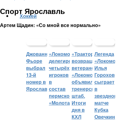
Спорт Ярославль
Хоккей
Артем Щадин: «Со мной все нормально»
Джованни
«Локомотив»
«Трактор»
Легенда
Фьоре
делегировал
возвращает
«Локомотива»
выбрал
четырёх
ветеранов,
Илья
13-й
игроков
«Локомотив»
Горохов
номер в
в
объявил
сыграет
Ярославле
состав
тренерский
в
пермского
штаб.
звездном
«Молота»
Итоги
матче
дня в
Кубка
КХЛ
Овечкина