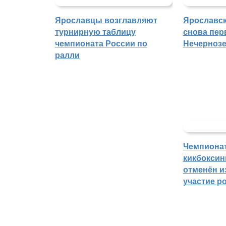
Ярославцы возглавляют
Ярославск
турнирную таблицу
снова пер
чемпионата России по
Нечерноз
ралли
Чемпиона
кикбоксин
отменён из
участие р