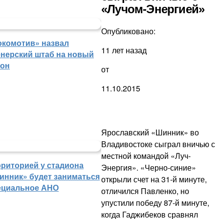
«Лучом-Энергией»
Опубликовано:
окомотив» назвал
11 лет назад
енерский штаб на новый
зон
от
11.10.2015
Ярославский «Шинник» во
Владивостоке сыграл вничью с
местной командой «Луч-
рриторией у стадиона
Энергия». «Черно-синие»
инник» будет заниматься
открыли счет на 31-й минуте,
ециальное АНО
отличился Павленко, но
упустили победу 87-й минуте,
когда Гаджибеков сравнял