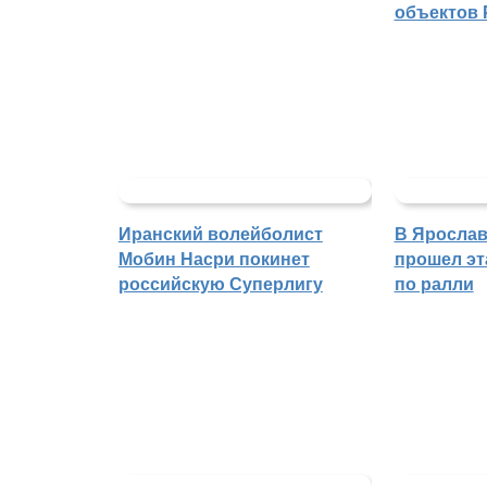
объектов 
Иранский волейболист
В Ярослав
Мобин Насри покинет
прошел эт
российскую Суперлигу
по ралли