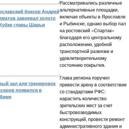
Рассматривались различные
альтернативные площадки,
ославский боксер Андрей
включая объекты в Ярославле
лматов завоевал золото
и Рыбинске, однако выбор пал
 Кубке главы Шарьи
на ростовский «Спартак»
благодаря его центральному
расположению, удобной
транспортной развязке и
удовлетворительному
состоянию покрытия.
Глава региона поручил
вый зал для тренировок
привести арену в соответствие
ксеров появился в
со стандартами РФС:
биме
нарастить количество
зрительских мест за счет
быстровозводимых
конструкций, провести ремонт
административного здания и