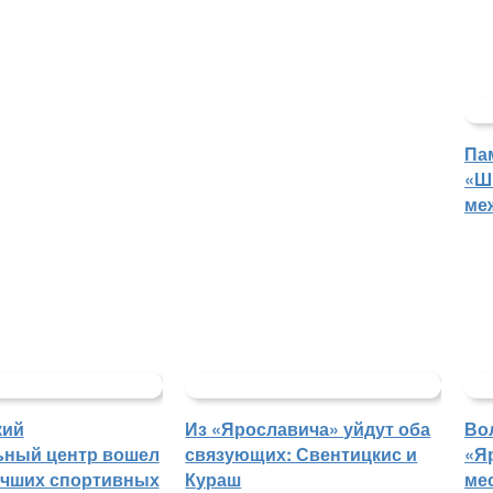
Па
«Ш
ме
кий
Из «Ярославича» уйдут оба
Во
ьный центр вошел
связующих: Свентицкис и
«Я
учших спортивных
Кураш
ме