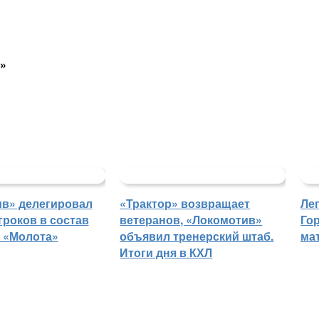
й»
в» делегировал
«Трактор» возвращает
Ле
гроков в состав
ветеранов, «Локомотив»
Го
 «Молота»
объявил тренерский штаб.
ма
Итоги дня в КХЛ