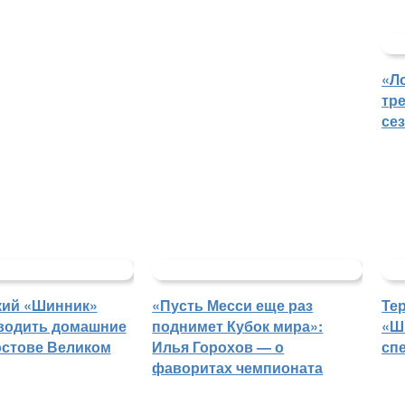
«Л
тр
се
кий «Шинник»
«Пусть Месси еще раз
Те
водить домашние
поднимет Кубок мира»:
«Ш
остове Великом
Илья Горохов — о
сп
фаворитах чемпионата