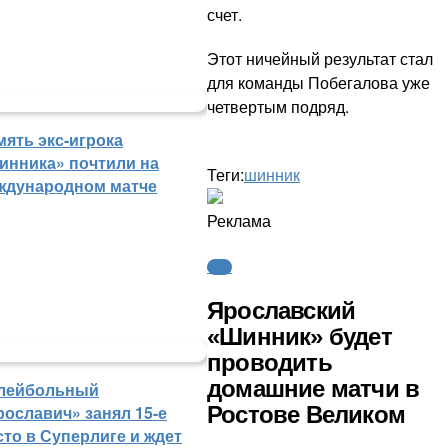
счет.
Этот ничейный результат стал
для команды Побегалова уже
четвертым подряд.
мять экс-игрока
инника» почтили на
Теги:
шинник
ждународном матче
Реклама
ФНЛ
Ярославский
«Шинник» будет
проводить
домашние матчи в
лейбольный
Ростове Великом
рославич» занял 15-е
сто в Суперлиге и ждет