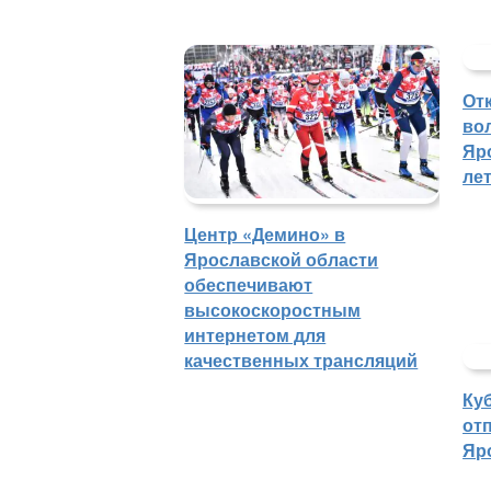
От
во
Яр
ле
Центр «Демино» в
Ярославской области
обеспечивают
высокоскоростным
интернетом для
качественных трансляций
Ку
отп
Яр