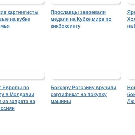
ие картингисты
Ярославцы завоевали
Яр
вые на кубке
медали на Кубке мира по
Хо
емья
кикбоксингу
на
т Европы по
Боксеру Рогозину вручили
Но
гу в Молдавии
сертификат на покупку
бо
-за запрета на
машины
Лю
оссиян