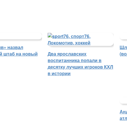
в» назвал
Шл
й штаб на новый
Два ярославских
(в
воспитанника попали в
десятку лучших игроков КХЛ
в истории
Ан
атл