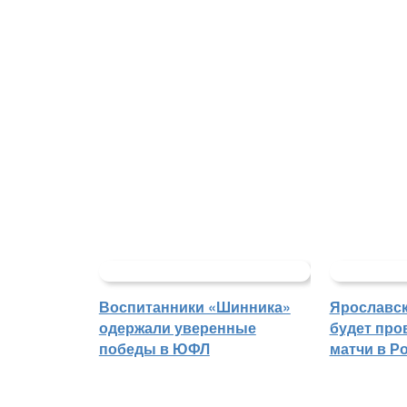
Воспитанники «Шинника»
Ярославс
одержали уверенные
будет про
победы в ЮФЛ
матчи в Р