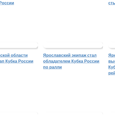
России
ст
ской области
Ярославский экипаж стал
Яр
ап Кубка России
обладателем Кубка России
вы
по ралли
Куб
ре