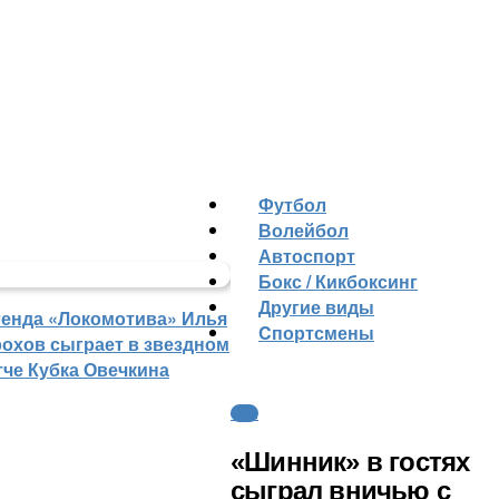
Футбол
Волейбол
Автоспорт
Бокс / Кикбоксинг
Другие виды
генда «Локомотива» Илья
Cпортсмены
рохов сыграет в звездном
тче Кубка Овечкина
ФНЛ
«Шинник» в гостях
сыграл вничью с