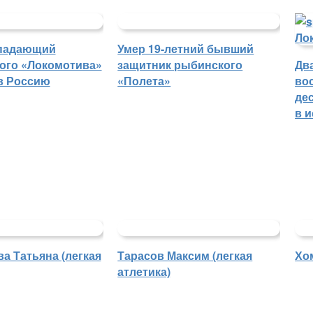
падающий
Умер 19-летний бывший
ого «Локомотива»
защитник рыбинского
Дв
в Россию
«Полета»
во
де
в 
а Татьяна (легкая
Тарасов Максим (легкая
Хо
атлетика)