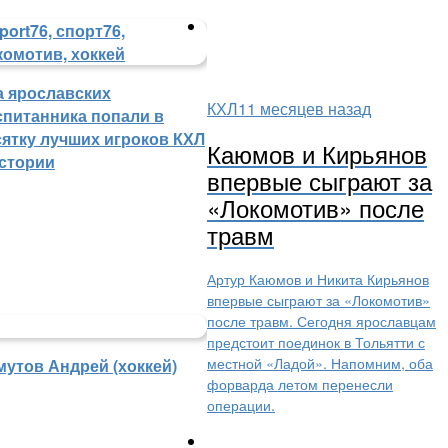
а ярославских
КХЛ
11 месяцев назад
спитанника попали в
сятку лучших игроков КХЛ
Каюмов и Кирьянов
истории
впервые сыграют за
«Локомотив» после
травм
Артур Каюмов и Никита Кирьянов
впервые сыграют за «Локомотив»
после травм. Сегодня ярославцам
предстоит поединок в Тольятти с
местной «Ладой». Напомним, оба
мутов Андрей (хоккей)
форварда летом перенесли
операции.