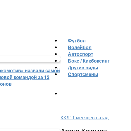
Футбол
Волейбол
Автоспорт
Бокс / Кикбоксинг
Другие виды
окомотив» назвали самой
Cпортсмены
ловой командой за 12
зонов
КХЛ
11 месяцев назад
Артур Каюмов