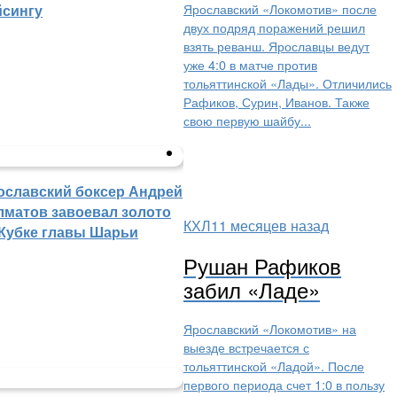
Ярославский «Локомотив» после
йсингу
двух подряд поражений решил
взять реванш. Ярославцы ведут
уже 4:0 в матче против
тольяттинской «Лады». Отличились
Рафиков, Сурин, Иванов. Также
свою первую шайбу...
ославский боксер Андрей
лматов завоевал золото
КХЛ
11 месяцев назад
 Кубке главы Шарьи
Рушан Рафиков
забил «Ладе»
Ярославский «Локомотив» на
выезде встречается с
тольяттинской «Ладой». После
первого периода счет 1:0 в пользу