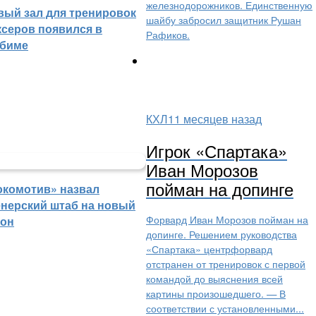
железнодорожников. Единственную
вый зал для тренировок
шайбу забросил защитник Рушан
ксеров появился в
Рафиков.
биме
КХЛ
11 месяцев назад
Игрок «Спартака»
Иван Морозов
пойман на допинге
окомотив» назвал
енерский штаб на новый
Форвард Иван Морозов пойман на
зон
допинге. Решением руководства
«Спартака» центрфорвард
отстранен от тренировок с первой
командой до выяснения всей
картины произошедшего. — В
соответствии с установленными...