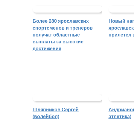
Более 280 ярославских
Новый на
спортсменов и тренеров
ярославск
получат областные
прилетел 
выплаты за высокие
достижения
Шляпников Сергей
Андрианов
(волейбол)
атлетика)