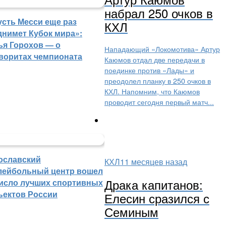
набрал 250 очков в
усть Месси еще раз
КХЛ
днимет Кубок мира»:
ья Горохов — о
Нападающий «Локомотива» Артур
воритах чемпионата
Каюмов отдал две передачи в
поединке против «Лады» и
преодолел планку в 250 очков в
КХЛ. Напомним, что Каюмов
проводит сегодня первый матч...
ославский
КХЛ
11 месяцев назад
лейбольный центр вошел
Драка капитанов:
число лучших спортивных
ъектов России
Елесин сразился с
Семиным