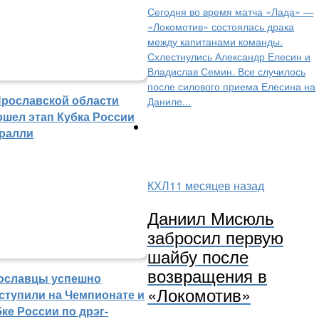
Сегодня во время матча «Лада» —
«Локомотив» состоялась драка
между капитанами команды.
Схлестнулись Александр Елесин и
Владислав Семин. Все случилось
после силового приема Елесина на
Ярославской области
Даниле...
ошел этап Кубка России
 ралли
КХЛ
11 месяцев назад
Даниил Мисюль
забросил первую
шайбу после
возвращения в
ославцы успешно
«Локомотив»
ступили на Чемпионате и
ке России по дрэг-