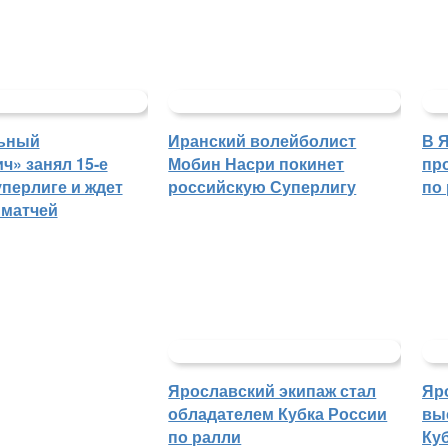
ьный
Иранский волейболист
В 
ч» занял 15-е
Мобин Насри покинет
пр
уперлиге и ждет
российскую Суперлигу
по
 матчей
Ярославский экипаж стал
Яр
обладателем Кубка России
вы
по ралли
Куб