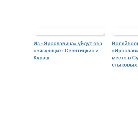
Из «Ярославича» уйдут оба
Волейбол
связующих: Свентицкис и
«Ярослави
Кураш
место в С
стыковых