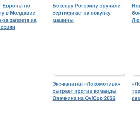
т Европы по
Боксеру Рогозину вручили
Но
гу в Молдавии
сертификат на покупку
бо
-за запрета на
машины
Лю
оссиян
Экс-капитан «Локомотива»
«Л
сыграет против команды
тр
Овечкина на OviCup 2026
се