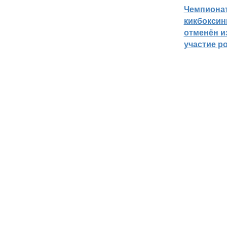
Чемпиона
кикбоксин
отменён из
участие р