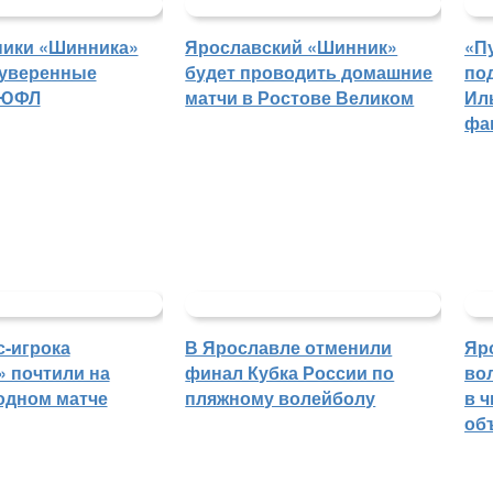
ники «Шинника»
Ярославский «Шинник»
«П
 уверенные
будет проводить домашние
по
 ЮФЛ
матчи в Ростове Великом
Ил
фа
с-игрока
В Ярославле отменили
Яр
 почтили на
финал Кубка России по
во
одном матче
пляжному волейболу
в 
об