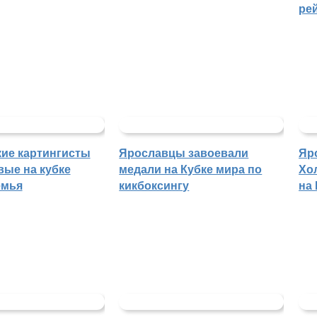
ре
ие картингисты
Ярославцы завоевали
Яр
вые на кубке
медали на Кубке мира по
Хо
емья
кикбоксингу
на