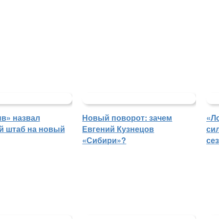
в» назвал
Новый поворот: зачем
«Л
й штаб на новый
Евгений Кузнецов
си
«Сибири»?
се