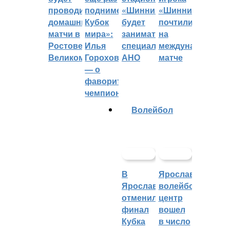
проводить
поднимет
«Шинник»
«Шинника»
домашние
Кубок
будет
почтили
матчи в
мира»:
заниматься
на
Ростове
Илья
специальное
международном
Великом
Горохов
АНО
матче
— о
фаворитах
чемпионата
Волейбол
В
Ярославский
Ярославле
волейбольный
отменили
центр
финал
вошел
Кубка
в число