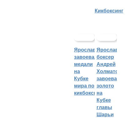
Кикбоксинг
Ярославцы
Ярославский
завоевали
боксер
медали
Андрей
на
Холматов
Кубке
завоевал
мира по
золото
кикбоксингу
на
Кубке
главы
Шарьи