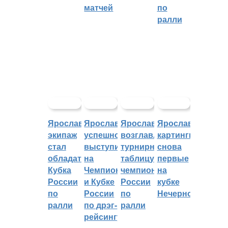
матчей
по
ралли
Ярославский
Ярославцы
Ярославцы
Ярославские
экипаж
успешно
возглавляют
картингисты
стал
выступили
турнирную
снова
обладателем
на
таблицу
первые
Кубка
Чемпионате
чемпионата
на
России
и Кубке
России
кубке
по
России
по
Нечерноземья
ралли
по дрэг-
ралли
рейсингу