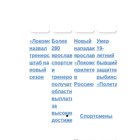
«Локомотив»
Более
Новый
Умер
назвал
280
нападающий
19-
тренерский
ярославских
ярославского
летний
штаб на
спортсменов
«Локомотива»
бывший
новый
и
прилетел
защитник
сезон
тренеров
в
рыбинского
получат
Россию
«Полета»
областные
выплаты
за
высокие
Cпортсмены
достижения