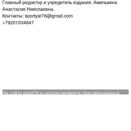
Главный редактор и учредитель издания: Амелькина
Анастасия Николаевна.
Контакты: sportyar76@gmail.com
+79201034847
На сайте sport76.ru осуществляется сбор метаданных
пользователей (cookie, данные об IP - адресе и
местоположении). Оставаясь на сайте, пользователь
подтверждает свое согласие на обработку этих
персональных данных c использованием метрических
программ «Яндекс.Метрика», «LiveInternet».
Принять