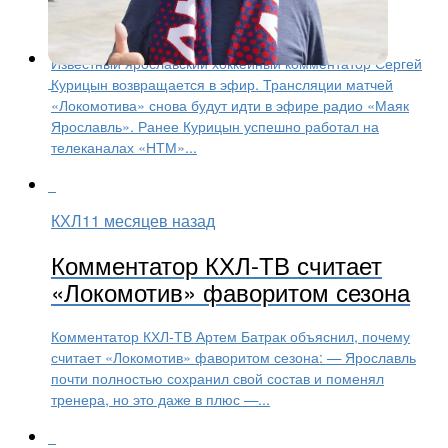
возвращается в эфир
Известный ярославский хоккейный комментатор Сергей
Курицын возвращается в эфир. Трансляции матчей
«Локомотива» снова будут идти в эфире радио «Маяк
Ярославль». Ранее Курицын успешно работал на
телеканалах «НТМ»...
КХЛ
11 месяцев назад
Комментатор КХЛ-ТВ считает
«Локомотив» фаворитом сезона
Комментатор КХЛ-ТВ Артем Батрак объяснил, почему
считает «Локомотив» фаворитом сезона: — Ярославль
почти полностью сохранил свой состав и поменял
тренера, но это даже в плюс —...