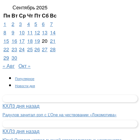
Сентябрь 2025
Пн
Вт
Ср
Чт
Пт
Сб
Вс
1
2
3
4
5
6
7
8
9
10
11
12
13
14
15
16
17
18
19
20
21
22
23
24
25
26
27
28
29
30
« Авг
Окт »
Популярное
Новости дня
КХЛ
3 дня назад
Радулов зачитал рэп с L’One на чествовании «Локомотива»
КХЛ
3 дня назад
Юрий Яковлев назвал высшей справедливостью чемпионство