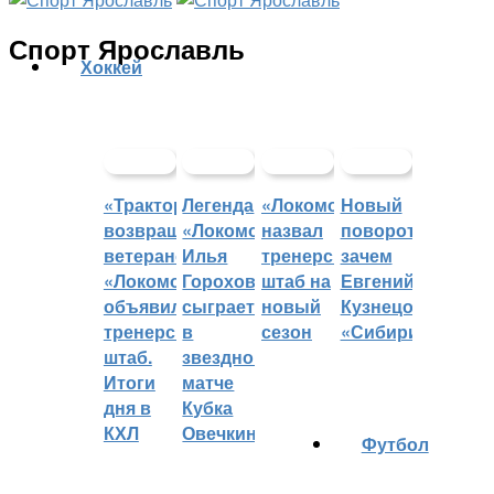
Спорт Ярославль
Хоккей
«Трактор»
Легенда
«Локомотив»
Новый
возвращает
«Локомотива»
назвал
поворот:
ветеранов,
Илья
тренерский
зачем
«Локомотив»
Горохов
штаб на
Евгений
объявил
сыграет
новый
Кузнецов
тренерский
в
сезон
«Сибири»?
штаб.
звездном
Итоги
матче
дня в
Кубка
КХЛ
Овечкина
Футбол