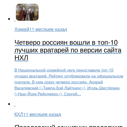
Хоккей
11 месяцев назад
Четверо россиян вошли в топ-10
лучших вратарей по версии сайта
НХЛ
В Национальной хоккейной лиге представили топ-10
лучших вратарей. Рейтинг опубликовали на официальном
портале. В нем сразу четверо россиян. Андрей
Василевский («Тампа-Бэй Лайтнинг»), Игорь Шестёркин
(«Нью-Йорк Рейнджерс»), Сергей...
КХЛ
11 месяцев назад
Ярославский защитник продолжит