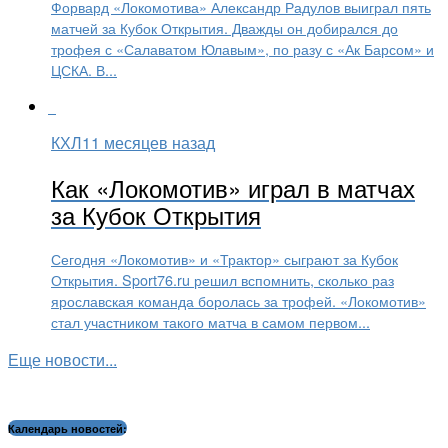
Форвард «Локомотива» Александр Радулов выиграл пять
матчей за Кубок Открытия. Дважды он добирался до
трофея с «Салаватом Юлавым», по разу с «Ак Барсом» и
ЦСКА. В...
КХЛ
11 месяцев назад
Как «Локомотив» играл в матчах
за Кубок Открытия
Сегодня «Локомотив» и «Трактор» сыграют за Кубок
Открытия. Sport76.ru решил вспомнить, сколько раз
ярославская команда боролась за трофей. «Локомотив»
стал участником такого матча в самом первом...
Еще новости...
Календарь новостей: