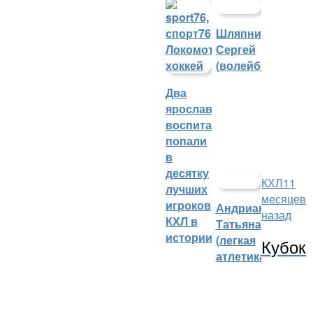
Шляпников
Сергей
(волейбол)
Два
ярославских
воспитанника
попали
в
десятку
КХЛ
11
лучших
месяцев
игроков
Андрианова
назад
КХЛ в
Татьяна
истории
(легкая
Кубок
атлетика)