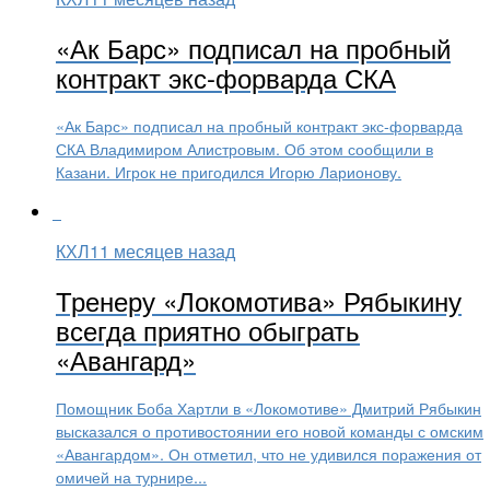
«Ак Барс» подписал на пробный
контракт экс-форварда СКА
«Ак Барс» подписал на пробный контракт экс-форварда
СКА Владимиром Алистровым. Об этом сообщили в
Казани. Игрок не пригодился Игорю Ларионову.
КХЛ
11 месяцев назад
Тренеру «Локомотива» Рябыкину
всегда приятно обыграть
«Авангард»
Помощник Боба Хартли в «Локомотиве» Дмитрий Рябыкин
высказался о противостоянии его новой команды с омским
«Авангардом». Он отметил, что не удивился поражения от
омичей на турнире...