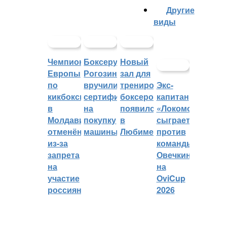
Другие
виды
Чемпионат
Боксеру
Новый
Европы
Рогозину
зал для
по
вручили
тренировок
Экс-
кикбоксингу
сертификат
боксеров
капитан
в
на
появился
«Локомотива»
Молдавии
покупку
в
сыграет
отменён
машины
Любиме
против
из-за
команды
запрета
Овечкина
на
на
участие
OviCup
россиян
2026