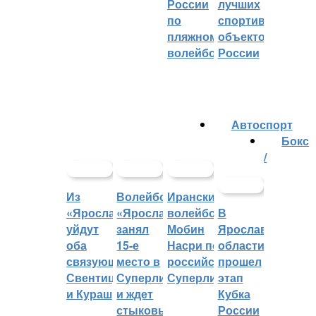
России
лучших
по
спортивных
пляжному
объектов
волейболу
России
Автоспорт
Бокс
/
Из
Волейбольный
Иранский
«Ярославича»
«Ярославич»
волейболист
В
уйдут
занял
Мобин
Ярославской
оба
15-е
Насри покинет
области
связующих:
место в
российскую
прошел
Свентицкис
Суперлиге
Суперлигу
этап
и Кураш
и ждет
Кубка
стыковых
России