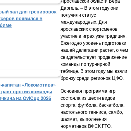
Ярославской области Вера
Даргель. – В этом году они
вый зал для тренировок
получили статус
ксеров появился в
международных. Для
биме
ярославских спортсменов
участие в играх уже традиция.
Ежегодно уровень подготовки
нашей делегации растет, о чем
свидетельствует продвижение
команды по турнирной
таблице. В этом году мы взяли
бронзу среди регионов ЦФО.
с-капитан «Локомотива»
Основная программа игр
грает против команды
состояла из шести видов
ечкина на OviCup 2026
спорта: футбола, баскетбола,
настольного тенниса, самбо,
шахмат, выполнения
нормативов ВФСК ГТО.