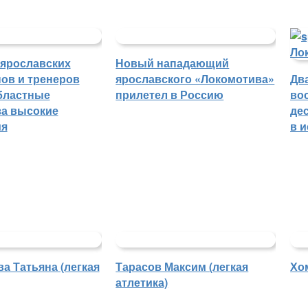
 ярославских
Новый нападающий
ов и тренеров
ярославского «Локомотива»
Дв
бластные
прилетел в Россию
во
а высокие
де
ия
в 
а Татьяна (легкая
Тарасов Максим (легкая
Хо
атлетика)