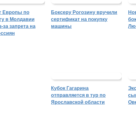
т Европы по
Боксеру Рогозину вручили
Но
гу в Молдавии
сертификат на покупку
бо
-за запрета на
машины
Лю
оссиян
Кубок Гагарина
Эк
отправляется в тур по
сы
Ярославской области
Ов