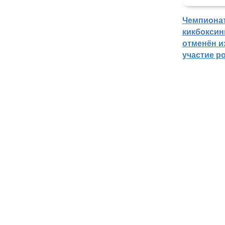
Чемпиона
кикбоксин
отменён из
участие р