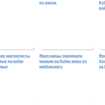
по ралли
Куб
ре
ие картингисты
Ярославцы завоевали
Яр
вые на кубке
медали на Кубке мира по
Хо
емья
кикбоксингу
на