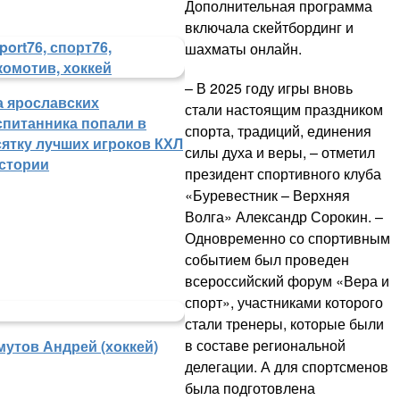
Дополнительная программа
включала скейтбординг и
шахматы онлайн.
– В 2025 году игры вновь
а ярославских
стали настоящим праздником
спитанника попали в
спорта, традиций, единения
сятку лучших игроков КХЛ
силы духа и веры, – отметил
истории
президент спортивного клуба
«Буревестник – Верхняя
Волга» Александр Сорокин. –
Одновременно со спортивным
событием был проведен
всероссийский форум «Вера и
спорт», участниками которого
стали тренеры, которые были
в составе региональной
мутов Андрей (хоккей)
делегации. А для спортсменов
была подготовлена