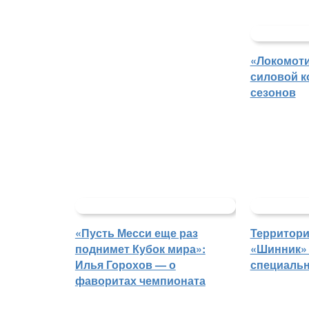
«Локомоти
силовой к
сезонов
«Пусть Месси еще раз
Территори
поднимет Кубок мира»:
«Шинник» 
Илья Горохов — о
специаль
фаворитах чемпионата