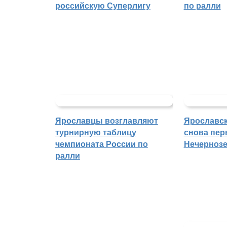
российскую Суперлигу
по ралли
Ярославцы возглавляют
Ярославск
турнирную таблицу
снова пер
чемпионата России по
Нечерноз
ралли