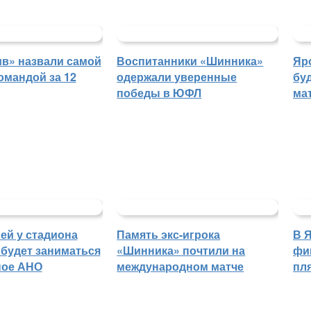
в» назвали самой
Воспитанники «Шинника»
Яр
омандой за 12
одержали уверенные
бу
победы в ЮФЛ
ма
ей у стадиона
Память экс-игрока
В 
будет заниматься
«Шинника» почтили на
фи
ное АНО
международном матче
пл