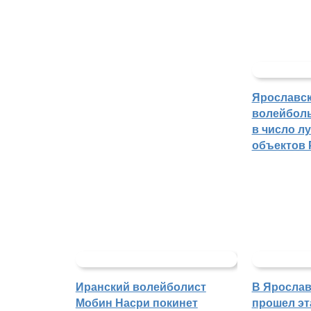
Ярославс
волейбол
в число л
объектов 
Иранский волейболист
В Ярослав
Мобин Насри покинет
прошел эт