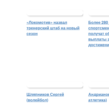
«Локомотив» назвал
Более 280
тренерский штаб на новый
спортсмен
сезон
получат о
выплаты з
достижен
Шляпников Сергей
Андрианов
(волейбол)
атлетика)