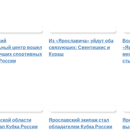
кий
Из «Ярославича» уйдут оба
Во
ьный центр вошел
связующих: Свентицкис и
«Я
учших спортивных
Кураш
ме
России
ст
ской области
Ярославский экипаж стал
Яр
ап Кубка России
обладателем Кубка России
вы