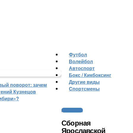
Футбол
Волейбол
Автоспорт
Бокс / Кикбоксинг
Другие виды
вый поворот: зачем
Cпортсмены
гений Кузнецов
ибири»?
Другие виды
Сборная
Ярославской