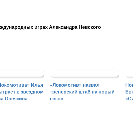
еждународных играх Александра Невского
Локомотива» Илья
«Локомотив» назвал
Но
ыграет в звездном
тренерский штаб на новый
Ев
ка Овечкина
сезон
«С