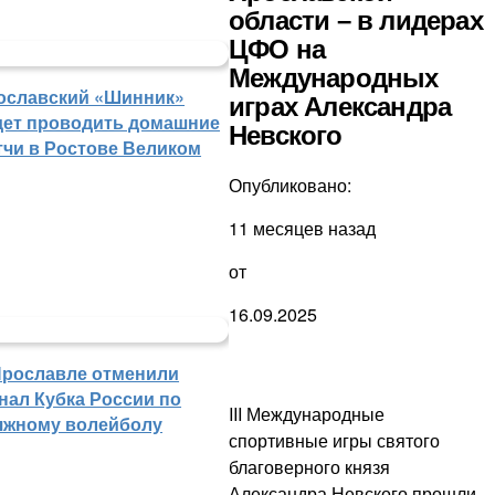
области – в лидерах
ЦФО на
Международных
ославский «Шинник»
играх Александра
дет проводить домашние
Невского
тчи в Ростове Великом
Опубликовано:
11 месяцев назад
от
16.09.2025
Ярославле отменили
нал Кубка России по
III Международные
яжному волейболу
спортивные игры святого
благоверного князя
Александра Невского прошли