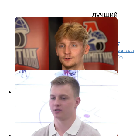
лучший
голкипер КХЛ по проценту
выигранных матчей
5 сентября стартовал 18-й сезон Фонбет КХЛ. За 17
сезонов на лёд выходило 387 вратарей. КХЛ опубликовала
список 25 вратарей с наибольшим количеством побед.
Лучшим по...