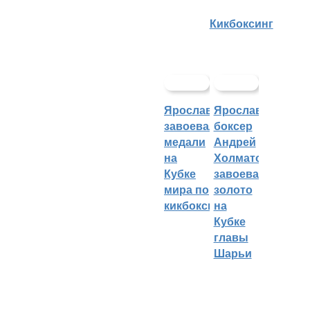
Кикбоксинг
Ярославцы
Ярославский
завоевали
боксер
медали
Андрей
на
Холматов
Кубке
завоевал
мира по
золото
кикбоксингу
на
Кубке
главы
Шарьи