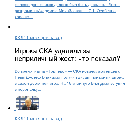
железнодорожников должен был быть доволен. «Локо»
разгромил «Академию Михайлова» — 7:1. Особенно
хорошо...
КХЛ
11 месяцев назад
Игрока СКА удалили за
неприличный жест: что показал?
Во время матча «Торпедо» — СКА новичок армейцев с
Невы Джозеф Бландизи получил дисциплинарный штраф
в своей дебютной игре. На 18-й минуте Бландизи вступил
в перепалку...
КХЛ
11 месяцев назад