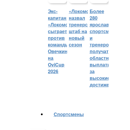
Экс-
«Локомотив»
Более
капитан
назвал
280
«Локомотива»
тренерский
ярославских
сыграет
штаб на
спортсменов
против
новый
и
команды
сезон
тренеров
Овечкина
получат
на
областные
OviCup
выплаты
2026
за
высокие
достижения
Cпортсмены