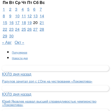
Пн
Вт
Ср
Чт
Пт
Сб
Вс
1
2
3
4
5
6
7
8
9
10
11
12
13
14
15
16
17
18
19
20
21
22
23
24
25
26
27
28
29
30
« Авг
Окт »
Популярное
Новости дня
КХЛ
3 дня назад
Радулов зачитал рэп с L’One на чествовании «Локомотива»
КХЛ
3 дня назад
Юрий Яковлев назвал высшей справедливостью чемпионство
«Локомотива»