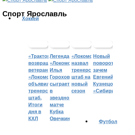
Спорт Ярославль
Хоккей
«Трактор»
Легенда
«Локомотив»
Новый
возвращает
«Локомотива»
назвал
поворот:
ветеранов,
Илья
тренерский
зачем
«Локомотив»
Горохов
штаб на
Евгений
объявил
сыграет
новый
Кузнецов
тренерский
в
сезон
«Сибири»?
штаб.
звездном
Итоги
матче
дня в
Кубка
КХЛ
Овечкина
Футбол