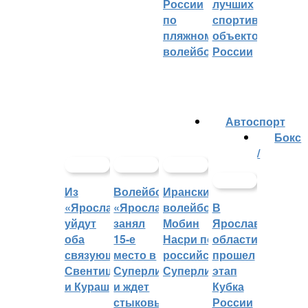
России
лучших
по
спортивных
пляжному
объектов
волейболу
России
Автоспорт
Бокс
/
Из
Волейбольный
Иранский
«Ярославича»
«Ярославич»
волейболист
В
уйдут
занял
Мобин
Ярославской
оба
15-е
Насри покинет
области
связующих:
место в
российскую
прошел
Свентицкис
Суперлиге
Суперлигу
этап
и Кураш
и ждет
Кубка
стыковых
России