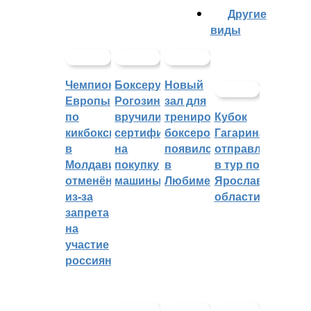
Другие
виды
Чемпионат
Боксеру
Новый
Европы
Рогозину
зал для
по
вручили
тренировок
Кубок
кикбоксингу
сертификат
боксеров
Гагарина
в
на
появился
отправляется
Молдавии
покупку
в
в тур по
отменён
машины
Любиме
Ярославской
из-за
области
запрета
на
участие
россиян