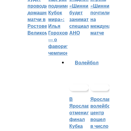
проводить
поднимет
«Шинник»
«Шинника»
домашние
Кубок
будет
почтили
матчи в
мира»:
заниматься
на
Ростове
Илья
специальное
международном
Великом
Горохов
АНО
матче
— о
фаворитах
чемпионата
Волейбол
В
Ярославский
Ярославле
волейбольный
отменили
центр
финал
вошел
Кубка
в число