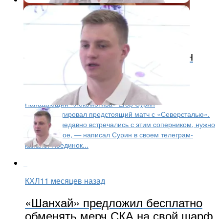
КХЛ
11 месяцев назад
«Нужно забирать свое»: Сурин
прокомментировал матч с
«Северсталью»
Нападающий «Локомотива» Егор Сурин
прокомментировал предстоящий матч с «Северсталью».
— Совсем недавно встречались с этим соперником, нужно
забирать свое, — написал Сурин в своем телеграм-
канале. Поединок...
КХЛ
11 месяцев назад
«Шанхай» предложил бесплатно
обменять мерч СКА на свой шарф