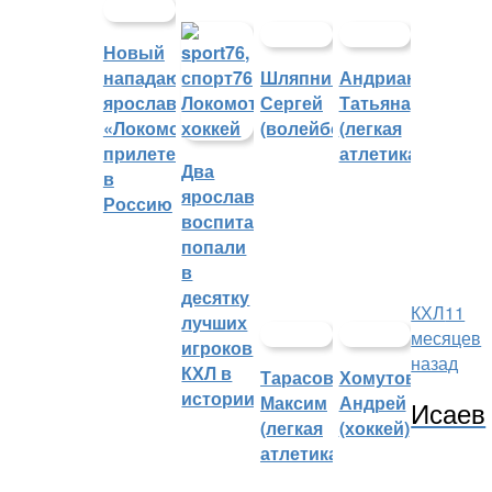
Новый
нападающий
Шляпников
Андрианова
ярославского
Сергей
Татьяна
«Локомотива»
(волейбол)
(легкая
прилетел
атлетика)
Два
в
ярославских
Россию
воспитанника
попали
в
десятку
КХЛ
11
лучших
месяцев
игроков
назад
КХЛ в
Тарасов
Хомутов
истории
Максим
Андрей
Исаев
(легкая
(хоккей)
атлетика)