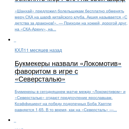
«Шанхай» предложил болельщикам бесплатно обменять
мерч СКА на шарф китайского клуба. Акция называется «С
детства за драконов!». — Приходи на хоккей, дорогой друг,
на «СКА-Арену», на...
КХЛ
11 месяцев назад
Букмекеры назвали «Локомотив»
фаворитом в игре с
«Северсталью»
Букмекеры в сегодняшнем матче между «Локомотивом» и
«Северсталью» отдают предпочтение ярославцам.
Коэффициент на победу подопечных Боба Хартли
равняется 1,65. В то время, как на «Северсталь» —...