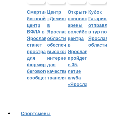
Смертин:
Центр
Открытие
Кубок
беговой
«Демино»
основной
Гагарина
центр
в
арены
отправляется
ВФЛА в
Ярославской
волейбольного
в тур по
Ярославле
области
центра
Ярославской
станет
обеспечивают
в
области
пространством
высокоскоростным
Ярославле
для
интернетом
пройдет
формирования
для
в 35-
бегового
качественных
летие
сообщества
трансляций
клуба
«Ярославич»
Cпортсмены