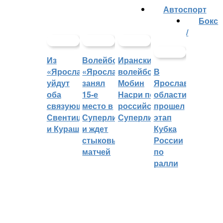
Автоспорт
Бокс
/
Из
Волейбольный
Иранский
«Ярославича»
«Ярославич»
волейболист
В
уйдут
занял
Мобин
Ярославской
оба
15-е
Насри покинет
области
связующих:
место в
российскую
прошел
Свентицкис
Суперлиге
Суперлигу
этап
и Кураш
и ждет
Кубка
стыковых
России
матчей
по
ралли