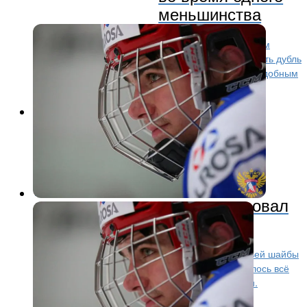
меньшинства
Нападающий «Амура» Кирилл Слепец стал вторым
игроком в истории КХЛ, которому удалось оформить дубль
в ходе одного меньшинства. Первым игроком с подобным
достижением стал форвард «Сибири»...
Хоккей
2 года назад
Игорь Никитин после двух
пропущенных голов в
меньшинстве прокомментировал
игру спецбригад
— В целом, хорошую игру провели. После третьей шайбы
где-то хотели «оседлать» соперника, но получилось всё
наоборот, импульс отдали, много сил потратили.
Молодчики, что в третьем...