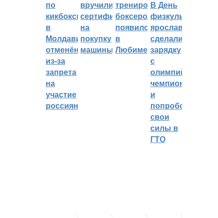
по
вручили
тренировок
В День
кикбоксингу
сертификат
боксеров
физкультурника
в
на
появился
ярославцы
Молдавии
покупку
в
сделали
отменён
машины
Любиме
зарядку
из-за
с
запрета
олимпийским
на
чемпионом
участие
и
россиян
попробовали
свои
силы в
ГТО