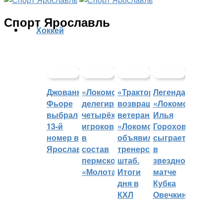
Спорт Ярославль
Хоккей
Джованни
«Локомотив»
«Трактор»
Легенда
Фьоре
делегировал
возвращает
«Локомотива»
выбрал
четырёх
ветеранов,
Илья
13-й
игроков
«Локомотив»
Горохов
номер в
в
объявил
сыграет
Ярославле
состав
тренерский
в
пермского
штаб.
звездном
«Молота»
Итоги
матче
дня в
Кубка
КХЛ
Овечкина