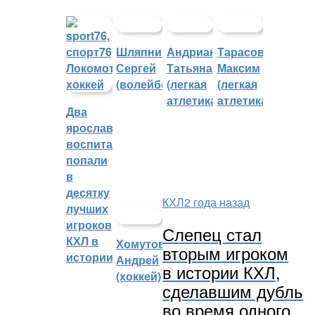
Шляпников
Андрианова
Тарасов
Сергей
Татьяна
Максим
(волейбол)
(легкая
(легкая
атлетика)
атлетика)
Два
ярославских
воспитанника
попали
в
десятку
КХЛ
2 года назад
лучших
игроков
Слепец стал
КХЛ в
Хомутов
вторым игроком
истории
Андрей
в истории КХЛ,
(хоккей)
сделавшим дубль
во время одного