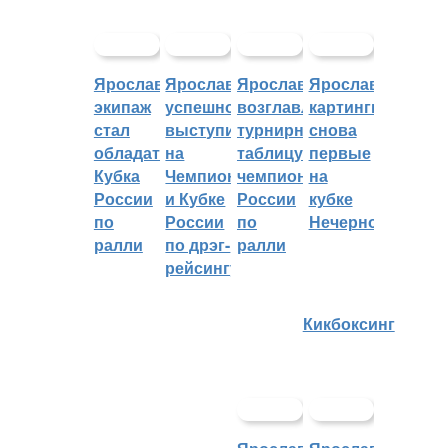
Ярославский
Ярославцы
Ярославцы
Ярославские
экипаж
успешно
возглавляют
картингисты
стал
выступили
турнирную
снова
обладателем
на
таблицу
первые
Кубка
Чемпионате
чемпионата
на
России
и Кубке
России
кубке
по
России
по
Нечерноземья
ралли
по дрэг-
ралли
рейсингу
Кикбоксинг