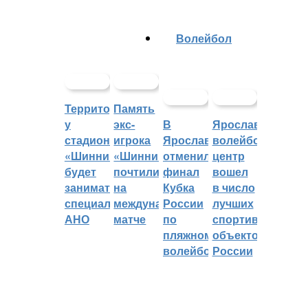
Волейбол
Территорией
Память
у
экс-
В
Ярославский
стадиона
игрока
Ярославле
волейбольный
«Шинник»
«Шинника»
отменили
центр
будет
почтили
финал
вошел
заниматься
на
Кубка
в число
специальное
международном
России
лучших
АНО
матче
по
спортивных
пляжному
объектов
волейболу
России