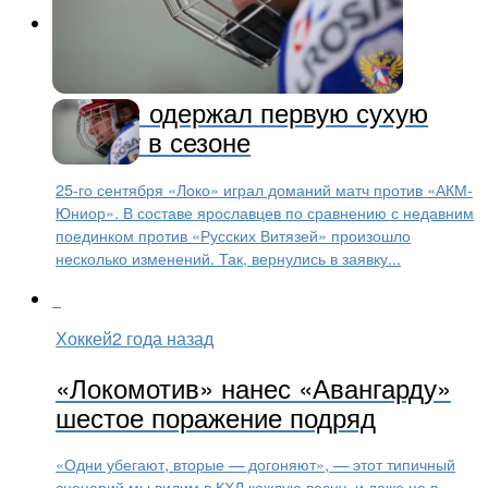
Хоккей
2 года назад
«Локо» одержал первую сухую
победу в сезоне
25-го сентября «Локо» играл доманий матч против «АКМ-
Юниор». В составе ярославцев по сравнению с недавним
поединком против «Русских Витязей» произошло
несколько изменений. Так, вернулись в заявку...
Хоккей
2 года назад
«Локомотив» нанес «Авангарду»
шестое поражение подряд
«Одни убегают, вторые — догоняют», — этот типичный
сценарий мы видим в КХЛ каждую весну, и даже не в