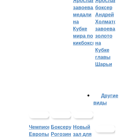
Ярославцы
Ярославский
завоевали
боксер
медали
Андрей
на
Холматов
Кубке
завоевал
мира по
золото
кикбоксингу
на
Кубке
главы
Шарьи
Другие
виды
Чемпионат
Боксеру
Новый
Европы
Рогозину
зал для