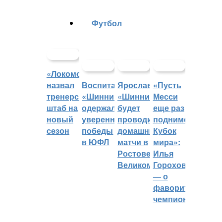
Футбол
«Локомотив»
назвал
Воспитанники
Ярославский
«Пусть
тренерский
«Шинника»
«Шинник»
Месси
штаб на
одержали
будет
еще раз
новый
уверенные
проводить
поднимет
сезон
победы
домашние
Кубок
в ЮФЛ
матчи в
мира»:
Ростове
Илья
Великом
Горохов
— о
фаворитах
чемпионата