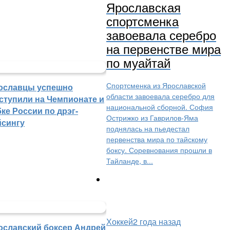
Ярославская
спортсменка
завоевала серебро
на первенстве мира
по муайтай
Спортсменка из Ярославской
ославцы успешно
области завоевала серебро для
ступили на Чемпионате и
национальной сборной. София
ке России по дрэг-
Острижко из Гаврилов-Яма
йсингу
поднялась на пьедестал
первенства мира по тайскому
боксу. Соревнования прошли в
Тайланде, в...
Хоккей
2 года назад
ославский боксер Андрей