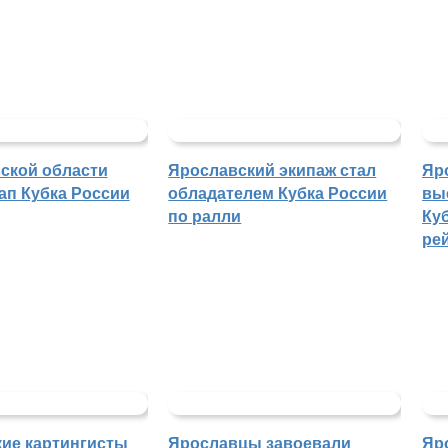
ской области
Ярославский экипаж стал
Яр
ап Кубка России
обладателем Кубка России
вы
по ралли
Куб
ре
ие картингисты
Ярославцы завоевали
Яр