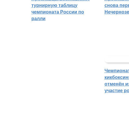
турнирную таблицу
снова пер
чемпионата России по
Нечерноз
ралли
Чемпиона
кикбоксин
отменён из
участие р