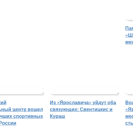
Па
«Ш
ме
кий
Из «Ярославича» уйдут оба
Во
ьный центр вошел
связующих: Свентицкис и
«Я
учших спортивных
Кураш
ме
России
ст