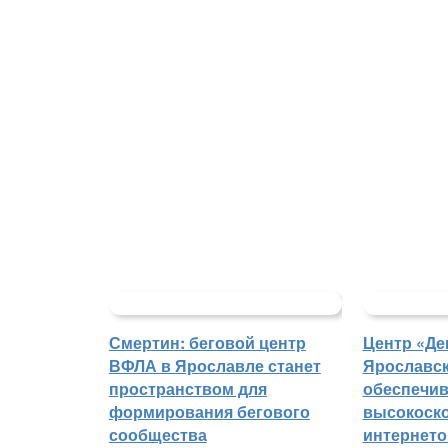
Смертин: беговой центр
Центр «Де
ВФЛА в Ярославле станет
Ярославск
пространством для
обеспечи
формирования бегового
высокоск
сообщества
интернето