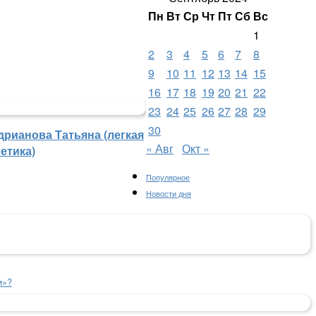
Пн
Вт
Ср
Чт
Пт
Сб
Вс
1
2
3
4
5
6
7
8
9
10
11
12
13
14
15
16
17
18
19
20
21
22
23
24
25
26
27
28
29
30
дрианова Татьяна (легкая
« Авг
Окт »
етика)
Популярное
Новости дня
и»?