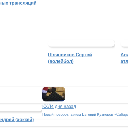
ных трансляций
Шляпников Сергей
Ан
(волейбол)
атл
КХЛ
4 дня назад
Новый поворот: зачем Евгений Кузнецов «Сибир
ндрей (хоккей)