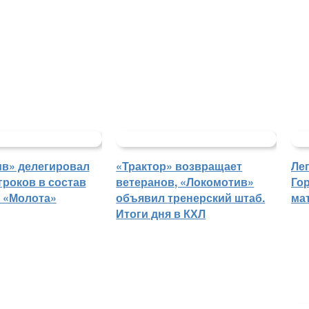
в» делегировал
«Трактор» возвращает
Ле
гроков в состав
ветеранов, «Локомотив»
Го
 «Молота»
объявил тренерский штаб.
ма
Итоги дня в КХЛ