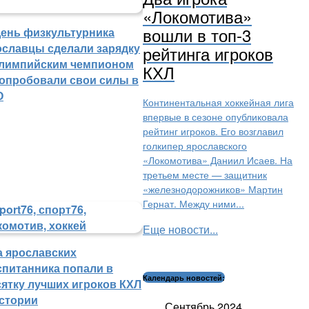
«Локомотива»
вошли в топ-3
День физкультурника
ославцы сделали зарядку
рейтинга игроков
олимпийским чемпионом
КХЛ
попробовали свои силы в
О
Континентальная хоккейная лига
впервые в сезоне опубликовала
рейтинг игроков. Его возглавил
голкипер ярославского
«Локомотива» Даниил Исаев. На
третьем месте — защитник
«железнодорожников» Мартин
Гернат. Между ними...
Еще новости...
а ярославских
спитанника попали в
Календарь новостей:
сятку лучших игроков КХЛ
истории
Сентябрь 2024