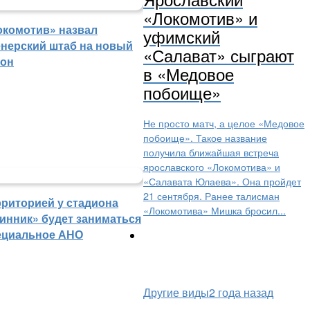
«Локомотив» и
окомотив» назвал
уфимский
енерский штаб на новый
«Салават» сыграют
зон
в «Медовое
побоище»
Не просто матч, а целое «Медовое
побоище». Такое название
получила ближайшая встреча
ярославского «Локомотива» и
«Салавата Юлаева». Она пройдет
21 сентября. Ранее талисман
рриторией у стадиона
«Локомотива» Мишка бросил...
инник» будет заниматься
ециальное АНО
Другие виды
2 года назад