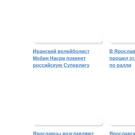
Иранский волейболист
В Ярослав
Мобин Насри покинет
прошел эт
российскую Суперлигу
по ралли
Ярославцы возглавляют
Ярославск