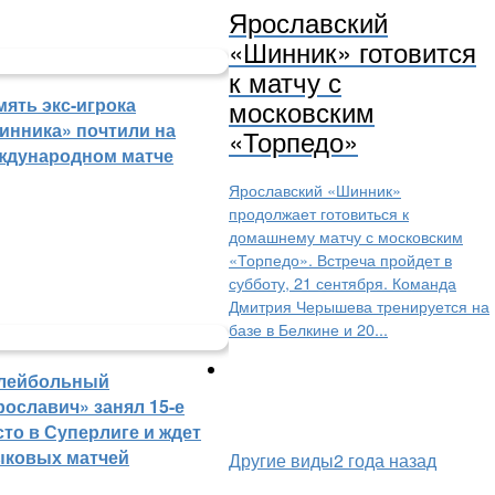
Ярославский
«Шинник» готовится
к матчу с
мять экс-игрока
московским
инника» почтили на
«Торпедо»
ждународном матче
Ярославский «Шинник»
продолжает готовиться к
домашнему матчу с московским
«Торпедо». Встреча пройдет в
субботу, 21 сентября. Команда
Дмитрия Черышева тренируется на
базе в Белкине и 20...
лейбольный
рославич» занял 15-е
сто в Суперлиге и ждет
ыковых матчей
Другие виды
2 года назад