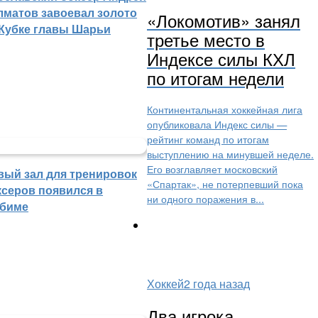
лматов завоевал золото
«Локомотив» занял
 Кубке главы Шарьи
третье место в
Индексе силы КХЛ
по итогам недели
Континентальная хоккейная лига
опубликовала Индекс силы —
рейтинг команд по итогам
выступлению на минувшей неделе.
Его возглавляет московский
вый зал для тренировок
«Спартак», не потерпевший пока
ксеров появился в
ни одного поражения в...
биме
Хоккей
2 года назад
Два игрока