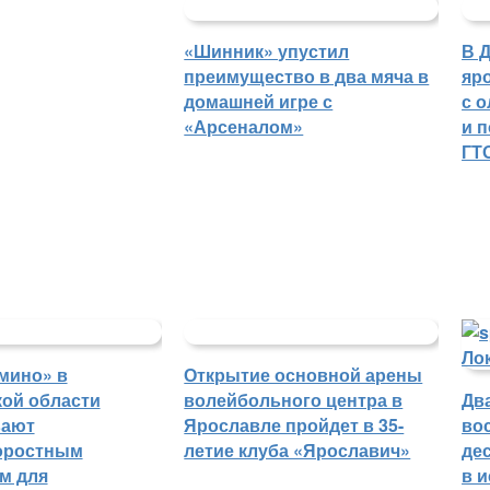
«Шинник» упустил
В 
преимущество в два мяча в
яр
домашней игре с
с 
«Арсеналом»
и 
ГТ
мино» в
Открытие основной арены
ой области
волейбольного центра в
Дв
вают
Ярославле пройдет в 35-
во
оростным
летие клуба «Ярославич»
де
м для
в 