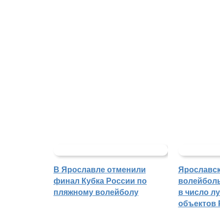
В Ярославле отменили
Ярославс
финал Кубка России по
волейбол
пляжному волейболу
в число л
объектов 