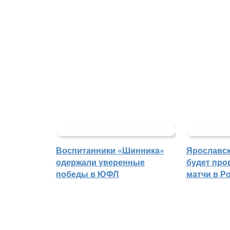
Воспитанники «Шинника»
Ярославс
одержали уверенные
будет про
победы в ЮФЛ
матчи в Р