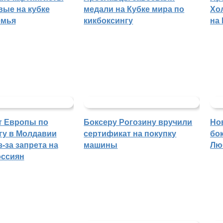
вые на кубке
медали на Кубке мира по
Хо
емья
кикбоксингу
на
т Европы по
Боксеру Рогозину вручили
Но
гу в Молдавии
сертификат на покупку
бо
-за запрета на
машины
Лю
оссиян