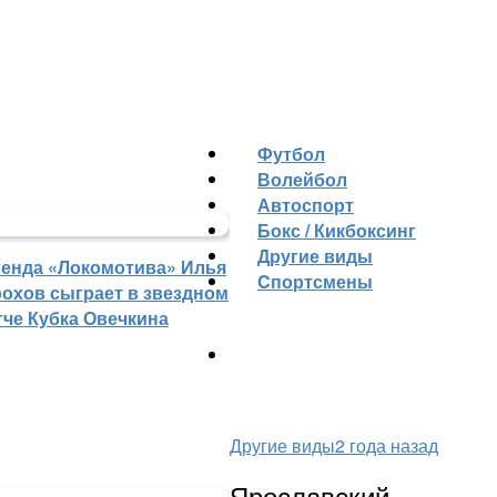
Футбол
Волейбол
Автоспорт
Бокс / Кикбоксинг
Другие виды
генда «Локомотива» Илья
Cпортсмены
рохов сыграет в звездном
тче Кубка Овечкина
Другие виды
2 года назад
Ярославский