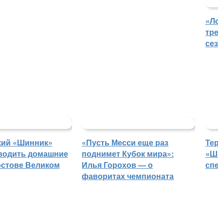
«Л
тр
се
кий «Шинник»
«Пусть Месси еще раз
Те
водить домашние
поднимет Кубок мира»:
«Ш
остове Великом
Илья Горохов — о
сп
фаворитах чемпионата