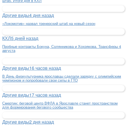
штаб. Итоги дня в КХЛ
Другие виды
4 дня назад
«Локомотив» назвал тренерский штаб на новый сезон
КХЛ
5 дней назад
Пробные контракты Бокуна, Солянникова и Хохрякова. Трансферы 4
августа
Другие виды
16 часов назад
В День физкультурника ярославцы сделали зарядку с олимпийским
чемпионом и попробовали свои силы в ГТО
Другие виды
17 часов назад
Смертин: беговой центр ВФЛА в Ярославле станет пространством
для формирования бегового сообщества
Другие виды
2 дня назад