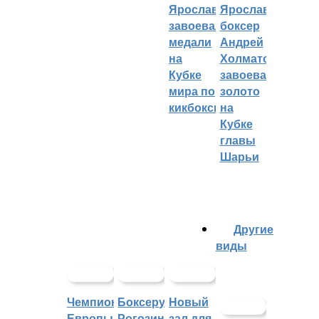
Ярославцы
Ярославский
завоевали
боксер
медали
Андрей
на
Холматов
Кубке
завоевал
мира по
золото
кикбоксингу
на
Кубке
главы
Шарьи
Другие
виды
Чемпионат
Боксеру
Новый
Европы
Рогозину
зал для