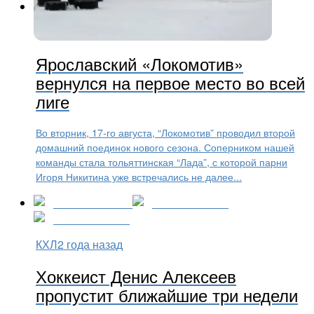
Хоккей
2 года назад
Ярославский «Локомотив»
вернулся на первое место во всей
лиге
Во вторник, 17-го августа, “Локомотив” проводил второй
домашний поединок нового сезона. Соперником нашей
команды стала тольяттинская “Лада”, с которой парни
Игоря Никитина уже встречались не далее...
КХЛ
2 года назад
Хоккеист Денис Алексеев
пропустит ближайшие три недели