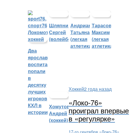
Шляпников
Андрианова
Тарасов
Сергей
Татьяна
Максим
(волейбол)
(легкая
(легкая
атлетика)
атлетика)
Два
ярославских
воспитанника
попали
в
десятку
Хоккей
2 года назад
лучших
игроков
«Локо-76»
КХЛ в
Хомутов
проиграл впервые
истории
Андрей
в «регулярке»
(хоккей)
17-го сентября «Локо-76»