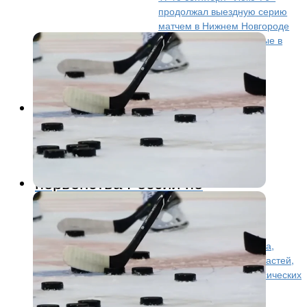
продолжал выездную серию
матчем в Нижнем Новгороде
против «Чайки». Впервые в
сезоне команда Дмитрия Алтарёва играла против
соперников из «золотого» дивизиона Восточной
конференции....
Другие виды
2 года назад
Рыбинец стал победителем
первенства России по
городошному спорту
За медали турнира, который прошел в Подольске,
боролись спортсмены из Москвы, Санкт-Петербурга,
Кубани, Ленинградской, Ярославской, Томской областей,
Алтайского края и других регионов страны. В классических
и...