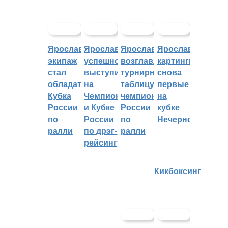
Ярославский
Ярославцы
Ярославцы
Ярославские
экипаж
успешно
возглавляют
картингисты
стал
выступили
турнирную
снова
обладателем
на
таблицу
первые
Кубка
Чемпионате
чемпионата
на
России
и Кубке
России
кубке
по
России
по
Нечерноземья
ралли
по дрэг-
ралли
рейсингу
Кикбоксинг