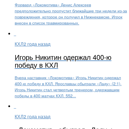
Форвард «Локомотива» Денис Алексеев
предположительно пропустит ближайшие три недели из-за
повреждения, которое он получил в Нижнекамске. Игрок
внесен в список травмированных.
КХЛ
2 года назад
Игорь Никитин одержал 400-ю
победу в КХЛ
Вчера наставник «Локомотива» Игорь Никитин одержал
400-ю победу в КХЛ. Ярославцы обыграли «Ладу» (2:1).
Игорь Никитин стал четвертым тренером, одержавшим
победы в 400 матчах КХЛ. 552...
КХЛ
2 года назад