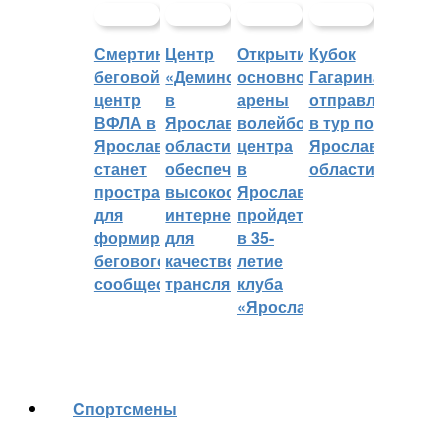
Смертин:
Центр
Открытие
Кубок
беговой
«Демино»
основной
Гагарина
центр
в
арены
отправляется
ВФЛА в
Ярославской
волейбольного
в тур по
Ярославле
области
центра
Ярославской
станет
обеспечивают
в
области
пространством
высокоскоростным
Ярославле
для
интернетом
пройдет
формирования
для
в 35-
бегового
качественных
летие
сообщества
трансляций
клуба
«Ярославич»
Cпортсмены