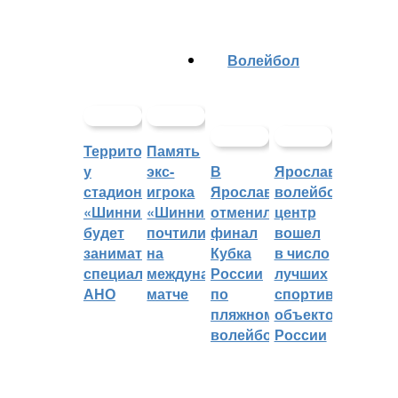
Волейбол
Территорией
Память
у
экс-
В
Ярославский
стадиона
игрока
Ярославле
волейбольный
«Шинник»
«Шинника»
отменили
центр
будет
почтили
финал
вошел
заниматься
на
Кубка
в число
специальное
международном
России
лучших
АНО
матче
по
спортивных
пляжному
объектов
волейболу
России