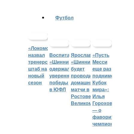
Футбол
«Локомотив»
назвал
Воспитанники
Ярославский
«Пусть
тренерский
«Шинника»
«Шинник»
Месси
штаб на
одержали
будет
еще раз
новый
уверенные
проводить
поднимет
сезон
победы
домашние
Кубок
в ЮФЛ
матчи в
мира»:
Ростове
Илья
Великом
Горохов
— о
фаворитах
чемпионата