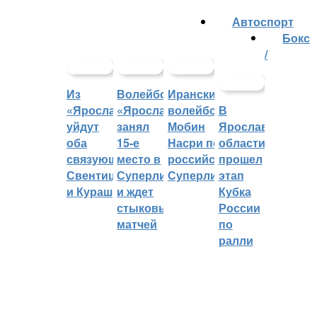
Автоспорт
Бокс
/
Из
Волейбольный
Иранский
«Ярославича»
«Ярославич»
волейболист
В
уйдут
занял
Мобин
Ярославской
оба
15-е
Насри покинет
области
связующих:
место в
российскую
прошел
Свентицкис
Суперлиге
Суперлигу
этап
и Кураш
и ждет
Кубка
стыковых
России
матчей
по
ралли