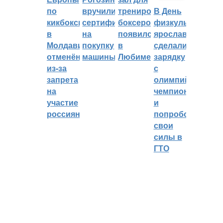
по
вручили
тренировок
В День
кикбоксингу
сертификат
боксеров
физкультурника
в
на
появился
ярославцы
Молдавии
покупку
в
сделали
отменён
машины
Любиме
зарядку
из-за
с
запрета
олимпийским
на
чемпионом
участие
и
россиян
попробовали
свои
силы в
ГТО