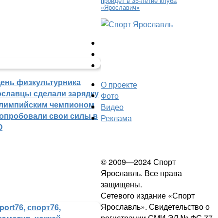
пройдет в 35-летие клуба
«Ярославич»
День физкультурника
О проекте
ославцы сделали зарядку
Фото
олимпийским чемпионом
Видео
попробовали свои силы в
Реклама
О
© 2009—2024 Спорт
Ярославль. Все права
защищены.
Сетевого издание «Спорт
Ярославль». Свидетельство о
регистрации СМИ ЭЛ № ФС 77