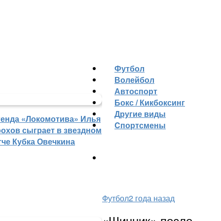
Футбол
Волейбол
Автоспорт
Бокс / Кикбоксинг
Другие виды
генда «Локомотива» Илья
Cпортсмены
рохов сыграет в звездном
тче Кубка Овечкина
Футбол
2 года назад
«Шинник» после