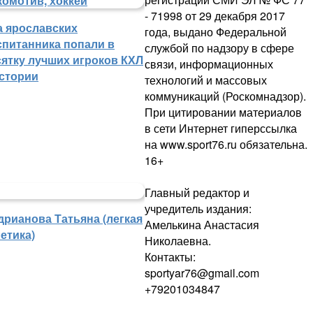
- 71998 от 29 декабря 2017
а ярославских
года, выдано Федеральной
спитанника попали в
службой по надзору в сфере
сятку лучших игроков КХЛ
связи, информационных
истории
технологий и массовых
коммуникаций (Роскомнадзор).
При цитировании материалов
в сети Интернет гиперссылка
на www.sport76.ru обязательна.
16+
Главный редактор и
учредитель издания:
дрианова Татьяна (легкая
Амелькина Анастасия
етика)
Николаевна.
Контакты:
sportyar76@gmail.com
+79201034847