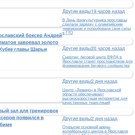
Другие виды
19 часов назад
В День физкультурника ярославцы
сделали зарядку с олимпийским
чемпионом и попробовали свои силы
в ГТО
ославский боксер Андрей
лматов завоевал золото
Другие виды
20 часов назад
 Кубке главы Шарьи
Смертин: беговой центр ВФЛА в
Ярославле станет пространством для
формирования бегового сообщества
Другие виды
2 дня назад
Центр «Демино» в Ярославской
области обеспечивают
высокоскоростным интернетом для
качественных трансляций
вый зал для тренировок
ксеров появился в
Другие виды
2 дня назад
биме
Открытие основной арены
волейбольного центра в Ярославле