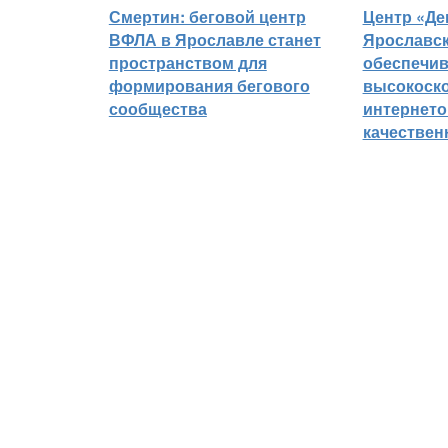
Смертин: беговой центр
Центр «Де
ВФЛА в Ярославле станет
Ярославск
пространством для
обеспечи
формирования бегового
высокоск
сообщества
интернето
качествен