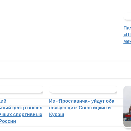
Па
«Ш
ме
кий
Из «Ярославича» уйдут оба
ьный центр вошел
связующих: Свентицкис и
учших спортивных
Кураш
России