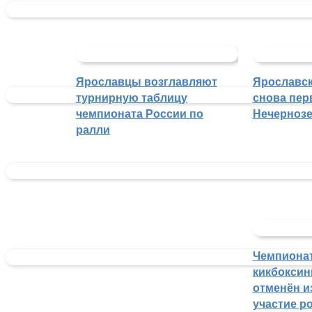
Ярославцы возглавляют
Ярославск
турнирную таблицу
снова пер
чемпионата России по
Нечерноз
ралли
Чемпиона
кикбоксин
отменён из
участие р