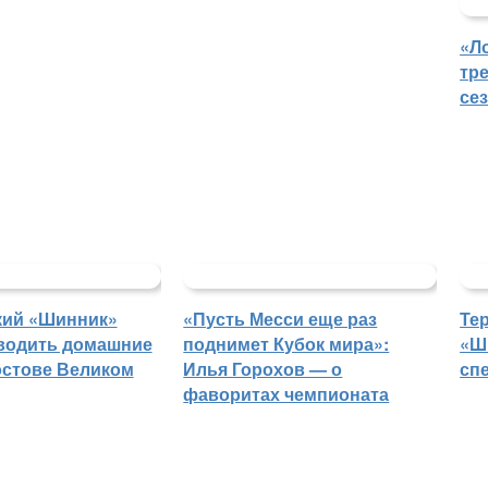
«Л
тр
се
кий «Шинник»
«Пусть Месси еще раз
Те
водить домашние
поднимет Кубок мира»:
«Ш
остове Великом
Илья Горохов — о
сп
фаворитах чемпионата