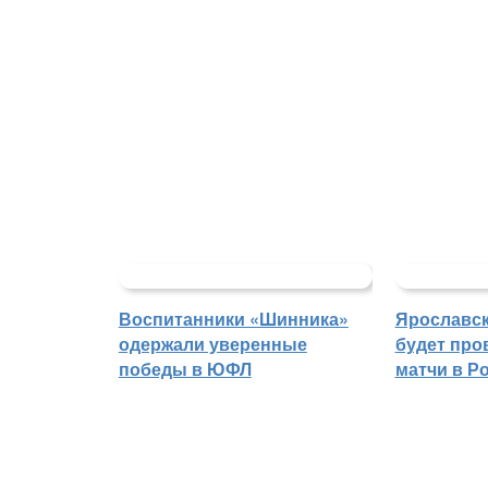
Воспитанники «Шинника»
Ярославс
одержали уверенные
будет про
победы в ЮФЛ
матчи в Р