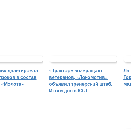
в» делегировал
«Трактор» возвращает
Ле
гроков в состав
ветеранов, «Локомотив»
Го
 «Молота»
объявил тренерский штаб.
ма
Итоги дня в КХЛ