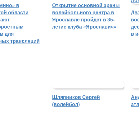
мино» в
Открытие основной арены
ой области
волейбольного центра в
Дв
вают
Ярославле пройдет в 35-
во
оростным
летие клуба «Ярославич»
де
м для
в 
ных трансляций
Шляпников Сергей
Ан
(волейбол)
атл