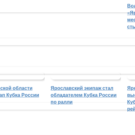
Во
«Я
ме
ст
ской области
Ярославский экипаж стал
Яр
ап Кубка России
обладателем Кубка России
вы
по ралли
Куб
ре