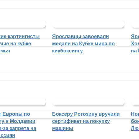
ие картингисты
Ярославцы завоевали
Яр
вые на кубке
медали на Кубке мира по
Хо
емья
кикбоксингу
на
т Европы по
Боксеру Рогозину вручили
Но
гу в Молдавии
сертификат на покупку
бо
-за запрета на
машины
Лю
оссиян