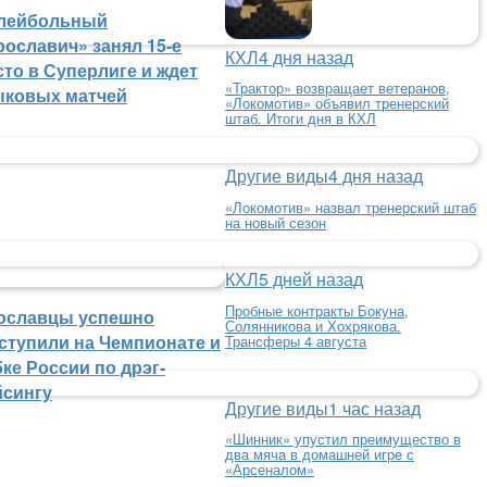
лейбольный
рославич» занял 15-е
КХЛ
4 дня назад
сто в Суперлиге и ждет
«Трактор» возвращает ветеранов,
ыковых матчей
«Локомотив» объявил тренерский
штаб. Итоги дня в КХЛ
Другие виды
4 дня назад
«Локомотив» назвал тренерский штаб
на новый сезон
КХЛ
5 дней назад
Пробные контракты Бокуна,
ославцы успешно
Солянникова и Хохрякова.
ступили на Чемпионате и
Трансферы 4 августа
ке России по дрэг-
йсингу
Другие виды
1 час назад
«Шинник» упустил преимущество в
два мяча в домашней игре с
«Арсеналом»