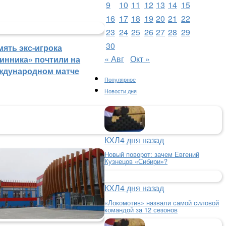
9
10
11
12
13
14
15
16
17
18
19
20
21
22
23
24
25
26
27
28
29
30
мять экс-игрока
« Авг
Окт »
инника» почтили на
ждународном матче
Популярное
Новости дня
КХЛ
4 дня назад
Новый поворот: зачем Евгений
Кузнецов «Сибири»?
КХЛ
4 дня назад
«Локомотив» назвали самой силовой
командой за 12 сезонов