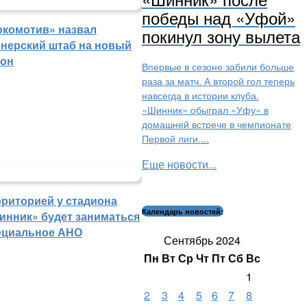
победы над «Уфой»
окомотив» назвал
покинул зону вылета
енерский штаб на новый
зон
Впервые в сезоне забили больше
раза за матч. А второй гол теперь
навсегда в истории клуба.
«Шинник» обыграл «Уфу» в
домашней встрече в чемпионате
Первой лиги....
Еще новости...
рриторией у стадиона
Календарь новостей:
инник» будет заниматься
ециальное АНО
Сентябрь 2024
Пн
Вт
Ср
Чт
Пт
Сб
Вс
1
2
3
4
5
6
7
8