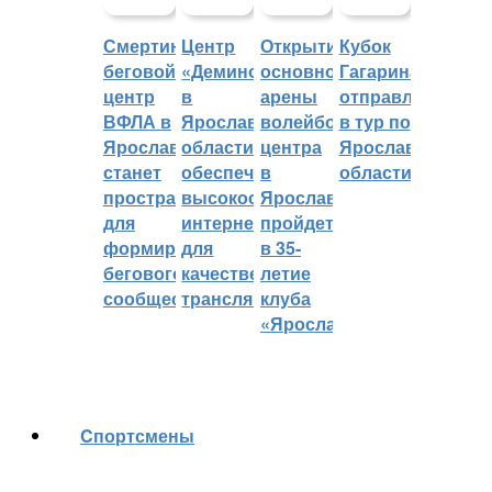
Смертин:
Центр
Открытие
Кубок
беговой
«Демино»
основной
Гагарина
центр
в
арены
отправляется
ВФЛА в
Ярославской
волейбольного
в тур по
Ярославле
области
центра
Ярославской
станет
обеспечивают
в
области
пространством
высокоскоростным
Ярославле
для
интернетом
пройдет
формирования
для
в 35-
бегового
качественных
летие
сообщества
трансляций
клуба
«Ярославич»
Cпортсмены