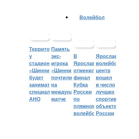
Волейбол
Территорией
Память
у
экс-
В
Ярославский
стадиона
игрока
Ярославле
волейбольный
«Шинник»
«Шинника»
отменили
центр
будет
почтили
финал
вошел
заниматься
на
Кубка
в число
специальное
международном
России
лучших
АНО
матче
по
спортивных
пляжному
объектов
волейболу
России