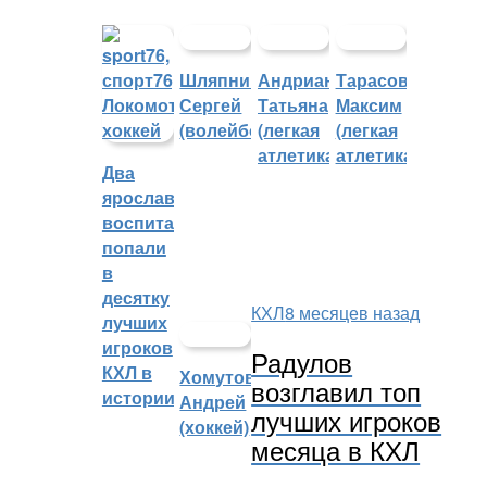
Шляпников
Андрианова
Тарасов
Сергей
Татьяна
Максим
(волейбол)
(легкая
(легкая
атлетика)
атлетика)
Два
ярославских
воспитанника
попали
в
десятку
КХЛ
8 месяцев назад
лучших
игроков
Радулов
КХЛ в
Хомутов
возглавил топ
истории
Андрей
лучших игроков
(хоккей)
месяца в КХЛ