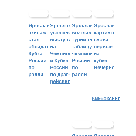
Ярославский
Ярославцы
Ярославцы
Ярославские
экипаж
успешно
возглавляют
картингисты
стал
выступили
турнирную
снова
обладателем
на
таблицу
первые
Кубка
Чемпионате
чемпионата
на
России
и Кубке
России
кубке
по
России
по
Нечерноземья
ралли
по дрэг-
ралли
рейсингу
Кикбоксинг