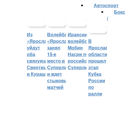
Автоспорт
Бокс
/
Из
Волейбольный
Иранский
«Ярославича»
«Ярославич»
волейболист
В
уйдут
занял
Мобин
Ярославской
оба
15-е
Насри покинет
области
связующих:
место в
российскую
прошел
Свентицкис
Суперлиге
Суперлигу
этап
и Кураш
и ждет
Кубка
стыковых
России
матчей
по
ралли