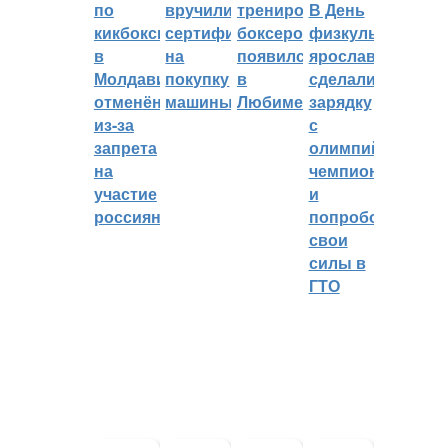
по
вручили
тренировок
В День
кикбоксингу
сертификат
боксеров
физкультурника
в
на
появился
ярославцы
Молдавии
покупку
в
сделали
отменён
машины
Любиме
зарядку
из-за
с
запрета
олимпийским
на
чемпионом
участие
и
россиян
попробовали
свои
силы в
ГТО