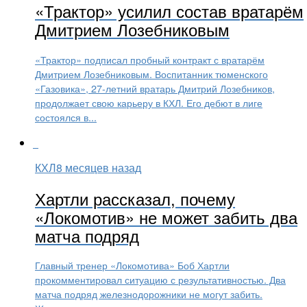
«Трактор» усилил состав вратарём
Дмитрием Лозебниковым
«Трактор» подписал пробный контракт с вратарём
Дмитрием Лозебниковым. Воспитанник тюменского
«Газовика», 27-летний вратарь Дмитрий Лозебников,
продолжает свою карьеру в КХЛ. Его дебют в лиге
состоялся в...
КХЛ
8 месяцев назад
Хартли рассказал, почему
«Локомотив» не может забить два
матча подряд
Главный тренер «Локомотива» Боб Хартли
прокомментировал ситуацию с результативностью. Два
матча подряд железнодорожники не могут забить.