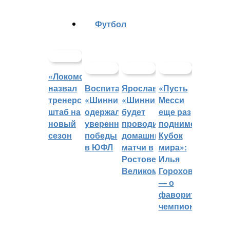
Футбол
«Локомотив»
назвал
Воспитанники
Ярославский
«Пусть
тренерский
«Шинника»
«Шинник»
Месси
штаб на
одержали
будет
еще раз
новый
уверенные
проводить
поднимет
сезон
победы
домашние
Кубок
в ЮФЛ
матчи в
мира»:
Ростове
Илья
Великом
Горохов
— о
фаворитах
чемпионата