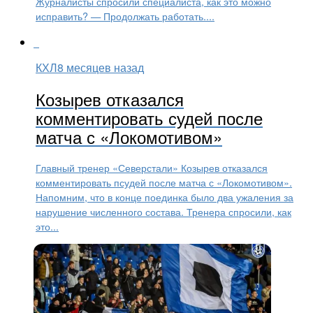
Журналисты спросили специалиста, как это можно
исправить? — Продолжать работать....
КХЛ
8 месяцев назад
Козырев отказался
комментировать судей после
матча с «Локомотивом»
Главный тренер «Северстали» Козырев отказался
комментировать псудей после матча с «Локомотивом».
Напомним, что в конце поединка было два ужаления за
нарушение численного состава. Тренера спросили, как
это...