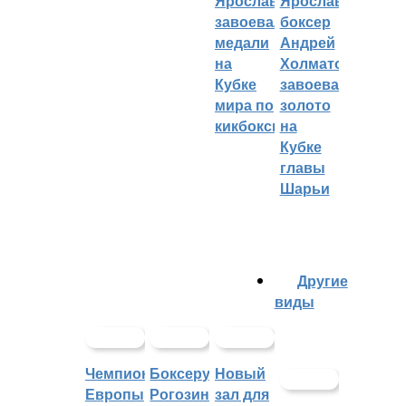
Ярославцы
Ярославский
завоевали
боксер
медали
Андрей
на
Холматов
Кубке
завоевал
мира по
золото
кикбоксингу
на
Кубке
главы
Шарьи
Другие
виды
Чемпионат
Боксеру
Новый
Европы
Рогозину
зал для