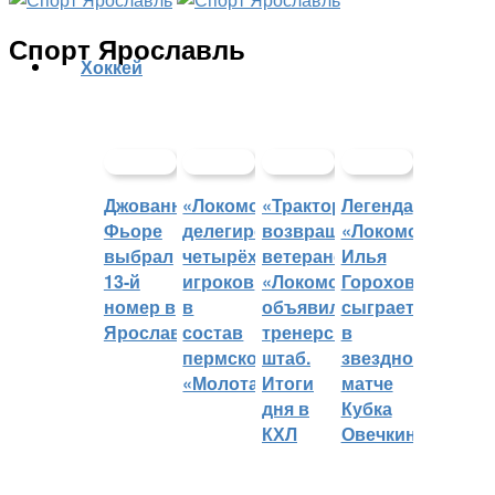
Спорт Ярославль
Хоккей
Джованни
«Локомотив»
«Трактор»
Легенда
Фьоре
делегировал
возвращает
«Локомотива»
выбрал
четырёх
ветеранов,
Илья
13-й
игроков
«Локомотив»
Горохов
номер в
в
объявил
сыграет
Ярославле
состав
тренерский
в
пермского
штаб.
звездном
«Молота»
Итоги
матче
дня в
Кубка
КХЛ
Овечкина