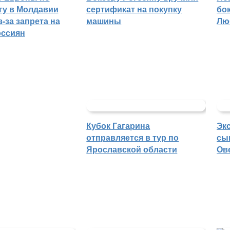
гу в Молдавии
сертификат на покупку
бо
-за запрета на
машины
Лю
оссиян
Кубок Гагарина
Эк
отправляется в тур по
сы
Ярославской области
Ов