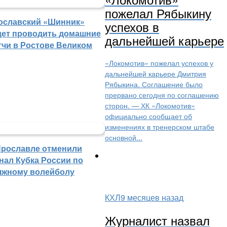
пожелал Рябыкину
ославский «Шинник»
успехов в
дет проводить домашние
дальнейшей карьере
тчи в Ростове Великом
«Локомотив» пожелал успехов у
дальнейшей карьере Дмитрия
Рябыкина. Соглашение было
прервано сегодня по соглашению
сторон. — ХК «Локомотив»
официально сообщает об
изменениях в тренерском штабе
основной...
Ярославле отменили
нал Кубка России по
яжному волейболу
КХЛ
9 месяцев назад
Журналист назвал