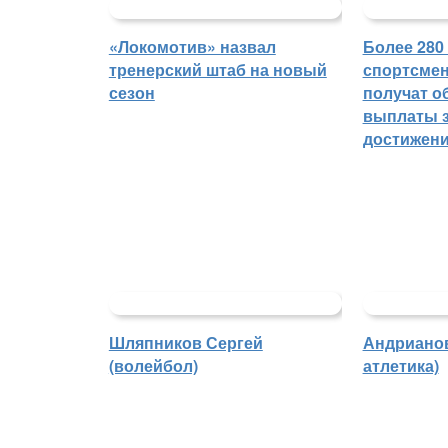
«Локомотив» назвал
Более 280
тренерский штаб на новый
спортсмен
сезон
получат о
выплаты з
достижен
Шляпников Сергей
Андрианов
(волейбол)
атлетика)