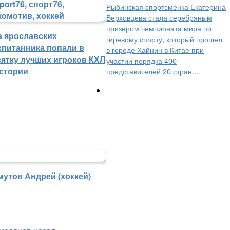
Рыбинская спортсменка Екатерина
Верховцева стала серебряным
призером чемпионата мира по
а ярославских
гиревому спорту, который прошел
спитанника попали в
в городе Хайнин в Китае при
сятку лучших игроков КХЛ
участии порядка 400
истории
представителей 20 стран....
мутов Андрей (хоккей)