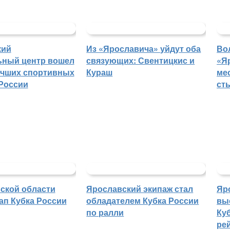
кий
Из «Ярославича» уйдут оба
Во
ьный центр вошел
связующих: Свентицкис и
«Я
учших спортивных
Кураш
ме
России
ст
ской области
Ярославский экипаж стал
Яр
ап Кубка России
обладателем Кубка России
вы
по ралли
Куб
ре