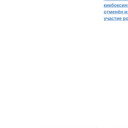
кикбоксин
отменён из
участие р