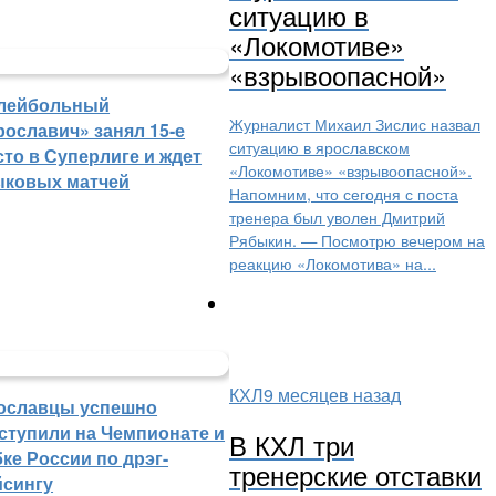
ситуацию в
«Локомотиве»
«взрывоопасной»
лейбольный
Журналист Михаил Зислис назвал
рославич» занял 15-е
ситуацию в ярославском
сто в Суперлиге и ждет
«Локомотиве» «взрывоопасной».
ыковых матчей
Напомним, что сегодня с поста
тренера был уволен Дмитрий
Рябыкин. — Посмотрю вечером на
реакцию «Локомотива» на...
КХЛ
9 месяцев назад
ославцы успешно
ступили на Чемпионате и
В КХЛ три
ке России по дрэг-
тренерские отставки
йсингу