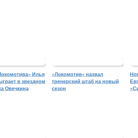
Локомотива» Илья
«Локомотив» назвал
Но
ыграет в звездном
тренерский штаб на новый
Ев
ка Овечкина
сезон
«С