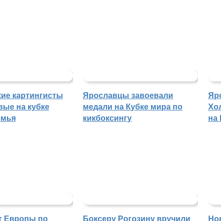
ие картингисты
Ярославцы завоевали
Яр
вые на кубке
медали на Кубке мира по
Хо
емья
кикбоксингу
на
т Европы по
Боксеру Рогозину вручили
Но