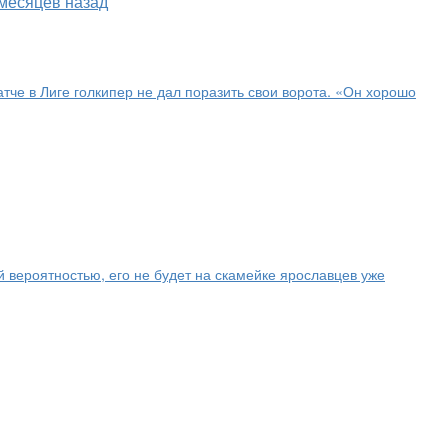
 месяцев назад
е в Лиге голкипер не дал поразить свои ворота. «Он хорошо
вероятностью, его не будет на скамейке ярославцев уже