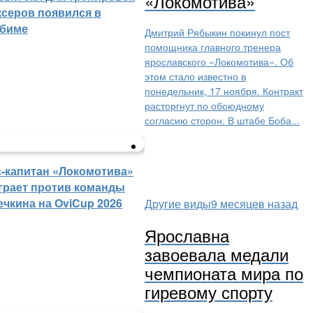
«Локомотива»
ксеров появился в
биме
Дмитрий Рябыкин покинул пост
помощника главного тренера
ярославского «Локомотива». Об
этом стало известно в
понедельник, 17 ноября. Контракт
расторгнут по обоюдному
согласию сторон. В штабе Боба...
с-капитан «Локомотива»
грает против команды
ечкина на OviCup 2026
Другие виды
9 месяцев назад
Ярославна
завоевала медали
чемпионата мира по
гиревому спорту