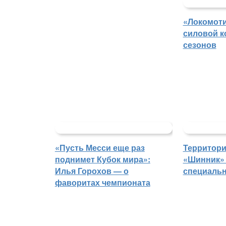
«Локомоти
силовой к
сезонов
«Пусть Месси еще раз
Территори
поднимет Кубок мира»:
«Шинник» 
Илья Горохов — о
специаль
фаворитах чемпионата