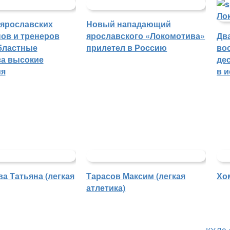
 ярославских
Новый нападающий
ов и тренеров
ярославского «Локомотива»
Дв
бластные
прилетел в Россию
во
а высокие
де
ия
в 
а Татьяна (легкая
Тарасов Максим (легкая
Хо
атлетика)