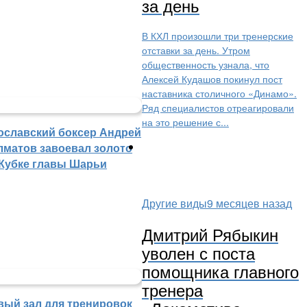
за день
В КХЛ произошли три тренерские
отставки за день. Утром
общественность узнала, что
Алексей Кудашов покинул пост
наставника столичного «Динамо».
Ряд специалистов отреагировали
на это решение с...
ославский боксер Андрей
лматов завоевал золото
 Кубке главы Шарьи
Другие виды
9 месяцев назад
Дмитрий Рябыкин
уволен с поста
помощника главного
тренера
вый зал для тренировок