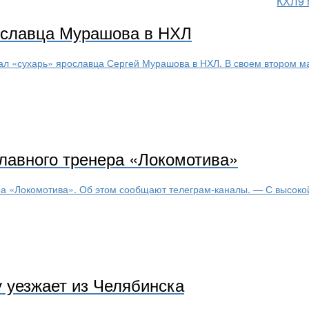
КХЛ
9
ославца Мурашова в НХЛ
«сухарь» ярославца Сергей Мурашова в НХЛ. В своем втором матч
лавного тренера «Локомотива»
а «Локомотива». Об этом сообщают телеграм-каналы. — С высокой 
у уезжает из Челябинска