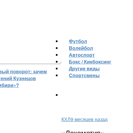
Футбол
Волейбол
Автоспорт
Бокс / Кикбоксинг
Другие виды
вый поворот: зачем
Cпортсмены
гений Кузнецов
ибири»?
КХЛ
9 месяцев назад
«Локомотив»