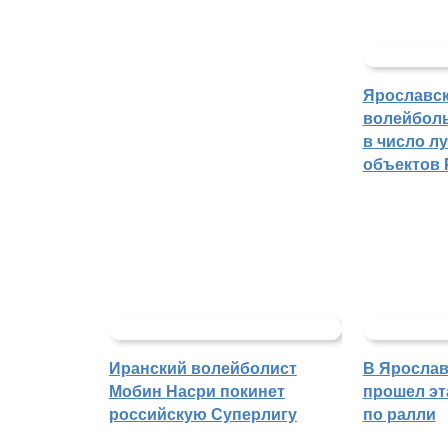
Ярославс
волейбол
в число л
объектов 
Иранский волейболист
В Ярослав
Мобин Насри покинет
прошел эт
российскую Суперлигу
по ралли