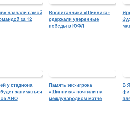
в» назвали самой
Воспитанники «Шинника»
Яр
омандой за 12
одержали уверенные
бу
победы в ЮФЛ
ма
ей у стадиона
Память экс-игрока
В 
будет заниматься
«Шинника» почтили на
фи
ное АНО
международном матче
пл