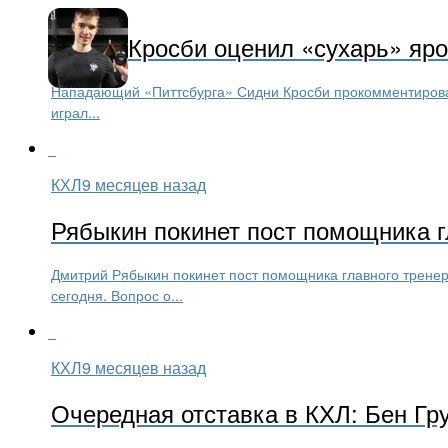
Сидни Кросби оценил «сухарь» яр
Нападающий «Питтсбурга» Сидни Кросби прокомментировал 
играл...
КХЛ
9 месяцев назад
Рябыкин покинет пост помощника г
Дмитрий Рябыкин покинет пост помощника главного тренер
сегодня. Вопрос о...
КХЛ
9 месяцев назад
Очередная отставка в КХЛ: Бен Гр