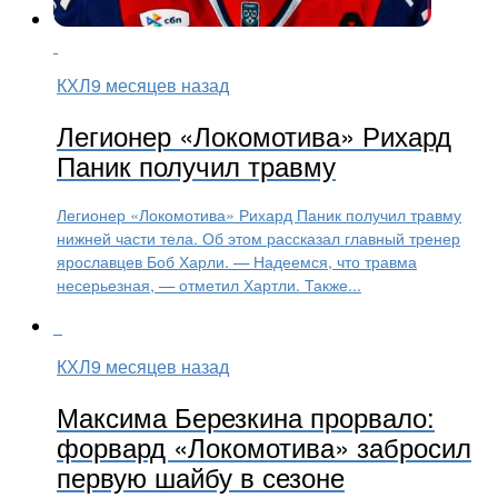
КХЛ
9 месяцев назад
Легионер «Локомотива» Рихард
Паник получил травму
Легионер «Локомотива» Рихард Паник получил травму
нижней части тела. Об этом рассказал главный тренер
ярославцев Боб Харли. — Надеемся, что травма
несерьезная, — отметил Хартли. Также...
КХЛ
9 месяцев назад
Максима Березкина прорвало:
форвард «Локомотива» забросил
первую шайбу в сезоне