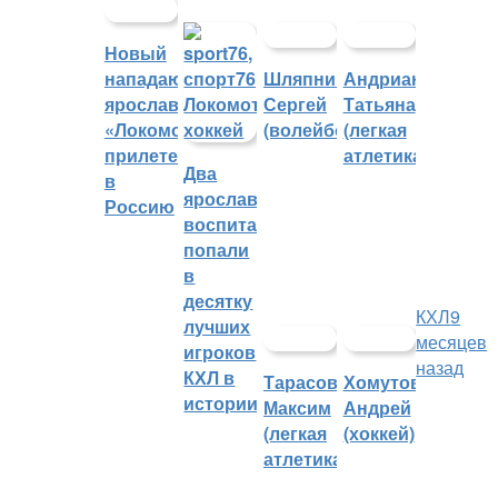
Новый
нападающий
Шляпников
Андрианова
ярославского
Сергей
Татьяна
«Локомотива»
(волейбол)
(легкая
прилетел
атлетика)
Два
в
ярославских
Россию
воспитанника
попали
в
десятку
КХЛ
9
лучших
месяцев
игроков
назад
КХЛ в
Тарасов
Хомутов
истории
Максим
Андрей
(легкая
(хоккей)
атлетика)