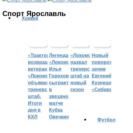
Спорт Ярославль
Хоккей
«Трактор»
Легенда
«Локомотив»
Новый
возвращает
«Локомотива»
назвал
поворот:
ветеранов,
Илья
тренерский
зачем
«Локомотив»
Горохов
штаб на
Евгений
объявил
сыграет
новый
Кузнецов
тренерский
в
сезон
«Сибири»?
штаб.
звездном
Итоги
матче
дня в
Кубка
КХЛ
Овечкина
Футбол