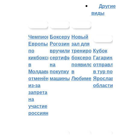
Другие
виды
Чемпионат
Боксеру
Новый
Европы
Рогозину
зал для
по
вручили
тренировок
Кубок
кикбоксингу
сертификат
боксеров
Гагарина
в
на
появился
отправляется
Молдавии
покупку
в
в тур по
отменён
машины
Любиме
Ярославской
из-за
области
запрета
на
участие
россиян