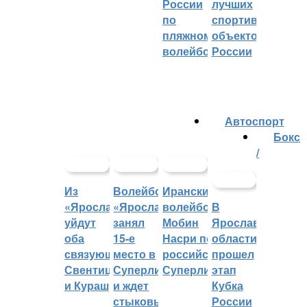
России
лучших
по
спортивных
пляжному
объектов
волейболу
России
Автоспорт
Бокс
/
Из
Волейбольный
Иранский
«Ярославича»
«Ярославич»
волейболист
В
уйдут
занял
Мобин
Ярославской
оба
15-е
Насри покинет
области
связующих:
место в
российскую
прошел
Свентицкис
Суперлиге
Суперлигу
этап
и Кураш
и ждет
Кубка
стыковых
России