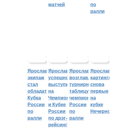
матчей
по
ралли
Ярославский
Ярославцы
Ярославцы
Ярославские
экипаж
успешно
возглавляют
картингисты
стал
выступили
турнирную
снова
обладателем
на
таблицу
первые
Кубка
Чемпионате
чемпионата
на
России
и Кубке
России
кубке
по
России
по
Нечерноземья
ралли
по дрэг-
ралли
рейсингу