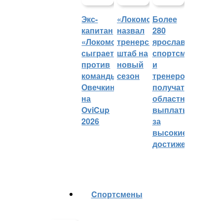
Экс-
«Локомотив»
Более
капитан
назвал
280
«Локомотива»
тренерский
ярославских
сыграет
штаб на
спортсменов
против
новый
и
команды
сезон
тренеров
Овечкина
получат
на
областные
OviCup
выплаты
2026
за
высокие
достижения
Cпортсмены