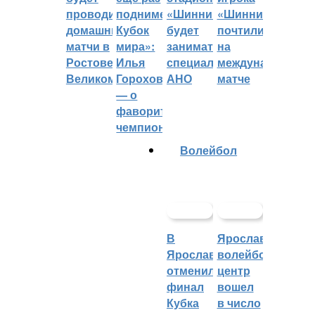
проводить
поднимет
«Шинник»
«Шинника»
домашние
Кубок
будет
почтили
матчи в
мира»:
заниматься
на
Ростове
Илья
специальное
международном
Великом
Горохов
АНО
матче
— о
фаворитах
чемпионата
Волейбол
В
Ярославский
Ярославле
волейбольный
отменили
центр
финал
вошел
Кубка
в число