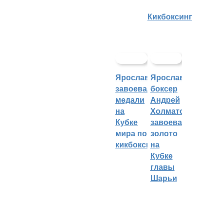
Кикбоксинг
Ярославцы
Ярославский
завоевали
боксер
медали
Андрей
на
Холматов
Кубке
завоевал
мира по
золото
кикбоксингу
на
Кубке
главы
Шарьи