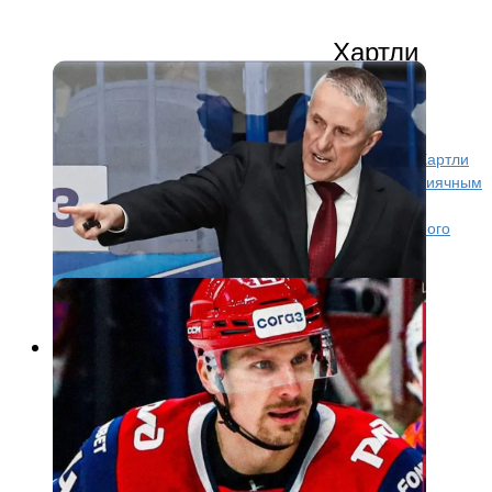
Хартли
обрадовался дебютному голу
Березкина в сезоне
Главный тренер ярославского «Локомотива» Боб Хартли
прокомментировал победу «Локомотива» над столиячным
«Спартаком». — Первый период был не самым
выразительным в нашем исполнении. Слишком много
играли у...