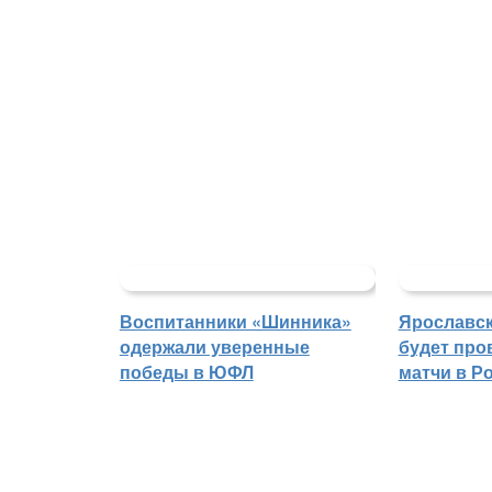
Воспитанники «Шинника»
Ярославс
одержали уверенные
будет про
победы в ЮФЛ
матчи в Р