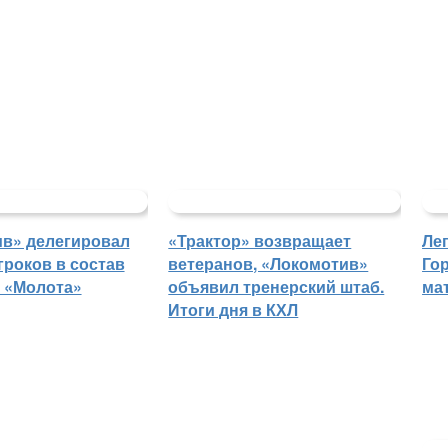
в» делегировал
«Трактор» возвращает
Ле
гроков в состав
ветеранов, «Локомотив»
Го
 «Молота»
объявил тренерский штаб.
ма
Итоги дня в КХЛ