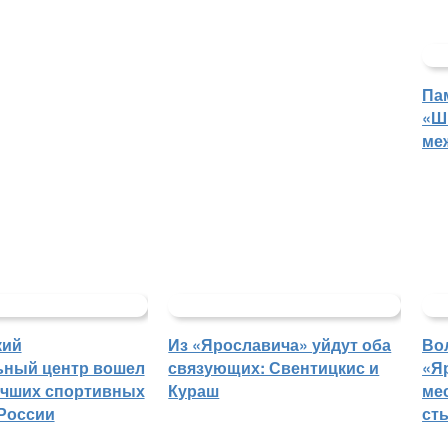
Па
«Ш
ме
кий
Из «Ярославича» уйдут оба
Во
ьный центр вошел
связующих: Свентицкис и
«Я
учших спортивных
Кураш
ме
России
ст