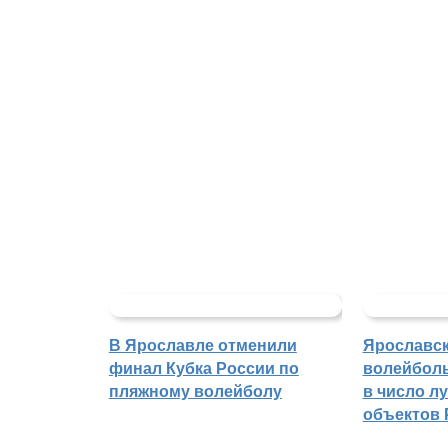
В Ярославле отменили
Ярославс
финал Кубка России по
волейбол
пляжному волейболу
в число л
объектов 