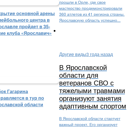
прошли в Орле, где свое
мастерство продемонстрировали
крытие основной арены
360 атлетов из 41 региона страны.
лейбольного центра в
Ярославскую область успешно...
ославле пройдет в 35-
тие клуба «Ярославич»
Другие виды
3 года назад
В Ярославской
области для
ветеранов СВО с
тяжелыми травмами
бок Гагарина
организуют занятия
равляется в тур по
адаптивным спортом
ославской области
В Ярославской области стартует
важный проект. Его организует