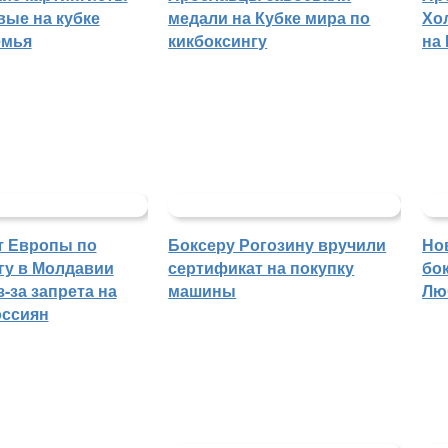
вые на кубке
медали на Кубке мира по
Хо
емья
кикбоксингу
на
т Европы по
Боксеру Рогозину вручили
Но
гу в Молдавии
сертификат на покупку
бо
-за запрета на
машины
Лю
оссиян