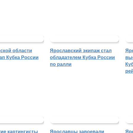
ской области
Ярославский экипаж стал
Яр
ап Кубка России
обладателем Кубка России
вы
по ралли
Куб
ре
ие картингисты
Ярославцы завоевали
Яр