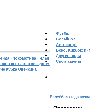
Футбол
Волейбол
Автоспорт
Бокс / Кикбоксинг
Другие виды
генда «Локомотива» Илья
Cпортсмены
рохов сыграет в звездном
тче Кубка Овечкина
Волейбол
3 года назад
«Ярославич»