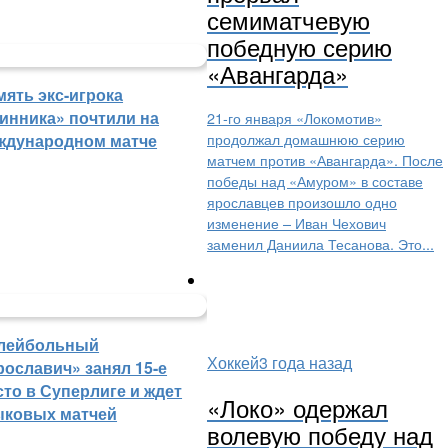
семиматчевую
победную серию
«Авангарда»
мять экс-игрока
инника» почтили на
21-го января «Локомотив»
продолжал домашнюю серию
ждународном матче
матчем против «Авангарда». После
победы над «Амуром» в составе
ярославцев произошло одно
изменение – Иван Чехович
заменил Даниила Тесанова. Это...
лейбольный
Хоккей
3 года назад
рославич» занял 15-е
сто в Суперлиге и ждет
«Локо» одержал
ыковых матчей
волевую победу над