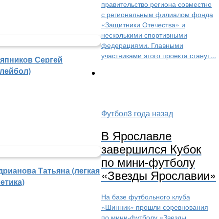
правительство региона совместно
с региональным филиалом фонда
«Защитники Отечества» и
несколькими спортивными
федерациями. Главными
участниками этого проекта станут...
япников Сергей
олейбол)
Футбол
3 года назад
В Ярославле
завершился Кубок
по мини-футболу
дрианова Татьяна (легкая
«Звезды Ярославии»
етика)
На базе футбольного клуба
«Шинник» прошли соревнования
по мини-футболу «Звезды