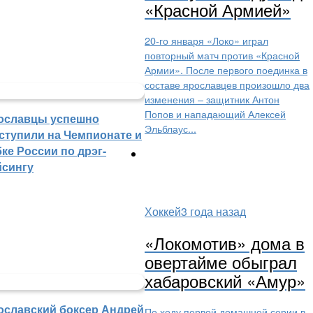
«Красной Армией»
20-го января «Локо» играл
повторный матч против «Красной
Армии». После первого поединка в
составе ярославцев произошло два
изменения – защитник Антон
Попов и нападающий Алексей
ославцы успешно
Эльблаус...
ступили на Чемпионате и
ке России по дрэг-
йсингу
Хоккей
3 года назад
«Локомотив» дома в
овертайме обыграл
хабаровский «Амур»
ославский боксер Андрей
По ходу первой домашней серии в