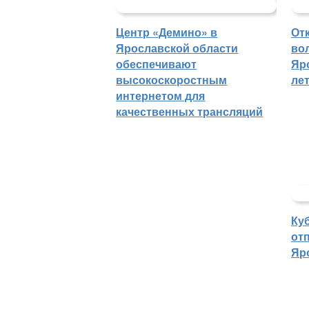
Центр «Демино» в
От
Ярославской области
во
обеспечивают
Яр
высокоскоростным
ле
интернетом для
качественных трансляций
Ку
отп
Яр