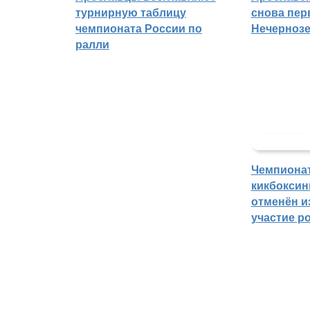
турнирную таблицу
снова пер
чемпионата России по
Нечерноз
ралли
Чемпиона
кикбоксин
отменён из
участие р