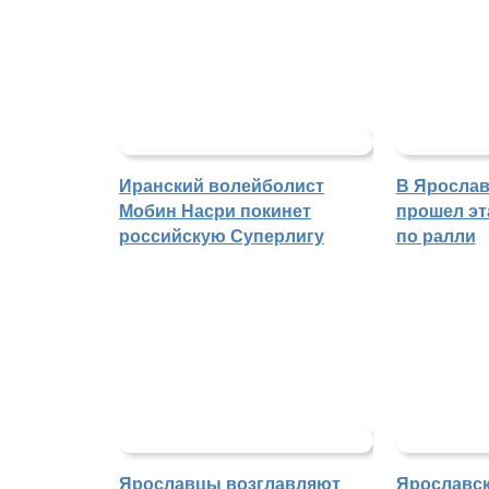
Иранский волейболист
В Ярослав
Мобин Насри покинет
прошел эт
российскую Суперлигу
по ралли
Ярославцы возглавляют
Ярославск