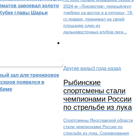
лматов завоевал золото
2024-м «Локомотив» перещёлкул
 Кубке главы Шарьи
тумблер на восток и в пятницу, 19-
го января, принимал на своей
площадке один из
дальневосточных клубов лиги...
Другие виды
3 года назад
вый зал для тренировок
Рыбинские
ксеров появился в
спортсмены стали
биме
чемпионами России
по стрельбе из лука
Спортсмены Ярославской области
стали чемпионами России по
стрельбе из лука. Соревнования