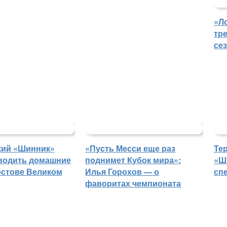
«Л
тр
се
кий «Шинник»
«Пусть Месси еще раз
Те
водить домашние
поднимет Кубок мира»:
«Ш
остове Великом
Илья Горохов — о
сп
фаворитах чемпионата