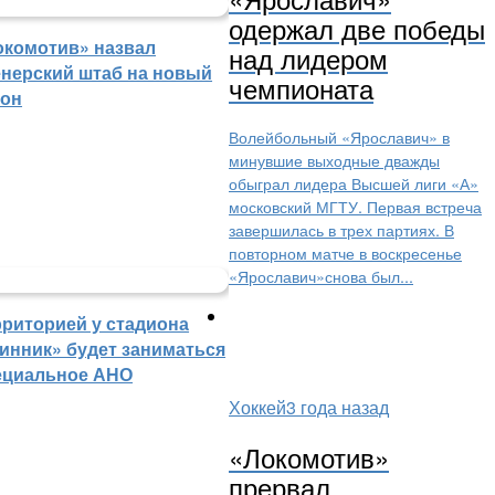
одержал две победы
окомотив» назвал
над лидером
енерский штаб на новый
чемпионата
зон
Волейбольный «Ярославич» в
минувшие выходные дважды
обыграл лидера Высшей лиги «А»
московский МГТУ. Первая встреча
завершилась в трех партиях. В
повторном матче в воскресенье
«Ярославич»снова был...
рриторией у стадиона
инник» будет заниматься
ециальное АНО
Хоккей
3 года назад
«Локомотив»
прервал