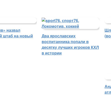
в» назвал
Шл
й штаб на новый
Два ярославских
(в
воспитанника попали в
десятку лучших игроков КХЛ
в истории
Ан
атл