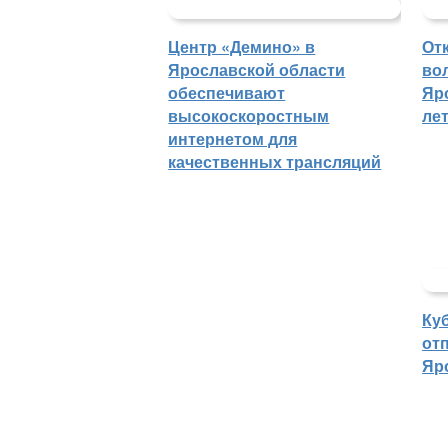
Центр «Демино» в
От
Ярославской области
во
обеспечивают
Яр
высокоскоростным
ле
интернетом для
качественных трансляций
Ку
отп
Яр