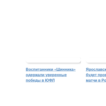
Воспитанники «Шинника»
Ярославс
одержали уверенные
будет про
победы в ЮФЛ
матчи в Р