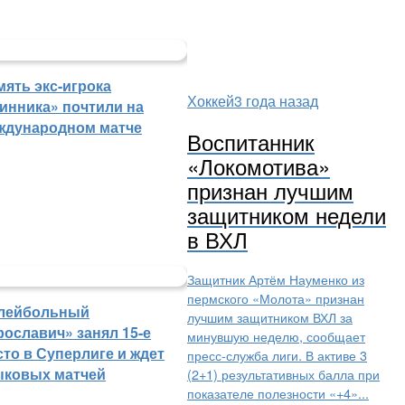
мять экс-игрока
Хоккей
3 года назад
инника» почтили на
ждународном матче
Воспитанник
«Локомотива»
признан лучшим
защитником недели
в ВХЛ
Защитник Артём Науменко из
пермского «Молота» признан
лейбольный
лучшим защитником ВХЛ за
рославич» занял 15-е
минувшую неделю, сообщает
сто в Суперлиге и ждет
пресс-служба лиги. В активе 3
ыковых матчей
(2+1) результативных балла при
показателе полезности «+4»...