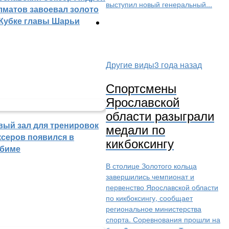
выступил новый генеральный...
лматов завоевал золото
 Кубке главы Шарьи
Другие виды
3 года назад
Спортсмены
Ярославской
области разыграли
вый зал для тренировок
медали по
ксеров появился в
кикбоксингу
биме
В столице Золотого кольца
завершились чемпионат и
первенство Ярославской области
по кикбоксингу, сообщает
региональное министерства
спорта. Соревнования прошли на