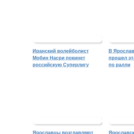
Иранский волейболист
В Ярослав
Мобин Насри покинет
прошел эт
российскую Суперлигу
по ралли
Ярославцы возглавляют
Ярославск