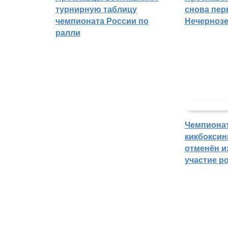
турнирную таблицу
снова пер
чемпионата России по
Нечерноз
ралли
Чемпиона
кикбоксин
отменён из
участие р