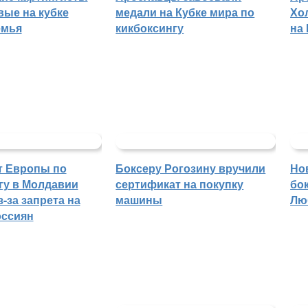
вые на кубке
медали на Кубке мира по
Хо
емья
кикбоксингу
на
т Европы по
Боксеру Рогозину вручили
Но
гу в Молдавии
сертификат на покупку
бо
-за запрета на
машины
Лю
оссиян