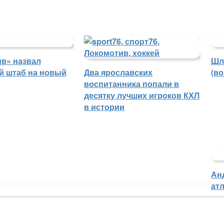
в» назвал
Шл
й штаб на новый
Два ярославских
(в
воспитанника попали в
десятку лучших игроков КХЛ
в истории
Ан
атл