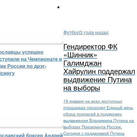
Футбол
3 года назад
Гендиректор ФК
ославцы успешно
«Шинник»
ступили на Чемпионате и
Галимджан
ке России по дрэг-
Хайрулин поддержал
йсингу
выдвижение Путина
на выборы
16 января на всех доступных
площадках проходит Единый день
сбора подписей в поддержку
выдвижения Владимира Путина на
выборах Президента России.
Сегодня с поддержкой Путина
ославский боксер Андрей