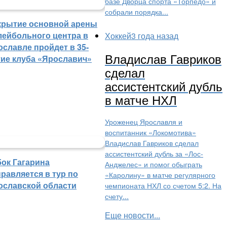
базе Дворца спорта «Торпедо» и
собрали порядка...
крытие основной арены
лейбольного центра в
Хоккей
3 года назад
ославле пройдет в 35-
Владислав Гавриков
тие клуба «Ярославич»
сделал
ассистентский дубль
в матче НХЛ
Уроженец Ярославля и
воспитанник «Локомотива»
Владислав Гавриков сделал
ассистентский дубль за «Лос-
бок Гагарина
Анджелес» и помог обыграть
равляется в тур по
«Каролину» в матче регулярного
ославской области
чемпионата НХЛ со счетом 5:2. На
счету...
Еще новости...