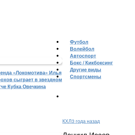
Футбол
Волейбол
Автоспорт
Бокс / Кикбоксинг
Другие виды
генда «Локомотива» Илья
Cпортсмены
рохов сыграет в звездном
тче Кубка Овечкина
КХЛ
3 года назад
Даниил Исаев