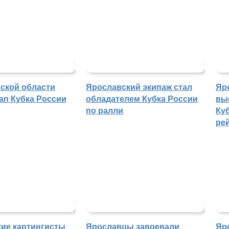
ской области
Ярославский экипаж стал
Яр
ап Кубка России
обладателем Кубка России
вы
по ралли
Куб
ре
ие картингисты
Ярославцы завоевали
Яр