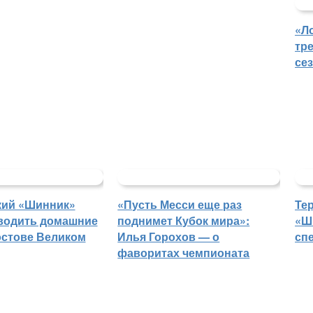
«Л
тр
се
кий «Шинник»
«Пусть Месси еще раз
Те
водить домашние
поднимет Кубок мира»:
«Ш
остове Великом
Илья Горохов — о
сп
фаворитах чемпионата