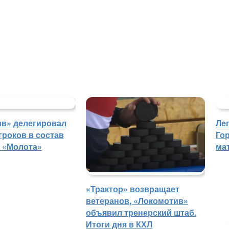
в» делегировал
Ле
гроков в состав
Го
 «Молота»
ма
«Трактор» возвращает
ветеранов, «Локомотив»
объявил тренерский штаб.
Итоги дня в КХЛ