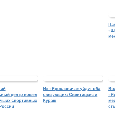
Па
«Ш
ме
кий
Из «Ярославича» уйдут оба
Во
ьный центр вошел
связующих: Свентицкис и
«Я
учших спортивных
Кураш
ме
России
ст