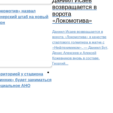
возвращается в
окомотив» назвал
ворота
енерский штаб на новый
«Локомотива»
зон
Даниил Исаев возвращается в
ворота «Локомотива» в качестве
стартового голкипера в матче с
«Нефтехимиком». — Даниил Бут,
Денис Алексеев и Алексей
Кожевников вновь в составе.
Георгий...
рриторией у стадиона
инник» будет заниматься
ециальное АНО