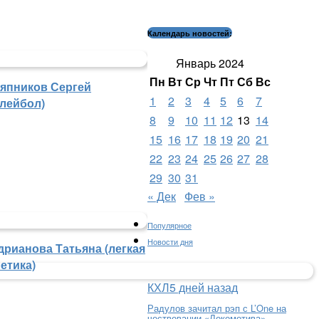
Календарь новостей:
Январь 2024
Пн
Вт
Ср
Чт
Пт
Сб
Вс
япников Сергей
1
2
3
4
5
6
7
олейбол)
8
9
10
11
12
13
14
15
16
17
18
19
20
21
22
23
24
25
26
27
28
29
30
31
« Дек
Фев »
Популярное
Новости дня
дрианова Татьяна (легкая
етика)
КХЛ
5 дней назад
Радулов зачитал рэп с L’One на
чествовании «Локомотива»