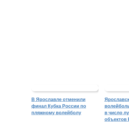
В Ярославле отменили
Ярославс
финал Кубка России по
волейбол
пляжному волейболу
в число л
объектов 