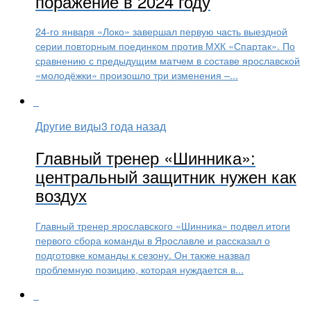
поражение в 2024 году
24-го января «Локо» завершал первую часть выездной
серии повторным поединком против МХК «Спартак». По
сравнению с предыдущим матчем в составе ярославской
«молодёжки» произошло три изменения –...
Другие виды
3 года назад
Главный тренер «Шинника»:
центральный защитник нужен как
воздух
Главный тренер ярославского «Шинника» подвел итоги
первого сбора команды в Ярославле и рассказал о
подготовке команды к сезону. Он также назвал
проблемную позицию, которая нуждается в...