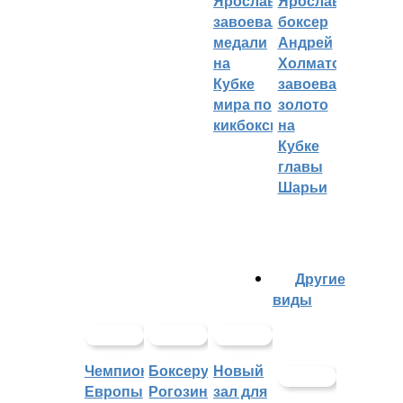
Ярославцы
Ярославский
завоевали
боксер
медали
Андрей
на
Холматов
Кубке
завоевал
мира по
золото
кикбоксингу
на
Кубке
главы
Шарьи
Другие
виды
Чемпионат
Боксеру
Новый
Европы
Рогозину
зал для