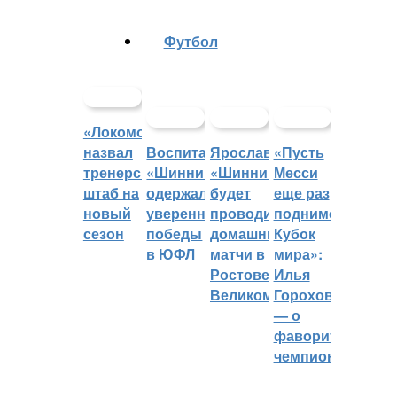
Футбол
«Локомотив»
назвал
Воспитанники
Ярославский
«Пусть
тренерский
«Шинника»
«Шинник»
Месси
штаб на
одержали
будет
еще раз
новый
уверенные
проводить
поднимет
сезон
победы
домашние
Кубок
в ЮФЛ
матчи в
мира»:
Ростове
Илья
Великом
Горохов
— о
фаворитах
чемпионата