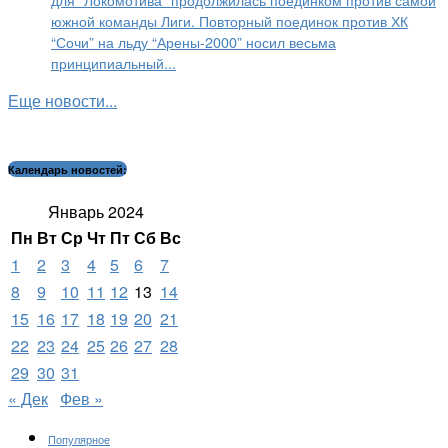
южной команды Лиги. Повторный поединок против ХК
“Сочи” на льду “Арены-2000” носил весьма
принципиальный...
Еще новости...
Календарь новостей:
Январь 2024
Пн
Вт
Ср
Чт
Пт
Сб
Вс
1
2
3
4
5
6
7
8
9
10
11
12
13
14
15
16
17
18
19
20
21
22
23
24
25
26
27
28
29
30
31
« Дек
Фев »
Популярное