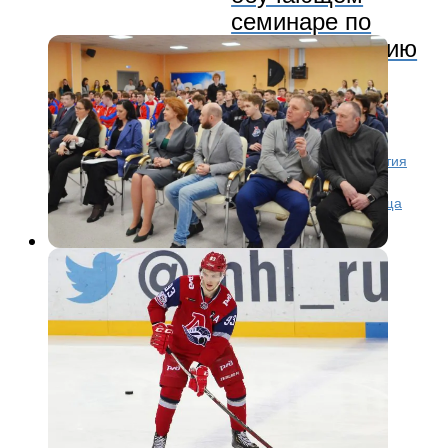
семинаре по
взаимодействию
со СМИ
В Ярославле состоялась обучающий семинар для
хоккеистов «Репутация спортсмена.Эффективное
взаиможействие со СМИ». Участниками мероприятия
стали более 150 молодых спортсменов системы
«Локомотив» и студентов Государственного училища
олимпийского...