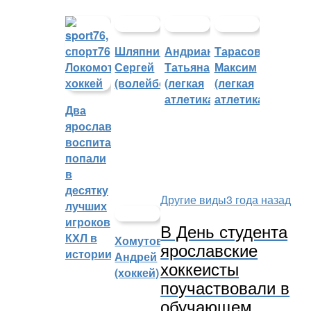
Шляпников
Андрианова
Тарасов
Сергей
Татьяна
Максим
(волейбол)
(легкая
(легкая
атлетика)
атлетика)
Два
ярославских
воспитанника
попали
в
десятку
Другие виды
3 года назад
лучших
игроков
В День студента
КХЛ в
Хомутов
ярославские
истории
Андрей
хоккеисты
(хоккей)
поучаствовали в
обучающем