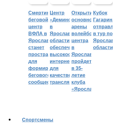
Смертин:
Центр
Открытие
Кубок
беговой
«Демино»
основной
Гагарина
центр
в
арены
отправляется
ВФЛА в
Ярославской
волейбольного
в тур по
Ярославле
области
центра
Ярославской
станет
обеспечивают
в
области
пространством
высокоскоростным
Ярославле
для
интернетом
пройдет
формирования
для
в 35-
бегового
качественных
летие
сообщества
трансляций
клуба
«Ярославич»
Cпортсмены