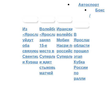
Автоспорт
Бокс
/
Из
Волейбольный
Иранский
«Ярославича»
«Ярославич»
волейболист
В
уйдут
занял
Мобин
Ярославской
оба
15-е
Насри покинет
области
связующих:
место в
российскую
прошел
Свентицкис
Суперлиге
Суперлигу
этап
и Кураш
и ждет
Кубка
стыковых
России
матчей
по
ралли