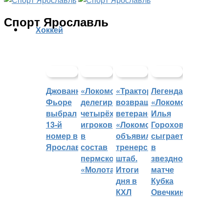
Спорт Ярославль
Хоккей
Джованни
«Локомотив»
«Трактор»
Легенда
Фьоре
делегировал
возвращает
«Локомотива»
выбрал
четырёх
ветеранов,
Илья
13-й
игроков
«Локомотив»
Горохов
номер в
в
объявил
сыграет
Ярославле
состав
тренерский
в
пермского
штаб.
звездном
«Молота»
Итоги
матче
дня в
Кубка
КХЛ
Овечкина