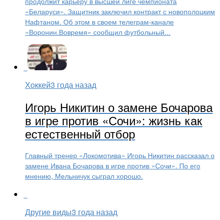
продолжит карьеру в высшей лиге чемпионата
«Беларуси». Защитник заключил контракт с новополоцким
Нафтаном. Об этом в своем телеграм-канале
«Воронин.Вовремя» сообщил футбольный...
Хоккей
3 года назад
Игорь Никитин о замене Бочарова
в игре против «Сочи»: жизнь как
естественный отбор
Главный тренер «Локомотива» Игорь Никитин рассказал о
замене Ивана Бочарова в игре против «Сочи». По его
мнению, Мельничук сыграл хорошо.
Другие виды
3 года назад