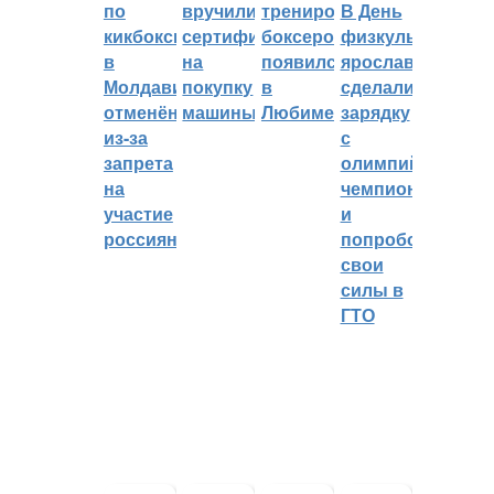
по
вручили
тренировок
В День
кикбоксингу
сертификат
боксеров
физкультурника
в
на
появился
ярославцы
Молдавии
покупку
в
сделали
отменён
машины
Любиме
зарядку
из-за
с
запрета
олимпийским
на
чемпионом
участие
и
россиян
попробовали
свои
силы в
ГТО