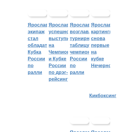
Ярославский
Ярославцы
Ярославцы
Ярославские
экипаж
успешно
возглавляют
картингисты
стал
выступили
турнирную
снова
обладателем
на
таблицу
первые
Кубка
Чемпионате
чемпионата
на
России
и Кубке
России
кубке
по
России
по
Нечерноземья
ралли
по дрэг-
ралли
рейсингу
Кикбоксинг