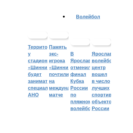
Волейбол
Территорией
Память
у
экс-
В
Ярославский
стадиона
игрока
Ярославле
волейбольный
«Шинник»
«Шинника»
отменили
центр
будет
почтили
финал
вошел
заниматься
на
Кубка
в число
специальное
международном
России
лучших
АНО
матче
по
спортивных
пляжному
объектов
волейболу
России