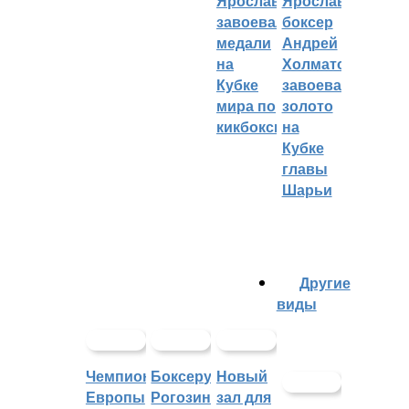
Ярославцы
Ярославский
завоевали
боксер
медали
Андрей
на
Холматов
Кубке
завоевал
мира по
золото
кикбоксингу
на
Кубке
главы
Шарьи
Другие
виды
Чемпионат
Боксеру
Новый
Европы
Рогозину
зал для