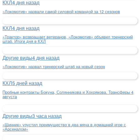
КХЛ
4 дня назад
«Локомотив» назвали самой силовой командой за 12 сезонов
КХЛ
4 дня назад
«Трактор» возвращает ветеранов, «Локомотив» объявил тренерский
штаб. Итоги дня в КХЛ
Другие виды
4 дня назад
«Локомотив» назвал тренерский штаб на новый сезон
КХЛ
5 дней назад
Пробные контракты Бокуна, Солянникова и Хохрякова. Трансферы 4
августа
Другие виды
3 часа назад
«Шинник» упустил преимущество в два мяча в домашней игре с
«Арсеналом»