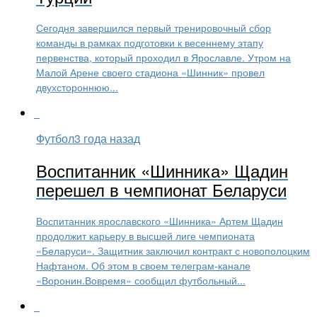
Сегодня завершился первый тренировочный сбор
команды в рамках подготовки к весеннему этапу
первенства, который проходил в Ярославле. Утром на
Малой Арене своего стадиона «Шинник» провел
двухстороннюю...
Футбол
3 года назад
Воспитанник «Шинника» Щадин
перешел в чемпионат Беларуси
Воспитанник ярославского «Шинника» Артем Щадин
продолжит карьеру в высшей лиге чемпионата
«Беларуси». Защитник заключил контракт с новополоцким
Нафтаном. Об этом в своем телеграм-канале
«Воронин.Вовремя» сообщил футбольный...