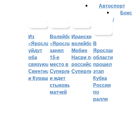
Автоспорт
Бокс
/
Из
Волейбольный
Иранский
«Ярославича»
«Ярославич»
волейболист
В
уйдут
занял
Мобин
Ярославской
оба
15-е
Насри покинет
области
связующих:
место в
российскую
прошел
Свентицкис
Суперлиге
Суперлигу
этап
и Кураш
и ждет
Кубка
стыковых
России
матчей
по
ралли