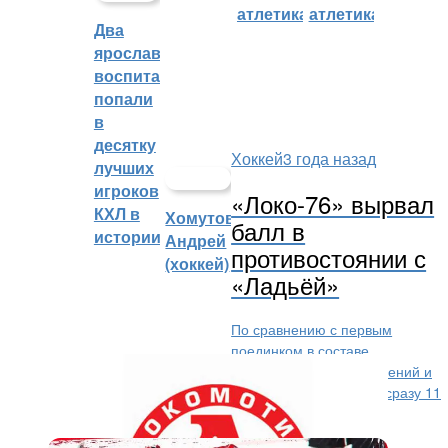
атлетика)
атлетика)
Два
ярославских
воспитанника
попали
в
десятку
Хоккей
3 года назад
лучших
игроков
«Локо-76» вырвал
КХЛ в
Хомутов
балл в
истории
Андрей
противостоянии с
(хоккей)
«Ладьёй»
По сравнению с первым
поединком в составе
ярославцев произошло большое количество изменений и
перестановок – в общей сложности в заявке было сразу 11
новых хоккеистов, включая...