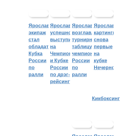
Ярославский
Ярославцы
Ярославцы
Ярославские
экипаж
успешно
возглавляют
картингисты
стал
выступили
турнирную
снова
обладателем
на
таблицу
первые
Кубка
Чемпионате
чемпионата
на
России
и Кубке
России
кубке
по
России
по
Нечерноземья
ралли
по дрэг-
ралли
рейсингу
Кикбоксинг