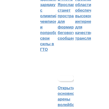
зарядку
Ярославле
области
с
станет
обеспечивают
олимпийским
пространством
высокоскорост
чемпионом
для
интернетом
и
формирования
для
попробовали
бегового
качественных
свои
сообщества
трансляций
силы в
ГТО
Открытие
основной
арены
волейбольного