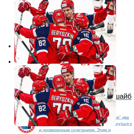
Хоккей
3 года назад
«Локомотив» пропустил пять шайб
от минского «Динамо»
После досадной осечки в домашней встрече с “Сочи” два
дня назад тренерский штаб ярославцев решил вернуться к
привычным и проверенным сочетаниям. Этим и