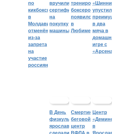
по
вручили
тренировок
«Шинник»
кикбоксингу
сертификат
боксеров
упустил
в
на
появился
преимущество
Молдавии
покупку
в
в два
отменён
машины
Любиме
мяча в
из-за
домашней
запрета
игре с
на
«Арсеналом»
участие
россиян
В День
Смертин:
Центр
физкультурника
беговой
«Демино»
ярославцы
центр
в
сделали
ВФЛА в
Ярославской