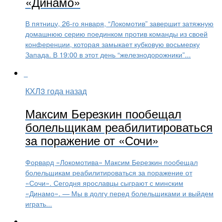
«Динамо»
В пятницу, 26-го января, “Локомотив” завершит затяжную
домашнюю серию поединком против команды из своей
конференции, которая замыкает кубковую восьмерку
Запада. В 19:00 в этот день “железнодорожники”...
КХЛ
3 года назад
Максим Березкин пообещал
болельщикам реабилитироваться
за поражение от «Сочи»
Форвард «Локомотива» Максим Березкин пообещал
болельщикам реабилитироваться за поражение от
«Сочи». Сегодня ярославцы сыграют с минским
«Динамо». — Мы в долгу перед болельщиками и выйдем
играть...