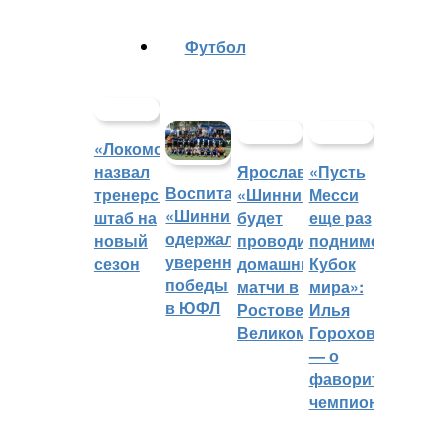
Футбол
«Локомотив»
назвал
Ярославский
«Пусть
Воспитанники
тренерский
«Шинник»
Месси
«Шинника»
штаб на
будет
еще раз
одержали
новый
проводить
поднимет
уверенные
сезон
домашние
Кубок
победы
матчи в
мира»:
в ЮФЛ
Ростове
Илья
Великом
Горохов
— о
фаворитах
чемпионата