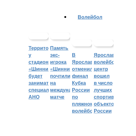
Волейбол
Территорией
Память
у
экс-
В
Ярославский
стадиона
игрока
Ярославле
волейбольный
«Шинник»
«Шинника»
отменили
центр
будет
почтили
финал
вошел
заниматься
на
Кубка
в число
специальное
международном
России
лучших
АНО
матче
по
спортивных
пляжному
объектов
волейболу
России