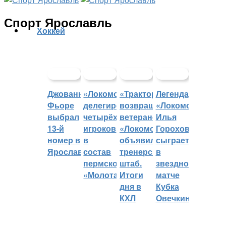
Спорт Ярославль
Хоккей
Джованни
«Локомотив»
«Трактор»
Легенда
Фьоре
делегировал
возвращает
«Локомотива»
выбрал
четырёх
ветеранов,
Илья
13-й
игроков
«Локомотив»
Горохов
номер в
в
объявил
сыграет
Ярославле
состав
тренерский
в
пермского
штаб.
звездном
«Молота»
Итоги
матче
дня в
Кубка
КХЛ
Овечкина