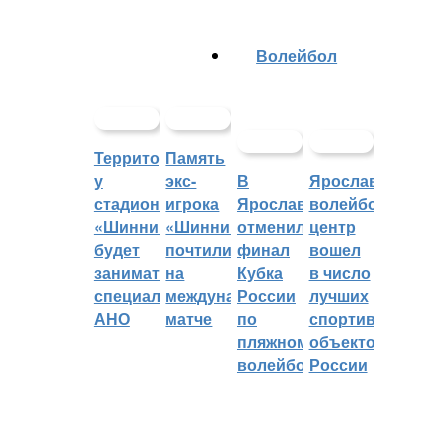
Волейбол
Территорией
Память
у
экс-
В
Ярославский
стадиона
игрока
Ярославле
волейбольный
«Шинник»
«Шинника»
отменили
центр
будет
почтили
финал
вошел
заниматься
на
Кубка
в число
специальное
международном
России
лучших
АНО
матче
по
спортивных
пляжному
объектов
волейболу
России