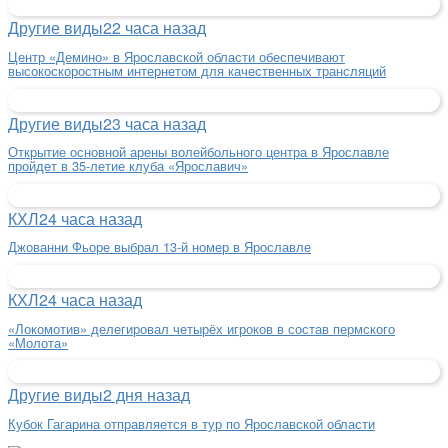
Другие виды
22 часа назад
Центр «Демино» в Ярославской области обеспечивают
высокоскоростным интернетом для качественных трансляций
Другие виды
23 часа назад
Открытие основной арены волейбольного центра в Ярославле
пройдет в 35-летие клуба «Ярославич»
КХЛ
24 часа назад
Джованни Фьоре выбрал 13-й номер в Ярославле
КХЛ
24 часа назад
«Локомотив» делегировал четырёх игроков в состав пермского
«Молота»
Другие виды
2 дня назад
Кубок Гагарина отправляется в тур по Ярославской области