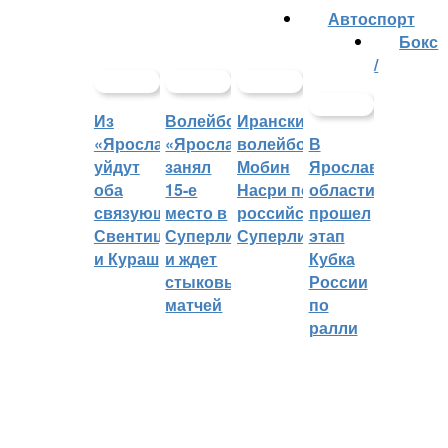
Автоспорт
Бокс
/
Из
Волейбольный
Иранский
«Ярославича»
«Ярославич»
волейболист
В
уйдут
занял
Мобин
Ярославской
оба
15-е
Насри покинет
области
связующих:
место в
российскую
прошел
Свентицкис
Суперлиге
Суперлигу
этап
и Кураш
и ждет
Кубка
стыковых
России
матчей
по
ралли