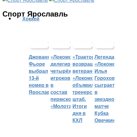
Спорт Ярославль
Хоккей
Джованни
«Локомотив»
«Трактор»
Легенда
Фьоре
делегировал
возвращает
«Локомотива»
выбрал
четырёх
ветеранов,
Илья
13-й
игроков
«Локомотив»
Горохов
номер в
в
объявил
сыграет
Ярославле
состав
тренерский
в
пермского
штаб.
звездном
«Молота»
Итоги
матче
дня в
Кубка
КХЛ
Овечкина