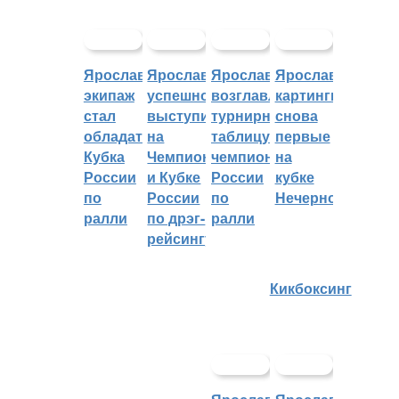
Ярославский
Ярославцы
Ярославцы
Ярославские
экипаж
успешно
возглавляют
картингисты
стал
выступили
турнирную
снова
обладателем
на
таблицу
первые
Кубка
Чемпионате
чемпионата
на
России
и Кубке
России
кубке
по
России
по
Нечерноземья
ралли
по дрэг-
ралли
рейсингу
Кикбоксинг