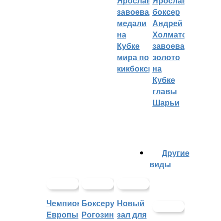
Ярославцы
Ярославский
завоевали
боксер
медали
Андрей
на
Холматов
Кубке
завоевал
мира по
золото
кикбоксингу
на
Кубке
главы
Шарьи
Другие
виды
Чемпионат
Боксеру
Новый
Европы
Рогозину
зал для