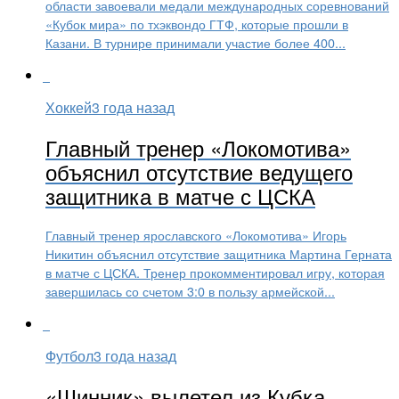
области завоевали медали международных соревнований
«Кубок мира» по тхэквондо ГТФ, которые прошли в
Казани. В турнире принимали участие более 400...
Хоккей
3 года назад
Главный тренер «Локомотива»
объяснил отсутствие ведущего
защитника в матче с ЦСКА
Главный тренер ярославского «Локомотива» Игорь
Никитин объяснил отсутствие защитника Мартина Герната
в матче с ЦСКА. Тренер прокомментировал игру, которая
завершилась со счетом 3:0 в пользу армейской...
Футбол
3 года назад
«Шинник» вылетел из Кубка