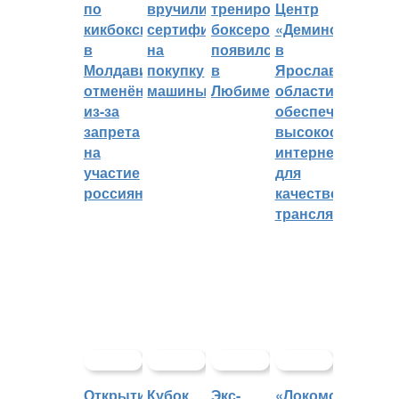
по
вручили
тренировок
Центр
кикбоксингу
сертификат
боксеров
«Демино»
в
на
появился
в
Молдавии
покупку
в
Ярославской
отменён
машины
Любиме
области
из-за
обеспечивают
запрета
высокоскорост
на
интернетом
участие
для
россиян
качественных
трансляций
Открытие
Кубок
Экс-
«Локомотив»