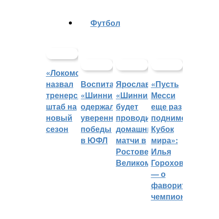
Футбол
«Локомотив»
назвал
Воспитанники
Ярославский
«Пусть
тренерский
«Шинника»
«Шинник»
Месси
штаб на
одержали
будет
еще раз
новый
уверенные
проводить
поднимет
сезон
победы
домашние
Кубок
в ЮФЛ
матчи в
мира»:
Ростове
Илья
Великом
Горохов
— о
фаворитах
чемпионата