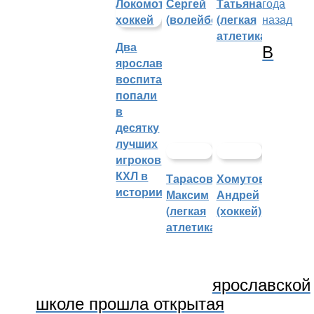
Сергей
Татьяна
года
(волейбол)
(легкая
назад
атлетика)
В
Два
ярославских
воспитанника
попали
в
десятку
лучших
игроков
КХЛ в
Тарасов
Хомутов
истории
Максим
Андрей
(легкая
(хоккей)
атлетика)
ярославской
школе прошла открытая