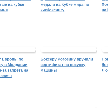
вые на кубке
медали на Кубке мира по
Хо
емья
кикбоксингу
на
т Европы по
Боксеру Рогозину вручили
Но
гу в Молдавии
сертификат на покупку
бо
-за запрета на
машины
Лю
оссиян