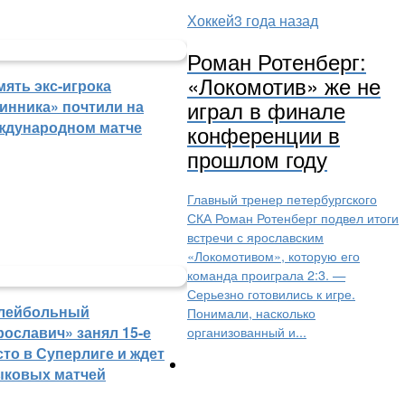
Хоккей
3 года назад
Роман Ротенберг:
«Локомотив» же не
мять экс-игрока
играл в финале
инника» почтили на
ждународном матче
конференции в
прошлом году
Главный тренер петербургского
СКА Роман Ротенберг подвел итоги
встречи с ярославским
«Локомотивом», которую его
команда проиграла 2:3. —
Серьезно готовились к игре.
лейбольный
Понимали, насколько
рославич» занял 15-е
организованный и...
сто в Суперлиге и ждет
ыковых матчей