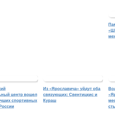
Па
«Ш
ме
кий
Из «Ярославича» уйдут оба
Во
ьный центр вошел
связующих: Свентицкис и
«Я
учших спортивных
Кураш
ме
России
ст