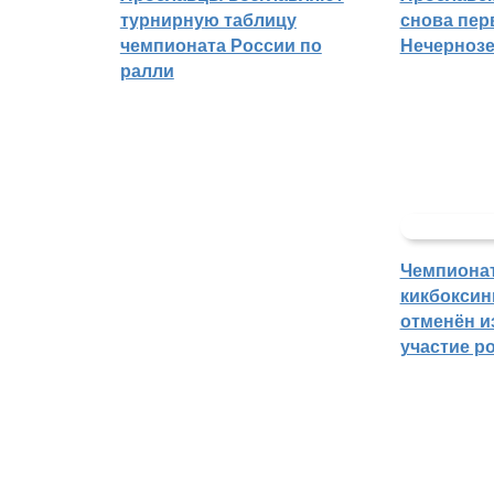
турнирную таблицу
снова пер
чемпионата России по
Нечерноз
ралли
Чемпиона
кикбоксин
отменён из
участие р