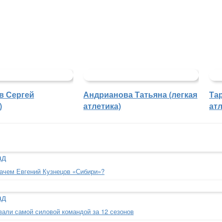
в Сергей
Андрианова Татьяна (легкая
Та
)
атлетика)
атл
ад
зачем Евгений Кузнецов «Сибири»?
ад
вали самой силовой командой за 12 сезонов