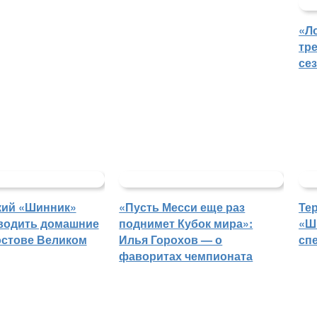
«Л
тр
се
кий «Шинник»
«Пусть Месси еще раз
Те
водить домашние
поднимет Кубок мира»:
«Ш
остове Великом
Илья Горохов — о
сп
фаворитах чемпионата