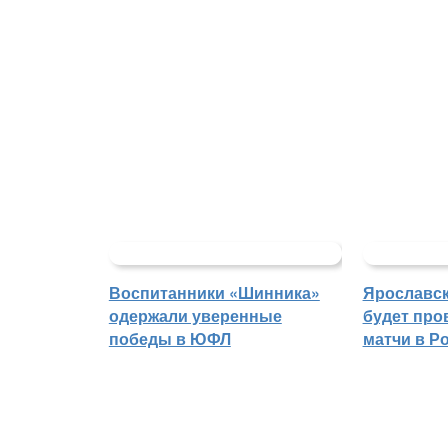
Воспитанники «Шинника»
Ярославс
одержали уверенные
будет про
победы в ЮФЛ
матчи в Р