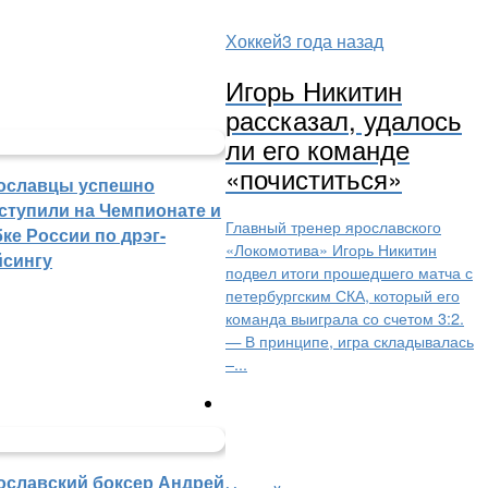
Хоккей
3 года назад
Игорь Никитин
рассказал, удалось
ли его команде
«почиститься»
ославцы успешно
ступили на Чемпионате и
Главный тренер ярославского
ке России по дрэг-
«Локомотива» Игорь Никитин
йсингу
подвел итоги прошедшего матча с
петербургским СКА, который его
команда выиграла со счетом 3:2.
— В принципе, игра складывалась
–...
ославский боксер Андрей