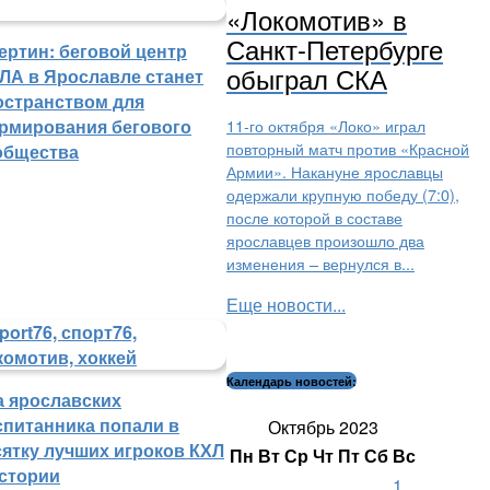
«Локомотив» в
Санкт-Петербурге
ертин: беговой центр
обыграл СКА
ЛА в Ярославле станет
остранством для
рмирования бегового
11-го октября «Локо» играл
повторный матч против «Красной
общества
Армии». Накануне ярославцы
одержали крупную победу (7:0),
после которой в составе
ярославцев произошло два
изменения – вернулся в...
Еще новости...
Календарь новостей:
а ярославских
спитанника попали в
Октябрь 2023
сятку лучших игроков КХЛ
Пн
Вт
Ср
Чт
Пт
Сб
Вс
истории
1