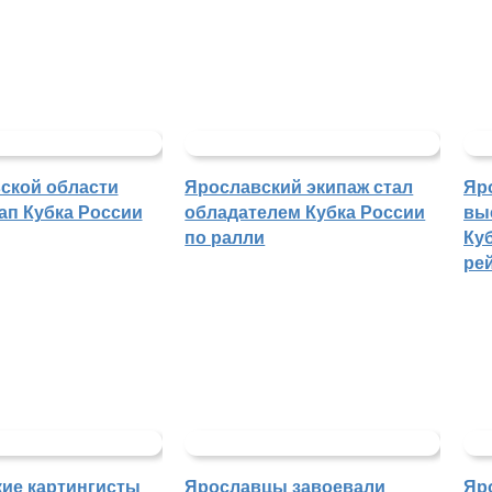
ской области
Ярославский экипаж стал
Яр
ап Кубка России
обладателем Кубка России
вы
по ралли
Куб
ре
ие картингисты
Ярославцы завоевали
Яр