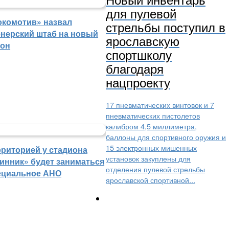
для пулевой
окомотив» назвал
стрельбы поступил в
енерский штаб на новый
ярославскую
зон
спортшколу
благодаря
нацпроекту
17 пневматических винтовок и 7
пневматических пистолетов
калибром 4,5 миллиметра,
баллоны для спортивного оружия и
15 электронных мишенных
рриторией у стадиона
установок закуплены для
инник» будет заниматься
отделения пулевой стрельбы
ециальное АНО
ярославской спортивной...