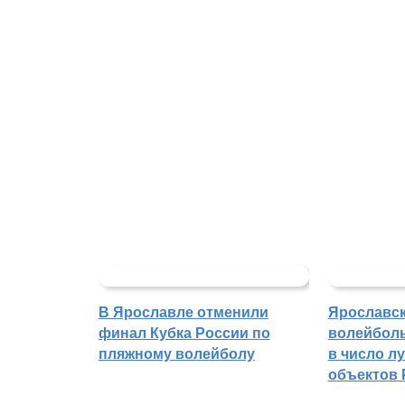
В Ярославле отменили
Ярославс
финал Кубка России по
волейбол
пляжному волейболу
в число л
объектов 