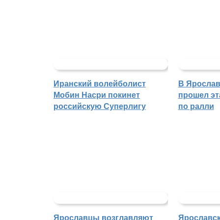
Иранский волейболист
В Ярослав
Мобин Насри покинет
прошел эт
российскую Суперлигу
по ралли
Ярославцы возглавляют
Ярославск