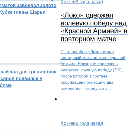
Хоккей
3 года назад
лматов завоевал золото
 Кубке главы Шарьи
«Локо» одержал
волевую победу над
«Красной Армией» в
повторном матче
11-го октября «Локо» играл
повторный матч против «Красной
Армии». Накануне ярославцы
одержали крупную победу (7:0),
вый зал для тренировок
после которой в составе
ксеров появился в
ярославцев произошло два
биме
изменения – вернулся в...
Хоккей
3 года назад