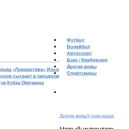
Футбол
Волейбол
Автоспорт
Бокс / Кикбоксинг
Другие виды
генда «Локомотива» Илья
Cпортсмены
рохов сыграет в звездном
тче Кубка Овечкина
Другие виды
3 года назад
Новый инвентарь