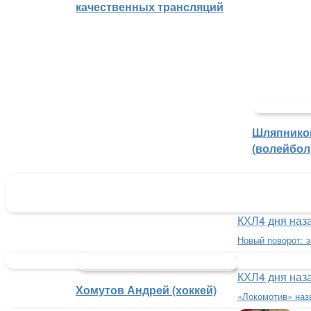
качественных трансляций
Шляпнико
(волейбол
КХЛ
4 дня наз
Новый поворот: 
КХЛ
4 дня наз
Хомутов Андрей (хоккей)
«Локомотив» наз