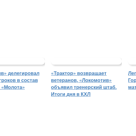
в» делегировал
«Трактор» возвращает
Ле
гроков в состав
ветеранов, «Локомотив»
Го
 «Молота»
объявил тренерский штаб.
ма
Итоги дня в КХЛ