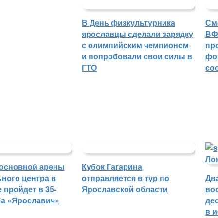
В День физкультурника
См
ярославцы сделали зарядку
ВФ
с олимпийским чемпионом
пр
и попробовали свои силы в
фо
ГТО
со
основной арены
Кубок Гагарина
ного центра в
отправляется в тур по
Дв
 пройдет в 35-
Ярославской области
во
ба «Ярославич»
де
в 