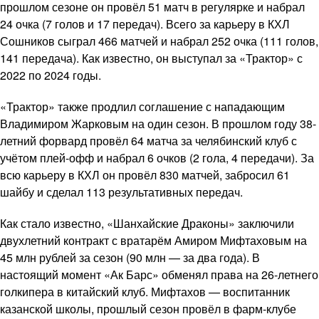
прошлом сезоне он провёл 51 матч в регулярке и набрал
24 очка (7 голов и 17 передач). Всего за карьеру в КХЛ
Сошников сыграл 466 матчей и набрал 252 очка (111 голов,
141 передача). Как известно, он выступал за «Трактор» с
2022 по 2024 годы.
«Трактор» также продлил соглашение с нападающим
Владимиром Жарковым на один сезон. В прошлом году 38-
летний форвард провёл 64 матча за челябинский клуб с
учётом плей-офф и набрал 6 очков (2 гола, 4 передачи). За
всю карьеру в КХЛ он провёл 830 матчей, забросил 61
шайбу и сделал 113 результативных передач.
Как стало известно, «Шанхайские Драконы» заключили
двухлетний контракт с вратарём Амиром Мифтаховым на
45 млн рублей за сезон (90 млн — за два года). В
настоящий момент «Ак Барс» обменял права на 26-летнего
голкипера в китайский клуб. Мифтахов — воспитанник
казанской школы, прошлый сезон провёл в фарм-клубе