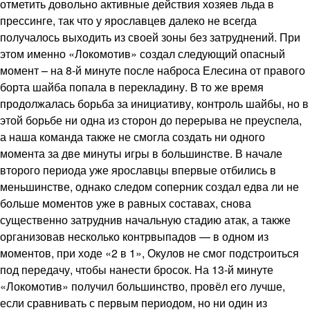
отметить довольно активные действия хозяев льда в
прессинге, так что у ярославцев далеко не всегда
получалось выходить из своей зоны без затруднений. При
этом именно «Локомотив» создал следующий опасный
момент – на 8-й минуте после наброса Елесина от правого
борта шайба попала в перекладину. В то же время
продолжалась борьба за инициативу, контроль шайбы, но в
этой борьбе ни одна из сторон до перерыва не преуспела,
а наша команда также не смогла создать ни одного
момента за две минуты игры в большинстве. В начале
второго периода уже ярославцы впервые отбились в
меньшинстве, однако следом соперник создал едва ли не
больше моментов уже в равных составах, снова
существенно затруднив начальную стадию атак, а также
организовав несколько контрвыпадов — в одном из
моментов, при ходе «2 в 1», Окулов не смог подстроиться
под передачу, чтобы нанести бросок. На 13-й минуте
«Локомотив» получил большинство, провёл его лучше,
если сравнивать с первым периодом, но ни один из