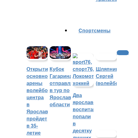
Cпортсмены
Хоккей
Шляпников
Открытие
Кубок
Сергей
основной
Гагарина
(волейбол)
арены
отправляется
волейбольного
в тур по
Два
центра
Ярославской
ярославских
в
области
воспитанника
Ярославле
попали
пройдет
в
в 35-
десятку
летие
лучших