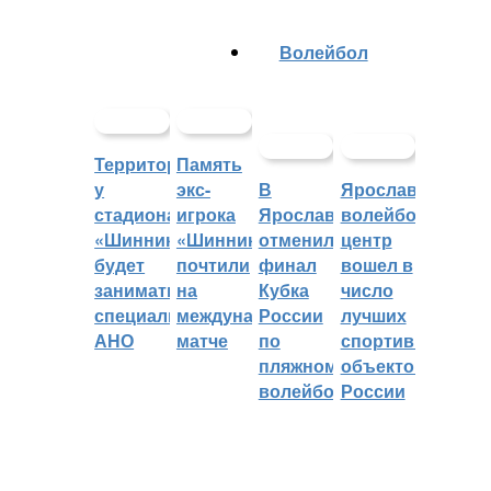
Волейбол
Территорией
Память
у
экс-
В
Ярославский
стадиона
игрока
Ярославле
волейбольный
«Шинник»
«Шинника»
отменили
центр
будет
почтили
финал
вошел в
заниматься
на
Кубка
число
специальное
международном
России
лучших
АНО
матче
по
спортивных
пляжному
объектов
волейболу
России