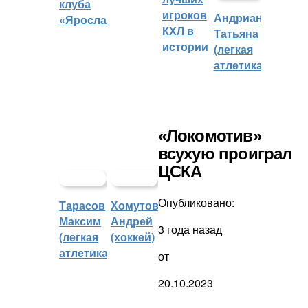
клуба
игроков
Андрианова
«Ярославич»
КХЛ в
Татьяна
истории
(легкая
атлетика)
«Локомотив»
всухую проиграл
ЦСКА
Опубликовано:
Тарасов
Хомутов
Максим
Андрей
3 года назад
(легкая
(хоккей)
атлетика)
от
20.10.2023