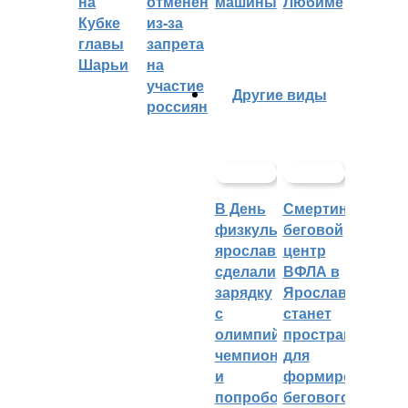
на
отменён
машины
Любиме
Кубке
из-за
главы
запрета
Шарьи
на
участие
Другие виды
россиян
В День
Смертин:
физкультурника
беговой
ярославцы
центр
сделали
ВФЛА в
зарядку
Ярославле
с
станет
олимпийским
пространством
чемпионом
для
и
формирования
попробовали
бегового