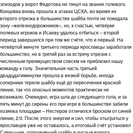
эпизодов у ворот Федотова не тянул на звание голевого.
Концовка вновь прошла в атаках ЦСКА, во время их
второго отрезка в большинстве шайба почти не покидала
зону «железнодорожников», но, к счастью, четвёрке
полевых игроков и Исаеву удалось отбиться – второй
период завершился при том же счёте, что и первый. На
четвёртой минуте третьего периода ярославцы заработали
большинство, но в третий раз за встречу отрезок с
численным преимуществом совсем не приблизил нашу
команду к голу. Значительная часть третьей
двадцдатиминутки прошла в вязкой борьбе, иногда
соперники теряли шайбу ещё до пересечения красной
линии, так что опасных моментов практически не
возникало. Очевидно, игра шла до следующего гола, и за
пять минут до сирены его при игре в большинстве забили
хозяева площадки – Нестеров отличился броском от синей
линии, 2:0. После этого энергии и сил, чтобы отыграться у
ярославцев уже не оставалось, а итоговый счёт установил
Слепышев, отправивший шайбу в пустые ворота.