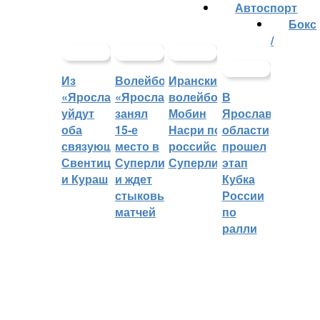
Автоспорт
Бокс
/
Из
Волейбольный
Иранский
«Ярославича»
«Ярославич»
волейболист
В
уйдут
занял
Мобин
Ярославской
оба
15-е
Насри покинет
области
связующих:
место в
российскую
прошел
Свентицкис
Суперлиге
Суперлигу
этап
и Кураш
и ждет
Кубка
стыковых
России
матчей
по
ралли