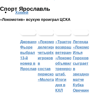
Спорт Ярославль
Хоккей
«Локомотив» всухую проиграл ЦСКА
Джованни
«Локомотив»
«Трактор»
Легенда
Фьоре
делегировал
возвращает
«Локомотива»
выбрал
четырёх
ветеранов,
Илья
13-й
игроков
«Локомотив»
Горохов
номер в
в
объявил
сыграет
Ярославле
состав
тренерский
в
пермского
штаб.
звездном
«Молота»
Итоги
матче
дня в
Кубка
КХЛ
Овечкина