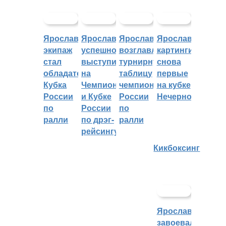
Ярославский
Ярославцы
Ярославцы
Ярославские
экипаж
успешно
возглавляют
картингисты
стал
выступили
турнирную
снова
обладателем
на
таблицу
первые
Кубка
Чемпионате
чемпионата
на кубке
России
и Кубке
России
Нечерноземья
по
России
по
ралли
по дрэг-
ралли
рейсингу
Кикбоксинг
Ярославцы
завоевали