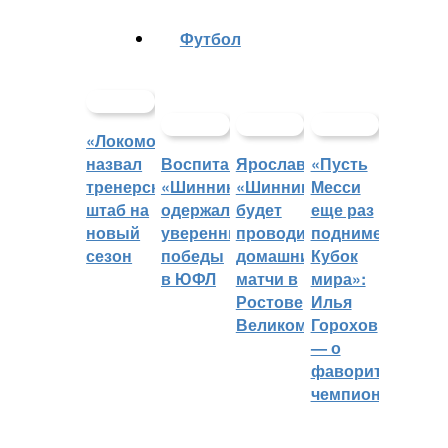
Футбол
«Локомотив»
назвал
Воспитанники
Ярославский
«Пусть
тренерский
«Шинника»
«Шинник»
Месси
штаб на
одержали
будет
еще раз
новый
уверенные
проводить
поднимет
сезон
победы
домашние
Кубок
в ЮФЛ
матчи в
мира»:
Ростове
Илья
Великом
Горохов
— о
фаворитах
чемпионата