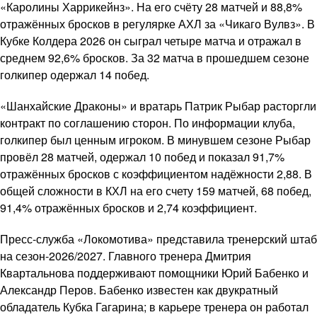
«Каролины Харрикейнз». На его счёту 28 матчей и 88,8%
отражённых бросков в регулярке АХЛ за «Чикаго Вулвз». В
Кубке Колдера 2026 он сыграл четыре матча и отражал в
среднем 92,6% бросков. За 32 матча в прошедшем сезоне
голкипер одержал 14 побед.
«Шанхайские Драконы» и вратарь Патрик Рыбар расторгли
контракт по соглашению сторон. По информации клуба,
голкипер был ценным игроком. В минувшем сезоне Рыбар
провёл 28 матчей, одержал 10 побед и показал 91,7%
отражённых бросков с коэффициентом надёжности 2,88. В
общей сложности в КХЛ на его счету 159 матчей, 68 побед,
91,4% отражённых бросков и 2,74 коэффициент.
Пресс-служба «Локомотива» представила тренерский штаб
на сезон-2026/2027. Главного тренера Дмитрия
Квартальнова поддерживают помощники Юрий Бабенко и
Александр Перов. Бабенко известен как двукратный
обладатель Кубка Гагарина; в карьере тренера он работал