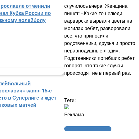
случилось вчера. Женщина
Ярославле отменили
нал Кубка России по
пишет: «Какие-то нелюди
яжному волейболу
варварски вырвали цветы на
могилах ребят, разворовали
все, что приносили
родственники, друзья и просто
неравнодушные люди».
Родственники погибших ребят
говорят, что такие случаи
происходят не в первый раз.
лейбольный
рославич» занял 15-е
сто в Суперлиге и ждет
Теги:
ыковых матчей
Реклама
Трагедия с «Локомотивом»