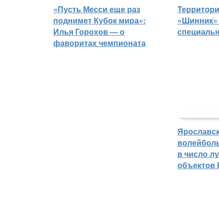
«Пусть Месси еще раз
Территори
поднимет Кубок мира»:
«Шинник» 
Илья Горохов — о
специаль
фаворитах чемпионата
Ярославс
волейбол
в число л
объектов 