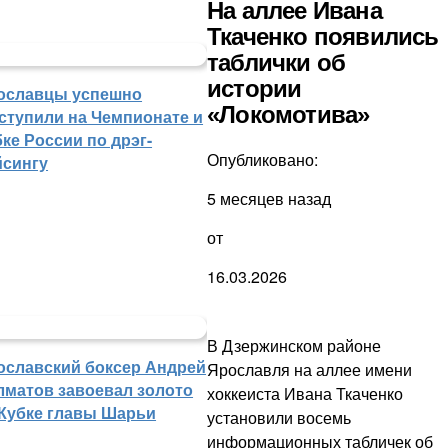
На аллее Ивана
Ткаченко появились
таблички об
истории
ославцы успешно
«Локомотива»
ступили на Чемпионате и
ке России по дрэг-
Опубликовано:
йсингу
5 месяцев назад
от
16.03.2026
В Дзержинском районе
ославский боксер Андрей
Ярославля на аллее имени
лматов завоевал золото
хоккеиста Ивана Ткаченко
 Кубке главы Шарьи
установили восемь
информационных табличек об