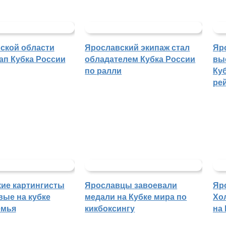
ской области
Ярославский экипаж стал
Яр
ап Кубка России
обладателем Кубка России
вы
по ралли
Куб
ре
ие картингисты
Ярославцы завоевали
Яр
вые на кубке
медали на Кубке мира по
Хо
емья
кикбоксингу
на