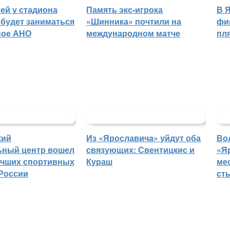
ей у стадиона
Память экс-игрока
В 
будет заниматься
«Шинника» почтили на
фи
ное АНО
международном матче
пл
кий
Из «Ярославича» уйдут оба
Во
ьный центр вошел
связующих: Свентицкис и
«Я
учших спортивных
Кураш
ме
России
ст