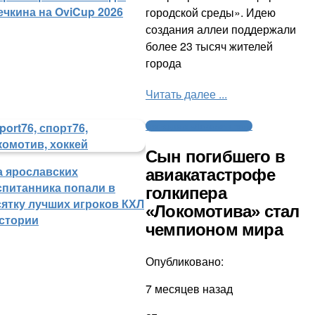
ечкина на OviCup 2026
городской среды». Идею
создания аллеи поддержали
более 23 тысяч жителей
города
Читать далее ...
Трагедия с «Локомотивом»
Сын погибшего в
а ярославских
авиакатастрофе
спитанника попали в
голкипера
сятку лучших игроков КХЛ
«Локомотива» стал
истории
чемпионом мира
Опубликовано:
7 месяцев назад