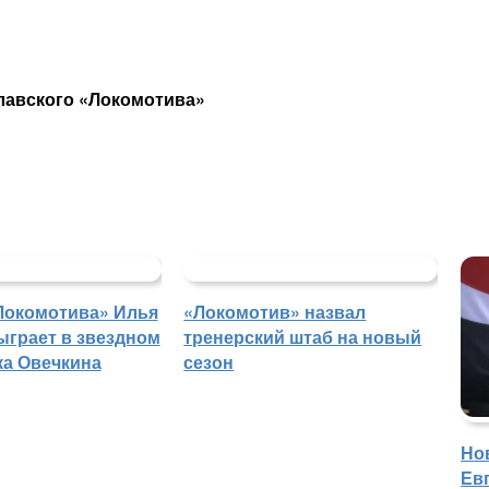
лавского «Локомотива»
Локомотива» Илья
«Локомотив» назвал
ыграет в звездном
тренерский штаб на новый
ка Овечкина
сезон
Но
Ев