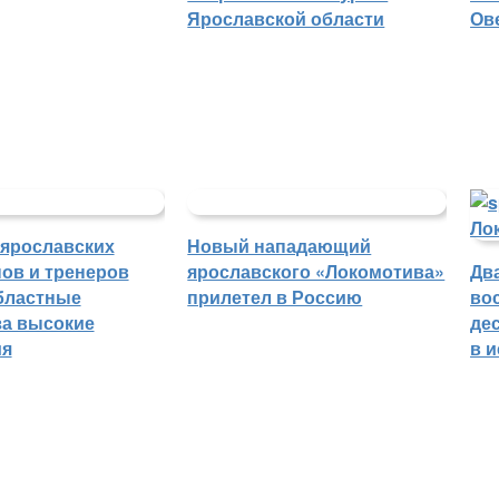
Ярославской области
Ов
 ярославских
Новый нападающий
ов и тренеров
ярославского «Локомотива»
Дв
бластные
прилетел в Россию
во
а высокие
де
ия
в 