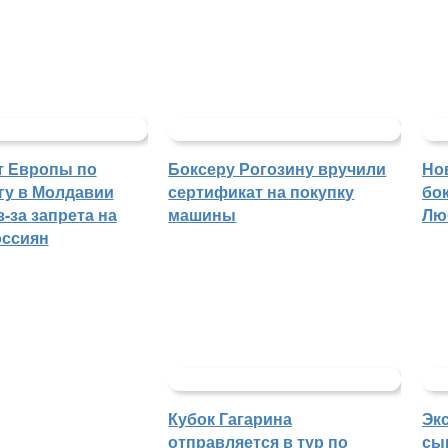
т Европы по
Боксеру Рогозину вручили
Но
гу в Молдавии
сертификат на покупку
бо
-за запрета на
машины
Лю
оссиян
Кубок Гагарина
Эк
отправляется в тур по
сы