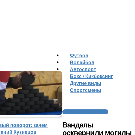
Футбол
Волейбол
Автоспорт
Бокс / Кикбоксинг
Другие виды
Cпортсмены
Трагедия с «Локомотивом»
Вандалы
вый поворот: зачем
гений Кузнецов
осквернили могилы