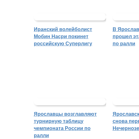
Иранский волейболист
В Ярослав
Мобин Насри покинет
прошел эт
российскую Суперлигу
по ралли
Ярославцы возглавляют
Ярославск
турнирную таблицу
снова пер
чемпионата России по
Нечерноз
ралли