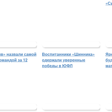
«С
в» назвали самой
Воспитанники «Шинника»
Яр
омандой за 12
одержали уверенные
бу
победы в ЮФЛ
ма