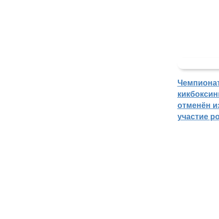
Чемпиона
кикбоксин
отменён из
участие р