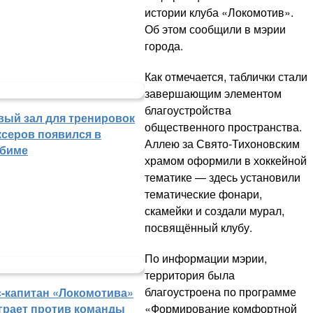
истории клуба «Локомотив».
Об этом сообщили в мэрии
города.
Как отмечается, таблички стали
завершающим элементом
благоустройства
вый зал для тренировок
общественного пространства.
ксеров появился в
Аллею за Свято-Тихоновским
биме
храмом оформили в хоккейной
тематике — здесь установили
тематические фонари,
скамейки и создали мурал,
посвящённый клубу.
По информации мэрии,
территория была
благоустроена по программе
с-капитан «Локомотива»
«Формирование комфортной
грает против команды