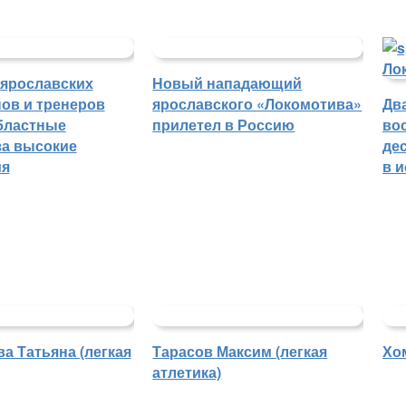
 ярославских
Новый нападающий
ов и тренеров
ярославского «Локомотива»
Дв
бластные
прилетел в Россию
во
а высокие
де
ия
в 
а Татьяна (легкая
Тарасов Максим (легкая
Хо
атлетика)