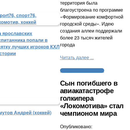
территория была
благоустроена по программе
«Формирование комфортной
городской среды». Идею
создания аллеи поддержали
а ярославских
более 23 тысяч жителей
спитанника попали в
города
сятку лучших игроков КХЛ
истории
Читать далее ...
Трагедия с «Локомотивом»
Сын погибшего в
авиакатастрофе
голкипера
«Локомотива» стал
мутов Андрей (хоккей)
чемпионом мира
Опубликовано: