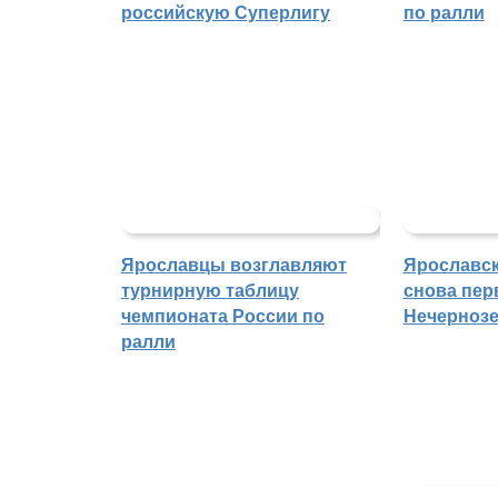
российскую Суперлигу
по ралли
Ярославцы возглавляют
Ярославск
турнирную таблицу
снова пер
чемпионата России по
Нечерноз
ралли