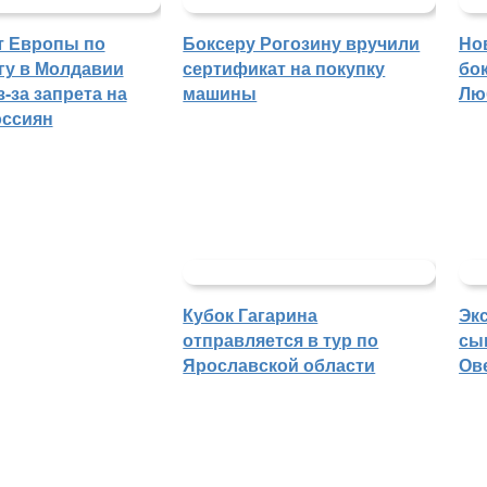
т Европы по
Боксеру Рогозину вручили
Но
гу в Молдавии
сертификат на покупку
бо
-за запрета на
машины
Лю
оссиян
Кубок Гагарина
Эк
отправляется в тур по
сы
Ярославской области
Ов