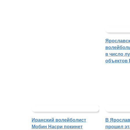
Ярославс
волейбол
в число л
объектов 
Иранский волейболист
В Ярослав
Мобин Насри покинет
прошел эт