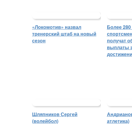
«Локомотив» назвал
Более 280
тренерский штаб на новый
спортсмен
сезон
получат о
выплаты з
достижен
Шляпников Сергей
Андрианов
(волейбол)
атлетика)