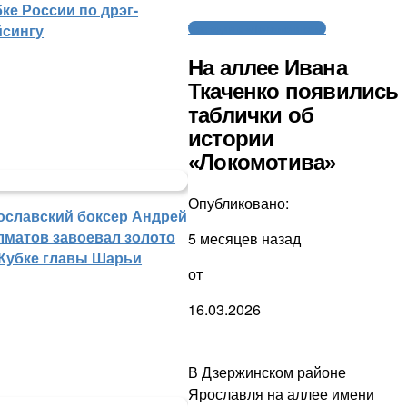
ке России по дрэг-
йсингу
Трагедия с «Локомотивом»
На аллее Ивана
Ткаченко появились
таблички об
истории
«Локомотива»
Опубликовано:
ославский боксер Андрей
лматов завоевал золото
5 месяцев назад
 Кубке главы Шарьи
от
16.03.2026
В Дзержинском районе
Ярославля на аллее имени