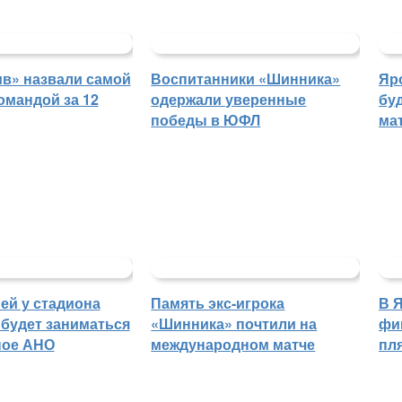
в» назвали самой
Воспитанники «Шинника»
Яр
омандой за 12
одержали уверенные
бу
победы в ЮФЛ
ма
ей у стадиона
Память экс-игрока
В 
будет заниматься
«Шинника» почтили на
фи
ное АНО
международном матче
пл