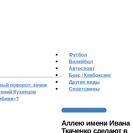
Футбол
Волейбол
Автоспорт
Бокс / Кикбоксинг
Другие виды
вый поворот: зачем
Cпортсмены
гений Кузнецов
ибири»?
Трагедия с «Локомотивом»
Аллею имени Ивана
Ткаченко сделают в