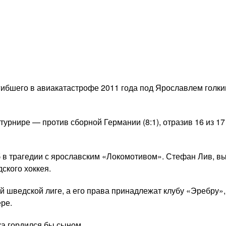
ибшего в авиакатастрофе 2011 года под Ярославлем голк
 турнире — против сборной Германии (8:1), отразив 16 из 1
иб в трагедии с ярославским «Локомотивом». Стефан Лив, в
ского хоккея.
й шведской лиге, а его права принадлежат клубу «Эребру
ре.
а гордился бы сыном.