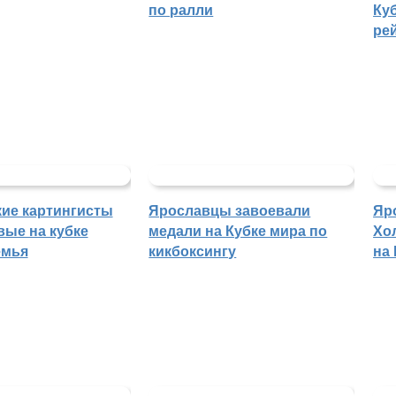
по ралли
Куб
ре
ие картингисты
Ярославцы завоевали
Яр
вые на кубке
медали на Кубке мира по
Хо
емья
кикбоксингу
на