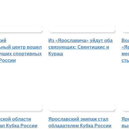
кий
Из «Ярославича» уйдут оба
Во
ьный центр вошел
связующих: Свентицкис и
«Я
учших спортивных
Кураш
ме
России
ст
ской области
Ярославский экипаж стал
Яр
ап Кубка России
обладателем Кубка России
вы