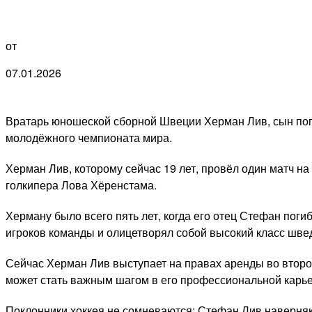
от
07.01.2026
Вратарь юношеской сборной Швеции Херман Лив, сын пог
молодёжного чемпионата мира.
Херман Лив, которому сейчас 19 лет, провёл один матч на
голкипера Лова Хёренстама.
Херману было всего пять лет, когда его отец Стефан пог
игроков команды и олицетворял собой высокий класс швед
Сейчас Херман Лив выступает на правах аренды во второ
может стать важным шагом в его профессиональной карье
Поклонники хоккея не сомневаются: Стефан Лив наверняк