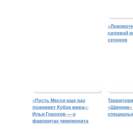
«Локомоти
силовой к
сезонов
«Пусть Месси еще раз
Территори
поднимет Кубок мира»:
«Шинник» 
Илья Горохов — о
специаль
фаворитах чемпионата