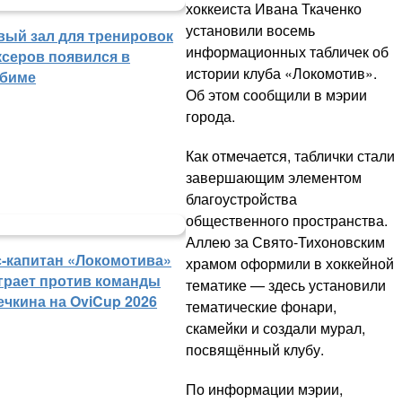
хоккеиста Ивана Ткаченко
установили восемь
вый зал для тренировок
информационных табличек об
ксеров появился в
истории клуба «Локомотив».
биме
Об этом сообщили в мэрии
города.
Как отмечается, таблички стали
завершающим элементом
благоустройства
общественного пространства.
Аллею за Свято-Тихоновским
с-капитан «Локомотива»
храмом оформили в хоккейной
грает против команды
тематике — здесь установили
ечкина на OviCup 2026
тематические фонари,
скамейки и создали мурал,
посвящённый клубу.
По информации мэрии,