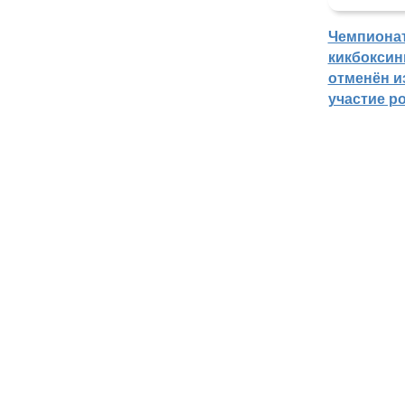
Чемпиона
кикбоксин
отменён из
участие р