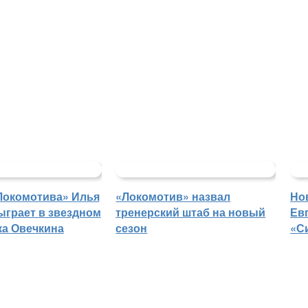
Локомотива» Илья
«Локомотив» назвал
Но
ыграет в звездном
тренерский штаб на новый
Ев
ка Овечкина
сезон
«С