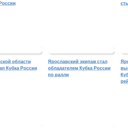
России
ст
ской области
Ярославский экипаж стал
Яр
ап Кубка России
обладателем Кубка России
вы
по ралли
Куб
ре