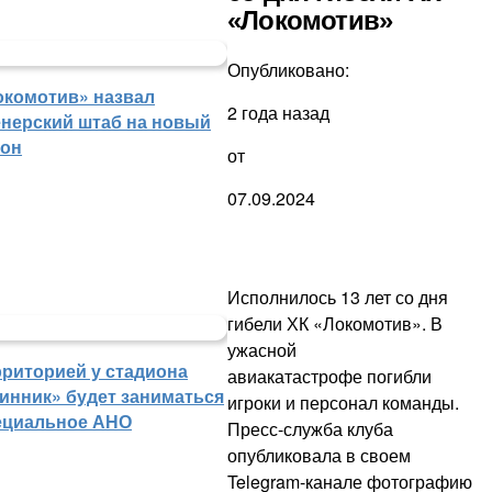
«Локомотив»
Опубликовано:
окомотив» назвал
2 года назад
енерский штаб на новый
зон
от
07.09.2024
Исполнилось 13 лет со дня
гибели ХК «Локомотив». В
ужасной
рриторией у стадиона
авиакатастрофе погибли
инник» будет заниматься
игроки и персонал команды.
ециальное АНО
Пресс-служба клуба
опубликовала в своем
Telegram-канале фотографию