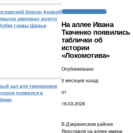
ославский боксер Андрей
Трагедия с «Локомотивом»
лматов завоевал золото
На аллее Ивана
 Кубке главы Шарьи
Ткаченко появились
таблички об
истории
«Локомотива»
Опубликовано:
5 месяцев назад
вый зал для тренировок
от
ксеров появился в
биме
16.03.2026
В Дзержинском районе
Ярославля на аллее имени