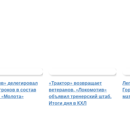
в» делегировал
«Трактор» возвращает
Ле
гроков в состав
ветеранов, «Локомотив»
Го
 «Молота»
объявил тренерский штаб.
ма
Итоги дня в КХЛ