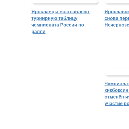
Ярославцы возглавляют
Ярославск
турнирную таблицу
снова пер
чемпионата России по
Нечерноз
ралли
Чемпиона
кикбоксин
отменён из
участие р