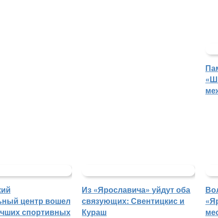
Па
«Ш
ме
кий
Из «Ярославича» уйдут оба
Во
ьный центр вошел
связующих: Свентицкис и
«Я
учших спортивных
Кураш
ме