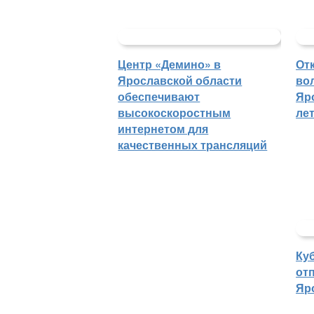
Центр «Демино» в
От
Ярославской области
во
обеспечивают
Яр
высокоскоростным
ле
интернетом для
качественных трансляций
Ку
отп
Яр