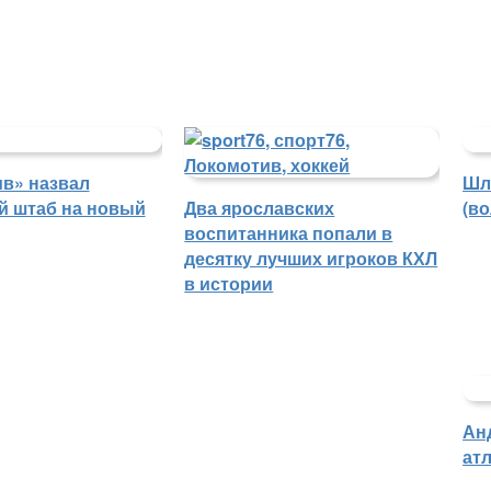
в» назвал
Шл
й штаб на новый
Два ярославских
(в
воспитанника попали в
десятку лучших игроков КХЛ
в истории
Ан
атл