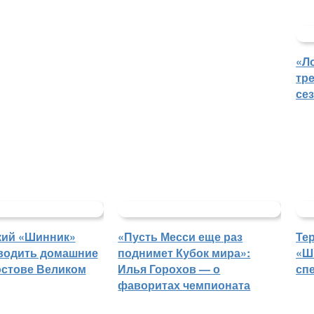
«Л
тр
се
кий «Шинник»
«Пусть Месси еще раз
Те
водить домашние
поднимет Кубок мира»:
«Ш
остове Великом
Илья Горохов — о
сп
фаворитах чемпионата