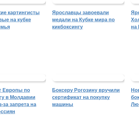
ие картингисты
Ярославцы завоевали
Яр
вые на кубке
медали на Кубке мира по
Хо
емья
кикбоксингу
на
т Европы по
Боксеру Рогозину вручили
Но
гу в Молдавии
сертификат на покупку
бо
-за запрета на
машины
Лю
оссиян