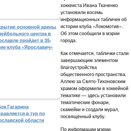
хоккеиста Ивана Ткаченко
установили восемь
информационных табличек об
истории клуба «Локомотив».
крытие основной арены
Об этом сообщили в мэрии
лейбольного центра в
города.
ославле пройдет в 35-
тие клуба «Ярославич»
Как отмечается, таблички стали
завершающим элементом
благоустройства
общественного пространства.
Аллею за Свято-Тихоновским
храмом оформили в хоккейной
тематике — здесь установили
тематические фонари,
бок Гагарина
скамейки и создали мурал,
равляется в тур по
посвящённый клубу.
ославской области
По информации мэрии,