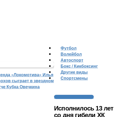
Футбол
Волейбол
Автоспорт
Бокс / Кикбоксинг
Другие виды
генда «Локомотива» Илья
Cпортсмены
рохов сыграет в звездном
тче Кубка Овечкина
Трагедия с «Локомотивом»
Исполнилось 13 лет
со дня гибели ХК