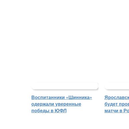
Воспитанники «Шинника»
Ярославс
одержали уверенные
будет про
победы в ЮФЛ
матчи в Р