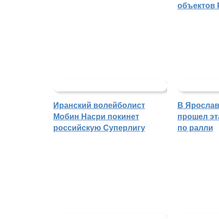
объектов 
Иранский волейболист
В Ярослав
Мобин Насри покинет
прошел эт
российскую Суперлигу
по ралли