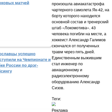
ыковых матчей
произошла авиакатастрофа
чартерного самолета Як-42, на
борту которого находился
основной состав и тренерский
штаб «Локомотива». 43
человека погибли на месте, а
хоккеист Александр Галимов
скончался от полученных
травм через пять дней.
ославцы успешно
Единственным выжившим
ступили на Чемпионате и
стал инженер по
ке России по дрэг-
авиационному и
йсингу
радиоэлектронному
оборудованию Александр
Сизов.
Теги:
Реклама