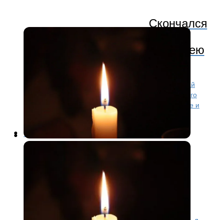
Скончался
экс-директор училища
олимпийского резерва по хоккею
Николай Труфанов
В Ярославле на 70-м году жизни скончался Николай
Труфанов, бывший директор Училища олимпийского
резерва по хоккею. О его смерти сообщили родные и
близкие. Церемония прощания состоялась...
Футбол
7 месяцев назад
«Шинник»: 69 лет в сердце
Ярославля. История команды,
ставшей символом города