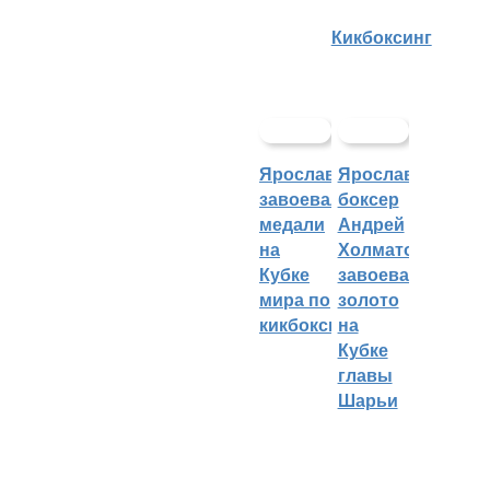
Кикбоксинг
Ярославцы
Ярославский
завоевали
боксер
медали
Андрей
на
Холматов
Кубке
завоевал
мира по
золото
кикбоксингу
на
Кубке
главы
Шарьи