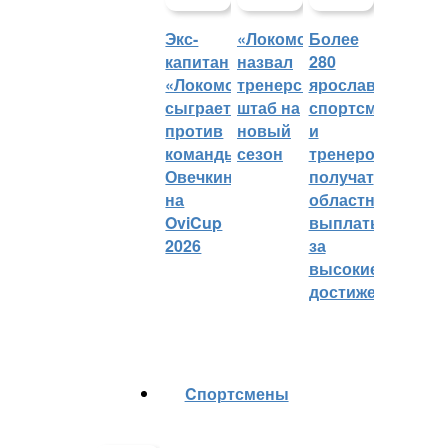
Экс-
«Локомотив»
Более
капитан
назвал
280
«Локомотива»
тренерский
ярославских
сыграет
штаб на
спортсменов
против
новый
и
команды
сезон
тренеров
Овечкина
получат
на
областные
OviCup
выплаты
2026
за
высокие
достижения
Cпортсмены