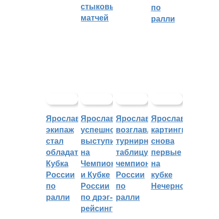
стыковых
по
матчей
ралли
Ярославский
Ярославцы
Ярославцы
Ярославские
экипаж
успешно
возглавляют
картингисты
стал
выступили
турнирную
снова
обладателем
на
таблицу
первые
Кубка
Чемпионате
чемпионата
на
России
и Кубке
России
кубке
по
России
по
Нечерноземья
ралли
по дрэг-
ралли
рейсингу