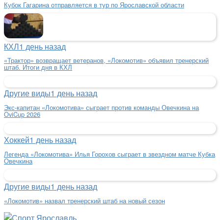
Кубок Гагарина отправляется в тур по Ярославской области
КХЛ
1 день назад
«Трактор» возвращает ветеранов, «Локомотив» объявил тренерский
штаб. Итоги дня в КХЛ
Другие виды
1 день назад
Экс-капитан «Локомотива» сыграет против команды Овечкина на
OviCup 2026
Хоккей
1 день назад
Легенда «Локомотива» Илья Горохов сыграет в звездном матче Кубка
Овечкина
Другие виды
1 день назад
«Локомотив» назвал тренерский штаб на новый сезон