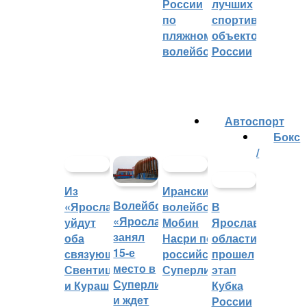
России
лучших
по
спортивных
пляжному
объектов
волейболу
России
Автоспорт
Бокс
/
Из
Иранский
Волейбольный
«Ярославича»
волейболист
В
«Ярославич»
уйдут
Мобин
Ярославской
занял
оба
Насри покинет
области
15-е
связующих:
российскую
прошел
место в
Свентицкис
Суперлигу
этап
Суперлиге
и Кураш
Кубка
и ждет
России