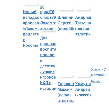
Новый
нападающий
Шляпников
Андрианова
ярославского
Сергей
Татьяна
«Локомотива»
(волейбол)
(легкая
прилетел
атлетика)
Два
в
ярославских
Россию
воспитанника
попали
в
десятку
Хоккей
7
лучших
месяцев
игроков
назад
КХЛ в
Тарасов
Хомутов
истории
Максим
Андрей
(легкая
(хоккей)
атлетика)