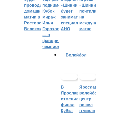
проводить
поднимет
«Шинник»
«Шинника»
домашние
Кубок
будет
почтили
матчи в
мира»:
заниматься
на
Ростове
Илья
специальное
международном
Великом
Горохов
АНО
матче
— о
фаворитах
чемпионата
Волейбол
В
Ярославский
Ярославле
волейбольный
отменили
центр
финал
вошел
Кубка
в число