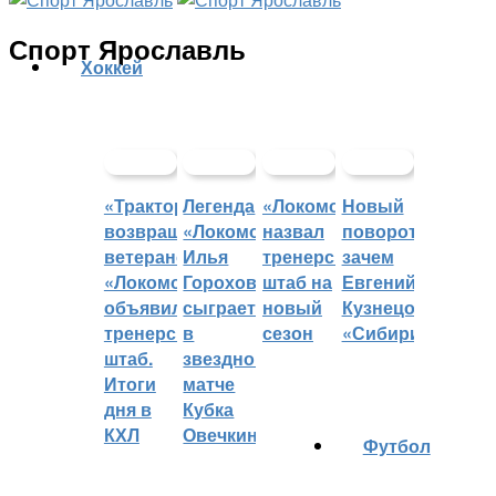
Спорт Ярославль
Хоккей
«Трактор»
Легенда
«Локомотив»
Новый
возвращает
«Локомотива»
назвал
поворот:
ветеранов,
Илья
тренерский
зачем
«Локомотив»
Горохов
штаб на
Евгений
объявил
сыграет
новый
Кузнецов
тренерский
в
сезон
«Сибири»?
штаб.
звездном
Итоги
матче
дня в
Кубка
КХЛ
Овечкина
Футбол