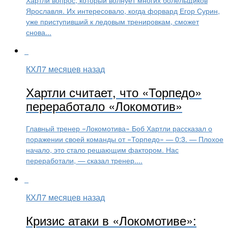
Ярославля. Их интересовало, когда форвард Егор Сурин,
уже приступивший к ледовым тренировкам, сможет
снова...
КХЛ
7 месяцев назад
Хартли считает, что «Торпедо»
переработало «Локомотив»
Главный тренер «Локомотива» Боб Хартли рассказал о
поражении своей команды от «Торпедо» — 0:3. — Плохое
начало, это стало решающим фактором. Нас
переработали, — сказал тренер....
КХЛ
7 месяцев назад
Кризис атаки в «Локомотиве»: