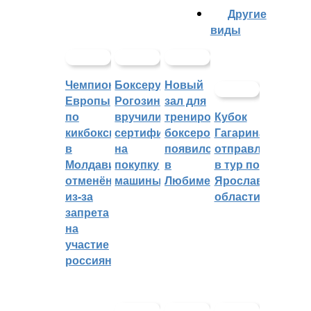
Другие
виды
Чемпионат
Боксеру
Новый
Европы
Рогозину
зал для
по
вручили
тренировок
Кубок
кикбоксингу
сертификат
боксеров
Гагарина
в
на
появился
отправляется
Молдавии
покупку
в
в тур по
отменён
машины
Любиме
Ярославской
из-за
области
запрета
на
участие
россиян