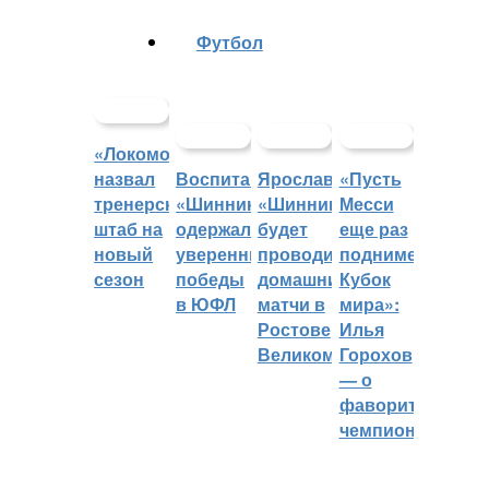
Футбол
«Локомотив»
назвал
Воспитанники
Ярославский
«Пусть
тренерский
«Шинника»
«Шинник»
Месси
штаб на
одержали
будет
еще раз
новый
уверенные
проводить
поднимет
сезон
победы
домашние
Кубок
в ЮФЛ
матчи в
мира»:
Ростове
Илья
Великом
Горохов
— о
фаворитах
чемпионата