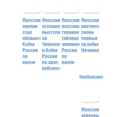
Ярославский
Ярославцы
Ярославцы
Ярославские
экипаж
успешно
возглавляют
картингисты
стал
выступили
турнирную
снова
обладателем
на
таблицу
первые
Кубка
Чемпионате
чемпионата
на кубке
России
и Кубке
России
Нечерноземья
по
России
по
ралли
по дрэг-
ралли
рейсингу
Кикбоксинг
Ярославцы
завоевали