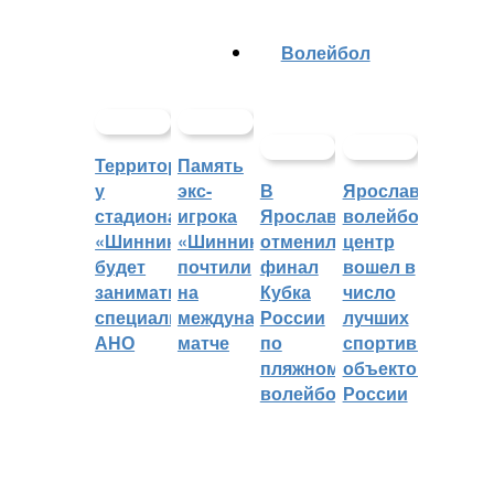
Волейбол
Территорией
Память
у
экс-
В
Ярославский
стадиона
игрока
Ярославле
волейбольный
«Шинник»
«Шинника»
отменили
центр
будет
почтили
финал
вошел в
заниматься
на
Кубка
число
специальное
международном
России
лучших
АНО
матче
по
спортивных
пляжному
объектов
волейболу
России