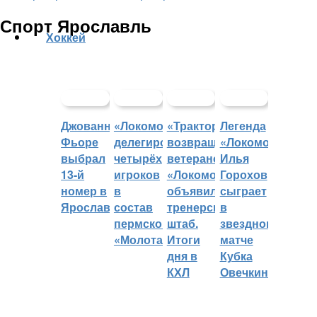
Спорт Ярославль
Хоккей
Джованни
«Локомотив»
«Трактор»
Легенда
Фьоре
делегировал
возвращает
«Локомотива»
выбрал
четырёх
ветеранов,
Илья
13-й
игроков
«Локомотив»
Горохов
номер в
в
объявил
сыграет
Ярославле
состав
тренерский
в
пермского
штаб.
звездном
«Молота»
Итоги
матче
дня в
Кубка
КХЛ
Овечкина