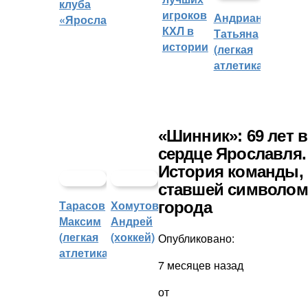
клуба
игроков
Андрианова
«Ярославич»
КХЛ в
Татьяна
истории
(легкая
атлетика)
«Шинник»: 69 лет в
сердце Ярославля.
История команды,
ставшей символом
Тарасов
Хомутов
города
Максим
Андрей
(легкая
(хоккей)
Опубликовано:
атлетика)
7 месяцев назад
от