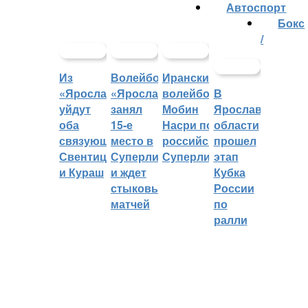
Автоспорт
Бокс
/
Из
Волейбольный
Иранский
«Ярославича»
«Ярославич»
волейболист
В
уйдут
занял
Мобин
Ярославской
оба
15-е
Насри покинет
области
связующих:
место в
российскую
прошел
Свентицкис
Суперлиге
Суперлигу
этап
и Кураш
и ждет
Кубка
стыковых
России
матчей
по
ралли