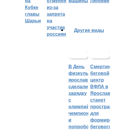
на
отменён
машины
Любиме
Кубке
из-за
главы
запрета
Шарьи
на
участие
Другие виды
россиян
В День
Смертин:
физкультурника
беговой
ярославцы
центр
сделали
ВФЛА в
зарядку
Ярославле
с
станет
олимпийским
пространством
чемпионом
для
и
формирования
попробовали
бегового