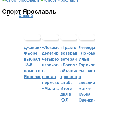
Спорт Ярославль
Хоккей
Джованни
«Локомотив»
«Трактор»
Легенда
Фьоре
делегировал
возвращает
«Локомотива»
выбрал
четырёх
ветеранов,
Илья
13-й
игроков
«Локомотив»
Горохов
номер в
в
объявил
сыграет
Ярославле
состав
тренерский
в
пермского
штаб.
звездном
«Молота»
Итоги
матче
дня в
Кубка
КХЛ
Овечкина