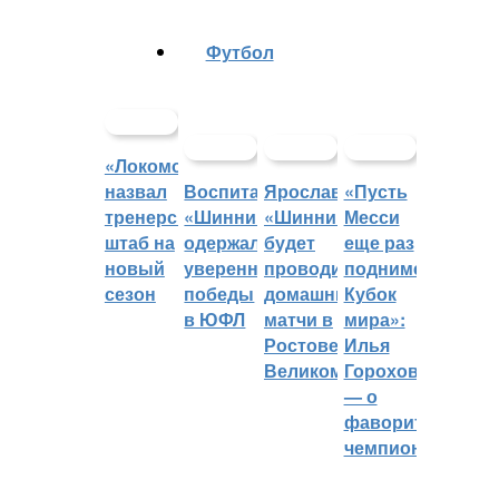
Футбол
«Локомотив»
назвал
Воспитанники
Ярославский
«Пусть
тренерский
«Шинника»
«Шинник»
Месси
штаб на
одержали
будет
еще раз
новый
уверенные
проводить
поднимет
сезон
победы
домашние
Кубок
в ЮФЛ
матчи в
мира»:
Ростове
Илья
Великом
Горохов
— о
фаворитах
чемпионата