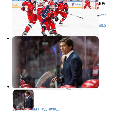
тренерскому штабу ЦСКА позже
Антон Курьянов должен присоединиться к тренерскому
штабу ЦСКА позже. Об этом сообщают источники,
знакомые с ситуацией. Ранее сегодня ЦСКА объявил о
новом тренерском штабе официально, но...
Другие виды
1 год назад