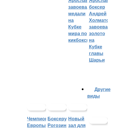
Ярославцы
Ярославский
завоевали
боксер
медали
Андрей
на
Холматов
Кубке
завоевал
мира по
золото
кикбоксингу
на
Кубке
главы
Шарьи
Другие
виды
Чемпионат
Боксеру
Новый
Европы
Рогозину
зал для