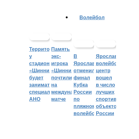
Волейбол
Территорией
Память
у
экс-
В
Ярославский
стадиона
игрока
Ярославле
волейбольный
«Шинник»
«Шинника»
отменили
центр
будет
почтили
финал
вошел
заниматься
на
Кубка
в число
специальное
международном
России
лучших
АНО
матче
по
спортивных
пляжному
объектов
волейболу
России