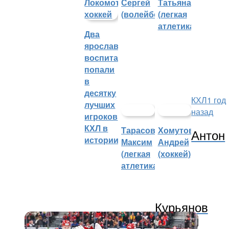
Сергей
Татьяна
(волейбол)
(легкая
атлетика)
Два
ярославских
воспитанника
попали
в
десятку
КХЛ
1 год
лучших
назад
игроков
КХЛ в
Тарасов
Хомутов
Антон
истории
Максим
Андрей
(легкая
(хоккей)
атлетика)
Курьянов
должен присоединиться к