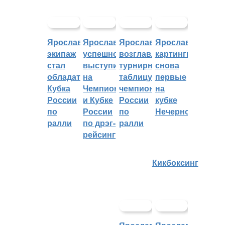
Ярославский
Ярославцы
Ярославцы
Ярославские
экипаж
успешно
возглавляют
картингисты
стал
выступили
турнирную
снова
обладателем
на
таблицу
первые
Кубка
Чемпионате
чемпионата
на
России
и Кубке
России
кубке
по
России
по
Нечерноземья
ралли
по дрэг-
ралли
рейсингу
Кикбоксинг