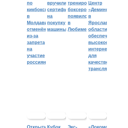
по
вручили
тренировок
Центр
кикбоксингу
сертификат
боксеров
«Демино»
в
на
появился
в
Молдавии
покупку
в
Ярославской
отменён
машины
Любиме
области
из-за
обеспечивают
запрета
высокоскорост
на
интернетом
участие
для
россиян
качественных
трансляций
Открытие
Кубок
Экс-
«Локомотив»