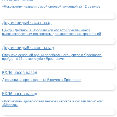
«Локомотив» назвали самой силовой командой за 12 сезонов
Другие виды
4 часа назад
Центр «Демино» в Ярославской области обеспечивают
высокоскоростным интернетом для качественных трансляций
Другие виды
5 часов назад
Открытие основной арены волейбольного центра в Ярославле
пройдет в 35-летие клуба «Ярославич»
КХЛ
6 часов назад
Джованни Фьоре выбрал 13-й номер в Ярославле
КХЛ
6 часов назад
«Локомотив» делегировал четырёх игроков в состав пермского
«Молота»