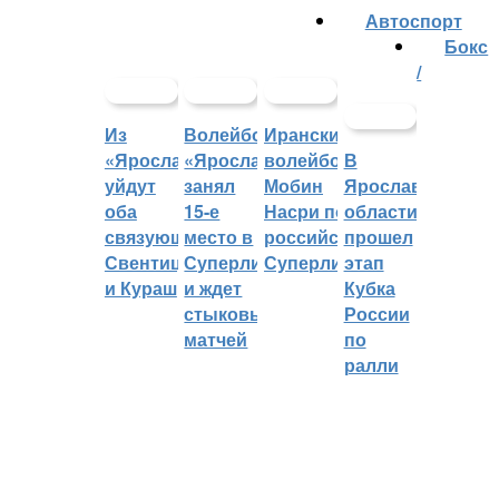
Автоспорт
Бокс
/
Из
Волейбольный
Иранский
«Ярославича»
«Ярославич»
волейболист
В
уйдут
занял
Мобин
Ярославской
оба
15-е
Насри покинет
области
связующих:
место в
российскую
прошел
Свентицкис
Суперлиге
Суперлигу
этап
и Кураш
и ждет
Кубка
стыковых
России
матчей
по
ралли