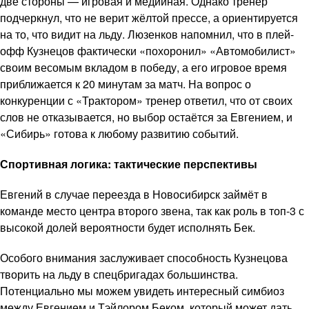
две стороны — игровая и медийная. Однако тренер
подчеркнул, что не верит жёлтой прессе, а ориентируется
на то, что видит на льду. Люзенков напомнил, что в плей-
офф Кузнецов фактически «похоронил» «Автомобилист»
своим весомым вкладом в победу, а его игровое время
приближается к 20 минутам за матч. На вопрос о
конкуренции с «Трактором» тренер ответил, что от своих
слов не отказывается, но выбор остаётся за Евгением, и
«Сибирь» готова к любому развитию событий.
Спортивная логика: тактические перспективы
Евгений в случае переезда в Новосибирск займёт в
команде место центра второго звена, так как роль в топ-3 с
высокой долей вероятности будет исполнять Бек.
Особого внимания заслуживает способность Кузнецова
творить на льду в спецбригадах большинства.
Потенциально мы можем увидеть интересный симбиоз
между Евгением и Тэйлором Беком, который может дать