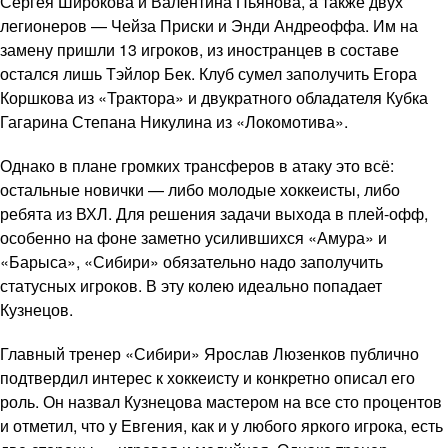
Сергея Широкова и Валентина Пьянова, а также двух
легионеров — Чейза Приски и Энди Андреоффа. Им на
замену пришли 13 игроков, из иностранцев в составе
остался лишь Тэйлор Бек. Клуб сумел заполучить Егора
Коршкова из «Трактора» и двукратного обладателя Кубка
Гагарина Степана Никулина из «Локомотива».
Однако в плане громких трансферов в атаку это всё:
остальные новички — либо молодые хоккеисты, либо
ребята из ВХЛ. Для решения задачи выхода в плей-офф,
особенно на фоне заметно усилившихся «Амура» и
«Барыса», «Сибири» обязательно надо заполучить
статусных игроков. В эту колею идеально попадает
Кузнецов.
Главный тренер «Сибири» Ярослав Люзенков публично
подтвердил интерес к хоккеисту и конкретно описал его
роль. Он назвал Кузнецова мастером на все сто процентов
и отметил, что у Евгения, как и у любого яркого игрока, есть