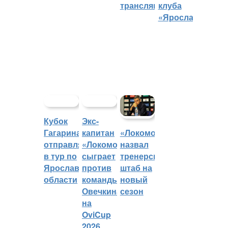
трансляций
клуба
«Ярославич»
Кубок
Экс-
Гагарина
капитан
«Локомотив»
отправляется
«Локомотива»
назвал
в тур по
сыграет
тренерский
Ярославской
против
штаб на
области
команды
новый
Овечкина
сезон
на
OviCup
2026