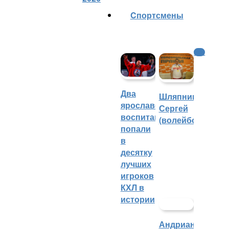
Cпортсмены
КХЛ
Два
Шляпников
ярославских
Сергей
воспитанника
(волейбол)
попали
в
десятку
лучших
игроков
КХЛ в
истории
Андрианова