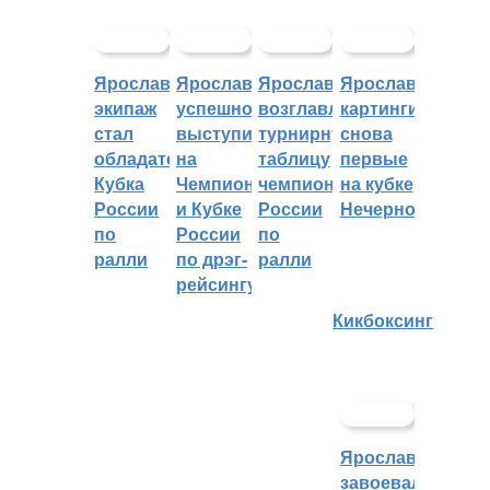
Ярославский
Ярославцы
Ярославцы
Ярославские
экипаж
успешно
возглавляют
картингисты
стал
выступили
турнирную
снова
обладателем
на
таблицу
первые
Кубка
Чемпионате
чемпионата
на кубке
России
и Кубке
России
Нечерноземья
по
России
по
ралли
по дрэг-
ралли
рейсингу
Кикбоксинг
Ярославцы
завоевали