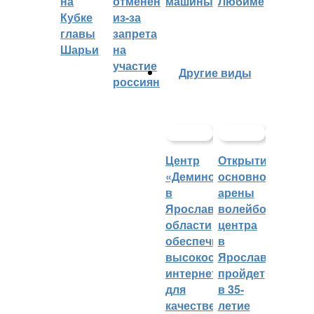
на
отменён
машины
Любиме
Кубке
из-за
главы
запрета
Шарьи
на
участие
Другие виды
россиян
Центр
Открытие
«Демино»
основной
в
арены
Ярославской
волейбольного
области
центра
обеспечивают
в
высокоскоростным
Ярославле
интернетом
пройдет
для
в 35-
качественных
летие