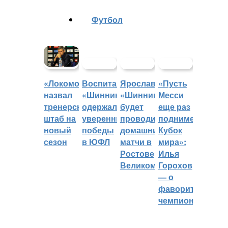
Футбол
Воспитанники
Ярославский
«Пусть
«Локомотив»
«Шинника»
«Шинник»
Месси
назвал
одержали
будет
еще раз
тренерский
уверенные
проводить
поднимет
штаб на
победы
домашние
Кубок
новый
в ЮФЛ
матчи в
мира»:
сезон
Ростове
Илья
Великом
Горохов
— о
фаворитах
чемпионата