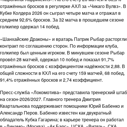
отражённых бросков в регулярке АХЛ за «Чикаго Вулвз». В
Кубке Колдера 2026 он сыграл четыре матча и отражал в
среднем 92,6% бросков. За 32 матча в прошедшем сезоне
голкипер одержал 14 побед.
«Шанхайские Драконы» и вратарь Патрик Рыбар расторгли
контракт по соглашению сторон. По информации клуба,
голкипер был ценным игроком. В минувшем сезоне Рыбар
провёл 28 матчей, одержал 10 побед и показал 91,7%
отражённых бросков с коэффициентом надёжности 2,88. В
общей сложности в КХЛ на его счету 159 матчей, 68 побед,
91,4% отражённых бросков и 2,74 коэффициент.
Пресс-служба «Локомотива» представила тренерский штаб
на сезон-2026/2027. Главного тренера Дмитрия
Квартальнова поддерживают помощники Юрий Бабенко и
Александр Перов. Бабенко известен как двукратный
обладатель Кубка Гагарина; в карьере тренера он работал
в «Динамо» (Москва), «Ак Барс», ЦСКА, «Витязь», СКА.