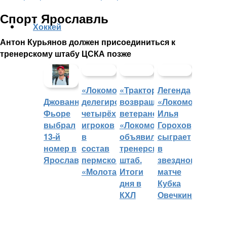
Спорт Ярославль
Хоккей
Антон Курьянов должен присоединиться к
тренерскому штабу ЦСКА позже
«Локомотив»
«Трактор»
Легенда
делегировал
возвращает
«Локомотива»
Джованни
четырёх
ветеранов,
Илья
Фьоре
игроков
«Локомотив»
Горохов
выбрал
в
объявил
сыграет
13-й
состав
тренерский
в
номер в
пермского
штаб.
звездном
Ярославле
«Молота»
Итоги
матче
дня в
Кубка
КХЛ
Овечкина