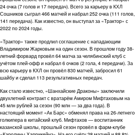
24 очка (7 голов и 17 передач). Всего за карьеру в КХЛ
Сошников сыграл 466 матчей и набрал 252 очка (111 голов,
141 передача). Как известно, он выступал за «Трактор» с
2022 по 2024 годы.
«Трактор» также продлил соглашение с нападающим
Владимиром Жарковым на один сезон. В прошлом году 38-
летний форвард провёл 64 матча за челябинский клуб с
учётом плей-офф и набрал 6 очков (2 гола, 4 передачи). За
всю карьеру в КХЛ он провёл 830 матчей, забросил 61
шайбу и сделал 113 результативных передач.
Как стало известно, «Шанхайские Драконы» заключили
двухлетний контракт с вратарём Амиром Мифтаховым на
45 млн рублей за сезон (90 млн — за два года). В
настоящий момент «Ак Барс» обменял права на 26-летнего
голкипера в китайский клуб. Мифтахов — воспитанник
казанской школы, прошлый сезон провёл в фарм-клубе
«Каролины Харрикейнз». На его счёту 28 матчей и 88,8%