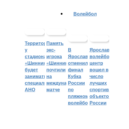
Волейбол
Территорией
Память
у
экс-
В
Ярославский
стадиона
игрока
Ярославле
волейбольный
«Шинник»
«Шинника»
отменили
центр
будет
почтили
финал
вошел в
заниматься
на
Кубка
число
специальное
международном
России
лучших
АНО
матче
по
спортивных
пляжному
объектов
волейболу
России