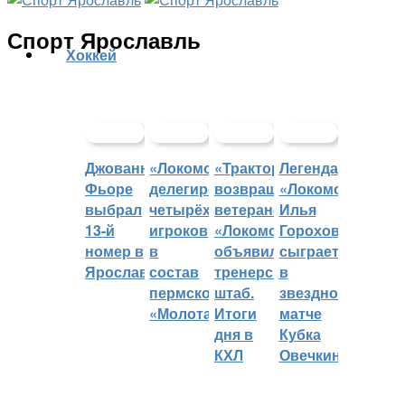
Спорт Ярославль
Хоккей
Джованни
«Локомотив»
«Трактор»
Легенда
Фьоре
делегировал
возвращает
«Локомотива»
выбрал
четырёх
ветеранов,
Илья
13-й
игроков
«Локомотив»
Горохов
номер в
в
объявил
сыграет
Ярославле
состав
тренерский
в
пермского
штаб.
звездном
«Молота»
Итоги
матче
дня в
Кубка
КХЛ
Овечкина