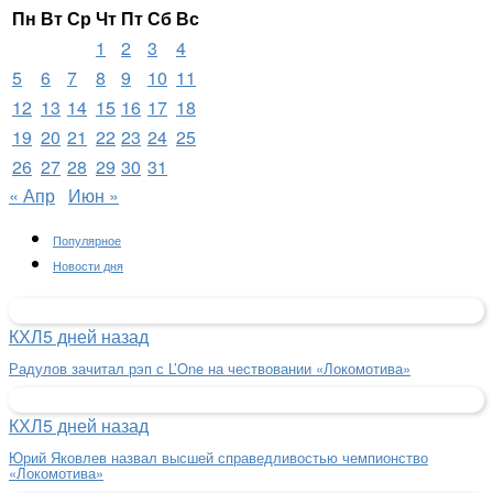
Пн
Вт
Ср
Чт
Пт
Сб
Вс
1
2
3
4
5
6
7
8
9
10
11
12
13
14
15
16
17
18
19
20
21
22
23
24
25
26
27
28
29
30
31
« Апр
Июн »
Популярное
Новости дня
КХЛ
5 дней назад
Радулов зачитал рэп с L’One на чествовании «Локомотива»
КХЛ
5 дней назад
Юрий Яковлев назвал высшей справедливостью чемпионство
«Локомотива»