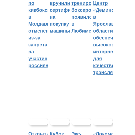
по
вручили
тренировок
Центр
кикбоксингу
сертификат
боксеров
«Демино»
в
на
появился
в
Молдавии
покупку
в
Ярославской
отменён
машины
Любиме
области
из-за
обеспечивают
запрета
высокоскорост
на
интернетом
участие
для
россиян
качественных
трансляций
Открытие
Кубок
Экс-
«Локомотив»