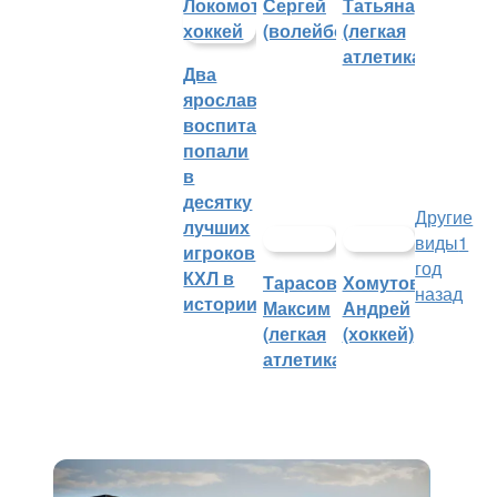
Сергей
Татьяна
(волейбол)
(легкая
атлетика)
Два
ярославских
воспитанника
попали
в
десятку
Другие
лучших
виды
1
игроков
год
КХЛ в
Тарасов
Хомутов
назад
истории
Максим
Андрей
(легкая
(хоккей)
атлетика)
Спорткомплекс с бассейном