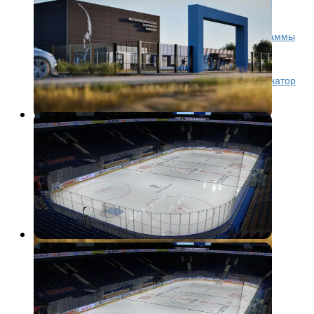
строят в Новом Некоузе
Работы проводят в рамках государственной программы
«Комплексное развитие сельских территорий». –
Спорткомплекс предназначен для тренировок и
соревнований местного уровня, – рассказал губернатор
Ярославской области Михаил Евраев. –...
КХЛ
1 год назад