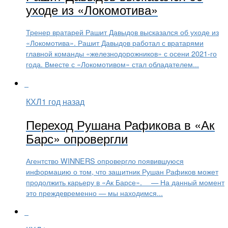
уходе из «Локомотива»
Тренер вратарей Рашит Давыдов высказался об уходе из
«Локомотива». Рашит Давыдов работал с вратарями
главной команды «железнодорожников» с осени 2021-го
года. Вместе с «Локомотивом» стал обладателем...
КХЛ
1 год назад
Переход Рушана Рафикова в «Ак
Барс» опровергли
Агентство WINNERS опровергло появившуюся
информацию о том, что защитник Рушан Рафиков может
продолжить карьеру в «Ак Барсе». ⠀ — На данный момент
это преждевременно — мы находимся...