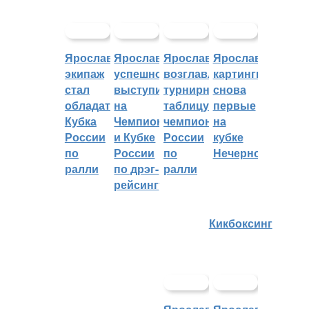
Ярославский
Ярославцы
Ярославцы
Ярославские
экипаж
успешно
возглавляют
картингисты
стал
выступили
турнирную
снова
обладателем
на
таблицу
первые
Кубка
Чемпионате
чемпионата
на
России
и Кубке
России
кубке
по
России
по
Нечерноземья
ралли
по дрэг-
ралли
рейсингу
Кикбоксинг