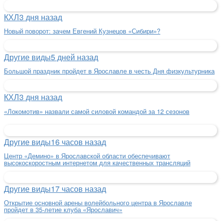
КХЛ
3 дня назад
Новый поворот: зачем Евгений Кузнецов «Сибири»?
Другие виды
5 дней назад
Большой праздник пройдет в Ярославле в честь Дня физкультурника
КХЛ
3 дня назад
«Локомотив» назвали самой силовой командой за 12 сезонов
Другие виды
16 часов назад
Центр «Демино» в Ярославской области обеспечивают
высокоскоростным интернетом для качественных трансляций
Другие виды
17 часов назад
Открытие основной арены волейбольного центра в Ярославле
пройдет в 35-летие клуба «Ярославич»