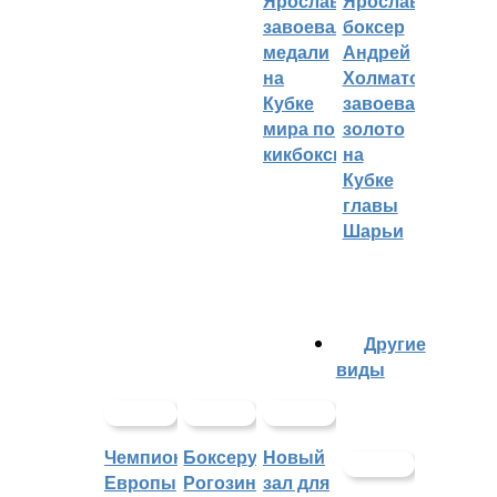
Ярославцы
Ярославский
завоевали
боксер
медали
Андрей
на
Холматов
Кубке
завоевал
мира по
золото
кикбоксингу
на
Кубке
главы
Шарьи
Другие
виды
Чемпионат
Боксеру
Новый
Европы
Рогозину
зал для