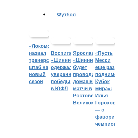
Футбол
«Локомотив»
назвал
Воспитанники
Ярославский
«Пусть
тренерский
«Шинника»
«Шинник»
Месси
штаб на
одержали
будет
еще раз
новый
уверенные
проводить
поднимет
сезон
победы
домашние
Кубок
в ЮФЛ
матчи в
мира»:
Ростове
Илья
Великом
Горохов
— о
фаворитах
чемпионата