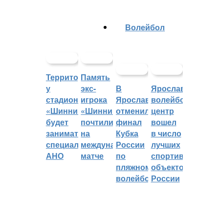
Волейбол
Территорией
Память
у
экс-
В
Ярославский
стадиона
игрока
Ярославле
волейбольный
«Шинник»
«Шинника»
отменили
центр
будет
почтили
финал
вошел
заниматься
на
Кубка
в число
специальное
международном
России
лучших
АНО
матче
по
спортивных
пляжному
объектов
волейболу
России