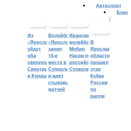
Автоспорт
Бокс
/
Из
Волейбольный
Иранский
«Ярославича»
«Ярославич»
волейболист
В
уйдут
занял
Мобин
Ярославской
оба
15-е
Насри покинет
области
связующих:
место в
российскую
прошел
Свентицкис
Суперлиге
Суперлигу
этап
и Кураш
и ждет
Кубка
стыковых
России
матчей
по
ралли