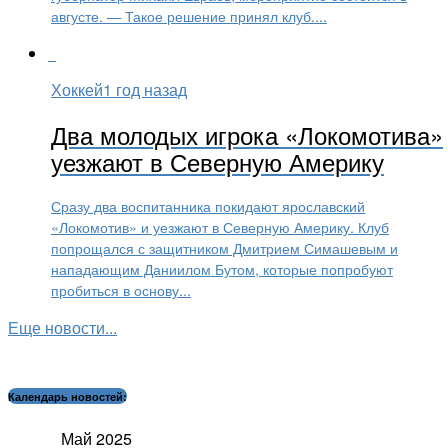
августе. — Такое решение принял клуб....
Хоккей
1 год назад
Два молодых игрока «Локомотива»
уезжают в Северную Америку
Сразу два воспитанника покидают ярославский
«Локомотив» и уезжают в Северную Америку. Клуб
попрощался с защитником Дмитрием Симашевым и
нападающим Даниилом Бутом, которые попробуют
пробиться в основу...
Еще новости...
Календарь новостей:
Май 2025