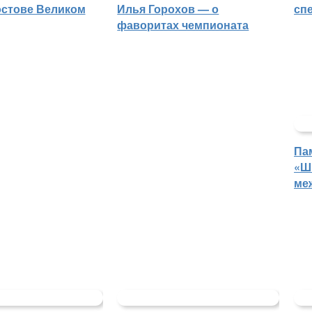
остове Великом
Илья Горохов — о
сп
фаворитах чемпионата
Па
«Ш
ме