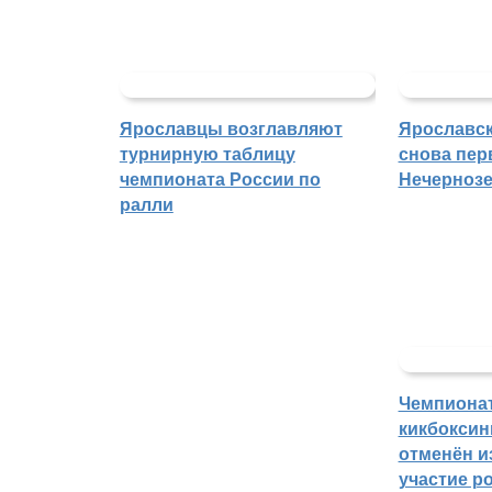
Ярославцы возглавляют
Ярославск
турнирную таблицу
снова пер
чемпионата России по
Нечерноз
ралли
Чемпиона
кикбоксин
отменён из
участие р