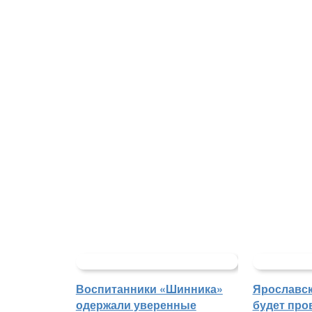
Воспитанники «Шинника»
Ярославс
одержали уверенные
будет про