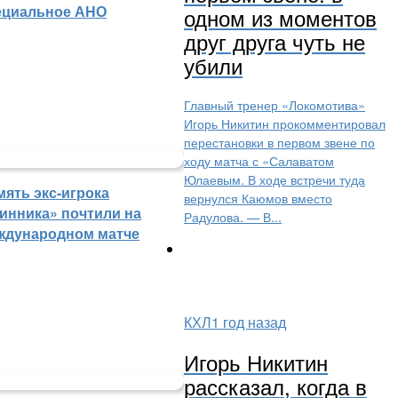
ециальное АНО
одном из моментов
друг друга чуть не
убили
Главный тренер «Локомотива»
Игорь Никитин прокомментировал
перестановки в первом звене по
ходу матча с «Салаватом
Юлаевым. В ходе встречи туда
мять экс-игрока
вернулся Каюмов вместо
инника» почтили на
Радулова. — В...
ждународном матче
КХЛ
1 год назад
Игорь Никитин
рассказал, когда в