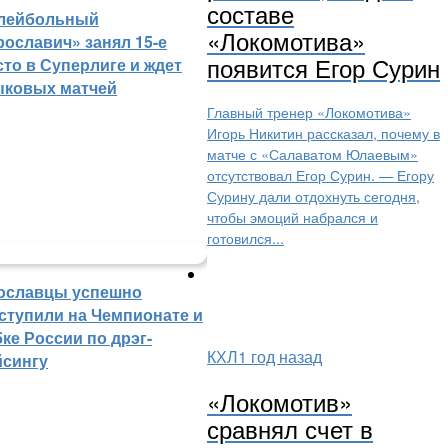
составе
лейбольный
«Локомотива»
рославич» занял 15-е
появится Егор Сурин
сто в Суперлиге и ждет
ыковых матчей
Главный тренер «Локомотива»
Игорь Никитин рассказал, почему в
матче с «Салаватом Юлаевым»
отсутствовал Егор Сурин. — Егору
Сурину дали отдохнуть сегодня,
чтобы эмоций набрался и
готовился...
ославцы успешно
ступили на Чемпионате и
ке России по дрэг-
КХЛ
1 год назад
йсингу
«Локомотив»
сравнял счет в