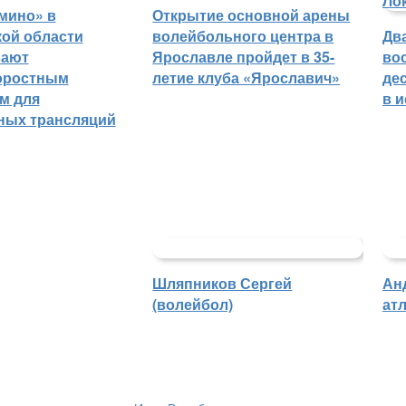
мино» в
Открытие основной арены
ой области
волейбольного центра в
Дв
вают
Ярославле пройдет в 35-
во
оростным
летие клуба «Ярославич»
де
м для
в 
ных трансляций
Шляпников Сергей
Ан
(волейбол)
атл