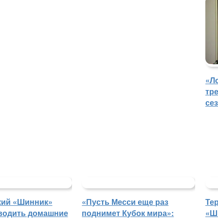
«Л
тр
се
кий «Шинник»
«Пусть Месси еще раз
Те
водить домашние
поднимет Кубок мира»:
«Ш