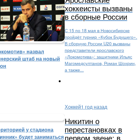
хоккеисты вызваны
в сборные России
С 15 по 18 мая в Новосибирске
пройдёт турнир «Кубок Будущего».
В сборную России U20 вызваны
представители ярославского
окомотив» назвал
«Локомотива»: защитники Ильяс
енерский штаб на новый
Магомедсултанов, Роман Шохрин,
зон
а также...
Хоккей
1 год назад
Никитин о
перестановках в
рриторией у стадиона
первом звене: в
инник» будет заниматься