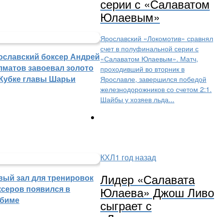
серии с «Салаватом
Юлаевым»
Ярославский «Локомотив» сравнял
счет в полуфинальной серии с
ославский боксер Андрей
«Салаватом Юлаевым». Матч,
лматов завоевал золото
проходивший во вторник в
 Кубке главы Шарьи
Ярославле, завершился победой
железнодорожников со счетом 2:1.
Шайбы у хозяев льда...
КХЛ
1 год назад
Лидер «Салавата
вый зал для тренировок
ксеров появился в
Юлаева» Джош Ливо
биме
сыграет с