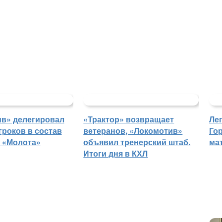
в» делегировал
«Трактор» возвращает
Ле
гроков в состав
ветеранов, «Локомотив»
Го
 «Молота»
объявил тренерский штаб.
ма
Итоги дня в КХЛ