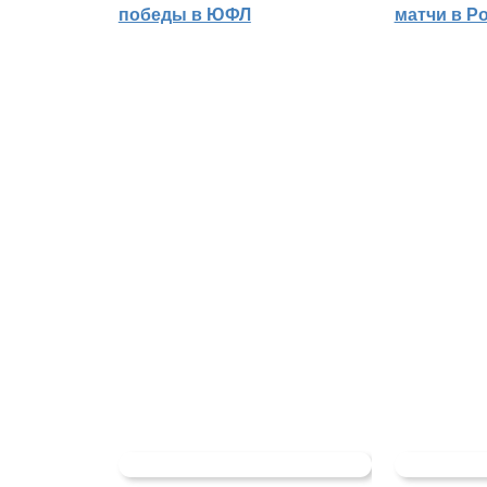
победы в ЮФЛ
матчи в Р