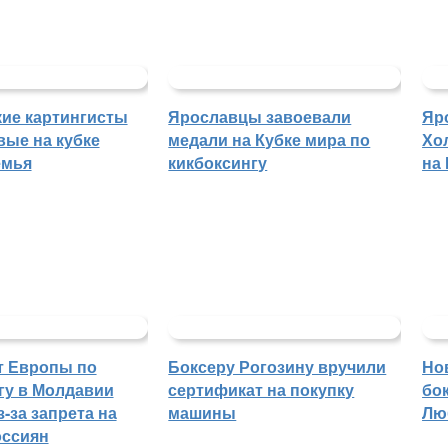
ие картингисты
Ярославцы завоевали
Яр
вые на кубке
медали на Кубке мира по
Хо
емья
кикбоксингу
на
т Европы по
Боксеру Рогозину вручили
Но
гу в Молдавии
сертификат на покупку
бо
-за запрета на
машины
Лю
оссиян