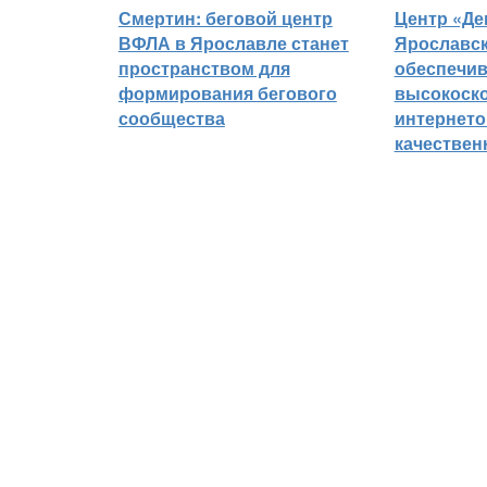
Смертин: беговой центр
Центр «Де
ВФЛА в Ярославле станет
Ярославск
пространством для
обеспечи
формирования бегового
высокоск
сообщества
интернето
качествен