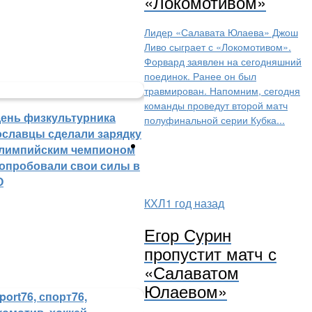
«Локомотивом»
Лидер «Салавата Юлаева» Джош
Ливо сыграет с «Локомотивом».
Форвард заявлен на сегодняшний
поединок. Ранее он был
травмирован. Напомним, сегодня
команды проведут второй матч
День физкультурника
полуфинальной серии Кубка...
ославцы сделали зарядку
олимпийским чемпионом
попробовали свои силы в
О
КХЛ
1 год назад
Егор Сурин
пропустит матч с
«Салаватом
Юлаевом»