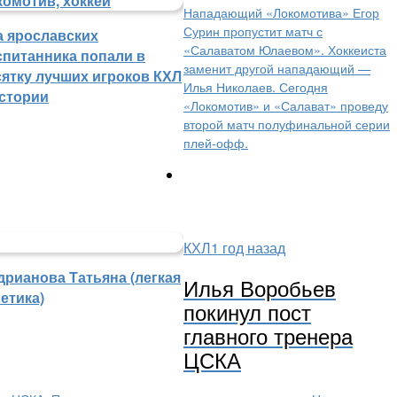
Нападающий «Локомотива» Егор
Сурин пропустит матч с
а ярославских
«Салаватом Юлаевом». Хоккеиста
спитанника попали в
заменит другой нападающий —
сятку лучших игроков КХЛ
Илья Николаев. Сегодня
истории
«Локомотив» и «Салават» проведу
второй матч полуфинальной серии
плей-офф.
КХЛ
1 год назад
дрианова Татьяна (легкая
Илья Воробьев
етика)
покинул пост
главного тренера
ЦСКА