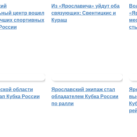
кий
Из «Ярославича» уйдут оба
Во
ьный центр вошел
связующих: Свентицкис и
«Я
учших спортивных
Кураш
ме
России
ст
ской области
Ярославский экипаж стал
Яр
ап Кубка России
обладателем Кубка России
вы
по ралли
Куб
ре