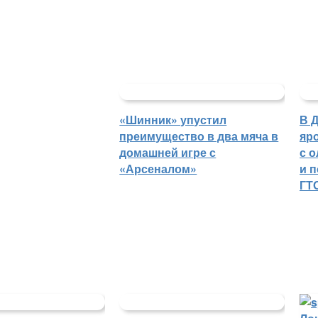
«Шинник» упустил
В 
преимущество в два мяча в
яр
домашней игре с
с 
«Арсеналом»
и 
ГТ