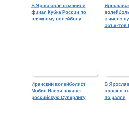
В Ярославле отменили
Ярославс
финал Кубка России по
волейбол
пляжному волейболу
в число л
объектов 
Иранский волейболист
В Ярослав
Мобин Насри покинет
прошел эт
российскую Суперлигу
по ралли