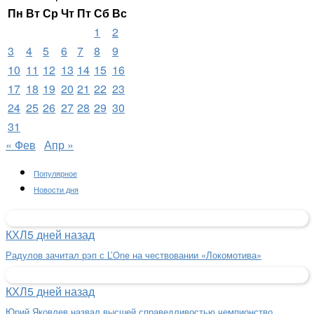
Пн
Вт
Ср
Чт
Пт
Сб
Вс
1
2
3
4
5
6
7
8
9
10
11
12
13
14
15
16
17
18
19
20
21
22
23
24
25
26
27
28
29
30
31
« Фев
Апр »
Популярное
Новости дня
КХЛ
5 дней назад
Радулов зачитал рэп с L’One на чествовании «Локомотива»
КХЛ
5 дней назад
Юрий Яковлев назвал высшей справедливостью чемпионство