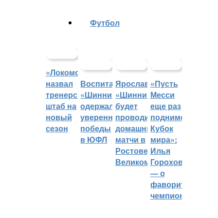
Футбол
«Локомотив»
назвал
Воспитанники
Ярославский
«Пусть
тренерский
«Шинника»
«Шинник»
Месси
штаб на
одержали
будет
еще раз
новый
уверенные
проводить
поднимет
сезон
победы
домашние
Кубок
в ЮФЛ
матчи в
мира»:
Ростове
Илья
Великом
Горохов
— о
фаворитах
чемпионата