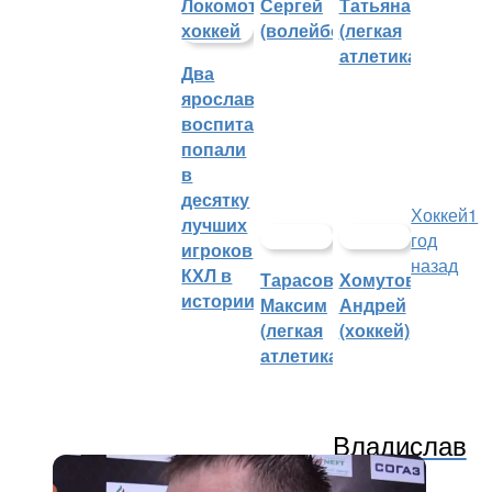
Сергей
Татьяна
(волейбол)
(легкая
атлетика)
Два
ярославских
воспитанника
попали
в
десятку
Хоккей
1
лучших
год
игроков
назад
КХЛ в
Тарасов
Хомутов
истории
Максим
Андрей
(легкая
(хоккей)
атлетика)
Владислав
Гавриков отметился шайбой в