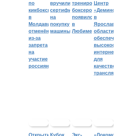
по
вручили
тренировок
Центр
кикбоксингу
сертификат
боксеров
«Демино»
в
на
появился
в
Молдавии
покупку
в
Ярославской
отменён
машины
Любиме
области
из-за
обеспечивают
запрета
высокоскорост
на
интернетом
участие
для
россиян
качественных
трансляций
Открытие
Кубок
Экс-
«Локомотив»