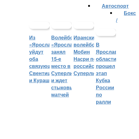
Автоспорт
Бокс
/
Из
Волейбольный
Иранский
«Ярославича»
«Ярославич»
волейболист
В
уйдут
занял
Мобин
Ярославской
оба
15-е
Насри покинет
области
связующих:
место в
российскую
прошел
Свентицкис
Суперлиге
Суперлигу
этап
и Кураш
и ждет
Кубка
стыковых
России
матчей
по
ралли