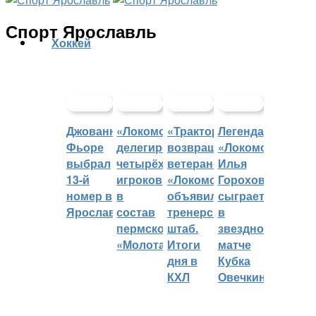
Спорт Ярославль
Хоккей
Джованни
«Локомотив»
«Трактор»
Легенда
Фьоре
делегировал
возвращает
«Локомотива»
выбрал
четырёх
ветеранов,
Илья
13-й
игроков
«Локомотив»
Горохов
номер в
в
объявил
сыграет
Ярославле
состав
тренерский
в
пермского
штаб.
звездном
«Молота»
Итоги
матче
дня в
Кубка
КХЛ
Овечкина