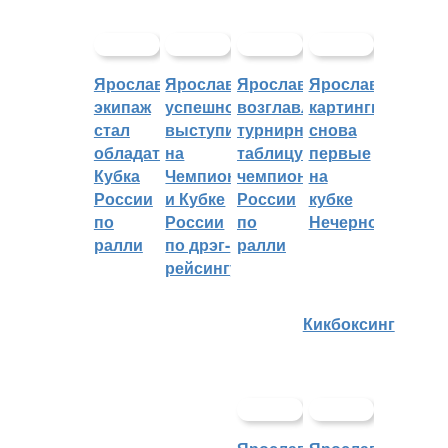
Ярославский
Ярославцы
Ярославцы
Ярославские
экипаж
успешно
возглавляют
картингисты
стал
выступили
турнирную
снова
обладателем
на
таблицу
первые
Кубка
Чемпионате
чемпионата
на
России
и Кубке
России
кубке
по
России
по
Нечерноземья
ралли
по дрэг-
ралли
рейсингу
Кикбоксинг