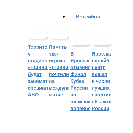
Волейбол
Территорией
Память
у
экс-
В
Ярославский
стадиона
игрока
Ярославле
волейбольный
«Шинник»
«Шинника»
отменили
центр
будет
почтили
финал
вошел
заниматься
на
Кубка
в число
специальное
международном
России
лучших
АНО
матче
по
спортивных
пляжному
объектов
волейболу
России