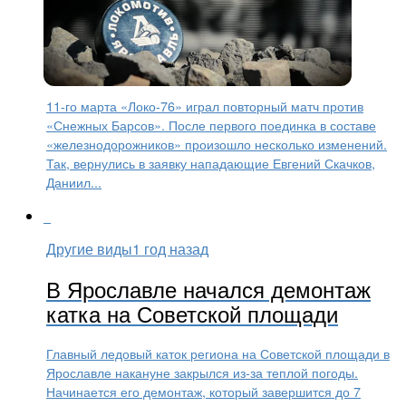
Хоккей
1 год назад
«Локо-76» взял реванш у
«Снежных Барсов»
11-го марта «Локо-76» играл повторный матч против
«Снежных Барсов». После первого поединка в составе
«железнодорожников» произошло несколько изменений.
Так, вернулись в заявку нападающие Евгений Скачков,
Даниил...
Другие виды
1 год назад
В Ярославле начался демонтаж
катка на Советской площади
Главный ледовый каток региона на Советской площади в
Ярославле накануне закрылся из-за теплой погоды.
Начинается его демонтаж, который завершится до 7