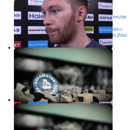
ворота Ильи Сорокина
Бывший защитник ярославского «Локомотива» Владислав
Гавриков отметился заброшенной шайбой за «Лос-
Анджелес» в матче НХЛ против «Нью-Йорк Айлендерс».
Ворота «островитян» защищал российский голкипер Илья
Сорокин. Гавриков открыл...