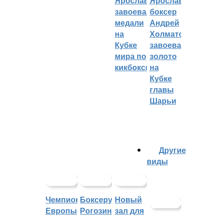
Ярославцы
Ярославский
завоевали
боксер
медали
Андрей
на
Холматов
Кубке
завоевал
мира по
золото
кикбоксингу
на
Кубке
главы
Шарьи
Другие
виды
Чемпионат
Боксеру
Новый
Европы
Рогозину
зал для