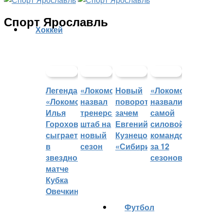
Спорт Ярославль
Хоккей
Легенда
«Локомотив»
Новый
«Локомотив»
«Локомотива»
назвал
поворот:
назвали
Илья
тренерский
зачем
самой
Горохов
штаб на
Евгений
силовой
сыграет
новый
Кузнецов
командой
в
сезон
«Сибири»?
за 12
звездном
сезонов
матче
Кубка
Овечкина
Футбол