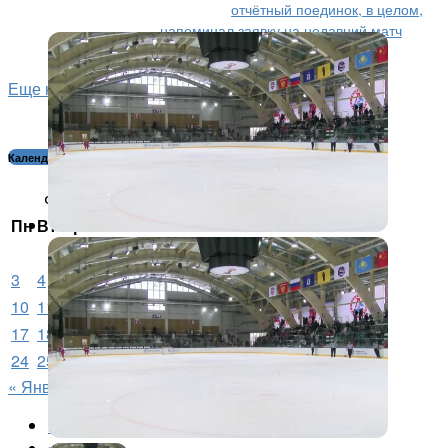
отчётный поединок, в целом,
напоминал заявку на недавний матч
против «Красной Армии», но с...
Еще новости...
Календарь новостей:
Февраль 2025
Пн
Вт
Ср
Чт
Пт
Сб
Вс
1
2
3
4
5
6
7
8
9
10
11
12
13
14
15
16
17
18
19
20
21
22
23
24
25
26
27
28
« Янв
Мар »
Популярное