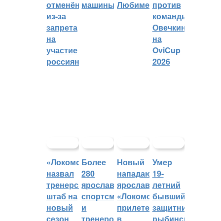
отменён
машины
Любиме
против
из-за
команды
запрета
Овечкина
на
на
участие
OviCup
россиян
2026
«Локомотив»
Более
Новый
Умер
назвал
280
нападающий
19-
тренерский
ярославских
ярославского
летний
штаб на
спортсменов
«Локомотива»
бывший
новый
и
прилетел
защитник
сезон
тренеров
в
рыбинского