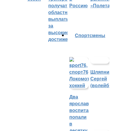
получат
Россию
«Полета»
областные
выплаты
за
высокие
Cпортсмены
достижения
Шляпников
Сергей
(волейбол)
Два
ярославских
воспитанника
попали
в
десятку