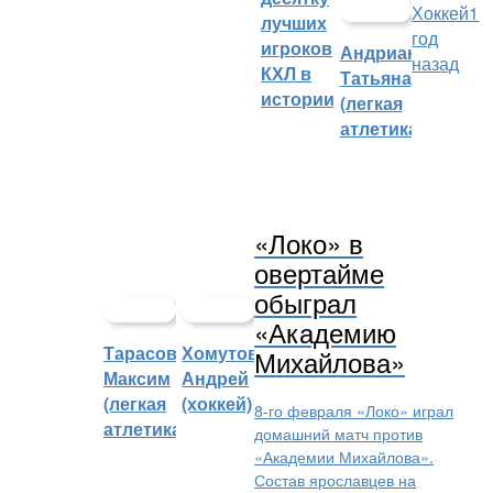
Хоккей
1
лучших
год
игроков
Андрианова
назад
КХЛ в
Татьяна
истории
(легкая
атлетика)
«Локо» в
овертайме
обыграл
«Академию
Тарасов
Хомутов
Михайлова»
Максим
Андрей
(легкая
(хоккей)
8-го февраля «Локо» играл
атлетика)
домашний матч против
«Академии Михайлова».
Состав ярославцев на