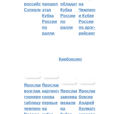
российскую
прошел
обладателем
на
Суперлигу
этап
Кубка
Чемпионате
Кубка
России
и Кубке
России
по
России
по
ралли
по дрэг-
ралли
рейсингу
Кикбоксинг
Ярославцы
Ярославские
возглавляют
картингисты
Ярославцы
Ярославский
турнирную
снова
завоевали
боксер
таблицу
первые
медали
Андрей
чемпионата
на
на
Холматов