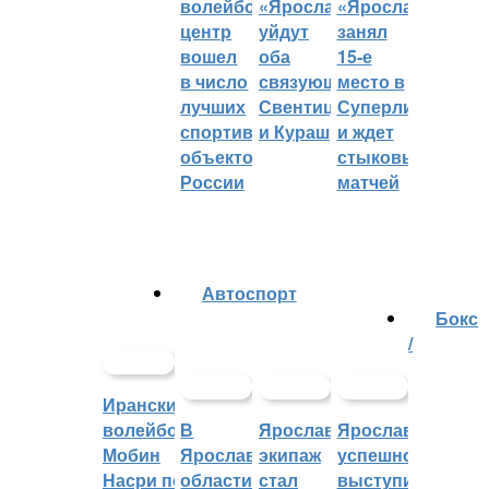
волейбольный
«Ярославича»
«Ярославич»
центр
уйдут
занял
вошел
оба
15-е
в число
связующих:
место в
лучших
Свентицкис
Суперлиге
спортивных
и Кураш
и ждет
объектов
стыковых
России
матчей
Автоспорт
Бокс
/
Иранский
волейболист
В
Ярославский
Ярославцы
Мобин
Ярославской
экипаж
успешно
Насри покинет
области
стал
выступили