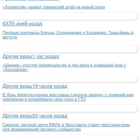
«Локомотив» назвал тренерский штаб на новый сезон
КХЛ
5 дней назад
Пробные контракты Бокуна, Солянникова и Хохрякова. Трансферы 4
августа
Другие виды
1 час назад
«Шинник» упустил преимущество в два мяча в домашней игре с
«Арсеналом»
Другие виды
19 часов назад
В День физкультурника ярославцы сделали зарядку с олимпийским
чемпионом и попробовали свои силы в ГТО
Другие виды
20 часов назад
Смертин: беговой центр ВФЛА в Ярославле станет пространством
для формирования бегового сообщества