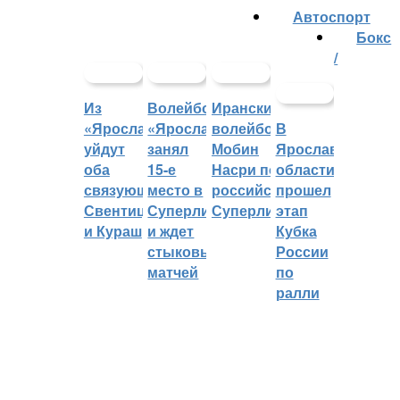
Автоспорт
Бокс
/
Из
Волейбольный
Иранский
«Ярославича»
«Ярославич»
волейболист
В
уйдут
занял
Мобин
Ярославской
оба
15-е
Насри покинет
области
связующих:
место в
российскую
прошел
Свентицкис
Суперлиге
Суперлигу
этап
и Кураш
и ждет
Кубка
стыковых
России
матчей
по
ралли