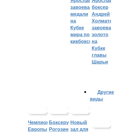
Ярославцы
Ярославский
завоевали
боксер
медали
Андрей
на
Холматов
Кубке
завоевал
мира по
золото
кикбоксингу
на
Кубке
главы
Шарьи
Другие
виды
Чемпионат
Боксеру
Новый
Европы
Рогозину
зал для