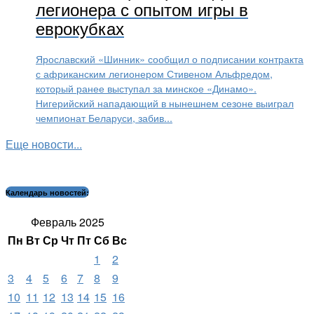
легионера с опытом игры в
еврокубках
Ярославский «Шинник» сообщил о подписании контракта
с африканским легионером Стивеном Альфредом,
который ранее выступал за минское «Динамо».
Нигерийский нападающий в нынешнем сезоне выиграл
чемпионат Беларуси, забив...
Еще новости...
Календарь новостей:
Февраль 2025
Пн
Вт
Ср
Чт
Пт
Сб
Вс
1
2
3
4
5
6
7
8
9
10
11
12
13
14
15
16