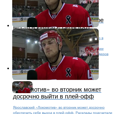
Хоккей
2 года назад
«Локомотив» занимает седьмое
место в Индексе силы КХЛ
Ярославский «Локомотив» занимает седьмое место в
рейтинге Индекс силы, который опубликовала
Континентальная хоккейная лига. За неделю позиции
«железнодорожников» не изменились. В тройке лидеров
— «Автомобилист», «Салават...
Хоккей
2 года назад
«Локомотив» во вторник может
досрочно выйти в плей-офф
Ярославский «Локомотив» во вторник может досрочно
обеспечить себе выход в плей-офф. Расклады подсчитали