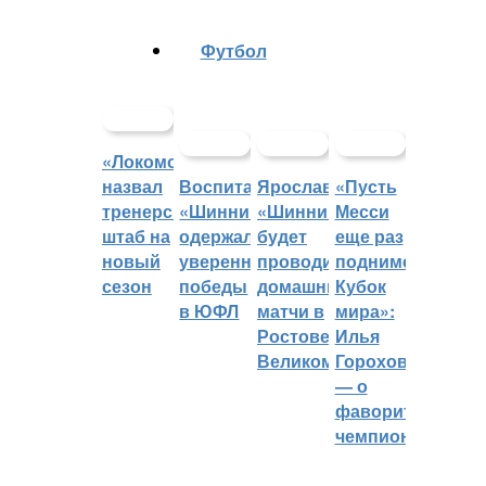
Футбол
«Локомотив»
назвал
Воспитанники
Ярославский
«Пусть
тренерский
«Шинника»
«Шинник»
Месси
штаб на
одержали
будет
еще раз
новый
уверенные
проводить
поднимет
сезон
победы
домашние
Кубок
в ЮФЛ
матчи в
мира»:
Ростове
Илья
Великом
Горохов
— о
фаворитах
чемпионата