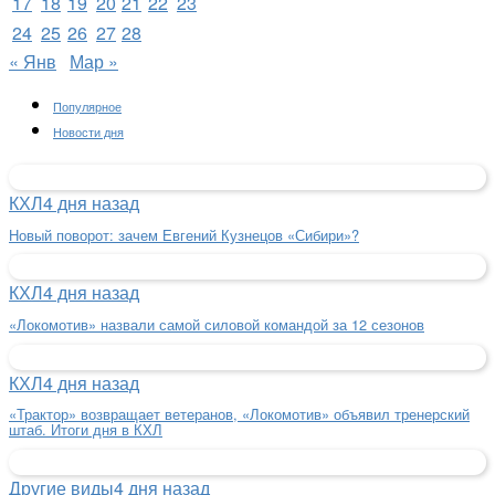
17
18
19
20
21
22
23
24
25
26
27
28
« Янв
Мар »
Популярное
Новости дня
КХЛ
4 дня назад
Новый поворот: зачем Евгений Кузнецов «Сибири»?
КХЛ
4 дня назад
«Локомотив» назвали самой силовой командой за 12 сезонов
КХЛ
4 дня назад
«Трактор» возвращает ветеранов, «Локомотив» объявил тренерский
штаб. Итоги дня в КХЛ
Другие виды
4 дня назад