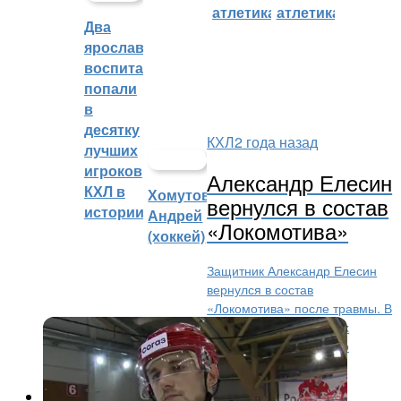
атлетика)
атлетика)
Два
ярославских
воспитанника
попали
в
десятку
КХЛ
2 года назад
лучших
игроков
Александр Елесин
КХЛ в
Хомутов
вернулся в состав
истории
Андрей
«Локомотива»
(хоккей)
Защитник Александр Елесин
вернулся в состав
«Локомотива» после травмы. В
список травмированных
капитан был внесен 19 января. Сегодня в матче со
«Спартаком» Елесин сыграет в паре...