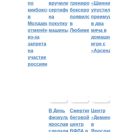
по
вручили
тренировок
«Шинник»
кикбоксингу
сертификат
боксеров
упустил
в
на
появился
преимущество
Молдавии
покупку
в
в два
отменён
машины
Любиме
мяча в
из-за
домашней
запрета
игре с
на
«Арсеналом»
участие
россиян
В День
Смертин:
Центр
физкультурника
беговой
«Демино»
ярославцы
центр
в
сделали
ВФЛА в
Ярославской