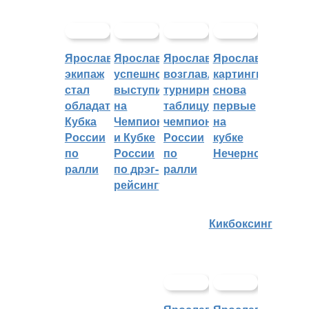
Ярославский
Ярославцы
Ярославцы
Ярославские
экипаж
успешно
возглавляют
картингисты
стал
выступили
турнирную
снова
обладателем
на
таблицу
первые
Кубка
Чемпионате
чемпионата
на
России
и Кубке
России
кубке
по
России
по
Нечерноземья
ралли
по дрэг-
ралли
рейсингу
Кикбоксинг