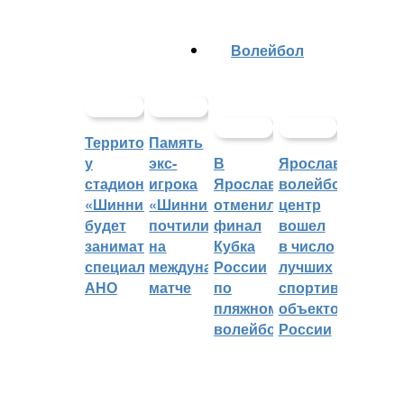
Волейбол
Территорией
Память
у
экс-
В
Ярославский
стадиона
игрока
Ярославле
волейбольный
«Шинник»
«Шинника»
отменили
центр
будет
почтили
финал
вошел
заниматься
на
Кубка
в число
специальное
международном
России
лучших
АНО
матче
по
спортивных
пляжному
объектов
волейболу
России