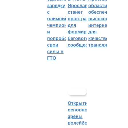
зарядку
Ярославле
области
с
станет
обеспечивают
олимпийским
пространством
высокоскорост
чемпионом
для
интернетом
и
формирования
для
попробовали
бегового
качественных
свои
сообщества
трансляций
силы в
ГТО
Открытие
основной
арены
волейбольного