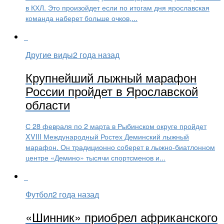
в КХЛ. Это произойдет если по итогам дня ярославская
команда наберет больше очков,...
Другие виды
2 года назад
Крупнейший лыжный марафон
России пройдет в Ярославской
области
С 28 февраля по 2 марта в Рыбинском округе пройдет
XVIII Международный Ростех Деминский лыжный
марафон. Он традиционно соберет в лыжно-биатлонном
центре «Демино» тысячи спортсменов и...
Футбол
2 года назад
«Шинник» приобрел африканского