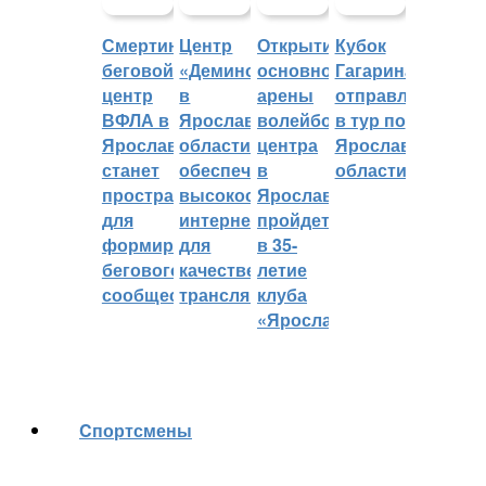
Смертин:
Центр
Открытие
Кубок
беговой
«Демино»
основной
Гагарина
центр
в
арены
отправляется
ВФЛА в
Ярославской
волейбольного
в тур по
Ярославле
области
центра
Ярославской
станет
обеспечивают
в
области
пространством
высокоскоростным
Ярославле
для
интернетом
пройдет
формирования
для
в 35-
бегового
качественных
летие
сообщества
трансляций
клуба
«Ярославич»
Cпортсмены