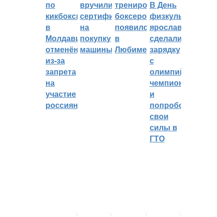
по
вручили
тренировок
В День
кикбоксингу
сертификат
боксеров
физкультурника
в
на
появился
ярославцы
Молдавии
покупку
в
сделали
отменён
машины
Любиме
зарядку
из-за
с
запрета
олимпийским
на
чемпионом
участие
и
россиян
попробовали
свои
силы в
ГТО