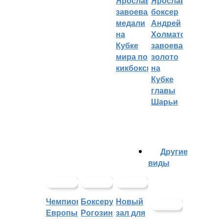
Ярославцы
Ярославский
завоевали
боксер
медали
Андрей
на
Холматов
Кубке
завоевал
мира по
золото
кикбоксингу
на
Кубке
главы
Шарьи
Другие
виды
Чемпионат
Боксеру
Новый
Европы
Рогозину
зал для