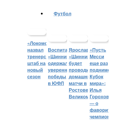
Футбол
«Локомотив»
назвал
Воспитанники
Ярославский
«Пусть
тренерский
«Шинника»
«Шинник»
Месси
штаб на
одержали
будет
еще раз
новый
уверенные
проводить
поднимет
сезон
победы
домашние
Кубок
в ЮФЛ
матчи в
мира»:
Ростове
Илья
Великом
Горохов
— о
фаворитах
чемпионата