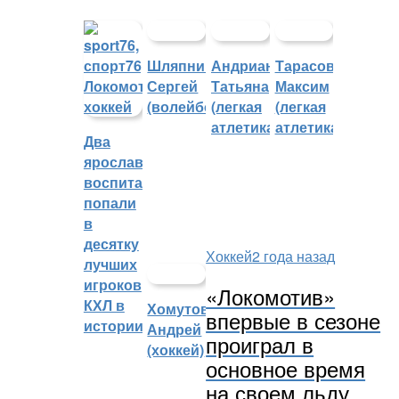
Шляпников
Андрианова
Тарасов
Сергей
Татьяна
Максим
(волейбол)
(легкая
(легкая
атлетика)
атлетика)
Два
ярославских
воспитанника
попали
в
десятку
Хоккей
2 года назад
лучших
игроков
«Локомотив»
КХЛ в
Хомутов
впервые в сезоне
истории
Андрей
проиграл в
(хоккей)
основное время
на своем льду