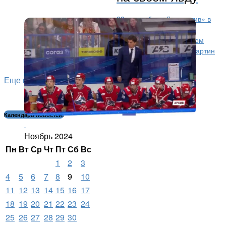
23-го ноября «Локомотив» в
третий раз за месяц играл против нижегородского
«Торпедо». По сравнению с предыдущим поединком
против «Витязя» в состав ярославцев вернулись Мартин
Гернат, Артур...
Еще новости...
Календарь новостей:
Ноябрь 2024
Пн
Вт
Ср
Чт
Пт
Сб
Вс
1
2
3
4
5
6
7
8
9
10
11
12
13
14
15
16
17
18
19
20
21
22
23
24
25
26
27
28
29
30