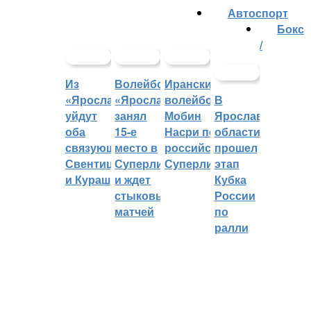
Автоспорт
Бокс
/
Из
Волейбольный
Иранский
«Ярославича»
«Ярославич»
волейболист
В
уйдут
занял
Мобин
Ярославской
оба
15-е
Насри покинет
области
связующих:
место в
российскую
прошел
Свентицкис
Суперлиге
Суперлигу
этап
и Кураш
и ждет
Кубка
стыковых
России
матчей
по
ралли