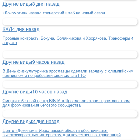
Другие виды
3 дня назад
«Локомотив» назвал тренерский штаб на новый сезон
КХЛ
4 дня назад
Пробные контракты Бокуна, Солянникова и Хохрякова. Трансферы 4
августа
Другие виды
9 часов назад
В День физкультурника ярославцы сделали зарядку с олимпийским
чемпионом и попробовали свои силы в ГТО
Другие виды
10 часов назад
Смертин: беговой центр ВФЛА в Ярославле станет пространством
для формирования бегового сообщества
Другие виды
2 дня назад
Центр «Демино» в Ярославской области обеспечивают
высокоскоростным интернетом для качественных трансляций