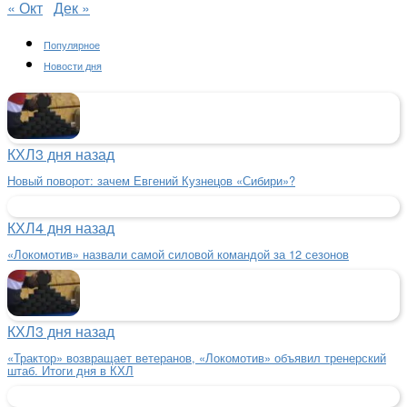
« Окт
Дек »
Популярное
Новости дня
КХЛ
3 дня назад
Новый поворот: зачем Евгений Кузнецов «Сибири»?
КХЛ
4 дня назад
«Локомотив» назвали самой силовой командой за 12 сезонов
КХЛ
3 дня назад
«Трактор» возвращает ветеранов, «Локомотив» объявил тренерский
штаб. Итоги дня в КХЛ