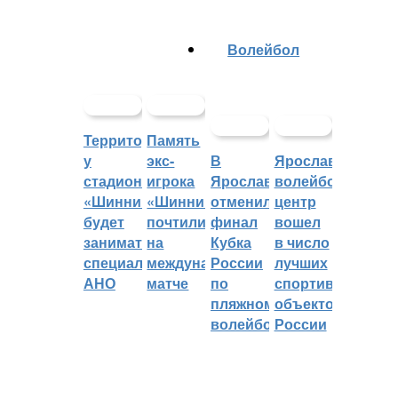
Волейбол
Территорией
Память
у
экс-
В
Ярославский
стадиона
игрока
Ярославле
волейбольный
«Шинник»
«Шинника»
отменили
центр
будет
почтили
финал
вошел
заниматься
на
Кубка
в число
специальное
международном
России
лучших
АНО
матче
по
спортивных
пляжному
объектов
волейболу
России