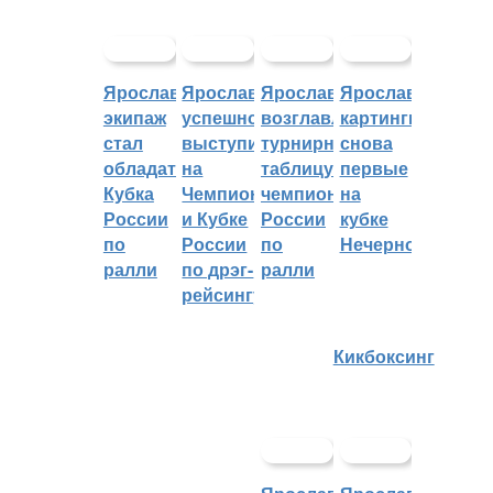
Ярославский
Ярославцы
Ярославцы
Ярославские
экипаж
успешно
возглавляют
картингисты
стал
выступили
турнирную
снова
обладателем
на
таблицу
первые
Кубка
Чемпионате
чемпионата
на
России
и Кубке
России
кубке
по
России
по
Нечерноземья
ралли
по дрэг-
ралли
рейсингу
Кикбоксинг