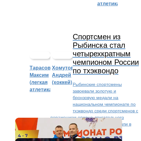
атлетика)
Спортсмен из
Рыбинска стал
четырехкратным
чемпионом России
Тарасов
Хомутов
по тхэквондо
Максим
Андрей
(легкая
(хоккей)
Рыбинские спортсмены
атлетика)
завоевали золотую и
бронзовую медали на
национальном чемпионате по
тхэквондо среди спортсменов с
поражением опорно-двигательного
аппарата. Участие в соревнованиях, которые прошли в
Нальчике, приняли...