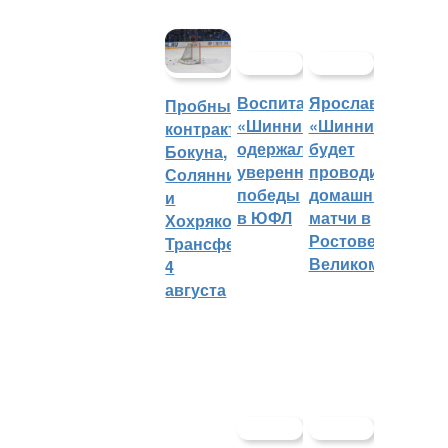
Воспитанники
Ярославский
Пробные
«Шинника»
«Шинник»
контракты
одержали
будет
Бокуна,
уверенные
проводить
Солянникова
победы
домашние
и
в ЮФЛ
матчи в
Хохрякова.
Ростове
Трансферы
Великом
4
августа