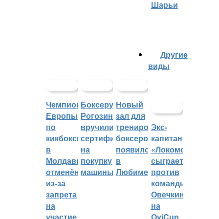
Шарьи
Другие
виды
Чемпионат
Боксеру
Новый
Европы
Рогозину
зал для
по
вручили
тренировок
Экс-
кикбоксингу
сертификат
боксеров
капитан
в
на
появился
«Локомотива»
Молдавии
покупку
в
сыграет
отменён
машины
Любиме
против
из-за
команды
запрета
Овечкина
на
на
участие
OviCup