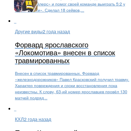
«Уилинг Нейлерс» и помог своей команде выиграть 5:2 у
«Цинцинатти». Сделал 18 сейвов,...
Другие виды
2 года назад
Форвард ярославского
«Локомотива» внесен в список
травмированных
Внесен в список травмированных. Форвард
«железнодорожников» Павел Красковский получил травму.
Характер повреждения и сроки восстановления пока
неизвестны. К слову, 63-ий номер ярославцев провёл 130
матчей подряд...
КХЛ
2 года назад