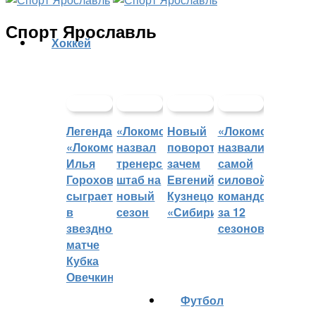
Спорт Ярославль
Хоккей
Легенда
«Локомотив»
Новый
«Локомотив»
«Локомотива»
назвал
поворот:
назвали
Илья
тренерский
зачем
самой
Горохов
штаб на
Евгений
силовой
сыграет
новый
Кузнецов
командой
в
сезон
«Сибири»?
за 12
звездном
сезонов
матче
Кубка
Овечкина
Футбол