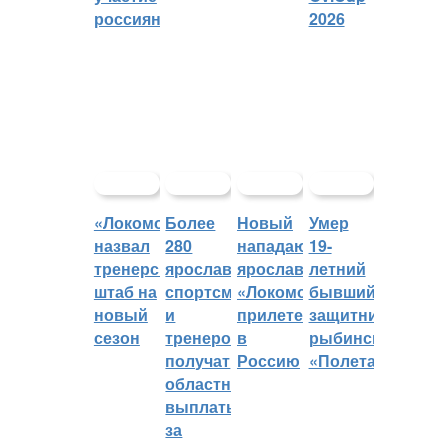
россиян
2026
«Локомотив»
Более
Новый
Умер
назвал
280
нападающий
19-
тренерский
ярославских
ярославского
летний
штаб на
спортсменов
«Локомотива»
бывший
новый
и
прилетел
защитник
сезон
тренеров
в
рыбинского
получат
Россию
«Полета»
областные
выплаты
за