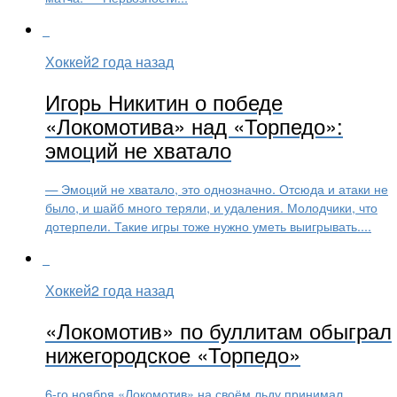
Хоккей
2 года назад
Игорь Никитин о победе
«Локомотива» над «Торпедо»:
эмоций не хватало
— Эмоций не хватало, это однозначно. Отсюда и атаки не
было, и шайб много теряли, и удаления. Молодчики, что
дотерпели. Такие игры тоже нужно уметь выигрывать....
Хоккей
2 года назад
«Локомотив» по буллитам обыграл
нижегородское «Торпедо»
6-го ноября «Локомотив» на своём льду принимал