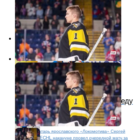
Хоккей
2 года назад
Сергей Мурашов одержал победу
в очередном матче Лиги
Восточного побережья
Бывший вратарь ярославского «Локомотива» Сергей
Мурашов в ECHL накануне провел очередной матч за