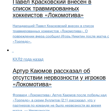
Павел Красковский внесен в
список травмированных
хоккеистов «Локомотива»
Нападающий Павел Красковский внесен в список
травмированных хоккеистов «Локомотива». О
повреждении вчера сообщил Игорь Никитин после матча с
«Торпедо».
КХЛ
2 года назад
Артур Каюмов рассказал об
отсутствии нервозности у игроков
«Локомотива»
Форвард «Локомотива» Артур Каюмов после победы над
«Торпедо» в серии буллитов (2:1) рассказал, что у
партнеров по команде не было нервозности во время
матча. — Нервозности...