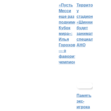
«Пусть
Территорией
Месси
у
еще раз
стадиона
поднимет
«Шинник»
Кубок
будет
мира»:
заниматься
Илья
специальное
Горохов
АНО
— о
фаворитах
чемпионата
Память
экс-
игрока