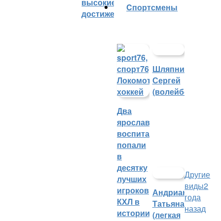
высокие
Cпортсмены
достижения
Шляпников
Сергей
(волейбол)
Два
ярославских
воспитанника
попали
в
десятку
Другие
лучших
виды
2
игроков
Андрианова
года
КХЛ в
Татьяна
назад
истории
(легкая