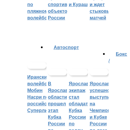
по
спортивных
и Кураш
и ждет
пляжному
объектов
стыковых
волейболу
России
матчей
Автоспорт
Бокс
/
Иранский
волейболист
В
Ярославский
Ярославцы
Мобин
Ярославской
экипаж
успешно
Насри покинет
области
стал
выступили
российскую
прошел
обладателем
на
Суперлигу
этап
Кубка
Чемпионате
Кубка
России
и Кубке
России
по
России