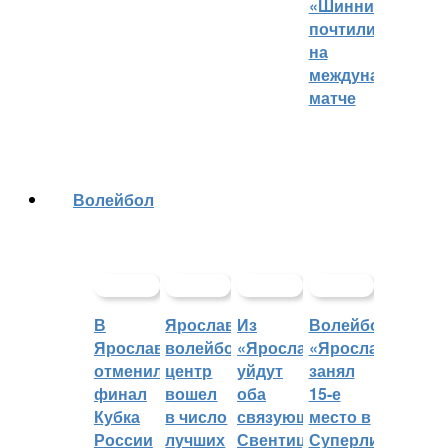
«Шинника»
почтили
на
международном
матче
Волейбол
В
Ярославский
Из
Волейбольный
Ярославле
волейбольный
«Ярославича»
«Ярославич»
отменили
центр
уйдут
занял
финал
вошел
оба
15-е
Кубка
в число
связующих:
место в
России
лучших
Свентицкис
Суперлиге